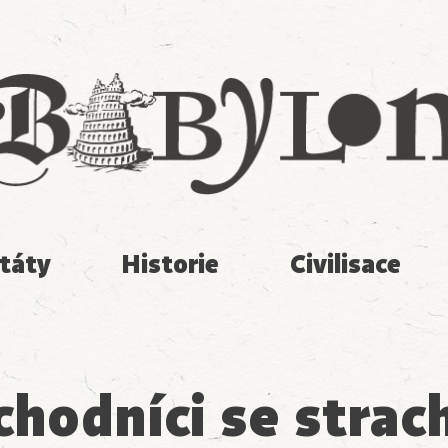
Babylon
táty
Historie
Civilisace
hodníci se stra