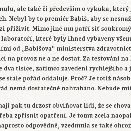
mulu, ale také či především o vykuka, který 
ch. Nebyl by to premiér Babiš, aby se nesnaž
zi přiživit. Mimo jiné mu patří síť soukrom
 laboratoří, které byly ihned vybaveny vš
ními od „Babišova“ ministerstva zdravotnict
i na provoz ne a ne dostat. Za testování na
e dva tisíce, zatímco zavedení rychlejšího a
 se stále pořád oddaluje. Proč? Je totiž násob
ořád nemá dostatečně nahrabáno. Nebude mít
ají pak tu drzost obviňovat lidi, že se chov
 třeba zpřísnit opatření. Je tomu zcela naopak
naprosto odpovědně, vzedmula se také ohro