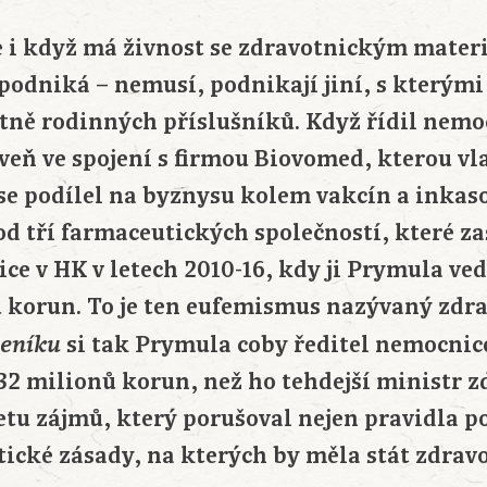
e i když má živnost se zdravotnickým mater
podniká – nemusí, podnikají jiní, s kterým
etně rodinných příslušníků. Když řídil nemo
veň ve spojení s firmou Biovomed, kterou vl
se podílel na byznysu kolem vakcín a inkas
d tří farmaceutických společností, které za
ce v HK v letech 2010-16, kdy ji Prymula ved
u korun. To je ten eufemismus nazývaný zdra
si tak Prymula coby ředitel nemocnice
deníku
32 milionů korun, než ho tehdejší ministr z
etu zájmů, který porušoval nejen pravidla p
ické zásady, na kterých by měla stát zdravo