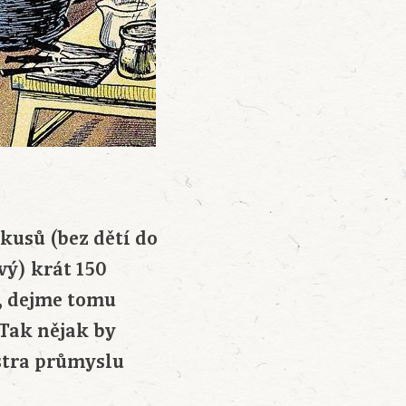
kusů (bez dětí do
vý) krát 150
, dejme tomu
 Tak nějak by
stra průmyslu