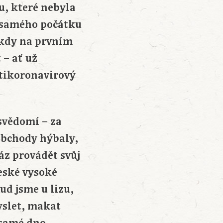
u, které nebyla
d samého počátku
 kdy na prvním
 – ať už
otikoronavirový
 svědomí – za
 obchody hýbaly,
áz provádět svůj
eské vysoké
ud jsme u lizu,
yslet, makat