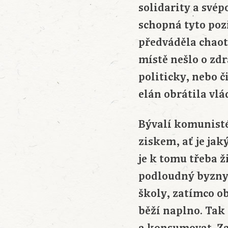
solidarity a své
schopná tyto poz
předváděla chaot
místě nešlo o zdra
politicky, nebo č
elán obrátila vlá
Bývalí komunisté 
ziskem, ať je jak
je k tomu třeba ž
podloudný byznys
školy, zatímco ob
běží naplno. Tak