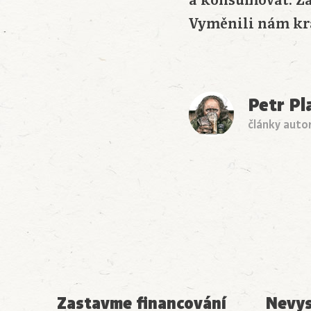
a konsumovat. Za
Vyměnili nám kr
Petr Pl
články auto
Zastavme financování
Nevys