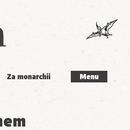
Menu
Za monarchii
Menu
chem