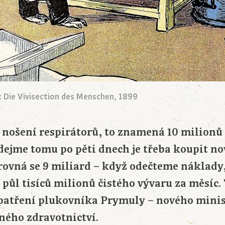
: Die Vivisection des Menschen, 1899
nošení respirátorů, to znamená 10 milionů 
(dejme tomu po pěti dnech je třeba koupit no
rovná se 9 miliard – když odečteme náklady
a půl tisíců milionů čistého vývaru za měsíc.
patření plukovníka Prymuly – nového mini
ného zdravotnictví.