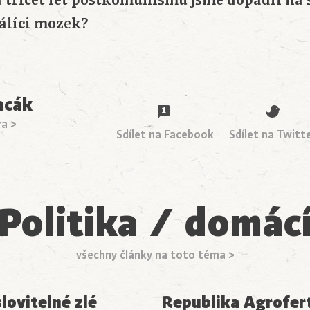
 třicet let postkomunismu jsme dopadli na
álíci mozek?
acák
ra >
Sdílet na Facebook
Sdílet na Twitt
Politika / domác
všechny články na toto téma >
lovitelné zlé
Republika Agrofer