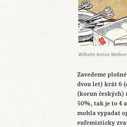
Wilhelm Anton Wellner
Zavedeme plošné 
dvou let) krát 6 
(korun českých) 
50%, tak je to 4 
mohla vypadat o
eufemisticky zva