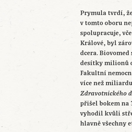
Prymula tvrdí, ž
v tomto oboru ne
spolupracuje, vč
Králové, byl záro
dcera. Biovomed 
desítky milionů o
Fakultní nemocni
více než miliard
Zdravotnického 
přišel bokem na 
vyhodil kvůli stř
hlavně všechny et