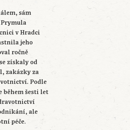
iálem, sám
i Prymula
cnici v Hradci
astnila jeho
oval ročně
se získaly od
l, zakázky za
votnictví. Podle
 během šesti let
dravotnictví
odnikání, ale
tní péče.