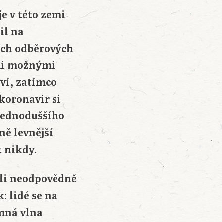
je v této zemi
il na
ých odběrových
emi možnými
ví, zatímco
 koronavir si
 jednoduššího
ně levnější
 nikdy.
ali neodpovědně
: lidé se na
mná vlna