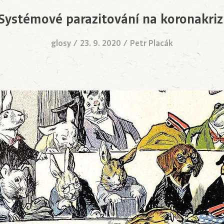
Systémové parazitování na koronakriz
glosy
/
23. 9. 2020
/
Petr Placák