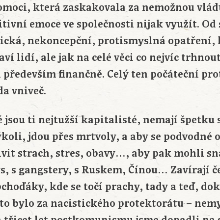
pomoci, která zaskakovala za nemožnou vlád
itivní emoce ve společnosti nijak využít. O
ická, nekoncepční, protismyslná opatření,
ví lidí, ale jak na celé věci co nejvíc trhnout
i především finančně. Celý ten počáteční pr
da vniveč.
jsou ti nejtužší kapitalisté, nemají špetku
ýkoli, jdou přes mrtvoly, a aby se podvodné
ivit strach, stres, obavy…, aby pak mohli sn
, s gangstery, s Ruskem, Čínou… Zavírají č
choďáky, kde se točí prachy, tady a teď, dok
 to bylo za nacistického protektorátu – nem