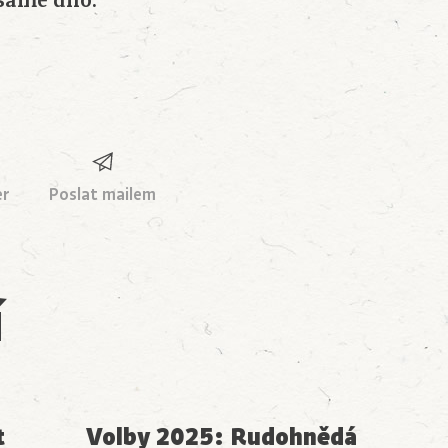
 samé dno.
er
Poslat mailem
í
t
Volby 2025: Rudohnědá