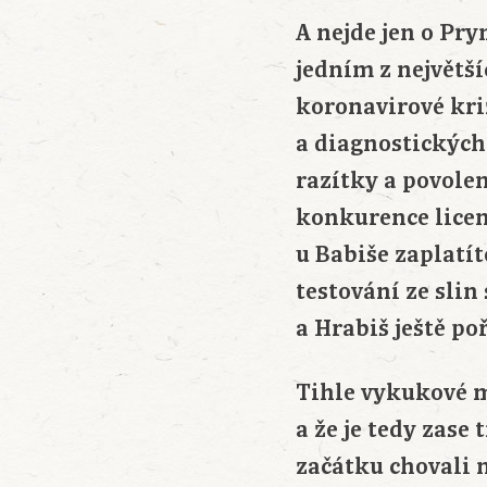
A nejde jen o Pry
jedním z největší
koronavirové kri
a diagnostických
razítky a povole
konkurence licenc
u Babiše zaplatít
testování ze slin
a Hrabiš ještě p
Tihle vykukové m
a že je tedy zase
začátku chovali 