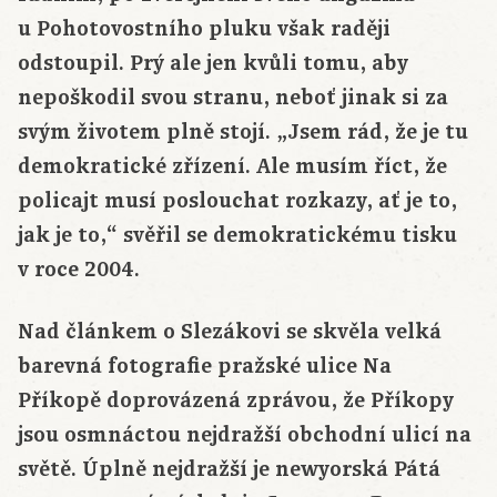
u Pohotovostního pluku však raději
odstoupil. Prý ale jen kvůli tomu, aby
nepoškodil svou stranu, neboť jinak si za
svým životem plně stojí. „Jsem rád, že je tu
demokratické zřízení. Ale musím říct, že
policajt musí poslouchat rozkazy, ať je to,
jak je to,“ svěřil se demokratickému tisku
v roce 2004.
Nad článkem o Slezákovi se skvěla velká
barevná fotografie pražské ulice Na
Příkopě doprovázená zprávou, že Příkopy
jsou osmnáctou nejdražší obchodní ulicí na
světě. Úplně nejdražší je newyorská Pátá