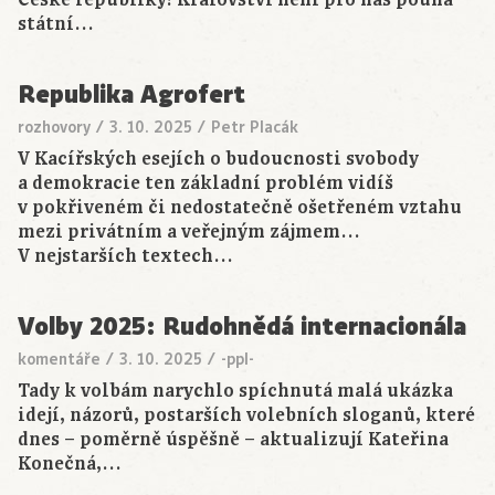
České republiky! Království není pro nás pouhá
státní…
Republika Agrofert
rozhovory
/
3. 10. 2025
/
Petr Placák
V Kacířských esejích o budoucnosti svobody
a demokracie ten základní problém vidíš
v pokřiveném či nedostatečně ošetřeném vztahu
mezi privátním a veřejným zájmem…
V nejstarších textech…
Volby 2025: Rudohnědá internacionála
komentáře
/
3. 10. 2025
/
-ppl-
Tady k volbám narychlo spíchnutá malá ukázka
idejí, názorů, postarších volebních sloganů, které
dnes – poměrně úspěšně – aktualizují Kateřina
Konečná,…