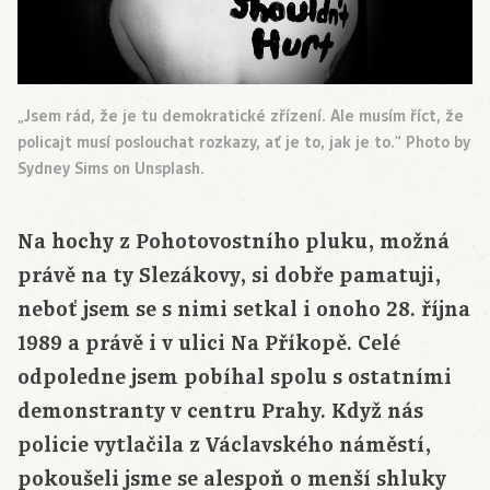
„Jsem rád, že je tu demokratické zřízení. Ale musím říct, že
policajt musí poslouchat rozkazy, ať je to, jak je to.“ Photo by
Sydney Sims on Unsplash.
Na hochy z Pohotovostního pluku, možná
právě na ty Slezákovy, si dobře pamatuji,
neboť jsem se s nimi setkal i onoho 28. října
1989 a právě i v ulici Na Příkopě. Celé
odpoledne jsem pobíhal spolu s ostatními
demonstranty v centru Prahy. Když nás
policie vytlačila z Václavského náměstí,
pokoušeli jsme se alespoň o menší shluky