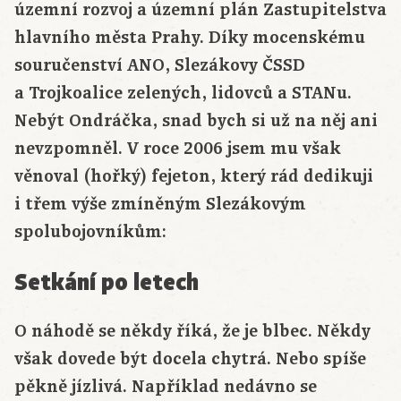
územní rozvoj a územní plán Zastupitelstva
hlavního města Prahy. Díky mocenskému
souručenství ANO, Slezákovy ČSSD
a Trojkoalice zelených, lidovců a STANu.
Nebýt Ondráčka, snad bych si už na něj ani
nevzpomněl. V roce 2006 jsem mu však
věnoval (hořký) fejeton, který rád dedikuji
i třem výše zmíněným Slezákovým
spolubojovníkům:
Setkání po letech
O náhodě se někdy říká, že je blbec. Někdy
však dovede být docela chytrá. Nebo spíše
pěkně jízlivá. Například nedávno se