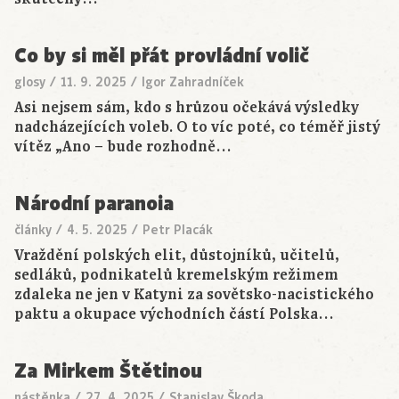
Co by si měl přát provládní volič
glosy
/
11. 9. 2025
/
Igor Zahradníček
Asi nejsem sám, kdo s hrůzou očekává výsledky
nadcházejících voleb. O to víc poté, co téměř jistý
vítěz „Ano – bude rozhodně…
Národní paranoia
články
/
4. 5. 2025
/
Petr Placák
Vraždění polských elit, důstojníků, učitelů,
sedláků, podnikatelů kremelským režimem
zdaleka ne jen v Katyni za sovětsko-nacistického
paktu a okupace východních částí Polska…
Za Mirkem Štětinou
nástěnka
/
27. 4. 2025
/
Stanislav Škoda