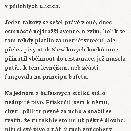
v přilehlých ulicích.
Jeden takový se sešel právě v oné, dnes
osmnácté nejdražší avenue. Nevím, kolik se
tam tehdy platilo za metr čtvereční, ale
překvapivý útok Slezákových hochů mne
přinutil vběhnout do restaurace, jež musela
patřit k těm levnějším, neb zčásti
fungovala na principu bufetu.
Na jednom z bufetových stolků stálo
nedopité pivo. Přiskočil jsem k němu,
chytil půllitr pevně za ucho a snažil se
tvářit, že tu takhle stojím už pěkně dlouho,
piju si své pivo a náhlý ruch způsobený