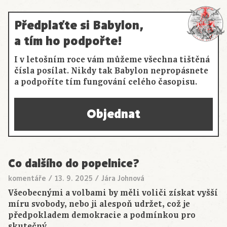
Předplaťte si Babylon,
a tím ho podpořte!
I v letošním roce vám můžeme všechna tištěná
čísla posílat. Nikdy tak Babylon nepropásnete
a podpoříte tím fungování celého časopisu.
Objednat
Co dalšího do popelnice?
komentáře
/
13. 9. 2025
/
Jára Johnová
Všeobecnými a volbami by měli voliči získat vyšší
míru svobody, nebo ji alespoň udržet, což je
předpokladem demokracie a podmínkou pro
skutečný…