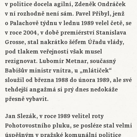
v politice docela agilní, Zdeněk Ondráček
v ní rozhodně není sám. Pavel Přibyl, jenž
o Palachově týdnu v lednu 1989 velel četě, se
v roce 2004, v době premiérství Stanislava
Grosse, stal nakrátko šéfem Úřadu vlády,
pod tlakem veřejnosti však musel
rezignovat. Lubomír Metnar, současný
Babišův ministr vnitra, u „mlátiček“
sloužil od března 1988 do února 1989, ale své
tehdejší angažmá si prý dnes nedokáže
přesně vybavit.
Jan Slezák, v roce 1989 velitel roty
Pohotovostního pluku, se posléze stal velmi
úspěšným v pražské komunální politice