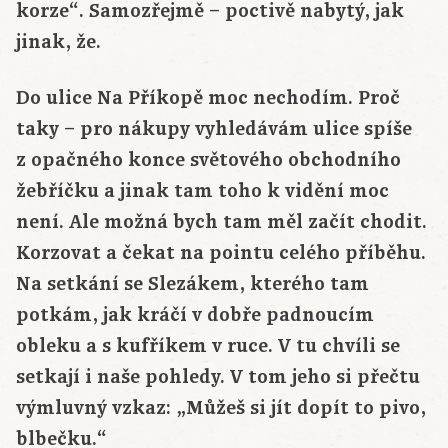
korze“. Samozřejmě – poctivě nabytý, jak
jinak, že.
Do ulice Na Příkopě moc nechodím. Proč
taky – pro nákupy vyhledávám ulice spíše
z opačného konce světového obchodního
žebříčku a jinak tam toho k vidění moc
není. Ale možná bych tam měl začít chodit.
Korzovat a čekat na pointu celého příběhu.
Na setkání se Slezákem, kterého tam
potkám, jak kráčí v dobře padnoucím
obleku a s kufříkem v ruce. V tu chvíli se
setkají i naše pohledy. V tom jeho si přečtu
výmluvný vzkaz: „Můžeš si jít dopít to pivo,
blbečku.“