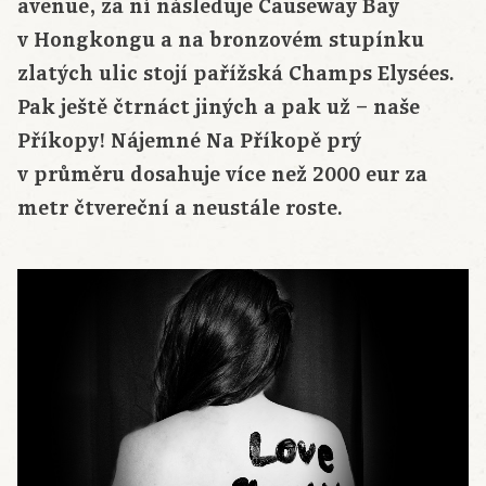
avenue, za ní následuje Causeway Bay
v Hongkongu a na bronzovém stupínku
zlatých ulic stojí pařížská Champs Elysées.
Pak ještě čtrnáct jiných a pak už – naše
Příkopy! Nájemné Na Příkopě prý
v průměru dosahuje více než 2000 eur za
metr čtvereční a neustále roste.