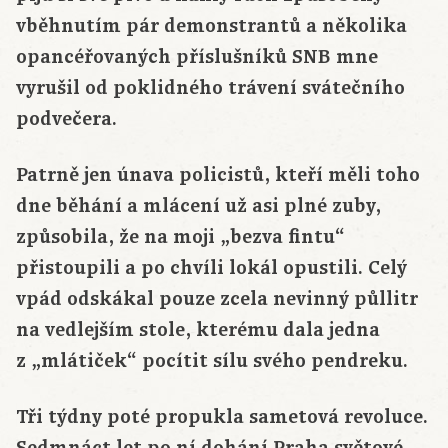
vběhnutím pár demonstrantů a několika
opancéřovaných příslušníků SNB mne
vyrušil od poklidného trávení svátečního
podvečera.
Patrně jen únava policistů, kteří měli toho
dne běhání a mlácení už asi plné zuby,
způsobila, že na moji „bezva fintu“
přistoupili a po chvíli lokál opustili. Celý
vpád odskákal pouze zcela nevinný půllitr
na vedlejším stole, kterému dala jedna
z „mlátiček“ pocítit sílu svého pendreku.
Tři týdny poté propukla sametová revoluce.