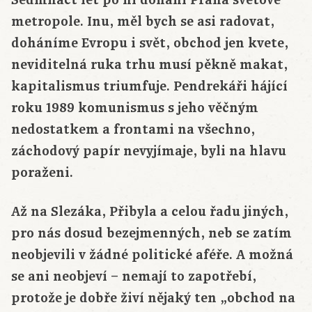
Sedmnáct let po ní dohání Praha světové
metropole. Inu, měl bych se asi radovat,
doháníme Evropu i svět, obchod jen kvete,
neviditelná ruka trhu musí pěkně makat,
kapitalismus triumfuje. Pendrekáři hájící
roku 1989 komunismus s jeho věčným
nedostatkem a frontami na všechno,
záchodový papír nevyjímaje, byli na hlavu
poraženi.
Až na Slezáka, Přibyla a celou řadu jiných,
pro nás dosud bezejmenných, neb se zatím
neobjevili v žádné politické aféře. A možná
se ani neobjeví – nemají to zapotřebí,
protože je dobře živí nějaký ten „obchod na