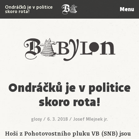
Ondráčků je v politice
Menu
skoro rota!
Babylon
Ondráčků je v politice
skoro rota!
glosy
/
6. 3. 2018
/
Josef Mlejnek jr.
Hoši z Pohotovostního pluku VB (SNB) jsou