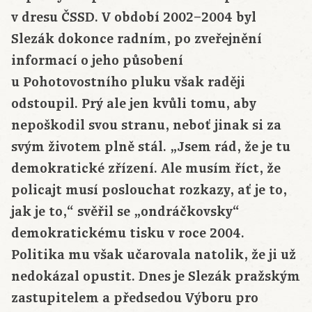
v dresu ČSSD. V období 2002–2004 byl
Slezák dokonce radním, po zveřejnění
informací o jeho působení
u Pohotovostního pluku však raději
odstoupil. Prý ale jen kvůli tomu, aby
nepoškodil svou stranu, neboť jinak si za
svým životem plně stál. „Jsem rád, že je tu
demokratické zřízení. Ale musím říct, že
policajt musí poslouchat rozkazy, ať je to,
jak je to,“ svěřil se „ondráčkovsky“
demokratickému tisku v roce 2004.
Politika mu však učarovala natolik, že ji už
nedokázal opustit. Dnes je Slezák pražským
zastupitelem a předsedou Výboru pro