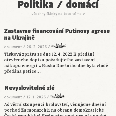
Politika / domácí
všechny články na toto téma >
Zastavme financování Putinovy agrese
na Ukrajině
dokument
/
26. 2. 2026
/
Tisková zpráva ze dne 12. 4. 2022 K předání
otevřeného dopisu požadujícího zastavení
nákupu energií z Ruska Dnešního dne byla vládě
předána petice…
Nevyslovitelné zlé
dokument
/
12. 1. 2026
/
Ač věrní stoupenci království, věnujeme dnešní
pochod Za monarchii na obranu demokratické