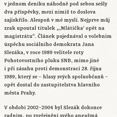
v jednom deníku náhodně pod sebou sešly
dva příspěvky, mezi nimiž to doslova
zajiskřilo. Alespoň v mé mysli. Nejprve můj
zrak upoutal titulek „‚Mlátička‘ opět na
magistrátu“. Článek pojednával o volebním
úspěchu sociálního demokrata Jana
Slezáka, v roce 1989 velitele roty
Pohotovostního pluku SNB, mimo jiné
i při zásahu proti demonstraci 28. října
1989, který se – hlasy svých spoluobčanů –
opět dostal do zastupitelstva hlavního
města Prahy.
V období 2002–2004 byl Slezák dokonce
radním, po zveřejnění svého angažmá