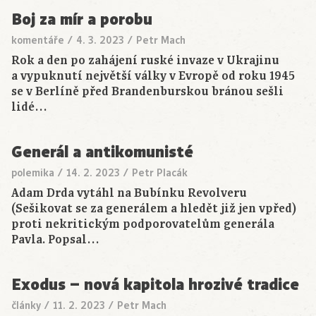
Boj za mír a porobu
komentáře
/
4. 3. 2023
/
Petr Mach
Rok a den po zahájení ruské invaze v Ukrajinu
a vypuknutí největší války v Evropě od roku 1945
se v Berlíně před Brandenburskou bránou sešli
lidé…
Generál a antikomunisté
polemika
/
14. 2. 2023
/
Petr Placák
Adam Drda vytáhl na Bubínku Revolveru
(Sešikovat se za generálem a hledět již jen vpřed)
proti nekritickým podporovatelům generála
Pavla. Popsal…
Exodus – nová kapitola hrozivé tradice
články
/
11. 2. 2023
/
Petr Mach