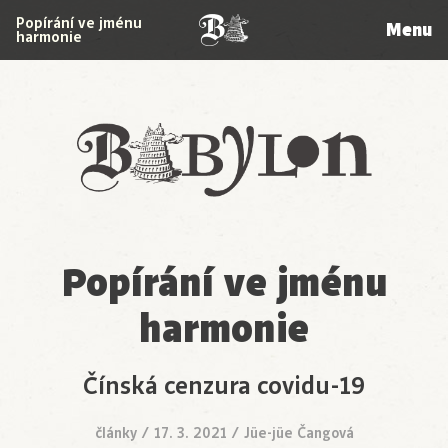
Popírání ve jménu
Menu
harmonie
Babylon
Popírání ve jménu
harmonie
Čínská cenzura covidu-19
články
/
17. 3. 2021
/
Jüe-jüe Čangová