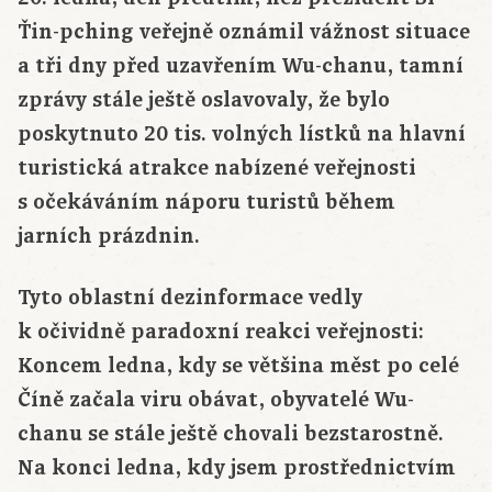
Ťin-pching veřejně oznámil vážnost situace
a tři dny před uzavřením Wu-chanu, tamní
zprávy stále ještě oslavovaly, že bylo
poskytnuto 20 tis. volných lístků na hlavní
turistická atrakce nabízené veřejnosti
s očekáváním náporu turistů během
jarních prázdnin.
Tyto oblastní dezinformace vedly
k očividně paradoxní reakci veřejnosti:
Koncem ledna, kdy se většina měst po celé
Číně začala viru obávat, obyvatelé Wu-
chanu se stále ještě chovali bezstarostně.
Na konci ledna, kdy jsem prostřednictvím