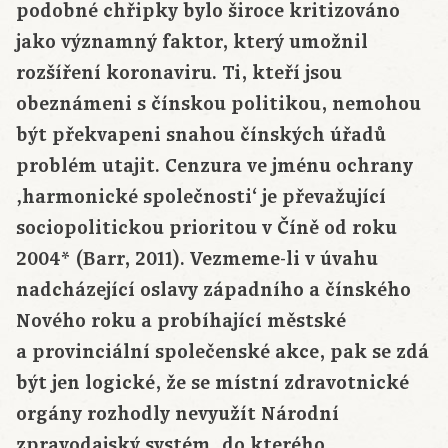
podobné chřipky bylo široce kritizováno
jako významný faktor, který umožnil
rozšíření koronaviru. Ti, kteří jsou
obeznámeni s čínskou politikou, nemohou
být překvapeni snahou čínských úřadů
problém utajit. Cenzura ve jménu ochrany
‚harmonické společnosti‘ je převažující
sociopolitickou prioritou v Číně od roku
2004* (Barr, 2011). Vezmeme-li v úvahu
nadcházející oslavy západního a čínského
Nového roku a probíhající městské
a provinciální společenské akce, pak se zdá
být jen logické, že se místní zdravotnické
orgány rozhodly nevyužít Národní
zpravodajský systém, do kterého