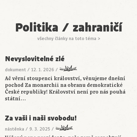
Politika / zahraničí
všechny články na toto téma >
Nevyslovitelné zlé
dokument
/
12. 1. 2026
/
Ač věrní stoupenci království, věnujeme dnešní
pochod Za monarchii na obranu demokratické
České republiky! Království není pro nás pouhá
státní…
Za vaši i naši svobodu!
nástěnka
/
9. 3. 2025
/