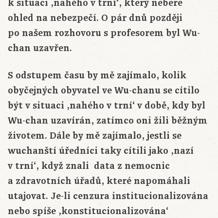
k situaci ‚nahého v trní‘, který nebere
ohled na nebezpečí. O pár dnů později
po našem rozhovoru s profesorem byl Wu-
chan uzavřen.
S odstupem času by mě zajímalo, kolik
obyčejných obyvatel ve Wu-chanu se cítilo
být v situaci ‚nahého v trní‘ v době, kdy byl
Wu-chan uzavírán, zatímco oni žili běžným
životem. Dále by mě zajímalo, jestli se
wuchanští úředníci taky cítili jako ‚nazí
v trní‘, když znali data z nemocnic
a zdravotních úřadů, které napomáhali
utajovat. Je-li cenzura institucionalizována
nebo spíše ‚konstitucionalizována‘