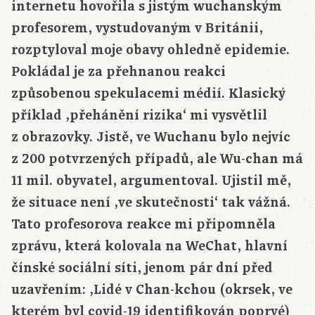
internetu hovořila s jistým wuchanským
profesorem, vystudovaným v Británii,
rozptyloval moje obavy ohledně epidemie.
Pokládal je za přehnanou reakci
způsobenou spekulacemi médií. Klasický
příklad ‚přehánění rizika‘ mi vysvětlil
z obrazovky. Jistě, ve Wuchanu bylo nejvíc
z 200 potvrzených případů, ale Wu-chan má
11 mil. obyvatel, argumentoval. Ujistil mě,
že situace není ‚ve skutečnosti‘ tak vážná.
Tato profesorova reakce mi připomněla
zprávu, která kolovala na WeChat, hlavní
čínské sociální síti, jenom pár dní před
uzavřením: ‚Lidé v Chan-kchou (okrsek, ve
kterém byl covid-19 identifikován poprvé)