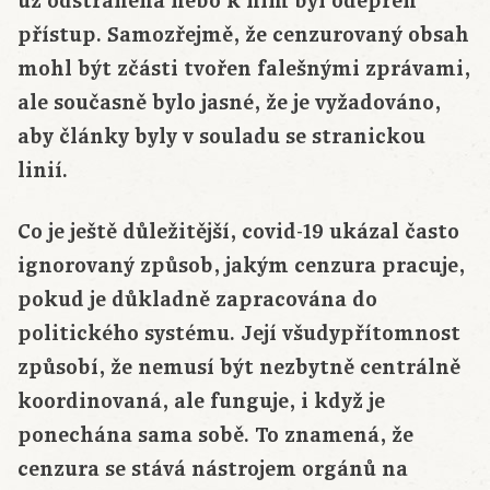
už odstraněna nebo k nim byl odepřen
přístup. Samozřejmě, že cenzurovaný obsah
mohl být zčásti tvořen falešnými zprávami,
ale současně bylo jasné, že je vyžadováno,
aby články byly v souladu se stranickou
linií.
Co je ještě důležitější, covid-19 ukázal často
ignorovaný způsob, jakým cenzura pracuje,
pokud je důkladně zapracována do
politického systému. Její všudypřítomnost
způsobí, že nemusí být nezbytně centrálně
koordinovaná, ale funguje, i když je
ponechána sama sobě. To znamená, že
cenzura se stává nástrojem orgánů na