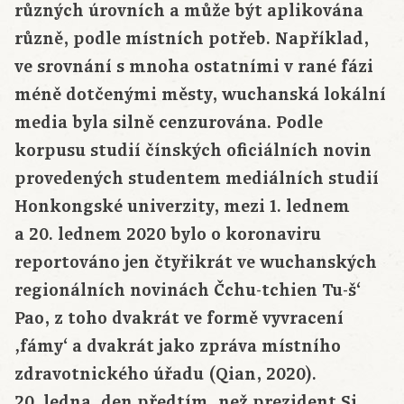
různých úrovních a může být aplikována
různě, podle místních potřeb. Například,
ve srovnání s mnoha ostatními v rané fázi
méně dotčenými městy, wuchanská lokální
media byla silně cenzurována. Podle
korpusu studií čínských oficiálních novin
provedených studentem mediálních studií
Honkongské univerzity, mezi 1. lednem
a 20. lednem 2020 bylo o koronaviru
reportováno jen čtyřikrát ve wuchanských
regionálních novinách Čchu-tchien Tu-š‘
Pao, z toho dvakrát ve formě vyvracení
‚fámy‘ a dvakrát jako zpráva místního
zdravotnického úřadu (Qian, 2020).
20. ledna, den předtím, než prezident Si