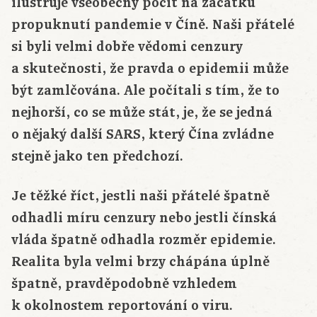
ilustruje všeobecný pocit na začátku
propuknutí pandemie v Číně. Naši přátelé
si byli velmi dobře vědomi cenzury
a skutečnosti, že pravda o epidemii může
být zamlčována. Ale počítali s tím, že to
nejhorší, co se může stát, je, že se jedná
o nějaký další SARS, který Čína zvládne
stejně jako ten předchozí.
Je těžké říct, jestli naši přátelé špatně
odhadli míru cenzury nebo jestli čínská
vláda špatně odhadla rozměr epidemie.
Realita byla velmi brzy chápána úplně
špatně, pravděpodobně vzhledem
k okolnostem reportování o viru.