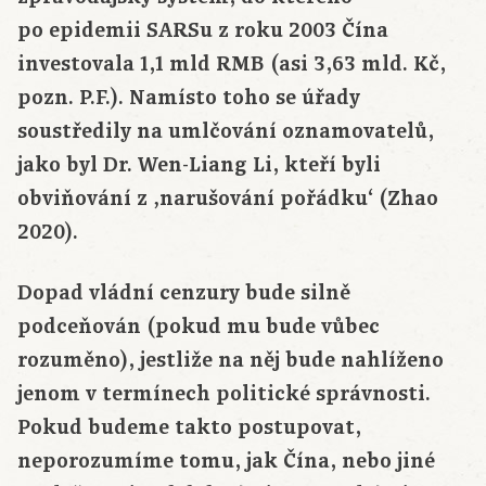
po epidemii SARSu z roku 2003 Čína
investovala 1,1 mld RMB (asi 3,63 mld. Kč,
pozn. P.F.). Namísto toho se úřady
soustředily na umlčování oznamovatelů,
jako byl Dr. Wen-Liang Li, kteří byli
obviňování z ‚narušování pořádku‘ (Zhao
2020).
Dopad vládní cenzury bude silně
podceňován (pokud mu bude vůbec
rozuměno), jestliže na něj bude nahlíženo
jenom v termínech politické správnosti.
Pokud budeme takto postupovat,
neporozumíme tomu, jak Čína, nebo jiné