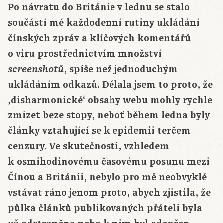
Po návratu do Británie v lednu se stalo
součástí mé každodenní rutiny ukládání
čínských zpráv a klíčových komentářů
o viru prostřednictvím množství
, spíše než jednoduchým
screenshotů
ukládáním odkazů. Dělala jsem to proto, že
‚disharmonické‘ obsahy webu mohly rychle
zmizet beze stopy, neboť během ledna byly
články vztahující se k epidemii terčem
cenzury. Ve skutečnosti, vzhledem
k osmihodinovému časovému posunu mezi
Čínou a Británii, nebylo pro mě neobvyklé
vstávat ráno jenom proto, abych zjistila, že
půlka článků publikovaných přáteli byla