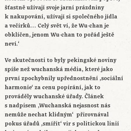
šťastně užívají svoje jarní prázdniny
k nakupování, užívají si společného jídla
a večírků… Celý svět ví, že Wu-chan je
obklíčen, jenom Wu-chan to pořád ještě
neví.‘
Ve skutečnosti to byly pekingské noviny
spíše než wuchanská média, které jako
první zpochybnily upřednostnění ‚sociální
harmonie‘ za cenu popírání, jak to
prováděly wuchanské úřady. Článek
s nadpisem ‚Wuchanská nejasnost nás
nemůže nechat klidným‘ přirovnával
pokus úřadů ‚smířit‘ vir s politickou linií