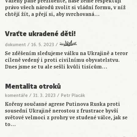
Vážený pane prezidente, naše země respektují
právo všech národů zvolit si vládní formu, v níž
chtějí žít, a přejí si, aby svrchovaná…
Vraťte ukradené děti!
dokument
/
16. 5. 2023
/
Se zděšením sledujeme válku na Ukrajině a teror
cíleně vedený i proti civilnímu obyvatelstvu.
Dnes jsme se tu ale sešli kvůli tisícům…
Mentalita otroků
komentáře
/
31. 3. 2023
/
Petr Placák
Kořeny současné agrese Putinova Ruska proti
sousední Ukrajině nerostou z frustrace byvší
světové velmoci z prohry ve studené válce, jak se
to…