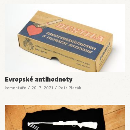
Evropské antihodnoty
komentáře
/
20. 7. 2021
/
Petr Placák