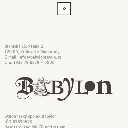
»
Blanická 15, Praha 2
120 00, Královské Vinohrady
E-mail:
info@babylonrevue.cz
č. ú. 1935 79 6379 – 0800
Studentský spolek Babylon,
IČO 63830523
Registrováno MV ČR pod číslem: