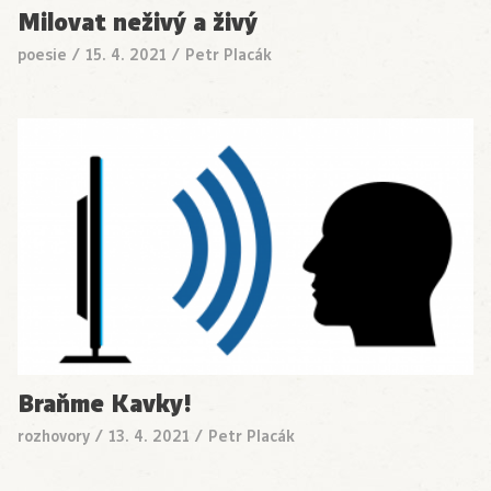
Milovat neživý a živý
poesie
/
15. 4. 2021
/
Petr Placák
Braňme Kavky!
rozhovory
/
13. 4. 2021
/
Petr Placák