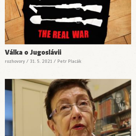
Válka o Jugoslávii
rozhovory
/
31. 5. 2021
/
Petr Placák