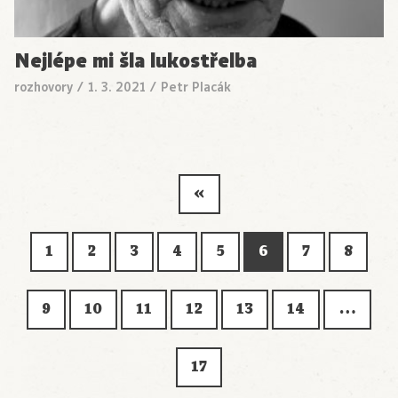
Nejlépe mi šla lukostřelba
rozhovory
/
1. 3. 2021
/
Petr Placák
«
1
2
3
4
5
6
7
8
9
10
11
12
13
14
…
17