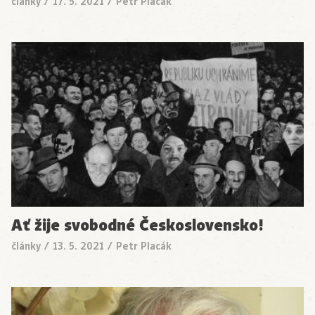
články
/
17. 5. 2021
/
Petr Placák
Ať žije svobodné Československo!
články
/
13. 5. 2021
/
Petr Placák