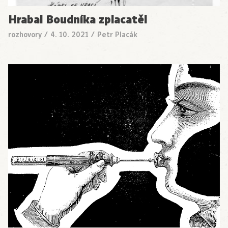
Hrabal Boudníka zplacatěl
rozhovory
/
4. 10. 2021
/
Petr Placák