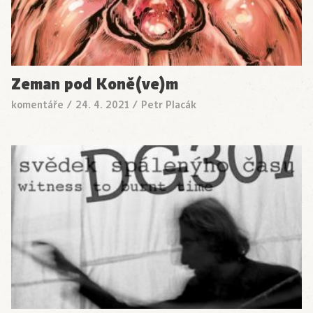
Zeman pod Koně(ve)m
komentáře
/
24. 4. 2021
/
Petr Placák