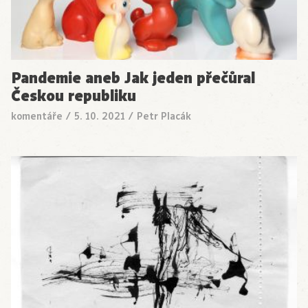
Pandemie aneb Jak jeden přečůral
Českou republiku
komentáře
/
5. 10. 2021
/
Petr Placák