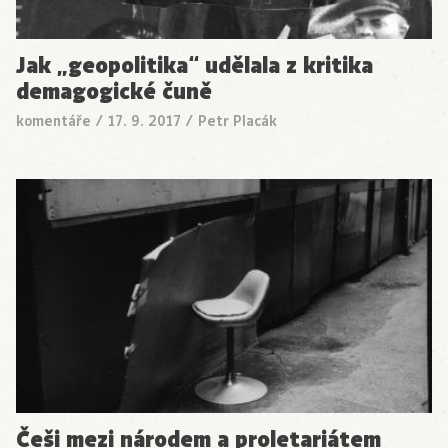
Jak „geopolitika“ udělala z kritika
demagogické čuně
komentáře
/
17. 9. 2017
/
Petr Placák
Češi mezi národem a proletariátem