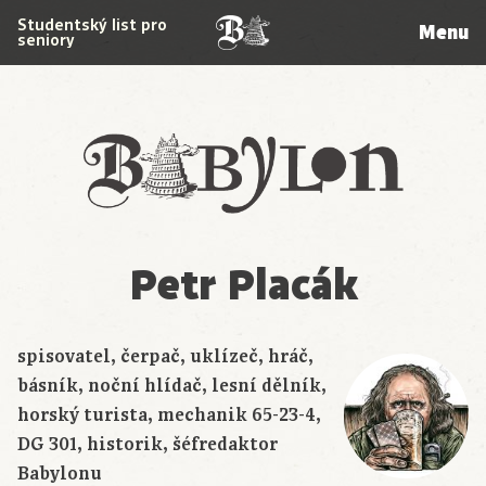
Studentský list pro
Menu
seniory
Babylon
Petr Placák
spisovatel, čerpač, uklízeč, hráč,
básník, noční hlídač, lesní dělník,
horský turista, mechanik 65-23-4,
DG 301, historik, šéfredaktor
Babylonu