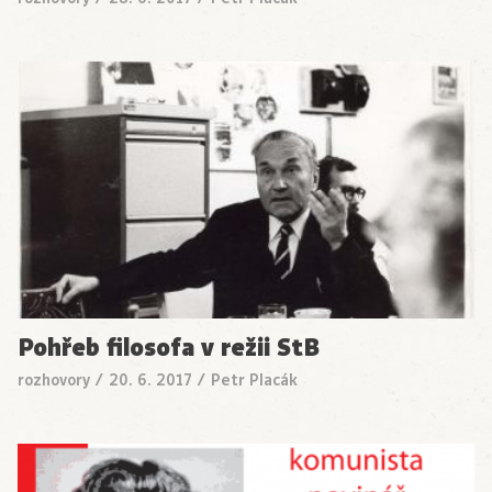
Pohřeb filosofa v režii StB
rozhovory
/
20. 6. 2017
/
Petr Placák