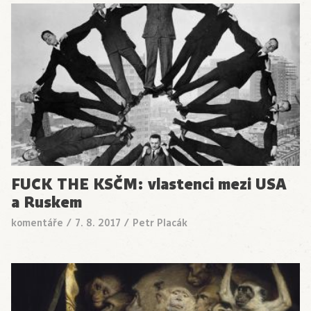
FUCK THE KSČM: vlastenci mezi USA
a Ruskem
komentáře
/
7. 8. 2017
/
Petr Placák