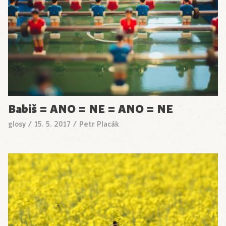
Babiš = ANO = NE = ANO = NE
glosy
/
15. 5. 2017
/
Petr Placák