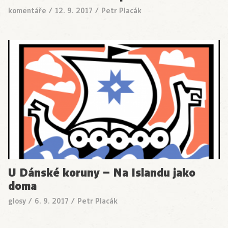
komentáře
/
12. 9. 2017
/
Petr Placák
U Dánské koruny – Na Islandu jako
doma
glosy
/
6. 9. 2017
/
Petr Placák