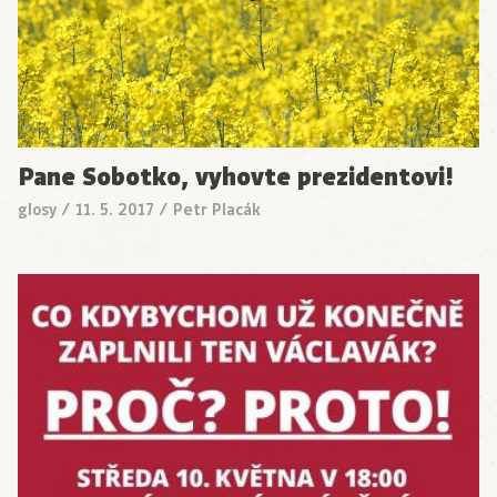
Pane Sobotko, vyhovte prezidentovi!
glosy
/
11. 5. 2017
/
Petr Placák