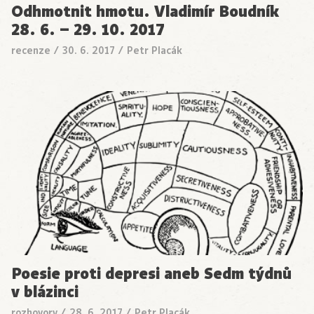
Odhmotnit hmotu. Vladimír Boudník
28. 6. – 29. 10. 2017
recenze
/
30. 6. 2017
/
Petr Placák
Poesie proti depresi aneb Sedm týdnů
v blázinci
rozhovory
/
28. 6. 2017
/
Petr Placák