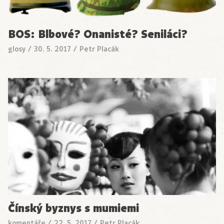
BOS: Blbové? Onanisté? Seniláci?
glosy
/
30. 5. 2017
/
Petr Placák
Čínský byznys s mumiemi
komentáře
/
22. 5. 2017
/
Petr Placák