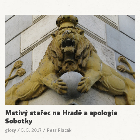
Mstivý stařec na Hradě a apologie
Sobotky
glosy
/
5. 5. 2017
/
Petr Placák