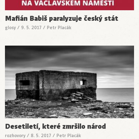
Mafián Babiš paralyzuje český stát
glosy
/
9. 5. 2017
/
Petr Placák
Desetiletí, které zmršilo národ
rozhovory
/
8. 5. 2017
/
Petr Placák