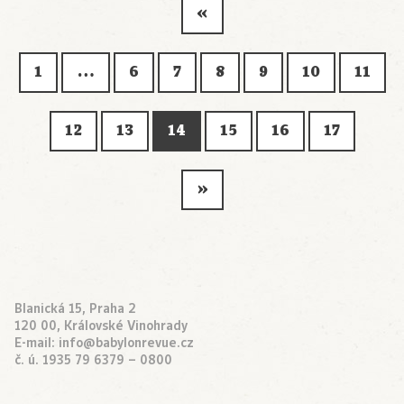
«
1
…
6
7
8
9
10
11
12
13
14
15
16
17
»
Blanická 15, Praha 2
120 00, Královské Vinohrady
E-mail:
info@babylonrevue.cz
č. ú. 1935 79 6379 – 0800