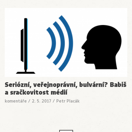
Seriózní, veřejnoprávní, bulvární? Babiš
a sračkovitost médií
komentáře
/
2. 5. 2017
/
Petr Placák