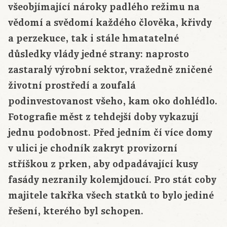
všeobjímající nároky padlého režimu na
vědomí a svědomí každého člověka, křivdy
a perzekuce, tak i stále hmatatelné
důsledky vlády jedné strany: naprosto
zastaralý výrobní sektor, vražedně zničené
životní prostředí a zoufalá
podinvestovanost všeho, kam oko dohlédlo.
Fotografie měst z tehdejší doby vykazují
jednu podobnost. Před jedním čí více domy
v ulici je chodník zakryt provizorní
stříškou z prken, aby odpadávající kusy
fasády nezranily kolemjdoucí. Pro stát coby
majitele takřka všech statků to bylo jediné
řešení, kterého byl schopen.