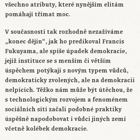
všechno atributy, které nynějším elitám
pomáhají třímat moc.
V současnosti tak rozhodně nezažíváme
„konec dějin“, jak ho predikoval Francis
Fukuyama, ale spíše úpadek demokracie,
jejíž instituce se s menším či větším
úspěchem potýkají s novým typem vůdců,
demokraticky zvolených, ale na demokracii
nelpících. Těžko nám může být útěchou, že
s technologickým rozvojem a fenoménem
sociálních sítí začali podobné praktiky
úspěšně napodobovat i vůdci jiných zemí
včetně kolébek demokracie.