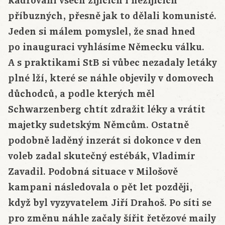
kádrování všech žijících i nežijících
příbuzných, přesně jak to dělali komunisté.
Jeden si málem pomyslel, že snad hned
po inauguraci vyhlásíme Německu válku.
A s praktikami StB si vůbec nezadaly letáky
plné lží, které se náhle objevily v domovech
důchodců, a podle kterých měl
Schwarzenberg chtít zdražit léky a vrátit
majetky sudetským Němcům. Ostatně
podobně laděný inzerát si dokonce v den
voleb zadal skutečný estébák, Vladimír
Zavadil. Podobná situace v Milošově
kampani následovala o pět let později,
když byl vyzyvatelem Jiří Drahoš. Po síti se
pro změnu náhle začaly šířit řetězové maily