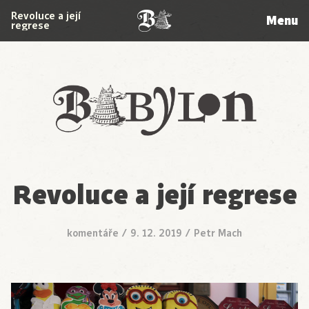
Revoluce a její
Menu
regrese
Babylon
Revoluce a její regrese
komentáře
/
9. 12. 2019
/
Petr Mach