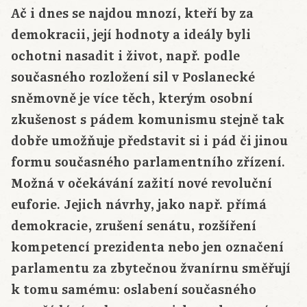
Ač i dnes se najdou mnozí, kteří by za
demokracii, její hodnoty a ideály byli
ochotni nasadit i život, např. podle
současného rozložení sil v Poslanecké
sněmovně je více těch, kterým osobní
zkušenost s pádem komunismu stejně tak
dobře umožňuje představit si i pád či jinou
formu současného parlamentního zřízení.
Možná v očekávání zažití nové revoluční
euforie. Jejich návrhy, jako např. přímá
demokracie, zrušení senátu, rozšíření
kompetencí prezidenta nebo jen označení
parlamentu za zbytečnou žvanírnu směřují
k tomu samému: oslabení současného