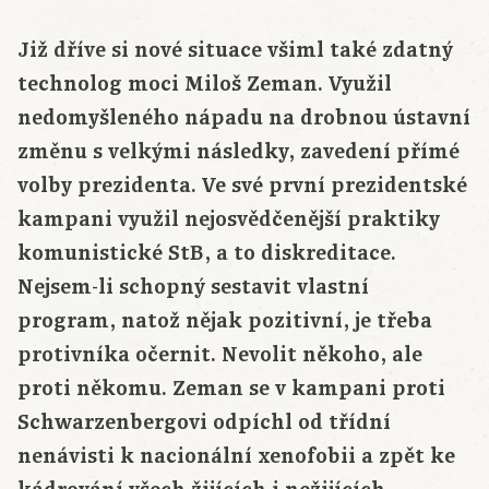
Již dříve si nové situace všiml také zdatný
technolog moci Miloš Zeman. Využil
nedomyšleného nápadu na drobnou ústavní
změnu s velkými následky, zavedení přímé
volby prezidenta. Ve své první prezidentské
kampani využil nejosvědčenější praktiky
komunistické StB, a to diskreditace.
Nejsem-li schopný sestavit vlastní
program, natož nějak pozitivní, je třeba
protivníka očernit. Nevolit někoho, ale
proti někomu. Zeman se v kampani proti
Schwarzenbergovi odpíchl od třídní
nenávisti k nacionální xenofobii a zpět ke