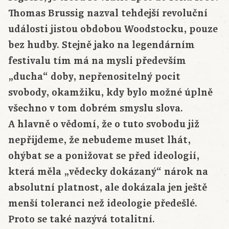
Thomas Brussig nazval tehdejší revoluční
události jistou obdobou Woodstocku, pouze
bez hudby. Stejně jako na legendárním
festivalu tím má na mysli především
„ducha“ doby, nepřenositelný pocit
svobody, okamžiku, kdy bylo možné úplně
všechno v tom dobrém smyslu slova.
A hlavně o vědomí, že o tuto svobodu již
nepřijdeme, že nebudeme muset lhát,
ohýbat se a ponižovat se před ideologií,
která měla „vědecky dokázaný“ nárok na
absolutní platnost, ale dokázala jen ještě
menší toleranci než ideologie předešlé.
Proto se také nazývá totalitní.