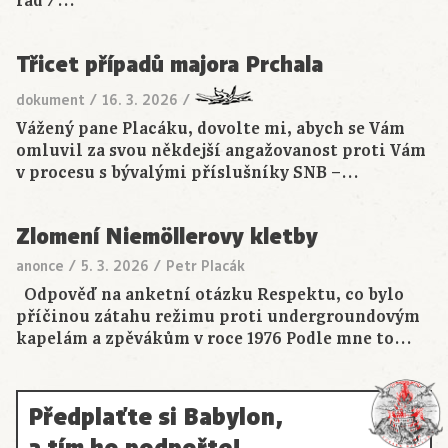
rád /…
Třicet případů majora Prchala
dokument
/
16. 3. 2026
/
Vážený pane Placáku, dovolte mi, abych se Vám
omluvil za svou někdejší angažovanost proti Vám
v procesu s bývalými příslušníky SNB –…
Zlomení Niemöllerovy kletby
anonce
/
5. 3. 2026
/
Petr Placák
Odpověď na anketní otázku Respektu, co bylo
příčinou zátahu režimu proti undergroundovým
kapelám a zpěvákům v roce 1976 Podle mne to…
Předplaťte si Babylon,