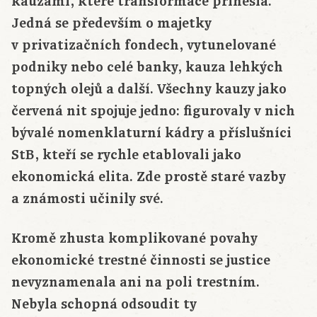
kauzami, které transformace přinesla.
Jedná se především o majetky
v privatizačních fondech, vytunelované
podniky nebo celé banky, kauza lehkých
topných olejů a další. Všechny kauzy jako
červená nit spojuje jedno: figurovaly v nich
bývalé nomenklaturní kádry a příslušníci
StB, kteří se rychle etablovali jako
ekonomická elita. Zde prostě staré vazby
a známosti učinily své.
Kromě zhusta komplikované povahy
ekonomické trestné činnosti se justice
nevyznamenala ani na poli trestním.
Nebyla schopná odsoudit ty