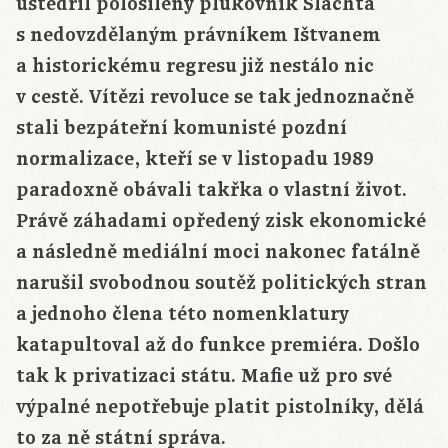
uštědřil pološílený plukovník Šlachta
s nedovzdělaným právníkem Ištvanem
a historickému regresu již nestálo nic
v cestě. Vítězi revoluce se tak jednoznačně
stali bezpáteřní komunisté pozdní
normalizace, kteří se v listopadu 1989
paradoxně obávali takřka o vlastní život.
Právě záhadami opředený zisk ekonomické
a následně mediální moci nakonec fatálně
narušil svobodnou soutěž politických stran
a jednoho člena této nomenklatury
katapultoval až do funkce premiéra. Došlo
tak k privatizaci státu. Mafie už pro své
výpalné nepotřebuje platit pistolníky, dělá
to za ně státní správa.