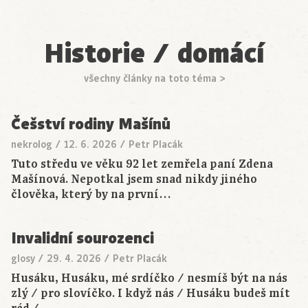
Historie / domácí
všechny články na toto téma >
Češství rodiny Mašínů
nekrolog
/
12. 6. 2026
/
Petr Placák
Tuto středu ve věku 92 let zemřela paní Zdena
Mašínová. Nepotkal jsem snad nikdy jiného
člověka, který by na první…
Invalidní sourozenci
glosy
/
29. 4. 2026
/
Petr Placák
Husáku, Husáku, mé srdíčko / nesmíš být na nás
zlý / pro slovíčko. I když nás / Husáku budeš mít