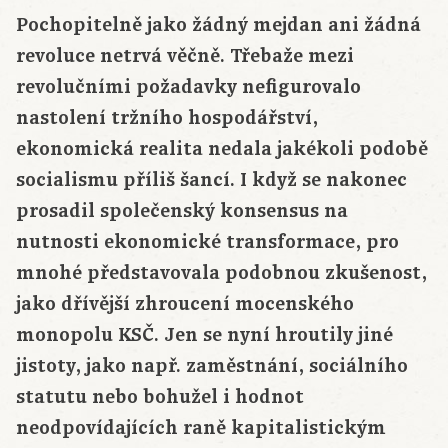
Pochopitelně jako žádný mejdan ani žádná
revoluce netrvá věčně. Třebaže mezi
revolučními požadavky nefigurovalo
nastolení tržního hospodářství,
ekonomická realita nedala jakékoli podobě
socialismu příliš šancí. I když se nakonec
prosadil společenský konsensus na
nutnosti ekonomické transformace, pro
mnohé představovala podobnou zkušenost,
jako dřívější zhroucení mocenského
monopolu KSČ. Jen se nyní hroutily jiné
jistoty, jako např. zaměstnání, sociálního
statutu nebo bohužel i hodnot
neodpovídajících raně kapitalistickým