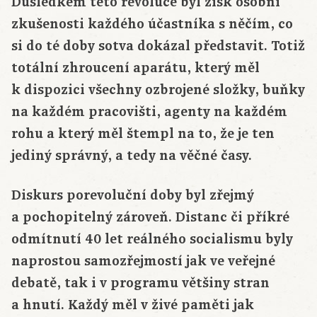
Důsledkem této revoluce byl zisk osobní
zkušenosti každého účastníka s něčím, co
si do té doby sotva dokázal představit. Totiž
totální zhroucení aparátu, který měl
k dispozici všechny ozbrojené složky, buňky
na každém pracovišti, agenty na každém
rohu a který měl štempl na to, že je ten
jediný správný, a tedy na věčné časy.
Diskurs porevoluční doby byl zřejmý
a pochopitelný zároveň. Distanc či příkré
odmítnutí 40 let reálného socialismu byly
naprostou samozřejmostí jak ve veřejné
debatě, tak i v programu většiny stran
a hnutí. Každý měl v živé paměti jak