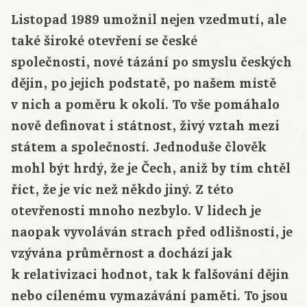
Listopad 1989 umožnil nejen vzedmutí, ale
také široké otevření se české
společnosti, nové tázání po smyslu českých
dějin, po jejich podstatě, po našem místě
v nich a poměru k okolí. To vše pomáhalo
nově definovat i státnost, živý vztah mezi
státem a společností. Jednoduše člověk
mohl být hrdý, že je Čech, aniž by tím chtěl
říct, že je víc než někdo jiný. Z této
otevřenosti mnoho nezbylo. V lidech je
naopak vyvoláván strach před odlišností, je
vzývána průměrnost a dochází jak
k relativizaci hodnot, tak k falšování dějin
nebo cílenému vymazávání paměti. To jsou