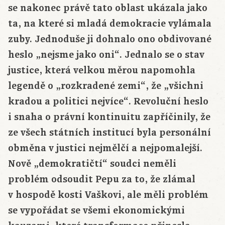
se nakonec právě tato oblast ukázala jako
ta, na které si mladá demokracie vylámala
zuby. Jednoduše ji dohnalo ono obdivované
heslo „nejsme jako oni“. Jednalo se o stav
justice, která velkou měrou napomohla
legendě o „rozkradené zemi“, že „všichni
kradou a politici nejvíce“. Revoluční heslo
i snaha o právní kontinuitu zapříčinily, že
ze všech státních institucí byla personální
obměna v justici nejmělčí a nejpomalejší.
Nově „demokratičtí“ soudci neměli
problém odsoudit Pepu za to, že zlámal
v hospodě kosti Vaškovi, ale měli problém
se vypořádat se všemi ekonomickými