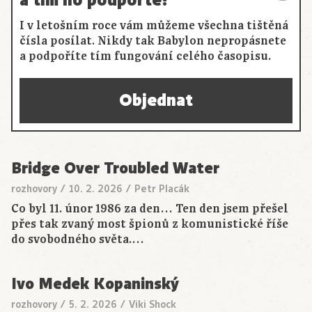
a tím ho podpořte!
I v letošním roce vám můžeme všechna tištěná
čísla posílat. Nikdy tak Babylon nepropásnete
a podpoříte tím fungování celého časopisu.
Objednat
Bridge Over Troubled Water
rozhovory
/
10. 2. 2026
/
Petr Placák
Co byl 11. únor 1986 za den… Ten den jsem přešel
přes tak zvaný most špionů z komunistické říše
do svobodného světa.…
Ivo Medek Kopaninský
rozhovory
/
5. 2. 2026
/
Viki Shock