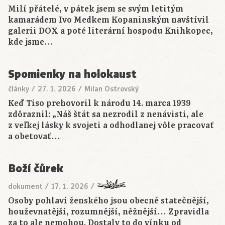
Milí přátelé, v pátek jsem se svým letitým
kamarádem Ivo Medkem Kopaninským navštívil
galerii DOX a poté literární hospodu Knihkopec,
kde jsme…
Spomienky na holokaust
články
/
27. 1. 2026
/
Milan Ostrovský
Keď Tiso prehovoril k národu 14. marca 1939
zdôraznil: „Náš štát sa nezrodil z nenávisti, ale
z veľkej lásky k svojeti a odhodlanej vôle pracovať
a obetovať…
Boží čůrek
dokument
/
17. 1. 2026
/
Osoby pohlaví ženského jsou obecně statečnější,
houževnatější, rozumnější, něžnější… Zpravidla
za to ale nemohou. Dostaly to do vínku od