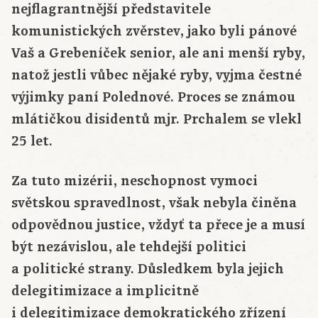
nejflagrantnější představitele
komunistických zvěrstev, jako byli pánové
Vaš a Grebeníček senior, ale ani menší ryby,
natož jestli vůbec nějaké ryby, vyjma čestné
výjimky paní Polednové. Proces se známou
mlátičkou disidentů mjr. Prchalem se vlekl
25 let.
Za tuto mizérii, neschopnost vymoci
světskou spravedlnost, však nebyla činěna
odpovědnou justice, vždyť ta přece je a musí
být nezávislou, ale tehdejší politici
a politické strany. Důsledkem byla jejich
delegitimizace a implicitně
i delegitimizace demokratického zřízení