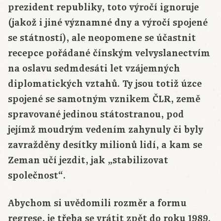
prezident republiky, toto výročí ignoruje
(jakož i jiné významné dny a výročí spojené
se státností), ale neopomene se účastnit
recepce pořádané čínským velvyslanectvím
na oslavu sedmdesáti let vzájemných
diplomatických vztahů. Ty jsou totiž úzce
spojené se samotným vznikem ČLR, země
spravované jedinou státostranou, pod
jejímž moudrým vedením zahynuly či byly
zavražděny desítky milionů lidí, a kam se
Zeman učí jezdit, jak „stabilizovat
společnost“.
Abychom si uvědomili rozměr a formu
regrese, je třeba se vrátit zpět do roku 1989.