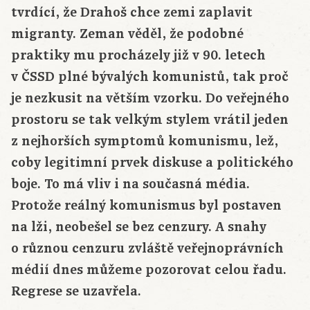
tvrdící, že Drahoš chce zemi zaplavit
migranty. Zeman věděl, že podobné
praktiky mu procházely již v 90. letech
v ČSSD plné bývalých komunistů, tak proč
je nezkusit na větším vzorku. Do veřejného
prostoru se tak velkým stylem vrátil jeden
z nejhorších symptomů komunismu, lež,
coby legitimní prvek diskuse a politického
boje. To má vliv i na současná média.
Protože reálný komunismus byl postaven
na lži, neobešel se bez cenzury. A snahy
o různou cenzuru zvláště veřejnoprávních
médií dnes můžeme pozorovat celou řadu.
Regrese se uzavřela.