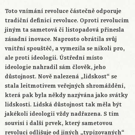
Toto vnímání revoluce částečně odporuje
tradiční definici revoluce. Oproti revolucím
jiným ta sametová či listopadová přinesla
zásadní inovace. Naprosto obrátila svůj
vnitřní spouštěč, a vymezila se nikoli pro,
ale proti ideologii. Ústřední místo
ideologie nahradil sám člověk, jeho
důstojnost. Nově nalezená „lidskost“ se
stala leitmotivem veřejných shromáždění,
která pak byla někdy nazývána jako svátky
lidskosti. Lidská důstojnost tak měla být
jakékoli ideologii vždy nadřazena. S tím
souvisí i další prvek, který sametovou
revoluci odlišuje od jiných „typizovaných“