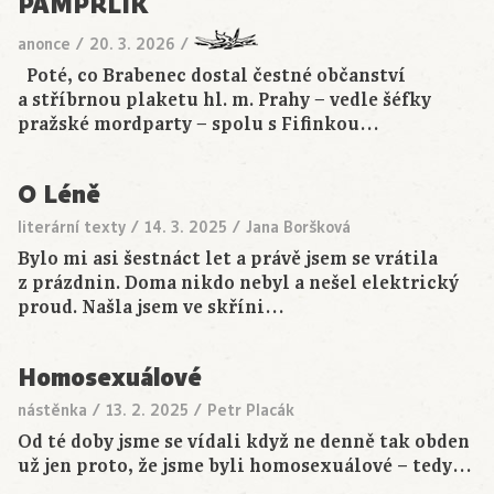
PAMPRLÍK
anonce
/
20. 3. 2026
/
Poté, co Brabenec dostal čestné občanství
a stříbrnou plaketu hl. m. Prahy − vedle šéfky
pražské mordparty − spolu s Fifinkou…
O Léně
literární texty
/
14. 3. 2025
/
Jana Boršková
Bylo mi asi šestnáct let a právě jsem se vrátila
z prázdnin. Doma nikdo nebyl a nešel elektrický
proud. Našla jsem ve skříni…
Homosexuálové
nástěnka
/
13. 2. 2025
/
Petr Placák
Od té doby jsme se vídali když ne denně tak obden
už jen proto, že jsme byli homosexuálové – tedy…