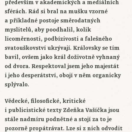
především v akademických a mediálních
sférách. Rád si bral na mušku vzorné
a příkladné postoje směrodatných
myslitelů, aby poodhalil, kolik
licoměrnosti, podbízivosti a falešného
svatouškovství ukrývají. Královsky se tím
bavil, ovšem jako
král
doživotně vyhnaný
od dvora. Respektoval jsem jeho majestát
i jeho desperátství, obojí v něm organicky
splývalo.
Vědecké, filosofické, kritické
i publicistické texty
Zdeňka
Vašíčka
jsou
stále nadmíru podnětné a stojí za to je
pozorně propátrávat. Lze si z nich odvodit