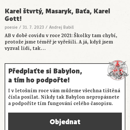
Karel štvrtý, Masaryk, Baťa, Karel
Gott!
poesie
/
31. 7. 2023
/
Andrej Babiš
AB v době covidu v roce 2021: Školky tam chybí,
protože jsme téměř je vyřešili. A já, když jsem
vyzval lidi, tak…
Předplaťte si Babylon,
a tím ho podpořte!
I v letošním roce vám můžeme všechna tištěná
čísla posílat. Nikdy tak Babylon nepropásnete
a podpoříte tím fungování celého časopisu.
Objednat