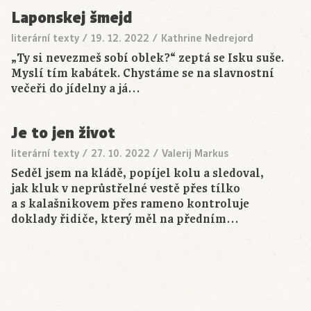
Laponskej šmejd
literární texty
/
19. 12. 2022
/
Kathrine Nedrejord
„Ty si nevezmeš sobí oblek?“ zeptá se Isku suše.
Myslí tím kabátek. Chystáme se na slavnostní
večeři do jídelny a já…
Je to jen život
literární texty
/
27. 10. 2022
/
Valerij Markus
Seděl jsem na kládě, popíjel kolu a sledoval,
jak kluk v neprůstřelné vestě přes tílko
a s kalašnikovem přes rameno kontroluje
doklady řidiče, který měl na předním…