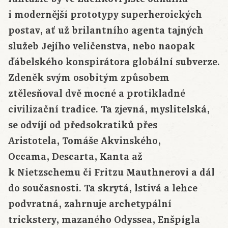
i modernější prototypy superheroických
postav, ať už brilantního
agenta
tajných
služeb Jejího
veličenstva
, nebo naopak
ďábelského konspirátora globální subverze.
Zdeněk svým osobitým způsobem
ztělesňoval dvě mocné a protikladné
civilizační tradice. Ta zjevná, myslitelská,
se odvíjí od předsokratiků přes
Aristotela,
Tomáše
Akvinského
,
Occama,
Descarta
, Kanta až
k
Nietzschemu
či Fritzu Mauthnerovi a dál
do současnosti. Ta skrytá, lstivá a lehce
podvratná, zahrnuje archetypální
trickstery, mazaného
Odyssea
, Enšpígla