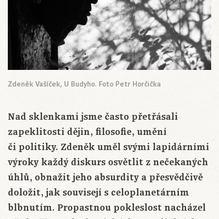
Zdeněk Vašíček, U Budyho. Foto Petr Horčička
Nad sklenkami jsme často přetřásali
zapeklitosti dějin, filosofie, umění
či politiky. Zdeněk uměl svými lapidárními
výroky každý diskurs osvětlit z nečekaných
úhlů, obnažit jeho absurdity a přesvědčivě
doložit, jak souvisejí s celoplanetárním
blbnutím. Propastnou pokleslost nacházel