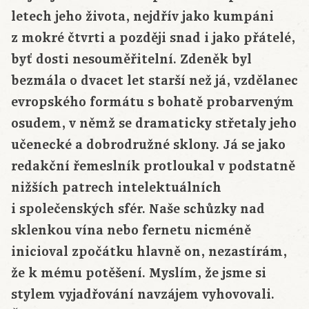
letech jeho života, nejdřív jako kumpáni
z mokré čtvrti a později snad i jako přátelé,
byť dosti nesouměřitelní. Zdeněk byl
bezmála o dvacet let starší než já, vzdělanec
evropského formátu s bohatě probarveným
osudem, v němž se dramaticky střetaly jeho
učenecké a dobrodružné sklony. Já se jako
redakční řemeslník protloukal v podstatně
nižších patrech intelektuálních
i společenských sfér. Naše schůzky nad
sklenkou vína nebo fernetu nicméně
inicioval zpočátku hlavně on, nezastírám,
že k mému potěšení. Myslím, že jsme si
stylem vyjadřování navzájem vyhovovali.