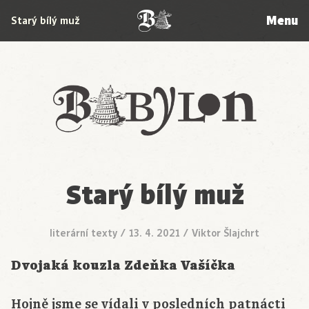
Menu
Starý bílý muž
Babylon
Starý bílý muž
literární texty
/
13. 4. 2021
/
Viktor Šlajchrt
Dvojaká kouzla
Zdeňka
Vašíčka
Hojně jsme se vídali v posledních patnácti