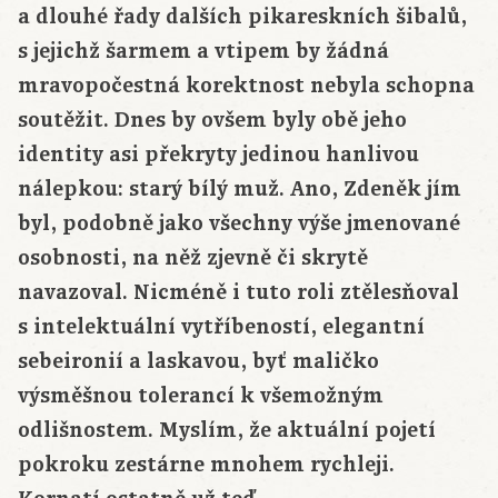
a dlouhé řady dalších pikareskních šibalů,
s jejichž šarmem a vtipem by žádná
mravopočestná korektnost nebyla schopna
soutěžit. Dnes by ovšem byly obě jeho
identity asi překryty jedinou hanlivou
nálepkou: starý bílý muž. Ano, Zdeněk jím
byl, podobně jako všechny výše jmenované
osobnosti, na něž zjevně či skrytě
navazoval. Nicméně i tuto roli ztělesňoval
s intelektuální vytříbeností, elegantní
sebeironií a laskavou, byť maličko
výsměšnou tolerancí k všemožným
odlišnostem. Myslím, že aktuální pojetí
pokroku zestárne mnohem rychleji.