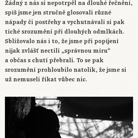
Žádný z nás si nepotrpěl na dlouhé řečnění,
spíš jsme jen stručně glosovali různé
nápady či postřehy a vychutnávali si pak
tiché srozumění při dlouhých odmlkách.
Sbližovalo nás i to, že jsme při popíjení
nijak zvlášť nectili „správnou míru“
a občas s chutí přebrali. To se pak
srozumění prohloubilo natolik, že jsme si
už nemuseli říkat vůbec nic.