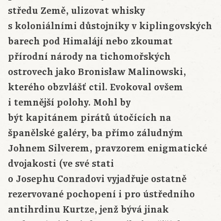
středu
Země
, ulizovat whisky
s koloniálními
důstojníky
v kiplingovských
barech pod Himalájí nebo zkoumat
přírodní národy na tichomořských
ostrovech jako
Bronisław
Malinowski
,
kterého obzvlášť ctil. Evokoval ovšem
i temnější polohy. Mohl by
být
kapitánem
pirátů útočících na
španělské galéry, ba přímo záludným
Johnem Silverem, pravzorem enigmatické
dvojakosti (ve své stati
o
Josephu
Conradovi
vyjadřuje ostatně
rezervované pochopení i pro ústředního
antihrdinu Kurtze, jenž bývá jinak