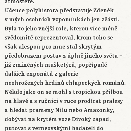
atmosféře.
Učence polyhistora představuje Zdeněk
v mých osobních vzpomínkách jen zčásti.
Byla to jeho vnější role, kterou více méně
svědomitě reprezentoval, krom toho se
však alespoň pro mne stal skrytým
předobrazem postav z úplně jiného světa –
již zmíněných
mušketýrů
, popřípadě
dalších exponátů z galerie
neohrožených
hrdinů
chlapeckých románů.
Někdo jako on se mohl s tropickou přilbou
na hlavě a s ručnicí v ruce prodírat pralesy
a hledat prameny
Nilu
nebo
Amazonky
,
dobývat na krytém voze Divoký západ,
putovat s verneovskými
badateli
do