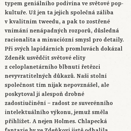
typem geniálního podivína ve světové pop-
kultuře. Už jen ta jejich společná záliba
v kvalitním tweedu, a pak to zostřené
vnímání nenápadných rozporů, důsledná
racionalita a minuciózní smysl pro detaily.
Při svých lapidárních promluvách dokázal
Zdeněk usvědčit světové elity
z celoplanetárního blbnutí řetězci
nevyvratitelných důkazů. Naši stolní
společnost tím nijak nepovznášel, ale
poskytoval jí alespoň drobné
zadostiučinění – radost ze suverénního
intelektuálního výkonu, jemuž směla
přihlížet. A nejen
Holmes
. Chlapecká
fantazie by ve Zdeňkovi jistě odhalila