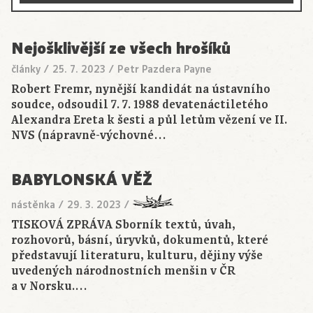
Nejošklivější ze všech hrošíků
články
/
25. 7. 2023
/
Petr Pazdera Payne
Robert Fremr, nynější kandidát na ústavního
soudce, odsoudil 7. 7. 1988 devatenáctiletého
Alexandra Ereta k šesti a půl letům vězení ve II.
NVS (nápravně-výchovné…
BABYLONSKÁ VĚŽ
nástěnka
/
29. 3. 2023
/
TISKOVÁ ZPRÁVA Sborník textů, úvah,
rozhovorů, básní, úryvků, dokumentů, které
představují literaturu, kulturu, dějiny výše
uvedených národnostních menšin v ČR
a v Norsku.…