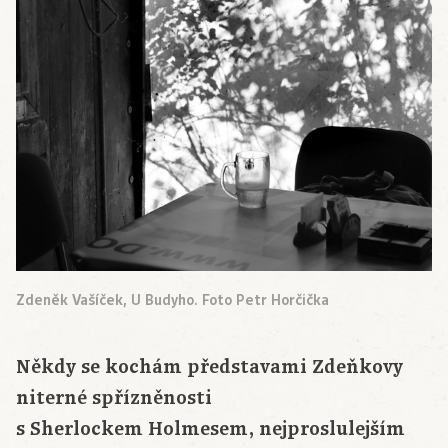
Zdeněk Vašíček, U Budyho. Foto Petr Horčička
Někdy se kochám představami Zdeňkovy
niterné spřízněnosti
s
Sherlockem
Holmesem
, nejproslulejším