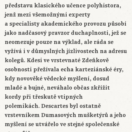
představu klasického učence polyhistora,
jenž mezi všemožnými experty
a
specialisty
akademického provozu působí
jako nadčasový pravzor duchaplnosti, jež se
neomezuje pouze na výklad, ale ráda se
vyžívá i v důmyslných jízlivostech na adresu
kolegů. Kdesi ve vrstevnaté Zdeňkově
osobnosti přežívala echa karteziánské éry,
kdy novověké vědecké myšlení, dosud
mladé a bujné, neváhalo občas zkřížit
kordy při třeskutě vtipných
polemikách.
Descartes
byl ostatně
vrstevníkem Dumasových
mušketýrů
a jeho
myšlení se utvářelo ve stejné společenské