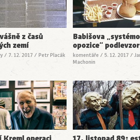
vášně z časů
Babišova „systém
ých zemí
opozice“ podlevzo
ry
/
7. 12. 2017
/
Petr Placák
komentáře
/
5. 12. 2017
/
Ja
Machonin
í Kreml operaci
17. listopad 89: es