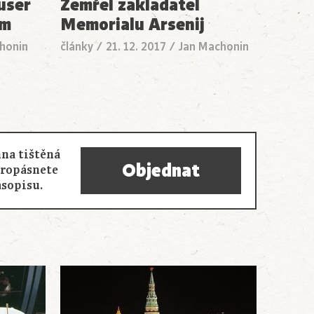
user
Zemřel zakladatel
ům
Memorialu Arsenij
honin
články
/
21. 12. 2017
/
Jan Machonin
na tištěná
Objednat
propásnete
asopisu.