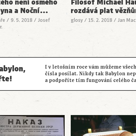
ého není osmého
Filosof Michael Ha
dyna a Noční
…
rozdává plat vězň
ře
/
9. 5. 2018
/
Josef
glosy
/
15. 2. 2018
/
Jan Mac
r.
abylon,
I v letošním roce vám můžeme všech
čísla posílat. Nikdy tak Babylon ne
řte!
a podpoříte tím fungování celého č