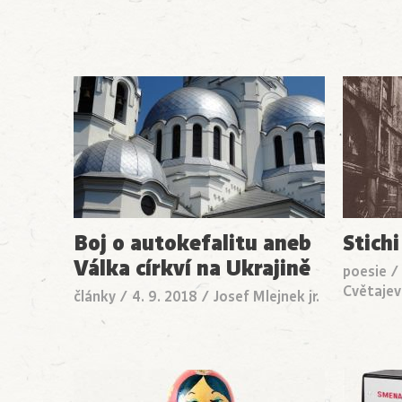
Boj o autokefalitu aneb
Stichi
Válka církví na Ukrajině
poesie
Cvětaje
články
/
4. 9. 2018
/
Josef Mlejnek jr.