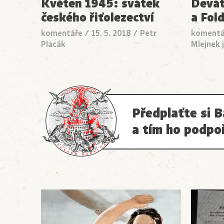
Květen 1945: svátek
Devát
českého řiťolezectví
a Fol
komentáře
/
15. 5. 2018
/
Petr
komentá
Placák
Mlejnek j
Předplaťte si B
a tím ho podpo