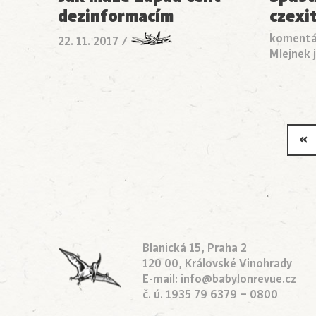
dezinformacím
czexi
komentá
22. 11. 2017
/
Mlejnek j
«
Blanická 15, Praha 2
120 00, Královské Vinohrady
E-mail:
info@babylonrevue.cz
č. ú. 1935 79 6379 – 0800