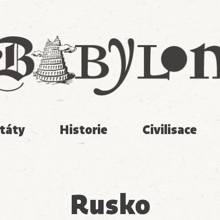
Babylon
táty
Historie
Civilisace
Rusko