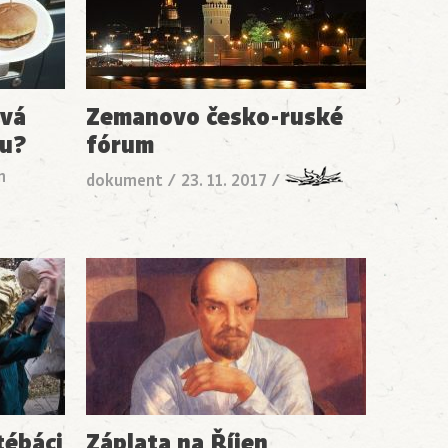
ová
Zemanovo česko-ruské
ru?
fórum
n
dokument
/
23. 11. 2017
/
tébáci
Záplata na Říjen