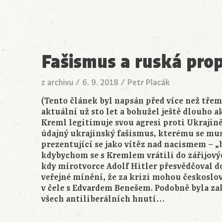
Fašismus a ruská pr
z archivu
/
6. 9. 2018
/
Petr Placák
(Tento článek byl napsán před více než třemi
aktuální už sto let a bohužel ještě dlouho a
Kreml legitimuje svou agresi proti Ukraji
údajný ukrajinský fašismus, kterému se mu
prezentující se jako vítěz nad nacismem – „
kdybychom se s Kremlem vrátili do zářijový
kdy mírotvorce Adolf Hitler přesvědčoval d
veřejné mínění, že za krizi mohou českoslov
v čele s Edvardem Benešem. Podobně byla z
všech antiliberálních hnutí…