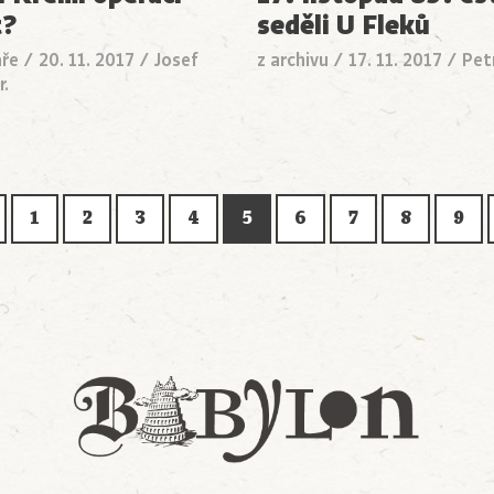
t?
seděli U Fleků
ře
/
20. 11. 2017
/
Josef
z archivu
/
17. 11. 2017
/
Pet
r.
1
2
3
4
5
6
7
8
9