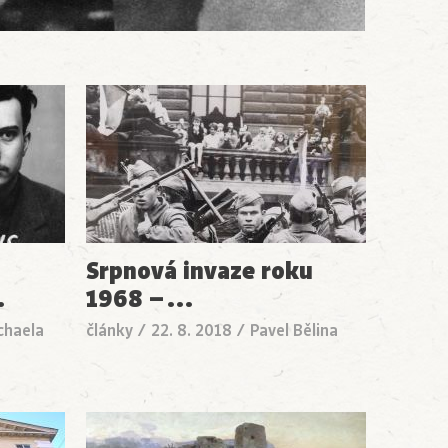
Srpnová invaze roku
…
1968 –
…
chaela
články
/
22. 8. 2018
/
Pavel Bělina