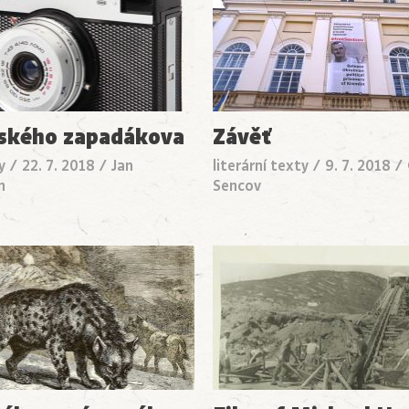
ského zapadákova
Závěť
y
/
22. 7. 2018
/
Jan
literární texty
/
9. 7. 2018
/
n
Sencov