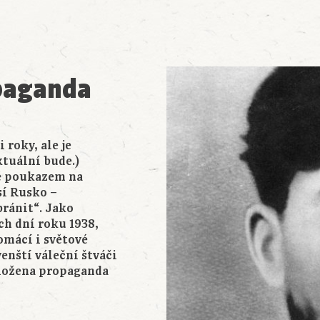
opaganda
 roky, ale je
ktuální bude.)
ně poukazem na
sí Rusko –
bránit“. Jako
ch dní roku 1938,
omácí i světové
enští váleční štváči
aložena propaganda