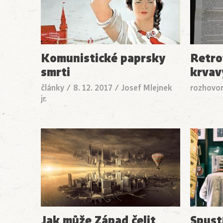
Komunistické paprsky
Retro
smrti
krvav
články
/
8. 12. 2017
/
Josef Mlejnek
rozhovo
jr.
Jak může Západ čelit
Spust