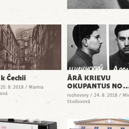
 k Čechii
ĀRĀ KRIEVU
OKUPANTUS NO
/
25. 8. 2018
/
Marina
vová
rozhovory
/
24. 8. 2018
/
Mi
Stoilovová