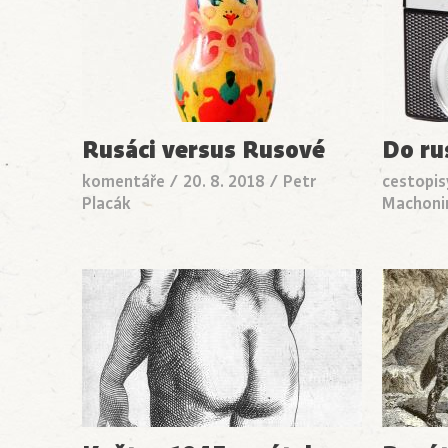
Rusáci versus Rusové
Do ru
komentáře
/
20. 8. 2018
/
Petr
cestopis
Placák
Machoni