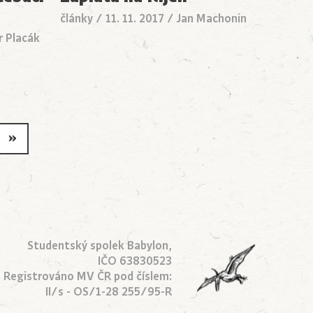
články
/
11. 11. 2017
/
Jan Machonin
r Placák
»
Studentský spolek Babylon,
IČO 63830523
Registrováno MV ČR pod číslem:
II/s - OS/1-28 255/95-R