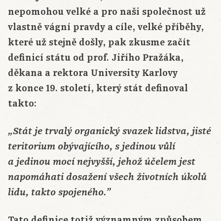
nepomohou velké a pro naši společnost už
vlastně vágní pravdy a cíle, velké příběhy,
které už stejně došly, pak zkusme začít
definicí státu od prof. Jiřího Pražáka,
děkana a rektora University Karlovy
z konce 19. století, který stát definoval
takto:
„Stát je trvalý organický svazek lidstva, jisté
teritorium obývajícího, s jedinou vůlí
a jedinou mocí nejvyšší, jehož účelem jest
napomáhati dosažení všech životních úkolů
lidu, takto spojeného.”
Tato definice totiž významným způsobem