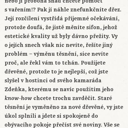
nebo jí proboha snad chcete pomoct
s vařením!? Pak jí náhle znefunkčníte dřez.
Její rozčílení vystřídá příjemné očekávání,
protože doufá, že jistě měníte sifon, jehož
estetické kvality už byly dávno přežity. Vy
o jejích snech však nic nevíte, řešíte jiný
problém – výměnu těsnění, sice nevíte
proč, ale řekl vám to tchán. Použijete
dřevěné, protože to je nejlepší, což jste
slyšel v hostinci od svého kamaráda
Zdeňka, kterému se navíc použitím jeho
chcete trochu zavděčit. Staré
know-how
těsnění je vyměněno za nové dřevěné, vy jste
úkol splnili a jdete si spokojeně do
obývacího pokoje přečíst své noviny. Vše se