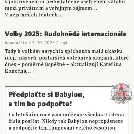
v pokřiveném či nedostatečně ošetřeném vztahu
mezi privátním a veřejným zájmem…
V nejstarších textech…
Volby 2025: Rudohnědá internacionála
komentáře
/
3. 10. 2025
/
-ppl-
Tady k volbám narychlo spíchnutá malá ukázka
idejí, názorů, postarších volebních sloganů, které
dnes – poměrně úspěšně – aktualizují Kateřina
Konečná,…
Předplaťte si Babylon,
a tím ho podpořte!
I v letošním roce vám můžeme všechna tištěná
čísla posílat. Nikdy tak Babylon nepropásnete
a podpoříte tím fungování celého časopisu.