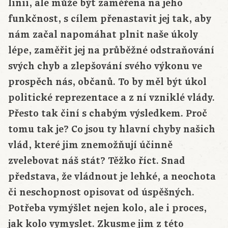
linii, ale může být zaměřena na jeho
funkčnost, s cílem přenastavit jej tak, aby
nám začal napomáhat plnit naše úkoly
lépe, zaměřit jej na průběžné odstraňování
svých chyb a zlepšování svého výkonu ve
prospěch nás, občanů. To by měl být úkol
politické reprezentace a z ní vzniklé vlády.
Přesto tak činí s chabým výsledkem. Proč
tomu tak je? Co jsou ty hlavní chyby našich
vlád, které jim znemožňují účinně
zvelebovat náš stát? Těžko říct. Snad
představa, že vládnout je lehké, a neochota
či neschopnost opisovat od úspěšných.
Potřeba vymýšlet nejen kolo, ale i proces,
jak kolo vymyslet. Zkusme jim z této