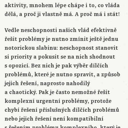
aktivity, mnohem lépe chápe i to, co vláda
dělá, a proč ji vlastně má. A proč má i stát!
Vedle neschopnosti našich vlád efektivně
řešit problémy je nutno zmínit ještě jednu
notorickou slabinu: neschopnost stanovit
si priority a pokusit se na nich shodnout
s opozicí. Bez nich je pak výběr dílčích
problémů, které je nutno spravit, a způsob
jejich řešení, naprosto nahodilý
a chaotický. Pak je často nemožné řešit
komplexní urgentní problémy, protože
chybí řešení příslušných dílčích problémů
nebo jejich řešení není kompatibilní
s řešením problému komplexního, který je