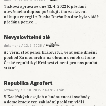
Tisková zpráva ze dne 12. 4. 2022 K předání
otevřeného dopisu požadujícího zastavení
nákupu energií z Ruska Dnešního dne byla vládě
předána petice…
Nevyslovitelné zlé
dokument
/
12. 1. 2026
/
Ač věrní stoupenci království, věnujeme dnešní
pochod Za monarchii na obranu demokratické
České republiky! Království není pro nás pouhá
státní…
Republika Agrofert
rozhovory
/
3. 10. 2025
/
Petr Placák
V Kacířských esejích o budoucnosti svobody
a demokracie ten základní problém vidíš