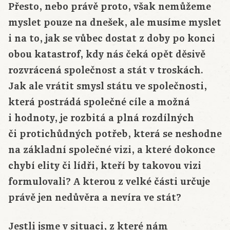
Přesto, nebo právě proto, však nemůžeme
myslet pouze na dnešek, ale musíme myslet
i na to, jak se vůbec dostat z doby po konci
obou katastrof, kdy nás čeká opět děsivě
rozvrácená společnost a stát v troskách.
Jak ale vrátit smysl státu ve společnosti,
která postrádá společné cíle a možná
i hodnoty, je rozbitá a plná rozdílných
či protichůdných potřeb, která se neshodne
na základní společné vizi, a které dokonce
chybí elity či lídři, kteří by takovou vizi
formulovali? A kterou z velké části určuje
právě jen nedůvěra a nevíra ve stát?
Jestli jsme v situaci, z které nám