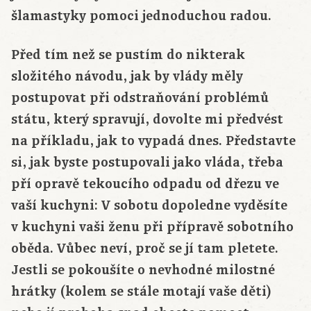
šlamastyky pomoci jednoduchou radou.
Před tím než se pustím do nikterak
složitého návodu, jak by vlády měly
postupovat při odstraňování problémů
státu, který spravují, dovolte mi předvést
na příkladu, jak to vypadá dnes. Představte
si, jak byste postupovali jako vláda, třeba
pří opravě tekoucího odpadu od dřezu ve
vaší kuchyni: V sobotu dopoledne vyděsíte
v kuchyni vaši ženu při přípravě sobotního
oběda. Vůbec neví, proč se jí tam pletete.
Jestli se pokoušíte o nevhodné milostné
hrátky (kolem se stále motají vaše děti)