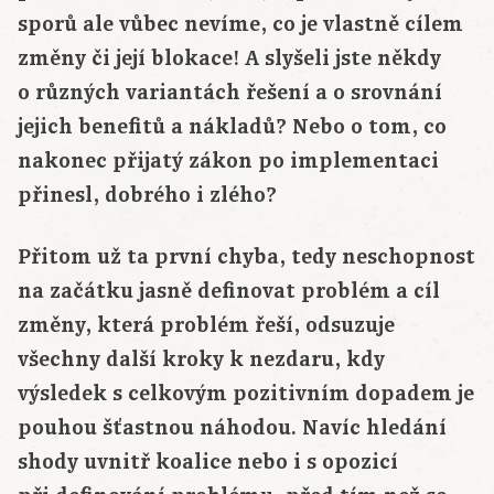
sporů ale vůbec nevíme, co je vlastně cílem
změny či její blokace! A slyšeli jste někdy
o různých variantách řešení a o srovnání
jejich benefitů a nákladů? Nebo o tom, co
nakonec přijatý zákon po implementaci
přinesl, dobrého i zlého?
Přitom už ta první chyba, tedy neschopnost
na začátku jasně definovat problém a cíl
změny, která problém řeší, odsuzuje
všechny další kroky k nezdaru, kdy
výsledek s celkovým pozitivním dopadem je
pouhou šťastnou náhodou. Navíc hledání
shody uvnitř koalice nebo i s opozicí