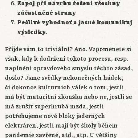
Zapoj při návrhu řešení všechny
zúčastněné strany
Pečlivě vyhodnoť a jasně komunikuj
výsledky.
Přijde vám to triviální? Ano. Vzpomenete si
však, kdy k dodržení tohoto procesu, resp.
naplnění opravdového smyslu těchto zásad,
došlo? Jsme svědky nekonečných hádek,
či dokonce kulturních válek o tom, jestli
má být maturitní zkouška nebo ne, jestli se
má zrušit superhrubá mzda, jestli
potřebujeme nové bloky jaderných
elektráren, jestli mají být školy během
pandemie zavřené, atd., atp. U většiny