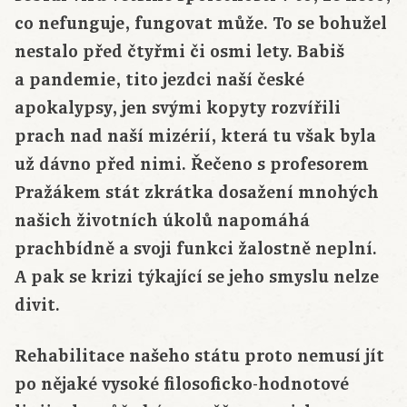
co nefunguje, fungovat může. To se bohužel
nestalo před čtyřmi či osmi lety. Babiš
a pandemie, tito jezdci naší české
apokalypsy, jen svými kopyty rozvířili
prach nad naší mizérií, která tu však byla
už dávno před nimi. Řečeno s profesorem
Pražákem stát zkrátka dosažení mnohých
našich životních úkolů napomáhá
prachbídně a svoji funkci žalostně neplní.
A pak se krizi týkající se jeho smyslu nelze
divit.
Rehabilitace našeho státu proto nemusí jít
po nějaké vysoké filosoficko-hodnotové