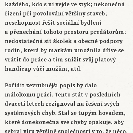
každého, kdo s ní vejde ve styk; nekonečná
řízení při povolování většiny staveb;
neschopnost řešit sociální bydlení
a přenechání tohoto prostoru predátorům;
nedostatečná síť školek a obecně podpory
rodin, která by matkám umožnila dříve se
vrátit do práce a tím snížit svůj platový
handicap vůči mužům, atd.
Pořídit zevrubnější popis by dalo
málokomu práci. Tento stát v posledních
dvaceti letech rezignoval na řešení svých
systémových chyb. Stal se tupým hovadem,
které donekonečna své chyby opakuje, aby
sebral víru většině společnosti v to, že něco,