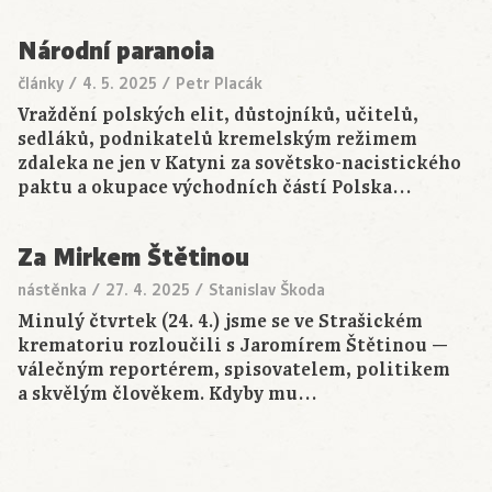
Národní paranoia
články
/
4. 5. 2025
/
Petr Placák
Vraždění polských elit, důstojníků, učitelů,
sedláků, podnikatelů kremelským režimem
zdaleka ne jen v Katyni za sovětsko-nacistického
paktu a okupace východních částí Polska…
Za Mirkem Štětinou
nástěnka
/
27. 4. 2025
/
Stanislav Škoda
Minulý čtvrtek (24. 4.) jsme se ve Strašickém
krematoriu rozloučili s Jaromírem Štětinou —
válečným reportérem, spisovatelem, politikem
a skvělým člověkem. Kdyby mu…