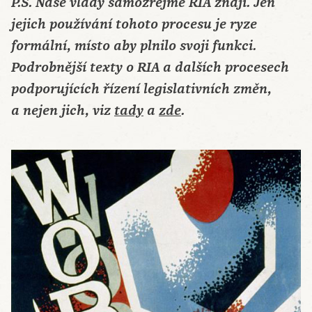
P.S. Naše vlády samozřejmě RIA znají. Jen
jejich používání tohoto procesu je ryze
formální, místo aby plnilo svoji funkci.
Podrobnější texty o RIA a dalších procesech
podporujících řízení legislativních změn,
a nejen jich, viz
tady
a
zde
.