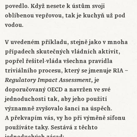
povedlo. Když nesete k ústům svoji
oblíbenou vepřovou, tak je kuchyň už pod
vodou.
V uvedeném příkladu, stejně jako v mnoha
případech skutečných vládních aktivit,
popřel řešitel-vláda všechna pravidla
triviálního procesu, který se jmenuje RIA –
je
Regulatory Impact Assessment,
doporučovaný OECD a navržen ve své
jednoduchosti tak, aby jeho použití
významně zvyšovalo šanci na úspěch.
A překvapím vás, vy ho při výměně sifonu
používáte taky. Sestává z těchto
jednoduchých zásad: