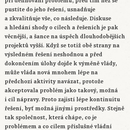
při definování problému, před tím než se
pustíte do jeho řešení, usnadňuje
a zkvalitňuje vše, co následuje. Diskuse
a hledání shody o cílech a řešeních je pak
věcnější, a šance na úspěch dlouhodobějších
projektů vyšší. Když se totiž obě strany na
výsledném řešení neshodnou a před
dokončením úlohy dojde k výměně vlády,
může vláda nová mnohem lépe na
předchozí aktivity navázat, protože
akceptovala problém jako takový, možná
i cíl nápravy. Proto zajistí lépe kontinuitu
řešení, byť možná jinými prostředky. Stejně
tak společnost, která chápe, co je
problémem a co cílem příslušné vládní