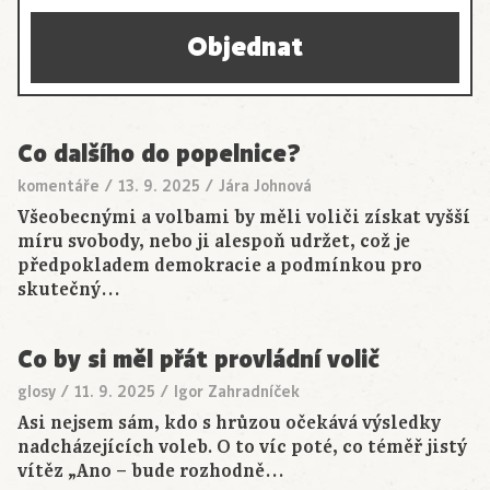
Objednat
Co dalšího do popelnice?
komentáře
/
13. 9. 2025
/
Jára Johnová
Všeobecnými a volbami by měli voliči získat vyšší
míru svobody, nebo ji alespoň udržet, což je
předpokladem demokracie a podmínkou pro
skutečný…
Co by si měl přát provládní volič
glosy
/
11. 9. 2025
/
Igor Zahradníček
Asi nejsem sám, kdo s hrůzou očekává výsledky
nadcházejících voleb. O to víc poté, co téměř jistý
vítěz „Ano – bude rozhodně…