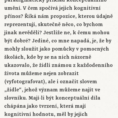
umění. V čem spočívá jejich kognitivní
přínos? Říká nám propozice, kterou údajně
reprezentují, skutečně něco, co bychom
jinak nevěděli? Jestliže ne, k čemu mohou
být dobré? Jediné, co mne napadá, je, že by
mohly sloužit jako pomůcky v pomocných
školách, kde by se na nich názorně
ukazovalo, že židli známou z každodenního
života můžeme nejen zobrazit
(vyfotografovat), ale i označit slovem
„židle“, jehož význam můžeme najít ve
slovníku. Mají-li být konceptuální díla
chápána jako tvrzení, která mají
kognitivní hodnotu, měl by jejich