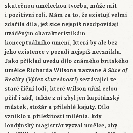
skutečnou uměleckou tvorbu, může mít
i pozitivní roli. Mám za to, že existují velmi
zdařilá díla, jež sice nejspíš neodpovídají
uváděným charakteristikám
konceptuálního umění, která by ale bez
jeho existence v pozadí nejspíš nevznikla.
Jako příklad uvedu dílo známého britského
umělce Richarda Wilsona nazvané
A Slice of
(
) sestávající ze
Reality
Výřez skutečnosti
staré říční lodi, které Wilson uřízl celou
příď i záď, takže z ní zbyl jen kapitánský
můstek, stožár a přilehlé kajuty. Dílo
vzniklo u příležitosti milénia, kdy
londýnský magistrát vyzval umělce, aby