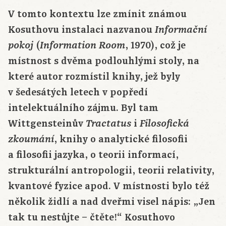
V tomto kontextu lze zmínit známou
Kosuthovu instalaci nazvanou
Informační
(
, 1970), což je
pokoj
Information Room
místnost s dvěma podlouhlými stoly, na
které autor rozmístil knihy, jež byly
v šedesátých letech v popředí
intelektuálního zájmu. Byl tam
Wittgensteinův
i
Tractatus
Filosofická
, knihy o analytické filosofii
zkoumání
a filosofii jazyka, o teorii informací,
strukturální antropologii, teorii relativity,
kvantové fyzice apod. V místnosti bylo též
několik židlí a nad dveřmi visel nápis: „Jen
tak tu nestůjte – čtěte!“ Kosuthovo