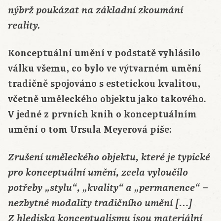
nýbrž poukázat na základní zkoumání
reality.
Konceptuální umění v podstatě vyhlásilo
válku všemu, co bylo ve výtvarném umění
tradičně spojováno s estetickou kvalitou,
včetně uměleckého objektu jako takového.
V jedné z prvních knih o konceptuálním
umění o tom Ursula Meyerová píše:
Zrušení uměleckého objektu, které je typické
pro konceptuální umění, zcela vyloučilo
potřeby „stylu“, „kvality“ a „permanence“ –
nezbytné modality tradičního umění […]
Z hlediska konceptualismu jsou materiální