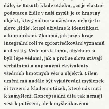
dále, že Kosuth klade otázku, „co je vlastně
podstatou židle v naší mysli: je to hmotný
objekt, který vidíme a užíváme, nebo je to
slovo ,židle‘, které užíváme k identifikaci
a komunikaci. Zkoumá, jak jazyk hraje
integrální roli ve zprostředkování významů
a identity. Vede nás k tomu, abychom si
byli lépe vědomi, jak a proč se slova stávají
verbálními a napsanými ekvivalenty
všedních hmotných věcí a objektů. Cílem
umění má nadále být vyjadřování myšlenek
či tvrzení a kladení otázek, které nás nutí
k zamyšlení. Konceptuální díla tak nemají
vést k potěšení, ale k myšlenkovému