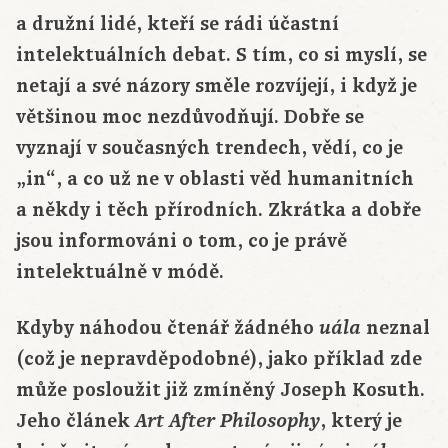
a družní lidé, kteří se rádi účastní
intelektuálních debat. S tím, co si myslí, se
netají a své názory směle rozvíjejí, i když je
většinou moc nezdůvodňují. Dobře se
vyznají v současných trendech, vědí, co je
„in“, a co už ne v oblasti věd humanitních
a někdy i těch přírodních. Zkrátka a dobře
jsou informováni o tom, co je právě
intelektuálně v módě.
Kdyby náhodou čtenář žádného
neznal
uála
(což je nepravděpodobné), jako příklad zde
může posloužit již zmíněný Joseph Kosuth.
Jeho článek
, který je
Art After Philosophy