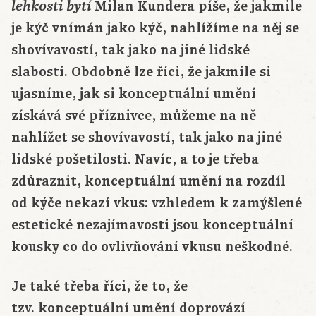
Milan Kundera píše, že jakmile
lehkosti bytí
je kýč vnímán jako kýč, nahlížíme na něj se
shovívavostí, tak jako na jiné lidské
slabosti. Obdobně lze říci, že jakmile si
ujasníme, jak si konceptuální umění
získává své příznivce, můžeme na ně
nahlížet se shovívavostí, tak jako na jiné
lidské pošetilosti. Navíc, a to je třeba
zdůraznit, konceptuální umění na rozdíl
od kýče nekazí vkus: vzhledem k zamýšlené
estetické nezajímavosti jsou konceptuální
kousky co do ovlivňování vkusu neškodné.
Je také třeba říci, že to, že
tzv. konceptuální umění doprovází