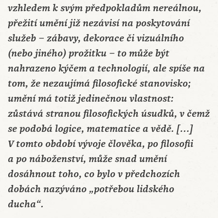
vzhledem k svým předpokladům nereálnou,
přežití umění již nezávisí na poskytování
služeb – zábavy, dekorace či vizuálního
(nebo jiného) prožitku – to může být
nahrazeno kýčem a technologií, ale spíše na
tom, že nezaujímá filosofické stanovisko;
umění má totiž jedinečnou vlastnost:
zůstává stranou filosofických úsudků, v čemž
se podobá logice, matematice a vědě. […]
V tomto období vývoje člověka, po filosofii
a po náboženství, může snad umění
dosáhnout toho, co bylo v předchozích
dobách nazýváno „potřebou lidského
ducha“.