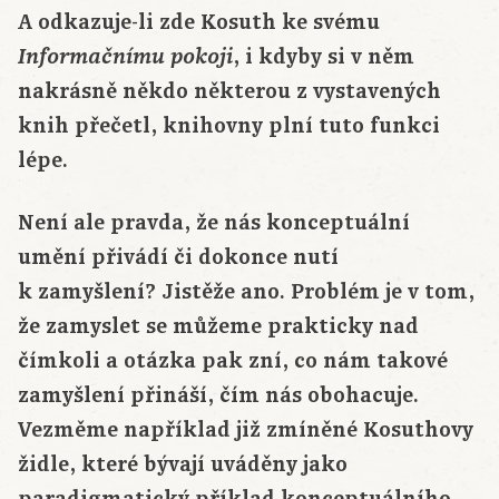
A odkazuje-li zde Kosuth ke svému
, i kdyby si v něm
Informačnímu pokoji
nakrásně někdo některou z vystavených
knih přečetl, knihovny plní tuto funkci
lépe.
Není ale pravda, že nás konceptuální
umění přivádí či dokonce nutí
k zamyšlení? Jistěže ano. Problém je v tom,
že zamyslet se můžeme prakticky nad
čímkoli a otázka pak zní, co nám takové
zamyšlení přináší, čím nás obohacuje.
Vezměme například již zmíněné Kosuthovy
židle, které bývají uváděny jako
paradigmatický příklad konceptuálního