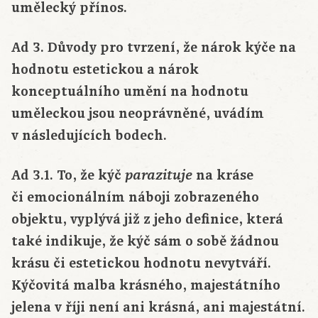
umělecký přínos.
Ad 3. Důvody pro tvrzení, že nárok kýče na
hodnotu estetickou a nárok
konceptuálního umění na hodnotu
uměleckou jsou neoprávněné, uvádím
v následujících bodech.
Ad 3.1. To, že kýč
na kráse
parazituje
či emocionálním náboji zobrazeného
objektu, vyplývá již z jeho definice, která
také indikuje, že kýč sám o sobě žádnou
krásu či estetickou hodnotu nevytváří.
Kýčovitá malba krásného, majestátního
jelena v říji není ani krásná, ani majestátní.