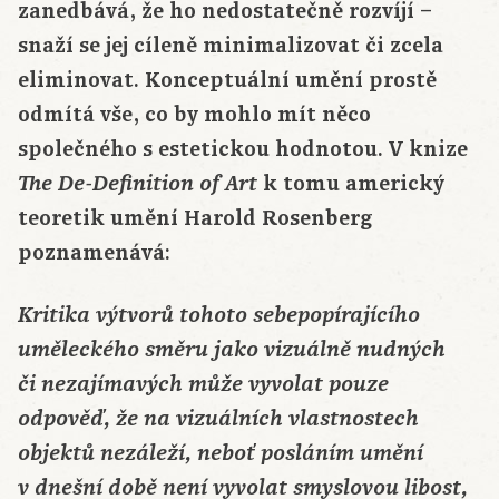
zanedbává, že ho nedostatečně rozvíjí –
snaží se jej cíleně minimalizovat či zcela
eliminovat. Konceptuální umění prostě
odmítá vše, co by mohlo mít něco
společného s estetickou hodnotou. V knize
k tomu americký
The De-Definition of Art
teoretik umění Harold Rosenberg
poznamenává:
Kritika výtvorů tohoto sebepopírajícího
uměleckého směru jako vizuálně nudných
či nezajímavých může vyvolat pouze
odpověď, že na vizuálních vlastnostech
objektů nezáleží, neboť posláním umění
v dnešní době není vyvolat smyslovou libost,