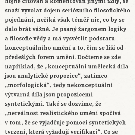
hojně citován a komentován jinými
, se
uály
snaží vyvolat dojem seriózního filosofického
pojednání, neříká však téměř nic, co by se
dalo brát vážně. Je psaný žargonem logiky
a filosofie vědy a má vysvětlit podstatu
konceptuálního umění a to, čím se liší od
předešlých forem umění. Dočteme se zde
například, že „konceptuální umělecká díla
jsou analytické propozice“, zatímco
„morfologická“, tedy nekonceptuální
výtvarná díla jsou propozicemi
syntetickými. Také se dozvíme, že
„nereálnost realistického umění spočívá
v tom, že se vyjadřuje pomocí syntetických
tvrzení, která vyžadují verifikaci“. Co se