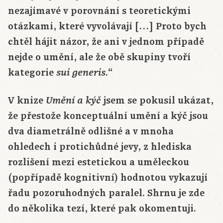
nezajímavé v porovnání s teoretickými
otázkami, které vyvolávají […] Proto bych
chtěl hájit názor, že ani v jednom případě
nejde o umění, ale že obě skupiny tvoří
kategorie
.“
sui generis
V knize
jsem se pokusil ukázat,
Umění a kýč
že přestože konceptuální umění a kýč jsou
dva diametrálně odlišné a v mnoha
ohledech i protichůdné jevy, z hlediska
rozlišení mezi estetickou a uměleckou
(popřípadě kognitivní) hodnotou vykazují
řadu pozoruhodných paralel. Shrnu je zde
do několika tezí, které pak okomentuji.