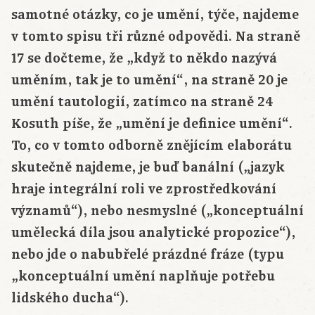
samotné otázky, co je umění, týče, najdeme
v tomto spisu tři různé odpovědi. Na straně
17 se dočteme, že „když to někdo nazývá
uměním, tak je to umění“, na straně 20 je
umění tautologií, zatímco na straně 24
Kosuth píše, že „umění je definice umění“.
To, co v tomto odborně znějícím elaborátu
skutečně najdeme, je buď banální („jazyk
hraje integrální roli ve zprostředkování
významů“), nebo nesmyslné („konceptuální
umělecká díla jsou analytické propozice“),
nebo jde o nabubřelé prázdné fráze (typu
„konceptuální umění naplňuje potřebu
lidského ducha“).