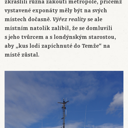
zkrášlili různá zákoutí metropole, přičemž
vystavené exponáty měly být na svých
místech dočasně.
se ale
Výřez reality
místním natolik zalíbil, že se domluvili
s jeho tvůrcem a s londýnským starostou,
aby „kus lodi zapíchnuté do Temže“ na
místě zůstal.