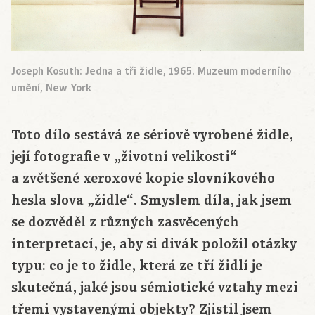
Joseph Kosuth: Jedna a tři židle, 1965. Muzeum moderního
umění, New York
Toto dílo sestává ze sériově vyrobené židle,
její fotografie v „životní velikosti“
a zvětšené xeroxové kopie slovníkového
hesla slova „židle“. Smyslem díla, jak jsem
se dozvěděl z různých zasvěcených
interpretací, je, aby si divák položil otázky
typu: co je to židle, která ze tří židlí je
skutečná, jaké jsou sémiotické vztahy mezi
třemi vystavenými objekty? Zjistil jsem