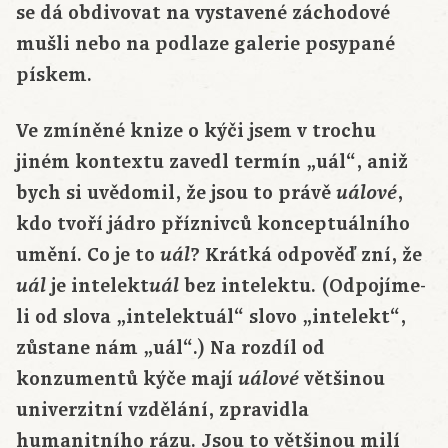
se dá obdivovat na vystavené záchodové
mušli nebo na podlaze galerie posypané
pískem.
Ve zmíněné knize o kýči jsem v trochu
jiném kontextu zavedl termín „uál“, aniž
bych si uvědomil, že jsou to právě
,
uálové
kdo tvoří jádro příznivců konceptuálního
umění. Co je to
? Krátká odpověď zní, že
uál
je intelekt
bez intelektu. (Odpojíme-
uál
uál
li od slova „intelektuál“ slovo „intelekt“,
zůstane nám „uál“.) Na rozdíl od
konzumentů kýče mají
většinou
uálové
univerzitní vzdělání, zpravidla
humanitního rázu. Jsou to většinou milí