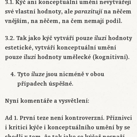
3.1. Kýč ani konceptuální umění nevytvářejí
své vlastní hodnoty, ale
na něčem
parazitují
vnějším, na něčem, na čem nemají podíl.
3.2. Tak jako kýč vytváří pouze
hodnoty
iluzi
estetické, vytváří konceptuální umění
pouze
hodnoty umělecké (kognitivní).
iluzi
Tyto
jsou nicméně v obou
iluze
případech úspěšné.
Nyní komentáře a vysvětlení:
Ad 1. První teze není kontroverzní. Příznivci
i kritici kýče i konceptuálního umění by se
shodli v tom, že tak jako se kýčař nesnaží