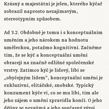
Krásný a majestátní je jelen, kterého kýčař
zobrazil naprosto nezajímavým,
stereotypním způsobem.
Ad 3.2. Obdobně je tomu i s konceptuálním
uměním a jeho nárokem na hodnotu
uměleckou, potažmo kognitivní. Začněme
tím, že se kýč a konceptuální umění
obracejí na značně odlišné společenské
vrstvy. Zatímco kýč je lidový, líbí se
„obyčejným lidem“, konceptuální umění je
exkluzivní, elitářské, snobské. Typický
konzument kýče ví, co se mu líbí, tím ale
jeho zájem o umění zpravidla končí. O jeho
dějiny se nezajímá a jeho současný vývoj