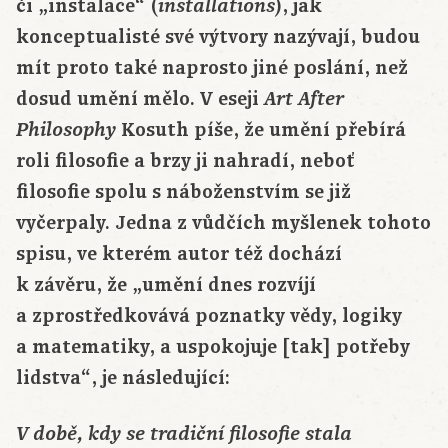
či „instalace“ (
), jak
installations
konceptualisté své výtvory nazývají, budou
mít proto také naprosto jiné poslání, než
dosud umění mělo. V eseji
Art After
Kosuth píše, že umění přebírá
Philosophy
roli filosofie a brzy ji nahradí, neboť
filosofie spolu s náboženstvím se již
vyčerpaly. Jedna z vůdčích myšlenek tohoto
spisu, ve kterém autor též dochází
k závěru, že „umění dnes rozvíjí
a zprostředkovává poznatky vědy, logiky
a matematiky, a uspokojuje [tak] potřeby
lidstva“, je následující:
V době, kdy se tradiční filosofie stala