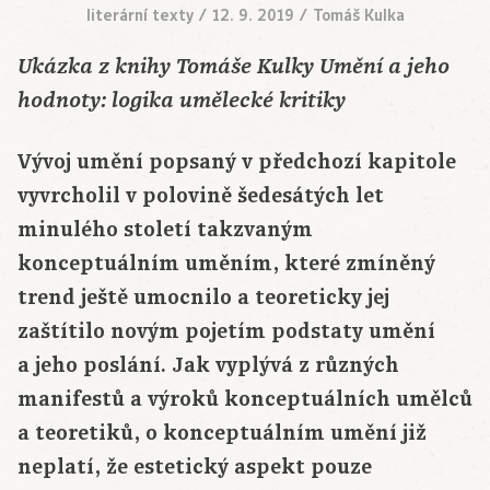
literární texty
/
12. 9. 2019
/
Tomáš Kulka
Ukázka z knihy Tomáše Kulky Umění a jeho
hodnoty: logika umělecké kritiky
Vývoj umění popsaný v předchozí kapitole
vyvrcholil v polovině šedesátých let
minulého století takzvaným
konceptuálním uměním, které zmíněný
trend ještě umocnilo a teoreticky jej
zaštítilo novým pojetím podstaty umění
a jeho poslání. Jak vyplývá z různých
manifestů a výroků konceptuálních umělců
a teoretiků, o konceptuálním umění již
neplatí, že estetický aspekt pouze