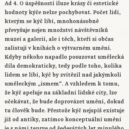
Ad 4. O úspěšnosti iluze krásy či estetické
hodnoty kýče nelze pochybovat. Počet lidí,
kterým se kýč líbí, mnohonásobně
převyšuje nejen množství návštěvníků
muzeí a galerií, ale i těch, kteří si občas
zalistují v knihách o výtvarném umění.
Kdyby někoho napadlo posuzovat umělecká
díla demokraticky, tedy podle toho, kolika
lidem se líbí, kýč by zvítězil nad jakýmkoli
uměleckým „ismem“. A vzhledem k tomu,
že kýč apeluje na základní lidské city, lze
očekávat, že bude doprovázet umění, dokud
tu člověk bude. Přestože kýč nejspíš existuje
již od antiky, zatímco konceptuální umění
je s námi teprve od šedesátých let minulého