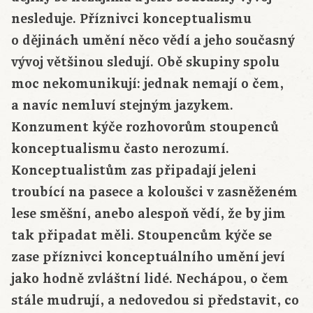
nesleduje. Příznivci konceptualismu
o dějinách umění něco vědí a jeho současný
vývoj většinou sledují. Obě skupiny spolu
moc nekomunikují: jednak nemají o čem,
a navíc nemluví stejným jazykem.
Konzument kýče rozhovorům stoupenců
konceptualismu často nerozumí.
Konceptualistům zas připadají jeleni
troubící na pasece a koloušci v zasněženém
lese směšní, anebo alespoň vědí, že by jim
tak připadat měli. Stoupencům kýče se
zase příznivci konceptuálního umění jeví
jako hodně zvláštní lidé. Nechápou, o čem
stále mudrují, a nedovedou si představit, co