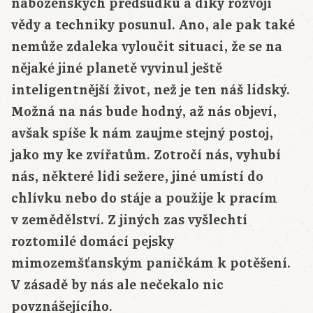
náboženských předsudků a díky rozvoji
vědy a techniky posunul. Ano, ale pak také
nemůže zdaleka vyloučit situaci, že se na
nějaké jiné planetě vyvinul ještě
inteligentnější život, než je ten náš lidský.
Možná na nás bude hodný, až nás objeví,
avšak spíše k nám zaujme stejný postoj,
jako my ke zvířatům. Zotročí nás, vyhubí
nás, některé lidi sežere, jiné umístí do
chlívku nebo do stáje a použije k pracím
v zemědělství. Z jiných zas vyšlechtí
roztomilé domácí pejsky
mimozemšťanským paničkám k potěšení.
V zásadě by nás ale nečekalo nic
povznášejícího.