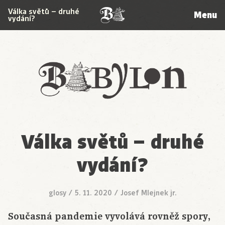
Válka světů – druhé
Menu
vydání?
Babylon
Válka světů – druhé
vydání?
glosy
/
5. 11. 2020
/
Josef Mlejnek jr.
Současná pandemie vyvolává rovněž spory,