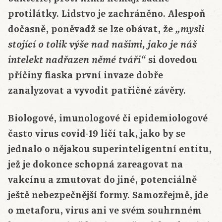
protilátky. Lidstvo je zachráněno. Alespoň
dočasně, poněvadž se lze obávat, že
„mysli
stojící o tolik výše nad našimi, jako je náš
si dovedou
intelekt nadřazen němé tváři“
příčiny fiaska první invaze dobře
zanalyzovat a vyvodit patřičné závěry.
Biologové, imunologové či epidemiologové
často virus covid-19 líčí tak, jako by se
jednalo o nějakou superinteligentní entitu,
jež je dokonce schopná zareagovat na
vakcínu a zmutovat do jiné, potenciálně
ještě nebezpečnější formy. Samozřejmě, jde
o metaforu, virus ani ve svém souhrnném