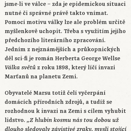
jsme-li ve válce – zda je epidemickou situaci
nutné či správné právě takto vnímat.
Pomocí motivu války lze ale problém určitě
myšlenkově uchopit. Třeba s využitím jejího
předchozího literárního zpracování.
Jedním z nejznámějších a průkopnických
děl sci-fi je román Herberta George Wellse
z roku 1898, který líčí invazi
Válka světů
Marťanů na planetu Zemi.
Obyvatelé Marsu totiž čelí vyčerpání
domácích přírodních zdrojů, a tudíž se
rozhodnou k invazi na Zemi s cílem vyhubit
lidstvo.
„Z hlubin kosmu nás tou dobou už
dlouho sledovaly závistivé zraky, mysli stojící