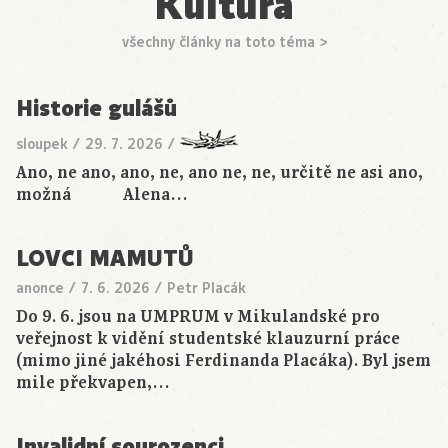
Kultura
všechny články na toto téma >
Historie gulášů
sloupek
/
29. 7. 2026
/
Ano, ne ano, ano, ne, ano ne, ne, určitě ne asi ano,
možná Alena…
LOVCI MAMUTŮ
anonce
/
7. 6. 2026
/
Petr Placák
Do 9. 6. jsou na UMPRUM v Mikulandské pro
veřejnost k vidění studentské klauzurní práce
(mimo jiné jakéhosi Ferdinanda Placáka). Byl jsem
mile překvapen,…
Invalidní sourozenci