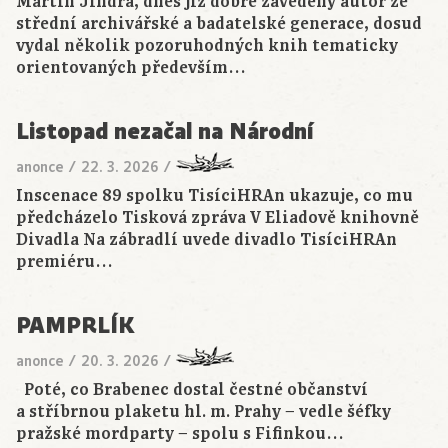
Martin Jindra, dnes již dobře zavedený autor ze
střední archivářské a badatelské generace, dosud
vydal několik pozoruhodných knih tematicky
orientovaných především…
Listopad nezačal na Národní
anonce
/
22. 3. 2026
/
Inscenace 89 spolku TisíciHRAn ukazuje, co mu
předcházelo Tisková zpráva V Eliadově knihovně
Divadla Na zábradlí uvede divadlo TisíciHRAn
premiéru…
PAMPRLÍK
anonce
/
20. 3. 2026
/
Poté, co Brabenec dostal čestné občanství
a stříbrnou plaketu hl. m. Prahy − vedle šéfky
pražské mordparty − spolu s Fifinkou…