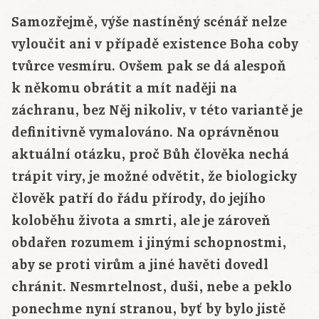
Samozřejmě, výše nastíněný scénář nelze
vyloučit ani v případě existence Boha coby
tvůrce vesmíru. Ovšem pak se dá alespoň
k někomu obrátit a mít naději na
záchranu, bez Něj nikoliv, v této variantě je
definitivně vymalováno. Na oprávněnou
aktuální otázku, proč Bůh člověka nechá
trápit viry, je možné odvětit, že biologicky
člověk patří do řádu přírody, do jejího
koloběhu života a smrti, ale je zároveň
obdařen rozumem i jinými schopnostmi,
aby se proti virům a jiné havěti dovedl
chránit. Nesmrtelnost, duši, nebe a peklo
ponechme nyní stranou, byť by bylo jistě