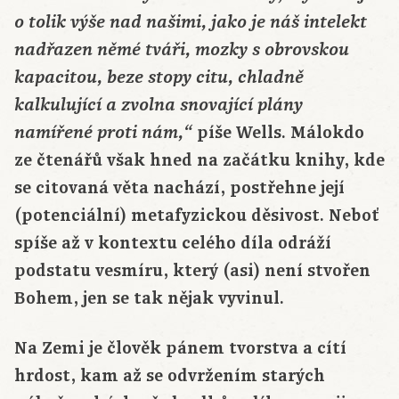
o tolik výše nad našimi, jako je náš intelekt
nadřazen němé tváři, mozky s obrovskou
kapacitou, beze stopy citu, chladně
kalkulující a zvolna snovající plány
píše Wells. Málokdo
namířené proti nám,“
ze čtenářů však hned na začátku knihy, kde
se citovaná věta nachází, postřehne její
(potenciální) metafyzickou děsivost. Neboť
spíše až v kontextu celého díla odráží
podstatu vesmíru, který (asi) není stvořen
Bohem, jen se tak nějak vyvinul.
Na Zemi je člověk pánem tvorstva a cítí
hrdost, kam až se odvržením starých