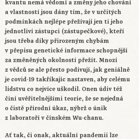
kvantu nemá vědomí a změny jeho chování
a vlastností jsou dány tím, že v určitých
podmínkách nejlépe přežívají jen ti jeho
jednotliví zástupci (zástupečkové), kteří
jsou třeba díky přirozeným chybám
v přepisu genetické informace schopnější
za změněných okolností přežít. Mnozí
z vědců se ale přesto podivují, jak geniálně
je covid-19 takříkajíc nastaven, aby celému
lidstvu co nejvíce uškodil. Onen údiv též
činí uvěřitelnějšími teorie, že se nejedná
o čistě přírodní úkaz, nýbrž o únik
z laboratoří v čínském Wu-chanu.
Ať tak, či onak, aktuální pandemii lze