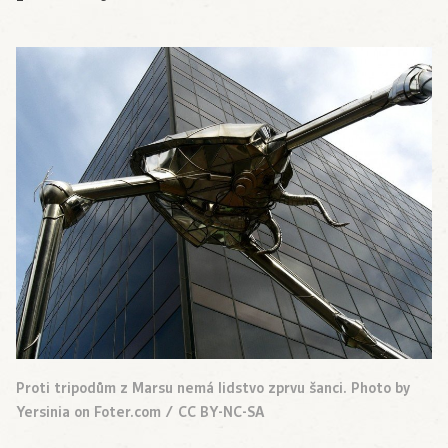
Proti tripodům z Marsu nemá lidstvo zprvu šanci. Photo by
Yersinia on Foter.com / CC BY-NC-SA