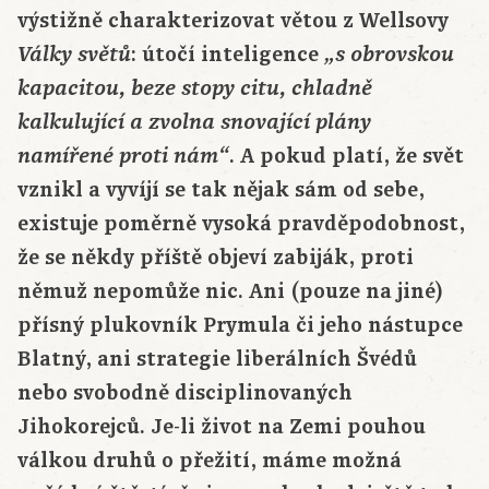
výstižně charakterizovat větou z Wellsovy
: útočí inteligence
Války světů
„s obrovskou
kapacitou, beze stopy citu, chladně
kalkulující a zvolna snovající plány
. A pokud platí, že svět
namířené proti nám“
vznikl a vyvíjí se tak nějak sám od sebe,
existuje poměrně vysoká pravděpodobnost,
že se někdy příště objeví zabiják, proti
němuž nepomůže nic. Ani (pouze na jiné)
přísný plukovník Prymula či jeho nástupce
Blatný, ani strategie liberálních Švédů
nebo svobodně disciplinovaných
Jihokorejců. Je-li život na Zemi pouhou
válkou druhů o přežití, máme možná