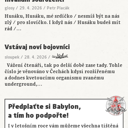
glosy
/
29. 4. 2026
/
Petr Placák
Husáku, Husáku, mé srdíčko / nesmíš být na nás
zlý / pro slovíčko. I když nás / Husáku budeš mít
rád /…
Vstávaj noví bojovníci
sloupek
/
28. 4. 2026
/
Vážení čtenáři, tak po delší době zase tady. Tohle
číslo je věnováno v Čechách kdysi rozšířenému
a dodnes kvetoucímu organismu zvanému
underground,…
Předplaťte si Babylon,
a tím ho podpořte!
I v letošním roce vám můžeme všechna tištěná