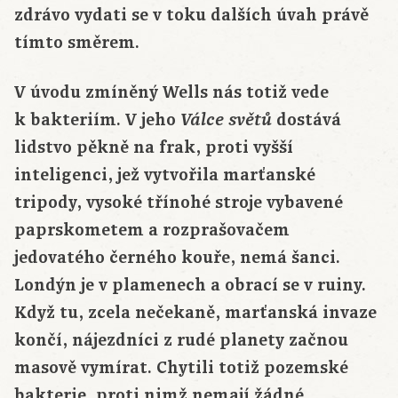
zdrávo vydati se v toku dalších úvah právě
tímto směrem.
V úvodu zmíněný Wells nás totiž vede
k bakteriím. V jeho
dostává
Válce světů
lidstvo pěkně na frak, proti vyšší
inteligenci, jež vytvořila marťanské
tripody, vysoké třínohé stroje vybavené
paprskometem a rozprašovačem
jedovatého černého kouře, nemá šanci.
Londýn je v plamenech a obrací se v ruiny.
Když tu, zcela nečekaně, marťanská invaze
končí, nájezdníci z rudé planety začnou
masově vymírat. Chytili totiž pozemské
bakterie, proti nimž nemají žádné