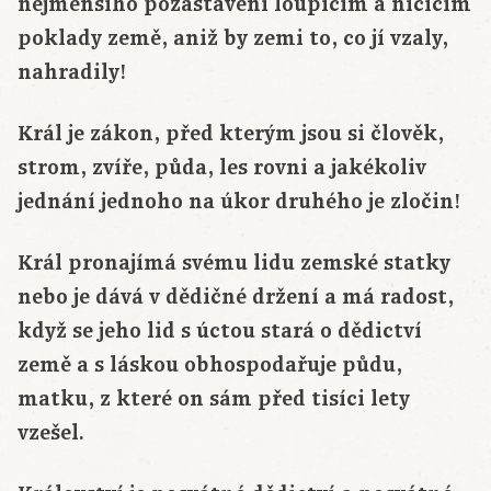
nejmenšího pozastavení loupícím a ničícím
poklady země, aniž by zemi to, co jí vzaly,
nahradily!
Král je zákon, před kterým jsou si člověk,
strom, zvíře, půda, les rovni a jakékoliv
jednání jednoho na úkor druhého je zločin!
Král pronajímá svému lidu zemské statky
nebo je dává v dědičné držení a má radost,
když se jeho lid s úctou stará o dědictví
země a s láskou obhospodařuje půdu,
matku, z které on sám před tisíci lety
vzešel.