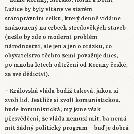
Lužice by byly vítány ve starém
státoprávním celku, který denně vídáme
znázorněný na erbech středověkých staveb
(nešlo by zde o moderní problém
národnostní, ale jen a jen o otázku, co
obyvatelstvo těchto zemí považuje dnes,
po mnoha letech odtržení od Koruny české,
za své dědictví).
– Královská vláda budiž taková, jakou si
zvolí lid. Jestliže si zvolí komunistickou,
bude komunistická; my jsme však
přesvědčeni, že vláda nemusí mít, ba nemá
mít žádný politický program – buď je dobrá