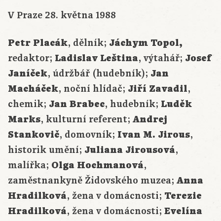
V Praze 28. května 1988
Petr Placák
, dělník;
Jáchym Topol,
redaktor;
Ladislav Leština
, výtahář;
Josef
Janíček
, údržbář (hudebník);
Jan
Macháček
, noční hlídač;
Jiří Zavadil
,
chemik;
Jan Brabec
, hudebník;
Luděk
Marks
, kulturní referent;
Andrej
Stankovič
, domovník;
Ivan M. Jirous
,
historik umění;
Juliana Jirousová
,
malířka;
Olga Hochmanová
,
zaměstnankyně Židovského muzea;
Anna
Hradilková
, žena v domácnosti;
Terezie
Hradilková
, žena v domácnosti;
Evelína