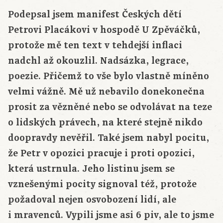
Podepsal jsem manifest Českých dětí
Petrovi Placákovi v hospodě U Zpěváčků,
protože mě ten text v tehdejší inflaci
nadchl až okouzlil. Nadsázka, legrace,
poezie. Přičemž to vše bylo vlastně míněno
velmi vážně. Mě už nebavilo donekonečna
prosit za vězněné nebo se odvolávat na teze
o lidských právech, na které stejně nikdo
doopravdy nevěřil. Také jsem nabyl pocitu,
že Petr v opozici pracuje i proti opozici,
která ustrnula. Jeho listinu jsem se
vznešenými pocity signoval též, protože
požadoval nejen osvobození lidí, ale
i mravenců. Vypili jsme asi 6 piv, ale to jsme