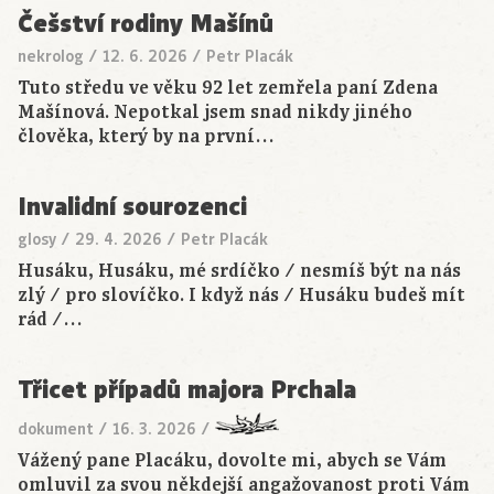
Češství rodiny Mašínů
nekrolog
/
12. 6. 2026
/
Petr Placák
Tuto středu ve věku 92 let zemřela paní Zdena
Mašínová. Nepotkal jsem snad nikdy jiného
člověka, který by na první…
Invalidní sourozenci
glosy
/
29. 4. 2026
/
Petr Placák
Husáku, Husáku, mé srdíčko / nesmíš být na nás
zlý / pro slovíčko. I když nás / Husáku budeš mít
rád /…
Třicet případů majora Prchala
dokument
/
16. 3. 2026
/
Vážený pane Placáku, dovolte mi, abych se Vám
omluvil za svou někdejší angažovanost proti Vám