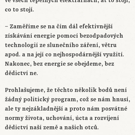
ve všech tepelných elektrárnách, ať to stojí,
co to stojí.
– Zaměříme se na čím dál efektivnější
získávání energie pomocí bezodpadových
technologií ze slunečního záření, větru
apod. a na její co nejhospodárnější využití.
Nakonec, bez energie se obejdeme, bez
dědictví ne.
Prohlašujeme, že těchto několik bodů není
žádný politický program, což se nám hnusí,
ale ty nejzákladnější a proto nám posvátné
normy života, uchování, úcta a rozvíjení
dědictví naší země a našich otců.