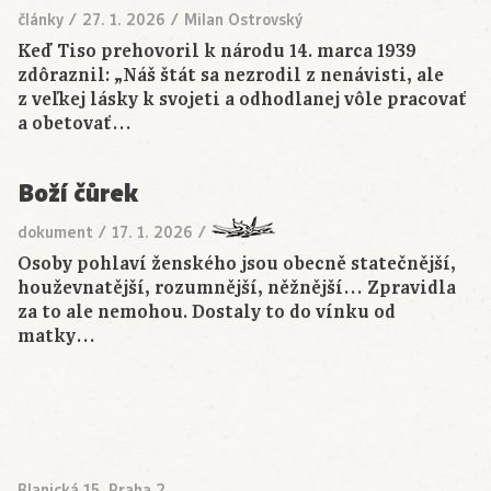
články
/
27. 1. 2026
/
Milan Ostrovský
Keď Tiso prehovoril k národu 14. marca 1939
zdôraznil: „Náš štát sa nezrodil z nenávisti, ale
z veľkej lásky k svojeti a odhodlanej vôle pracovať
a obetovať…
Boží čůrek
dokument
/
17. 1. 2026
/
Osoby pohlaví ženského jsou obecně statečnější,
houževnatější, rozumnější, něžnější… Zpravidla
za to ale nemohou. Dostaly to do vínku od
matky…
Blanická 15, Praha 2