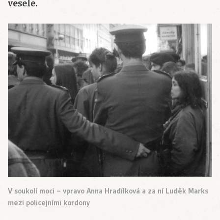
vesele.
V soukolí moci – vpravo Anna Hradílková a za ní Luděk Marks
mezi policejními kordony