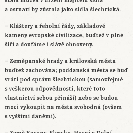
stala muzea v držení majitelů sídla
a ostnatí by zůstala jako sídla šlechtická.
– Kláštery a řeholní řády, základové
kameny evropské civilizace, buďtež v plné
šíři a doufáme i slávě obnoveny.
– Zeměpanské hrady a královská města
buďtež zachována; poddanská města se buď
vrátí pod správu šlechtickou (samozřejmě
s veškerou odpovědností, které toto
vlastnictví sebou přináší) nebo se budou
moci vykoupit na města svobodná (ovšem
s vyššími daněmi).
– Země Koruny, Slezsko, Horní a Dolní