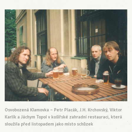
Osvobozená Klamovka – Petr Placák, J.H. Krchovský, Viktor
Karlík a Jáchym Topol v košířské zahradní restauraci, která
sloužila před listopadem jako místo schůzek