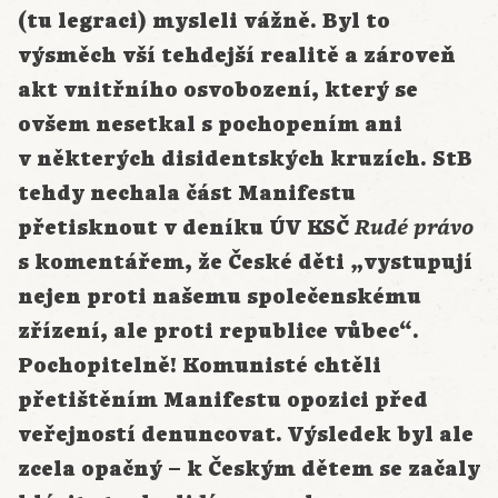
(tu legraci) mysleli vážně. Byl to
výsměch vší tehdejší realitě a zároveň
akt vnitřního osvobození, který se
ovšem nesetkal s pochopením ani
v některých disidentských kruzích. StB
tehdy nechala část Manifestu
přetisknout v deníku ÚV KSČ
Rudé právo
s komentářem, že České děti „vystupují
nejen proti našemu společenskému
zřízení, ale proti republice vůbec“.
Pochopitelně! Komunisté chtěli
přetištěním Manifestu opozici před
veřejností denuncovat. Výsledek byl ale
zcela opačný – k Českým dětem se začaly