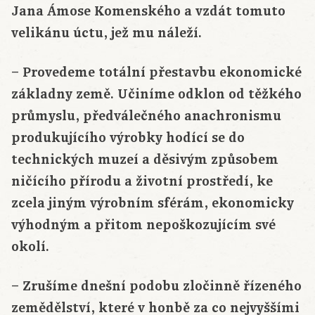
Jana Ámose Komenského a vzdát tomuto
velikánu úctu, jež mu náleží.
– Provedeme totální přestavbu ekonomické
základny země. Učiníme odklon od těžkého
průmyslu, předválečného anachronismu
produkujícího výrobky hodící se do
technických muzeí a děsivým způsobem
ničícího přírodu a životní prostředí, ke
zcela jiným výrobním sférám, ekonomicky
výhodným a přitom nepoškozujícím své
okolí.
– Zrušíme dnešní podobu zločinně řízeného
zemědělství, které v honbě za co nejvyššími