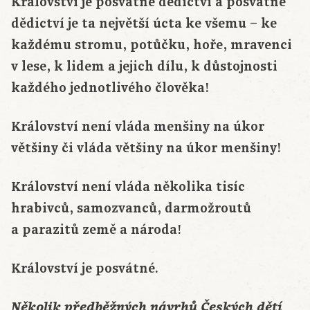
Království je posvátné dědictví a posvátné
dědictví je ta největší úcta ke všemu – ke
každému stromu, potůčku, hoře, mravenci
v lese, k lidem a jejich dílu, k důstojnosti
každého jednotlivého člověka!
Království není vláda menšiny na úkor
většiny či vláda většiny na úkor menšiny!
Království není vláda několika tisíc
hrabivců, samozvanců, darmožroutů
a parazitů země a národa!
Království je posvátné.
Několik předběžných návrhů Českých dětí