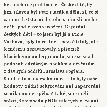
být anebo se prohlásil za České dítě, byl
jím. Hlavou byl Petr Placák a dělal si, co si
zamanul. Ostatní do toho s ním šli anebo
nešli, podle svého uvážení. Kapitáni
českých dětí – to jsem byl já a Lucie
Váchová, byly to čestné a hezké tituly, ale
k ničemu nezavazovaly. Spíše než
klasickému undergroundu jsme se snad
podobali odvážným hochům a děvčatům
z dávných oddílů Jaroslava Foglara.
Solidarita a akceschopnost – to byly naše
hodnoty. Žádné sekýrování ani naparování
se nikomu netrpělo. A také jsme měli
štěstí, že svoboda přišla tak rychle, že ani