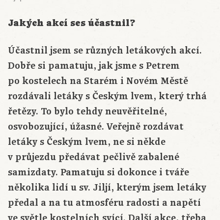
Jakých akcí ses účastnil?
Účastnil jsem se různých letákových akcí.
Dobře si pamatuju, jak jsme s Petrem
po kostelech na Starém i Novém Městě
rozdávali letáky s Českým lvem, který trhá
řetězy. To bylo tehdy neuvěřitelné,
osvobozující, úžasné. Veřejně rozdávat
letáky s Českým lvem, ne si někde
v průjezdu předávat pečlivě zabalené
samizdaty. Pamatuju si dokonce i tváře
několika lidí u sv. Jiljí, kterým jsem letáky
předal a na tu atmosféru radosti a napětí
ve světle kostelních svící. Další akce, třeba