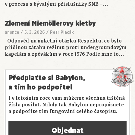
v procesu s bývalými příslušníky SNB –…
Zlomení Niemöllerovy kletby
anonce
/
5. 3. 2026
/
Petr Placák
Odpověď na anketní otázku Respektu, co bylo
příčinou zátahu režimu proti undergroundovým
kapelám a zpěvákům v roce 1976 Podle mne to…
Předplaťte si Babylon,
a tím ho podpořte!
I v letošním roce vám můžeme všechna tištěná
čísla posílat. Nikdy tak Babylon nepropásnete
a podpoříte tím fungování celého časopisu.
Objednat