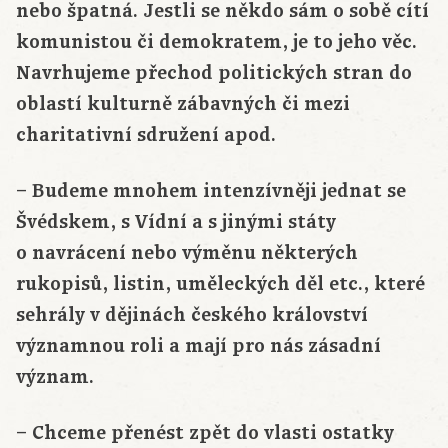
nebo špatná. Jestli se někdo sám o sobě cítí
komunistou či demokratem, je to jeho věc.
Navrhujeme přechod politických stran do
oblastí kulturně zábavných či mezi
charitativní sdružení apod.
– Budeme mnohem intenzívněji jednat se
Švédskem, s Vídní a s jinými státy
o navrácení nebo výměnu některých
rukopisů, listin, uměleckých děl etc., které
sehrály v dějinách českého království
významnou roli a mají pro nás zásadní
význam.
– Chceme přenést zpět do vlasti ostatky