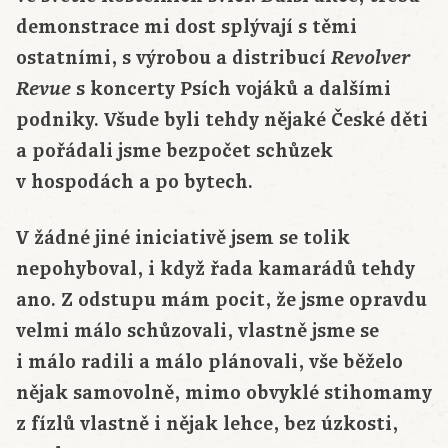
demonstrace mi dost splývají s těmi
ostatními, s výrobou a distribucí
Revolver
s koncerty Psích vojáků a dalšími
Revue
podniky. Všude byli tehdy nějaké České děti
a pořádali jsme bezpočet schůzek
v hospodách a po bytech.
V žádné jiné iniciativě jsem se tolik
nepohyboval, i když řada kamarádů tehdy
ano. Z odstupu mám pocit, že jsme opravdu
velmi málo schůzovali, vlastně jsme se
i málo radili a málo plánovali, vše běželo
nějak samovolně, mimo obvyklé stihomamy
z fízlů vlastně i nějak lehce, bez úzkosti,