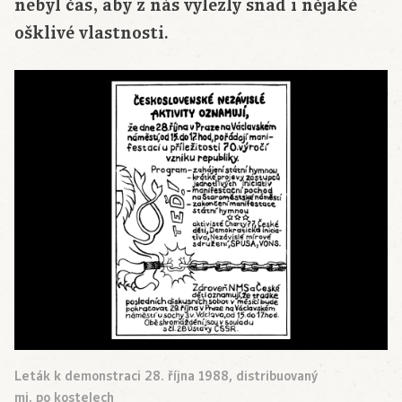
nebyl čas, aby z nás vylezly snad i nějaké
ošklivé vlastnosti.
Leták k demonstraci 28. října 1988, distribuovaný
mj. po kostelech