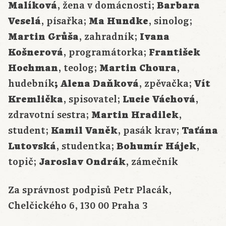
Malíková
, žena v domácnosti;
Barbara
Veselá
, písařka;
Ma Hundke
, sinolog;
Martin Grůša
, zahradník;
Ivana
Košnerová
, programátorka;
František
Hochman
, teolog;
Martin Choura
,
hudebník
; Alena Daňková
, zpěvačka;
Vít
Kremlička
, spisovatel;
Lucie Váchová
,
zdravotní sestra;
Martin Hradilek
,
student;
Kamil Vaněk
, pasák krav;
Taťána
Lutovská
, studentka;
Bohumír Hájek
,
topič;
Jaroslav Ondrák
, zámečník
Za správnost podpisů Petr Placák,
Chelčického 6, 130 00 Praha 3