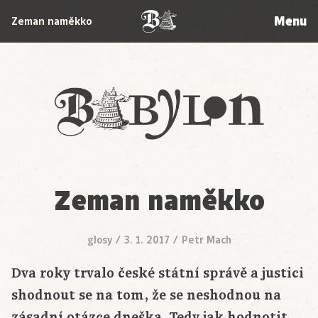
Menu
Zeman naměkko
Babylon
Zeman naměkko
glosy
/
3. 1. 2017
/
Petr Mach
Dva roky trvalo české státní správě a justici
shodnout se na tom, že se neshodnou na
zásadní otázce dneška. Tedy jak hodnotit