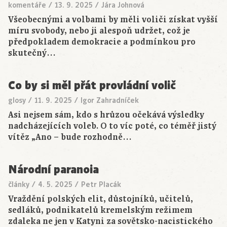
komentáře
/
13. 9. 2025
/
Jára Johnová
Všeobecnými a volbami by měli voliči získat vyšší
míru svobody, nebo ji alespoň udržet, což je
předpokladem demokracie a podmínkou pro
skutečný…
Co by si měl přát provládní volič
glosy
/
11. 9. 2025
/
Igor Zahradníček
Asi nejsem sám, kdo s hrůzou očekává výsledky
nadcházejících voleb. O to víc poté, co téměř jistý
vítěz „Ano – bude rozhodně…
Národní paranoia
články
/
4. 5. 2025
/
Petr Placák
Vraždění polských elit, důstojníků, učitelů,
sedláků, podnikatelů kremelským režimem
zdaleka ne jen v Katyni za sovětsko-nacistického