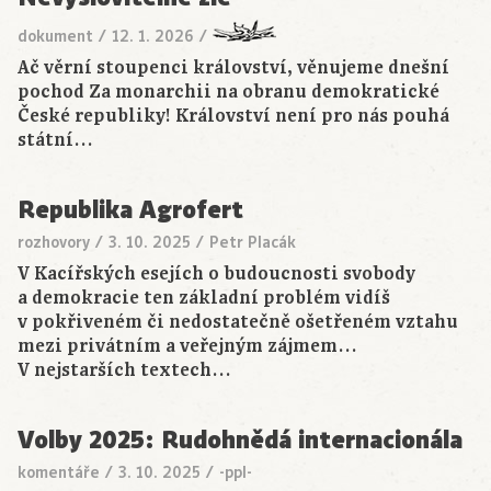
dokument
/
12. 1. 2026
/
Ač věrní stoupenci království, věnujeme dnešní
pochod Za monarchii na obranu demokratické
České republiky! Království není pro nás pouhá
státní…
Republika Agrofert
rozhovory
/
3. 10. 2025
/
Petr Placák
V Kacířských esejích o budoucnosti svobody
a demokracie ten základní problém vidíš
v pokřiveném či nedostatečně ošetřeném vztahu
mezi privátním a veřejným zájmem…
V nejstarších textech…
Volby 2025: Rudohnědá internacionála
komentáře
/
3. 10. 2025
/
-ppl-