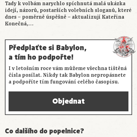
Tady k volbám narychlo spíchnutá malá ukázka
idejí, názorů, postarších volebních sloganů, které
dnes – poměrně úspěšně – aktualizují Kateřina
Konečná,…
Předplaťte si Babylon,
a tím ho podpořte!
I v letošním roce vám můžeme všechna tištěná
čísla posílat. Nikdy tak Babylon nepropásnete
a podpoříte tím fungování celého časopisu.
Objednat
Co dalšího do popelnice?