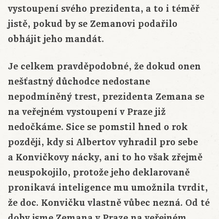
vystoupení svého prezidenta, a to i téměř
jistě, pokud by se Zemanovi podařilo
obhájit jeho mandát.
Je celkem pravděpodobné, že dokud onen
nešťastný důchodce nedostane
nepodmíněný trest, prezidenta Zemana se
na veřejném vystoupení v Praze již
nedočkáme. Sice se pomstil hned o rok
později, kdy si Albertov vyhradil pro sebe
a Konvičkovy nácky, ani to ho však zřejmě
neuspokojilo, protože jeho deklarovaně
pronikavá inteligence mu umožnila tvrdit,
že doc. Konvičku vlastně vůbec nezná. Od té
doby jsme Zemana v Praze na veřejném