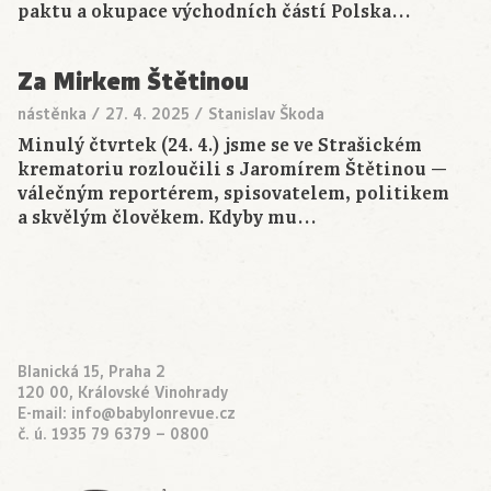
paktu a okupace východních částí Polska…
Za Mirkem Štětinou
nástěnka
/
27. 4. 2025
/
Stanislav Škoda
Minulý čtvrtek (24. 4.) jsme se ve Strašickém
krematoriu rozloučili s Jaromírem Štětinou —
válečným reportérem, spisovatelem, politikem
a skvělým člověkem. Kdyby mu…
Blanická 15, Praha 2
120 00, Královské Vinohrady
E-mail:
info@babylonrevue.cz
č. ú. 1935 79 6379 – 0800