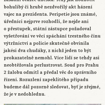
bohulibý či hrubě nezdvořilý akt házení
vajec na prezidenta. Peripetie jsou známé,
úředníci nejprve rozhodli, že nejde ani
o přestupek, státní zástupce požadoval
vyšetřování ve věci spáchání trestného činu
výtržnictví a policie skutečně obvinila
jakési dva chudáky, z nichž jeden to být
prokazatelně nemohl. Více lidí se tehdy asi
neobtěžovala perlustrovat. Soud pro Prahu
2 žalobu odmítl a předal věc do správního
řízení. Rozuzlení zapeklitého případu
budeme dál pozorně sledovat, byť je zřejmé,
že je v nedohlednu.