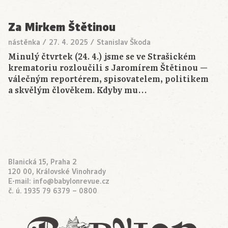
Za Mirkem Štětinou
nástěnka
/
27. 4. 2025
/
Stanislav Škoda
Minulý čtvrtek (24. 4.) jsme se ve Strašickém
krematoriu rozloučili s Jaromírem Štětinou —
válečným reportérem, spisovatelem, politikem
a skvělým člověkem. Kdyby mu…
Blanická 15, Praha 2
120 00, Královské Vinohrady
E-mail:
info@babylonrevue.cz
č. ú. 1935 79 6379 – 0800