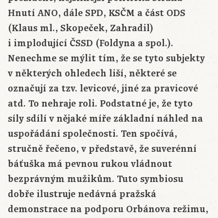
Hnutí ANO, dále SPD, KSČM a část ODS
(Klaus ml., Skopeček, Zahradil)
i implodující ČSSD (Foldyna a spol.).
Nenechme se mýlit tím, že se tyto subjekty
v některých ohledech liší, některé se
označují za tzv. levicové, jiné za pravicové
atd. To nehraje roli. Podstatné je, že tyto
síly sdílí v nějaké míře základní náhled na
uspořádání společnosti. Ten spočívá,
stručně řečeno, v představě, že suverénní
báťuška má pevnou rukou vládnout
bezprávným mužikům. Tuto symbiosu
dobře ilustruje nedávná pražská
demonstrace na podporu Orbánova režimu,