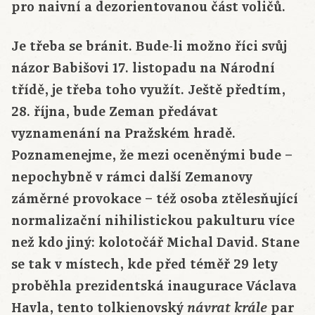
pro naivní a dezorientovanou část voličů.
Je třeba se bránit. Bude-li možno říci svůj
názor Babišovi 17. listopadu na Národní
třídě, je třeba toho využít. Ještě předtím,
28. října, bude Zeman předávat
vyznamenání na Pražském hradě.
Poznamenejme, že mezi oceněnými bude –
nepochybně v rámci další Zemanovy
záměrné provokace – též osoba ztělesňující
normalizační nihilistickou pakulturu více
než kdo jiný: kolotočář Michal David. Stane
se tak v místech, kde před téměř 29 lety
proběhla prezidentská inaugurace Václava
Havla, tento tolkienovský
par
návrat krále