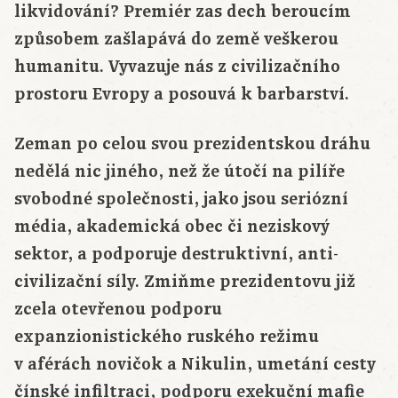
likvidování? Premiér zas dech beroucím
způsobem zašlapává do země veškerou
humanitu. Vyvazuje nás z civilizačního
prostoru Evropy a posouvá k barbarství.
Zeman po celou svou prezidentskou dráhu
nedělá nic jiného, než že útočí na pilíře
svobodné společnosti, jako jsou seriózní
média, akademická obec či neziskový
sektor, a podporuje destruktivní, anti-
civilizační síly. Zmiňme prezidentovu již
zcela otevřenou podporu
expanzionistického ruského režimu
v aférách novičok a Nikulin, umetání cesty
čínské infiltraci, podporu exekuční mafie