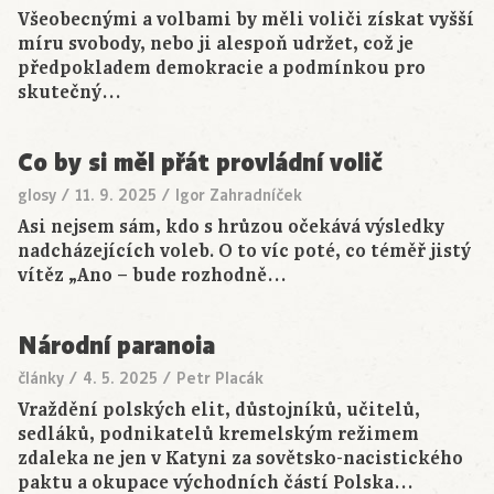
Všeobecnými a volbami by měli voliči získat vyšší
míru svobody, nebo ji alespoň udržet, což je
předpokladem demokracie a podmínkou pro
skutečný…
Co by si měl přát provládní volič
glosy
/
11. 9. 2025
/
Igor Zahradníček
Asi nejsem sám, kdo s hrůzou očekává výsledky
nadcházejících voleb. O to víc poté, co téměř jistý
vítěz „Ano – bude rozhodně…
Národní paranoia
články
/
4. 5. 2025
/
Petr Placák
Vraždění polských elit, důstojníků, učitelů,
sedláků, podnikatelů kremelským režimem
zdaleka ne jen v Katyni za sovětsko-nacistického
paktu a okupace východních částí Polska…