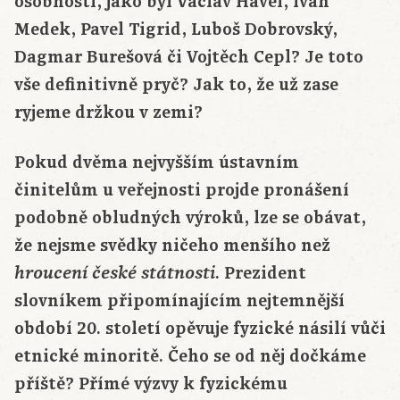
osobností, jako byl Václav Havel, Ivan
Medek, Pavel Tigrid, Luboš Dobrovský,
Dagmar Burešová či Vojtěch Cepl? Je toto
vše definitivně pryč? Jak to, že už zase
ryjeme držkou v zemi?
Pokud dvěma nejvyšším ústavním
činitelům u veřejnosti projde pronášení
podobně obludných výroků, lze se obávat,
že nejsme svědky ničeho menšího než
. Prezident
hroucení české státnosti
slovníkem připomínajícím nejtemnější
období 20. století opěvuje fyzické násilí vůči
etnické minoritě. Čeho se od něj dočkáme
příště? Přímé výzvy k fyzickému