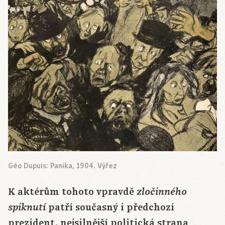
Géo Dupuis: Panika, 1904. Výřez
K aktérům tohoto vpravdě
zločinného
patří současný i předchozí
spiknutí
prezident, nejsilnější politická strana