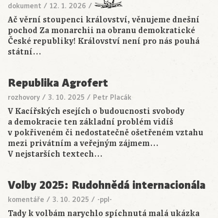
dokument
/
12. 1. 2026
/
Ač věrní stoupenci království, věnujeme dnešní
pochod Za monarchii na obranu demokratické
České republiky! Království není pro nás pouhá
státní…
Republika Agrofert
rozhovory
/
3. 10. 2025
/
Petr Placák
V Kacířských esejích o budoucnosti svobody
a demokracie ten základní problém vidíš
v pokřiveném či nedostatečně ošetřeném vztahu
mezi privátním a veřejným zájmem…
V nejstarších textech…
Volby 2025: Rudohnědá internacionála
komentáře
/
3. 10. 2025
/
-ppl-
Tady k volbám narychlo spíchnutá malá ukázka