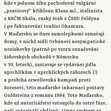
kde v jednom šiku pochodoval vulgární
„pravicový“ křikloun Klaus ml., stalinista
z KSČM Skála, ruský šváb z ČSSD Foldyna
i po fakturování toužící Okamura.
V Maďarsku se dnes samolepkami označují
domy, v nichž sídlí Orbánovi nesympatické
neziskovky (patrně po vzoru označování
židovských obchodů v Německu
v 30. letech), zastavuje se vydávání jídla
uprchlíkům v uprchlických táborech (!)
a probíhá orwellovská kampaň proti
Sorosovi, této maďarské inkarnaci postavy
Goldsteina z románu
. Toto Maďarsko,
1984
kde už autoritářství vstoupilo do ostré fáze,
naši autoritáři obdivují, tímto směrem se