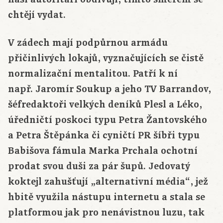
chtějí vydat.
V zádech mají podpůrnou armádu
přičinlivých lokajů, vyznačujících se čistě
normalizační mentalitou. Patří k ní
např. Jaromír Soukup a jeho TV Barrandov,
šéfredaktoři velkých deníků Plesl a Léko,
úředničtí poskoci typu Petra Žantovského
a Petra Štěpánka či cyničtí PR šíbři typu
Babišova fámula Marka Prchala ochotní
prodat svou duši za pár šupů. Jedovatý
koktejl zahušťují „alternativní média“, jež
hbitě využila nástupu internetu a stala se
platformou jak pro nenávistnou luzu, tak