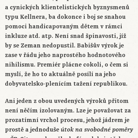
a cynických klientelistických byznysmenů
typu Kellnera, ba dokonce i boj se snahou
pomoci handicapovaným dětem v rámci
inkluze atd. atp. Není snad špinavosti, jíž
by se Zeman nedopustil. Babišův výrok je
zase v řádu jeho naprostého hodnotového
nihilismu. Premiér plácne cokoli, o čem si
myslí, že ho to aktuálně posílí na jeho
dobyvatelsko-plenícím tažení republikou.
Ani jeden z obou uvedených výroků přitom
není něčím izolovaným. Lze je považovat za
prozatímní vrchol procesu, jehož jádrem je
prostě a jednoduše
útok na svobodné poměry