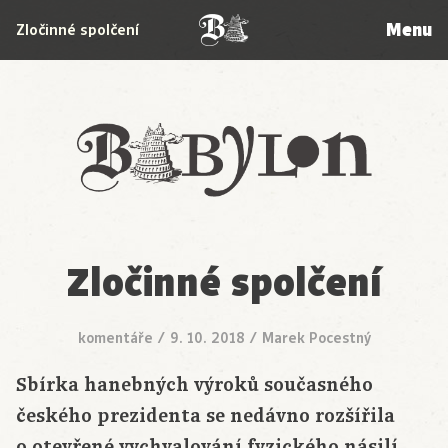
Menu
Zločinné spolčení
Babylon
Zločinné spolčení
komentáře
/
9. 10. 2018
/
Marek Pocestný
Sbírka hanebných výroků současného
českého prezidenta se nedávno rozšířila
o otevřené vychvalování fyzického násilí