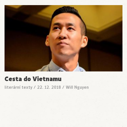
Cesta do Vietnamu
literární texty
/
22. 12. 2018
/
Will Nguyen