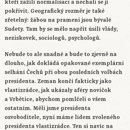
kteří zažili normalisaci a nechali se jí
pokřivit. Geografický rozměr je také
zřetelný: žábou na prameni jsou bývalé
Sudety. Tam by se mělo napřít úsilí vlády,
neziskovek, sociologů, psychologů.
Nebude to ale snadné a bude to zjevně na
dlouho, jak dokládá opakované exemplární
selhání Čechů při obou posledních volbách
presidenta. Zeman končí fakticky jako
vlastizrádce, jak ukázaly aféry novičok
a Vrbětice, abychom pomlčeli o všem
ostatním. Měli jsme presidenta
osvoboditele, nyní máme lidem zvoleného
presidenta vlastizrádce. Ten si navíc na