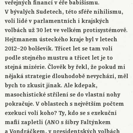
veřejných financí v éře babišismu.
V bývalých Sudetech, této sféře nihilismu,
volí lidé v parlamentních i krajských
volbách už 30 let ve velkém protisystémově.
Hejtmanem ústeckého kraje byl v letech
2012–20 bolševik. Třicet let se tam volí
podle stejného mustru a třicet let je to
stejná mizérie. Člověk by řekl, že pokud mi
nějaká strategie dlouhodobě nevychází, měl
bych to zkusit jinak. Ale kdepak,
masochistické střílení se do vlastní nohy
pokračuje. V oblastech s největším počtem
exekucí volí koho? Ty, kdo se s exekuční
mafií zapletli (ANO s šíbry Faltýnkem
a Vondráčkem, v presidentských volbách