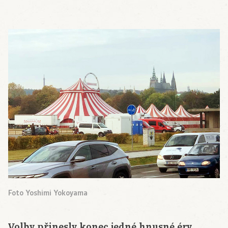
Foto Yoshimi Yokoyama
Volby přinesly konec jedné hnusné éry