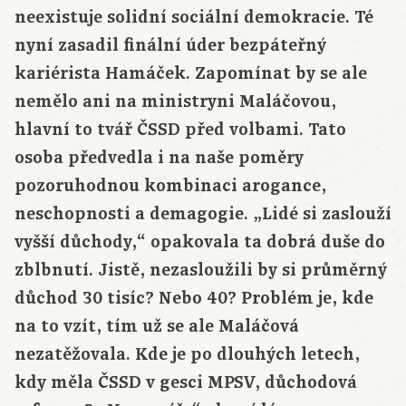
neexistuje solidní sociální demokracie. Té
nyní zasadil finální úder bezpáteřný
kariérista Hamáček. Zapomínat by se ale
nemělo ani na ministryni Maláčovou,
hlavní to tvář ČSSD před volbami. Tato
osoba předvedla i na naše poměry
pozoruhodnou kombinaci arogance,
neschopnosti a demagogie. „Lidé si zaslouží
vyšší důchody,“ opakovala ta dobrá duše do
zblbnutí. Jistě, nezasloužili by si průměrný
důchod 30 tisíc? Nebo 40? Problém je, kde
na to vzít, tím už se ale Maláčová
nezatěžovala. Kde je po dlouhých letech,
kdy měla ČSSD v gesci MPSV, důchodová