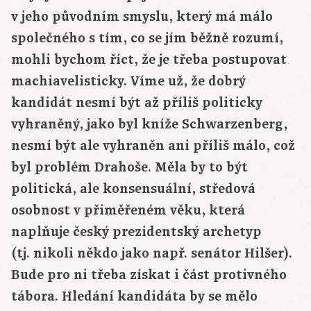
v jeho původním smyslu, který má málo
společného s tím, co se jím běžně rozumí,
mohli bychom říct, že je třeba postupovat
machiavelisticky. Víme už, že dobrý
kandidát nesmí být až příliš politicky
vyhraněný, jako byl kníže Schwarzenberg,
nesmí být ale vyhraněn ani příliš málo, což
byl problém Drahoše. Měla by to být
politická, ale konsensuální, středová
osobnost v přiměřeném věku, která
naplňuje český prezidentský archetyp
(tj. nikoli někdo jako např. senátor Hilšer).
Bude pro ni třeba získat i část protivného
tábora. Hledání kandidáta by se mělo