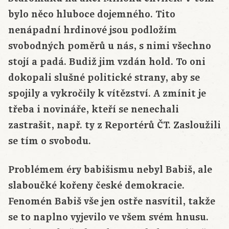
bylo něco hluboce dojemného. Tito
nenápadní hrdinové jsou podložím
svobodných poměrů u nás, s nimi všechno
stojí a padá. Budiž jim vzdán hold. To oni
dokopali slušné politické strany, aby se
spojily a vykročily k vítězství. A zmínit je
třeba i novináře, kteří se nenechali
zastrašit, např. ty z Reportérů ČT. Zasloužili
se tím o svobodu.
Problémem éry babišismu nebyl Babiš, ale
slaboučké kořeny české demokracie.
Fenomén Babiš vše jen ostře nasvítil, takže
se to naplno vyjevilo ve všem svém hnusu.