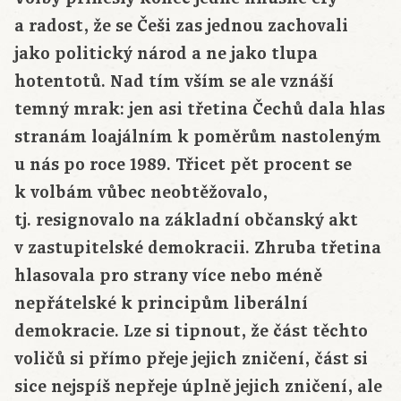
a radost, že se Češi zas jednou zachovali
jako politický národ a ne jako tlupa
hotentotů. Nad tím vším se ale vznáší
temný mrak: jen asi třetina Čechů dala hlas
stranám loajálním k poměrům nastoleným
u nás po roce 1989. Třicet pět procent se
k volbám vůbec neobtěžovalo,
tj. resignovalo na základní občanský akt
v zastupitelské demokracii. Zhruba třetina
hlasovala pro strany více nebo méně
nepřátelské k principům liberální
demokracie. Lze si tipnout, že část těchto
voličů si přímo přeje jejich zničení, část si
sice nejspíš nepřeje úplně jejich zničení, ale