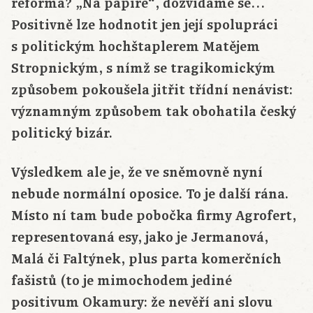
reforma? „Na papíře“, dozvídáme se…
Positivně lze hodnotit jen její spolupráci
s politickým hochštaplerem Matějem
Stropnickým, s nímž se tragikomickým
způsobem pokoušela jitřit třídní nenávist:
významným způsobem tak obohatila český
politický bizár.
Výsledkem ale je, že ve sněmovně nyní
nebude normální oposice. To je další rána.
Místo ní tam bude pobočka firmy Agrofert,
representovaná esy, jako je Jermanová,
Malá či Faltýnek, plus parta komerčních
fašistů (to je mimochodem jediné
positivum Okamury: že nevěří ani slovu