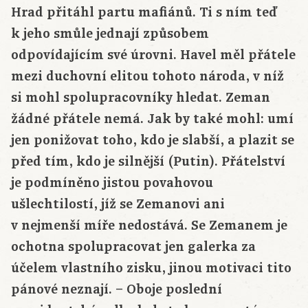
Hrad přitáhl partu mafiánů. Ti s ním teď
k jeho smůle jednají způsobem
odpovídajícím své úrovni. Havel měl přátele
mezi duchovní elitou tohoto národa, v níž
si mohl spolupracovníky hledat. Zeman
žádné přátele nemá. Jak by také mohl: umí
jen ponižovat toho, kdo je slabší, a plazit se
před tím, kdo je silnější (Putin). Přátelství
je podmíněno jistou povahovou
ušlechtilostí, jíž se Zemanovi ani
v nejmenší míře nedostává. Se Zemanem je
ochotna spolupracovat jen galerka za
účelem vlastního zisku, jinou motivaci tito
pánové neznají. – Oboje poslední