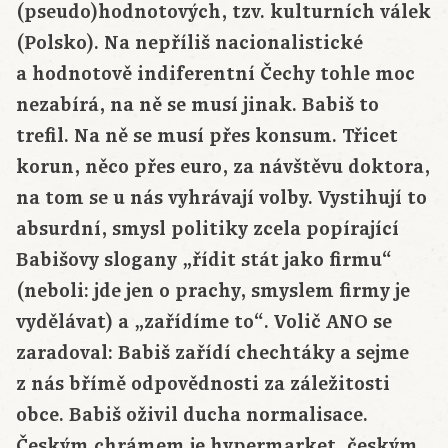
(pseudo)hodnotových, tzv. kulturních válek
(Polsko). Na nepříliš nacionalistické
a hodnotově indiferentní Čechy tohle moc
nezabírá, na ně se musí jinak. Babiš to
trefil. Na ně se musí přes konsum. Třicet
korun, něco přes euro, za návštěvu doktora,
na tom se u nás vyhrávají volby. Vystihují to
absurdní, smysl politiky zcela popírající
Babišovy slogany „řídit stát jako firmu“
(neboli: jde jen o prachy, smyslem firmy je
vydělávat) a „zařídíme to“. Volič ANO se
zaradoval: Babiš zařídí chechtáky a sejme
z nás břímě odpovědnosti za záležitosti
obce. Babiš oživil ducha normalisace.
Českým chrámem je hypermarket, českým