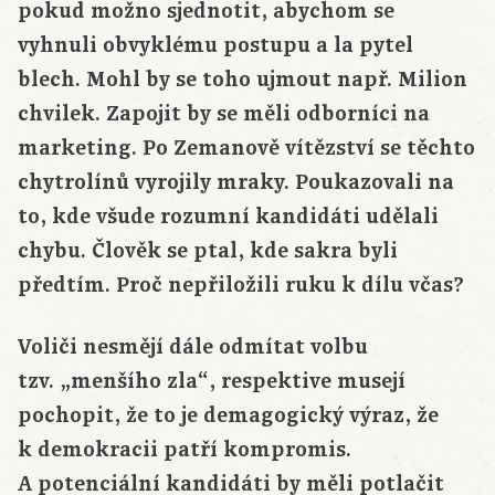
pokud možno sjednotit, abychom se
vyhnuli obvyklému postupu a la pytel
blech. Mohl by se toho ujmout např. Milion
chvilek. Zapojit by se měli odborníci na
marketing. Po Zemanově vítězství se těchto
chytrolínů vyrojily mraky. Poukazovali na
to, kde všude rozumní kandidáti udělali
chybu. Člověk se ptal, kde sakra byli
předtím. Proč nepřiložili ruku k dílu včas?
Voliči nesmějí dále odmítat volbu
tzv. „menšího zla“, respektive musejí
pochopit, že to je demagogický výraz, že
k demokracii patří kompromis.
A potenciální kandidáti by měli potlačit