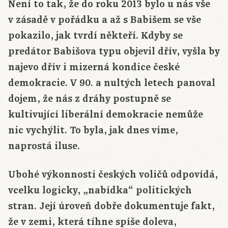
Není to tak, že do roku 2013 bylo u nás vše
v zásadě v pořádku a až s Babišem se vše
pokazilo, jak tvrdí někteří. Kdyby se
predátor Babišova typu objevil dřív, vyšla by
najevo dřív i mizerná kondice české
demokracie. V 90. a nultých letech panoval
dojem, že nás z dráhy postupně se
kultivující liberální demokracie nemůže
nic vychýlit. To byla, jak dnes víme,
naprostá iluse.
Ubohé výkonnosti českých voličů odpovídá,
vcelku logicky, „nabídka“ politických
stran. Její úroveň dobře dokumentuje fakt,
že v zemi, která tíhne spíše doleva,