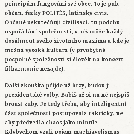
principům fungování své obce. To je pak
občan, řecky POLÍTÉS, latinsky civis.
Občané uskutečňují civilisaci, tu podobu
uspořádání společnosti, v níž může každý
dosáhnout svého životního maxima a kde je
možná vysoká kultura (v prvobytně
pospolné společnosti si člověk na koncert
filharmonie nezajde).
Další zkouška přijde už brzy, budou jí
presidentské volby. Babiš už si na ně nejspíš
brousí zuby. Je tedy třeba, aby inteligentní
část společnosti postupovala takticky, ne
aby předvedla chaos jako minule.
Kdybychom vzali pojem machiavelismus