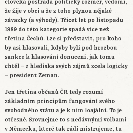
člověka postrádá politický rozměr, vědomí,
že žije v obci a že z toho plynou nějaké
závazky (a výhody). Třicet let po listopadu
1989 do této kategorie spadá více než
třetina Čechů. Lze si představit, pro koho
by asi hlasovali, kdyby byli pod hrozbou
sankce k hlasování donuceni, jak tomu
chtěl – z hlediska svých zájmů zcela logicky
– president Zeman.
Jen třetina občanů ČR tedy rozumí
základním principům fungování svého
svobodného státu a je k nim loajální. To je
otřesné. Srovnejme to s nedávnými volbami
v Německu, které tak rádi mistrujeme, tu