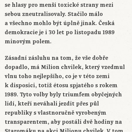
se hlasy pro menší toxické strany mezi
sebou zneutralisovaly. Stačilo málo
a všechno mohlo být úplně jinak. Česká
demokracie je i 30 let po listopadu 1989
minovým polem.
Zásadní zásluhu na tom, že vše dobře
dopadlo, má Milion chvilek, který vzedmul
vlnu toho nejlepšího, co je v této zemi
k disposici, totiž étosu spjatého s rokem
1989. Tyto volby byly triumfem obyčejných
lidí, kteří neváhali jezdit přes půl
republiky s vlastnoručně vyrobeným
transparentem, aby postáli dvě hodiny na
Staromáku na akci Milionu chvilek. V tom