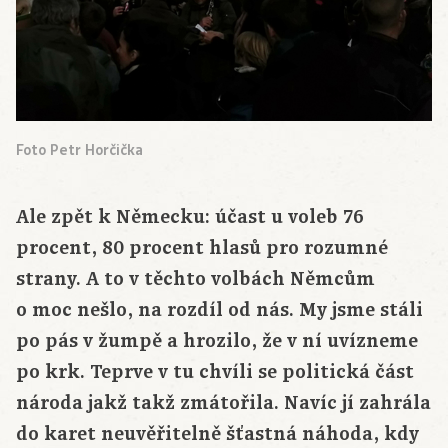
Foto Petr Horčička
Ale zpět k Německu: účast u voleb 76
procent, 80 procent hlasů pro rozumné
strany. A to v těchto volbách Němcům
o moc nešlo, na rozdíl od nás. My jsme stáli
po pás v žumpě a hrozilo, že v ní uvízneme
po krk. Teprve v tu chvíli se politická část
národa jakž takž zmátořila. Navíc jí zahrála
do karet neuvěřitelně šťastná náhoda, kdy