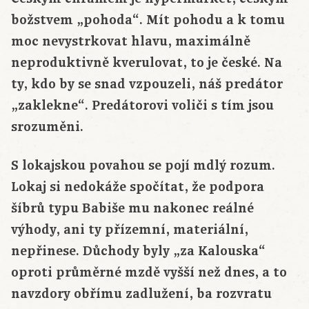
božstvem „pohoda“. Mít pohodu a k tomu
moc nevystrkovat hlavu, maximálně
neproduktivně kverulovat, to je české. Na
ty, kdo by se snad vzpouzeli, náš predátor
„zaklekne“. Predátorovi voliči s tím jsou
srozuměni.
S lokajskou povahou se pojí mdlý rozum.
Lokaj si nedokáže spočítat, že podpora
šíbrů typu Babiše mu nakonec reálné
výhody, ani ty přízemní, materiální,
nepřinese. Důchody byly „za Kalouska“
oproti průměrné mzdě vyšší než dnes, a to
navzdory obřímu zadlužení, ba rozvratu