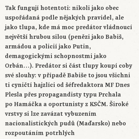
Tak fungují hotentoti: nikoli jako obec
uspořádaná podle nějakých pravidel, ale
jako tlupa, kde má moc predátor vládnoucí
největší hrubou silou (penězi jako Babiš,
armádou a policií jako Putin,
demagogickými schopnostmi jako
Orbán…). Predátor si část tlupy koupí coby
své slouhy: v případě Babiše to jsou všichni
ti cyničtí hajzlíci od šéfredaktora MF Dnes
Plesla přes propagandisty typu Prchala
po Hamáčka a oportunisty z KSČM. Široké
vrstvy si lze zavázat vybuzením
nacionalistických pudů (Maďarsko) nebo
rozpoutáním potrhlých