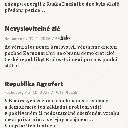
nákupu energií z Ruska Dnešního dne byla vládě
předána petice…
Nevyslovitelné zlé
dokument
/
12. 1. 2026
/
Ač věrní stoupenci království, věnujeme dnešní
pochod Za monarchii na obranu demokratické
České republiky! Království není pro nás pouhá
státní…
Republika Agrofert
rozhovory
/
3. 10. 2025
/
Petr Placák
V Kacířských esejích o budoucnosti svobody
a demokracie ten základní problém vidíš
v pokřiveném či nedostatečně ošetřeném vztahu
mezi privátním a veřejným zájmem…
V nejstarších textech…