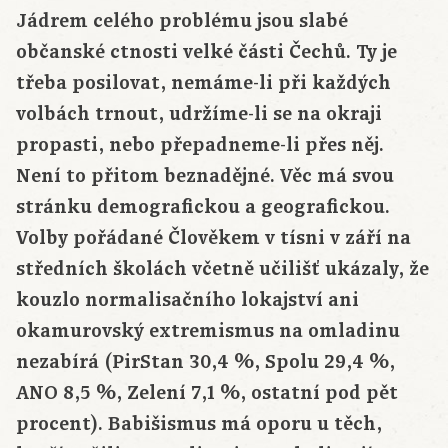
Jádrem celého problému jsou slabé
občanské ctnosti velké části Čechů. Ty je
třeba posilovat, nemáme-li při každých
volbách trnout, udržíme-li se na okraji
propasti, nebo přepadneme-li přes něj.
Není to přitom beznadějné. Věc má svou
stránku demografickou a geografickou.
Volby pořádané Člověkem v tísni v září na
středních školách včetně učilišť ukázaly, že
kouzlo normalisačního lokajství ani
okamurovský extremismus na omladinu
nezabírá (PirStan 30,4 %, Spolu 29,4 %,
ANO 8,5 %, Zelení 7,1 %, ostatní pod pět
procent). Babišismus má oporu u těch,