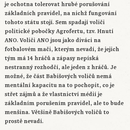
je ochotna tolerovat hrubé porušování
základních pravidel, na nichž fungování
tohoto státu stojí. Sem spadají voliči
politické pobočky Agrofertu, tzv. Hnutí
ANO. Voliči ANO jsou jako diváci na
fotbalovém mači, kterým nevadí, že jejich
tým má 14 hráčů a zápasy nepíská
nestranný rozhodčí, ale jeden z hráčů. Je
možné, že část Babišových voličů nemá
mentální kapacitu na to pochopit, co je
střet zájmů a že vlastnictví médií je
základním porušením pravidel, ale to bude
menšina. Většině Babišových voličů to
prostě nevadí.