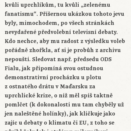
kvůli uprchlíkům, tu kvůli „zelenému
fanatismu“. Příšernou ukázkou tohoto jevu
byly, mimochodem, po všech stránkách
nevydařené předvolební televisní debaty.
Kdo nechce, aby mu radost z výsledku voleb
pořádně zhořkla, ať si je probůh z archivu
nepouští. Sledovat např. předsedu ODS
Fialu, jak připomíná svou ostudnou
demonstrativní procházku u plotu
z ostnatého drátu v Maďarsku za
uprchlické krize, o níž měl spíš taktně
pomlčet (k dokonalosti mu tam chyběly už
jen naleštěné holínky), jak kličkuje jako
zajíc u debaty o klimatu či EU, z toho se