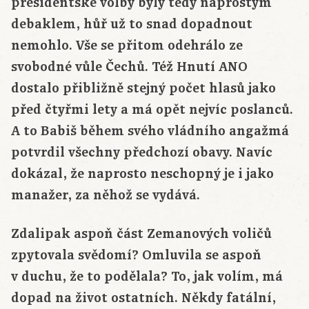
presidentské volby byly tedy naprostým
debaklem, hůř už to snad dopadnout
nemohlo. Vše se přitom odehrálo ze
svobodné vůle Čechů. Též Hnutí ANO
dostalo přibližně stejný počet hlasů jako
před čtyřmi lety a má opět nejvíc poslanců.
A to Babiš během svého vládního angažmá
potvrdil všechny předchozí obavy. Navíc
dokázal, že naprosto neschopný je i jako
manažer, za něhož se vydává.
Zdalipak aspoň část Zemanových voličů
zpytovala svědomí? Omluvila se aspoň
v duchu, že to podělala? To, jak volím, má
dopad na život ostatních. Někdy fatální,