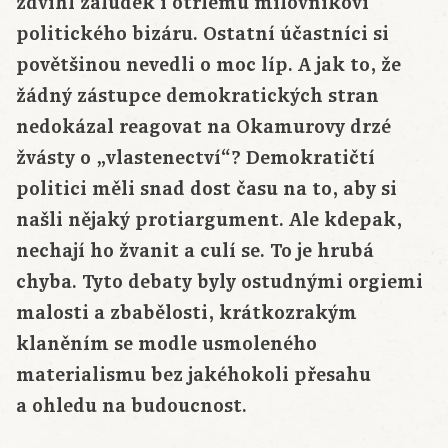
zdvihl žaludek i otrlému milovníkovi
politického bizáru. Ostatní účastníci si
povětšinou nevedli o moc líp. A jak to, že
žádný zástupce demokratických stran
nedokázal reagovat na Okamurovy drzé
žvásty o „vlastenectví“? Demokratičtí
politici měli snad dost času na to, aby si
našli nějaký protiargument. Ale kdepak,
nechají ho žvanit a culí se. To je hrubá
chyba. Tyto debaty byly ostudnými orgiemi
malosti a zbabělosti, krátkozrakým
klaněním se modle usmoleného
materialismu bez jakéhokoli přesahu
a ohledu na budoucnost.