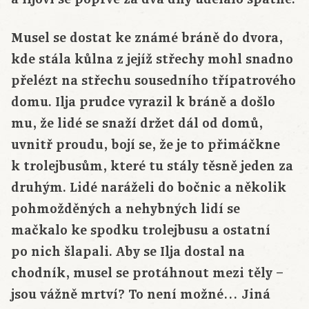
Musel se dostat ke známé bráně do dvora,
kde stála kůlna z jejíž střechy mohl snadno
přelézt na střechu sousedního třípatrového
domu. Ilja prudce vyrazil k bráně a došlo
mu, že lidé se snaží držet dál od domů,
uvnitř proudu, bojí se, že je to přimáčkne
k trolejbusům, které tu stály těsně jeden za
druhým. Lidé naráželi do bočnic a několik
pohmožděných a nehybných lidí se
mačkalo ke spodku trolejbusu a ostatní
po nich šlapali. Aby se Ilja dostal na
chodník, musel se protáhnout mezi těly –
jsou vážně mrtví? To není možné… Jiná