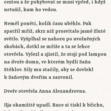
cestou a že pohybovat se musí vpřed, i když
netušil, kam ho vedou.
Neměl ponětí, kolik času uběhlo. Pak
spatřil mříž, skrz níž prosvítalo jasně žluté
světlo. Vyšplhal se nahoru po uvolněných
skobách, dotkl se mříže a ta se lehce
otevřela. Vylezl a zjistil, že stojí pod lampou
na dvoře domu, ve kterém bydlí Saňa
Stěklov. Síly mu stačily, aby se dovlekl
k Saňovým dveřím a zazvonil.
Dveře otevřela Anna Alexandrovna.
Ilja okamžitě upadl. Ruce si tiskl k břichu,