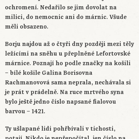
ochromení. Nedařilo se jim dovolat na
milici, do nemocnic ani do márnic. Všude
měli obsazeno.
Borju najdou až o čtyři dny později mezi těly
ležícími na sněhu u přeplněné Lefortovské
márnice. Poznají ho podle značky na košili
– bílé košile Galina Borisovna
Rachmanovová sama neprala, nechávala si
je prát v prádelně. Na ruce mrtvého syna
bylo ještě jedno číslo napsané fialovou
barvou – 1421.
Ty ušlapané lidi pohřbívali v tichosti,
potají. Nikdo je nepřepočítal, jen číslo na