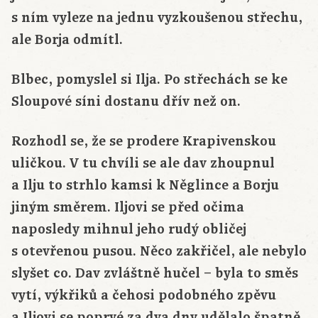
s ním vyleze na jednu vyzkoušenou střechu,
ale Borja odmítl.
Blbec, pomyslel si Ilja. Po střechách se ke
Sloupové síni dostanu dřív než on.
Rozhodl se, že se prodere Krapivenskou
uličkou. V tu chvíli se ale dav zhoupnul
a Ilju to strhlo kamsi k Něglince a Borju
jiným směrem. Iljovi se před očima
naposledy mihnul jeho rudý obličej
s otevřenou pusou. Něco zakřičel, ale nebylo
slyšet co. Dav zvláštně hučel – byla to směs
vytí, výkřiků a čehosi podobného zpěvu
a Iljovi se poprvé za dva dny udělalo špatně.