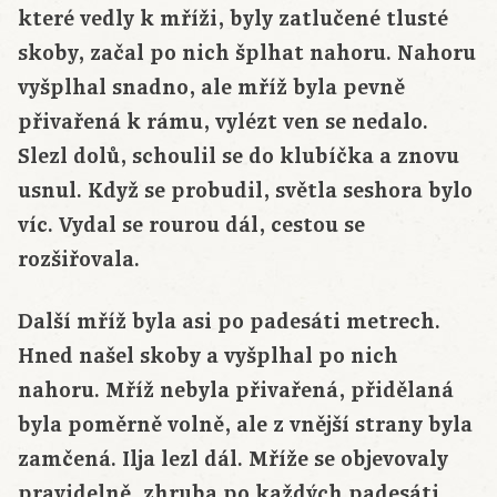
které vedly k mříži, byly zatlučené tlusté
skoby, začal po nich šplhat nahoru. Nahoru
vyšplhal snadno, ale mříž byla pevně
přivařená k rámu, vylézt ven se nedalo.
Slezl dolů, schoulil se do klubíčka a znovu
usnul. Když se probudil, světla seshora bylo
víc. Vydal se rourou dál, cestou se
rozšiřovala.
Další mříž byla asi po padesáti metrech.
Hned našel skoby a vyšplhal po nich
nahoru. Mříž nebyla přivařená, přidělaná
byla poměrně volně, ale z vnější strany byla
zamčená. Ilja lezl dál. Mříže se objevovaly
pravidelně, zhruba po každých padesáti