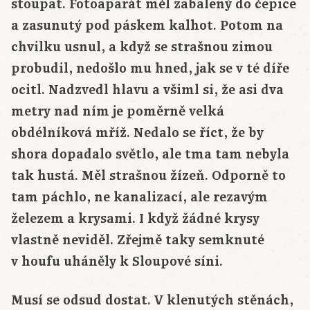
stoupat. Fotoaparát měl zabalený do čepice
a zasunutý pod páskem kalhot. Potom na
chvilku usnul, a když se strašnou zimou
probudil, nedošlo mu hned, jak se v té díře
ocitl. Nadzvedl hlavu a všiml si, že asi dva
metry nad ním je poměrně velká
obdélníková mříž. Nedalo se říct, že by
shora dopadalo světlo, ale tma tam nebyla
tak hustá. Měl strašnou žízeň. Odporně to
tam páchlo, ne kanalizací, ale rezavým
železem a krysami. I když žádné krysy
vlastně neviděl. Zřejmě taky semknuté
v houfu uháněly k Sloupové síni.
Musí se odsud dostat. V klenutých stěnách,