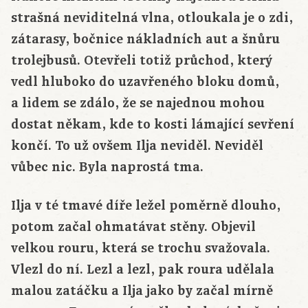
strašná neviditelná vlna, otloukala je o zdi,
zátarasy, bočnice nákladních aut a šnůru
trolejbusů. Otevřeli totiž průchod, který
vedl hluboko do uzavřeného bloku domů,
a lidem se zdálo, že se najednou mohou
dostat někam, kde to kosti lámající sevření
končí. To už ovšem Ilja neviděl. Neviděl
vůbec nic. Byla naprostá tma.
Ilja v té tmavé díře ležel poměrně dlouho,
potom začal ohmatávat stěny. Objevil
velkou rouru, která se trochu svažovala.
Vlezl do ní. Lezl a lezl, pak roura udělala
malou zatáčku a Ilja jako by začal mírně