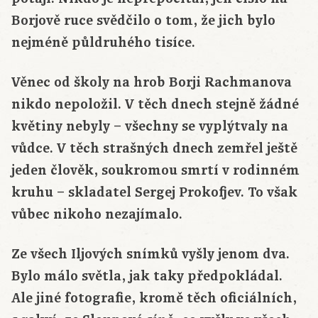
Borjově ruce svědčilo o tom, že jich bylo
nejméně půldruhého tisíce.
Věnec od školy na hrob Borji Rachmanova
nikdo nepoložil. V těch dnech stejně žádné
květiny nebyly – všechny se vyplýtvaly na
vůdce. V těch strašných dnech zemřel ještě
jeden člověk, soukromou smrtí v rodinném
kruhu – skladatel Sergej Prokofjev. To však
vůbec nikoho nezajímalo.
Ze všech Iljových snímků vyšly jenom dva.
Bylo málo světla, jak taky předpokládal.
Ale jiné fotografie, kromě těch oficiálních,