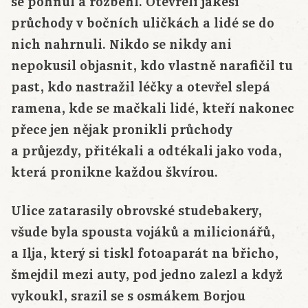
se pohnul a rozběhl. Otevřeli jakési
průchody v bočních uličkách a lidé se do
nich nahrnuli. Nikdo se nikdy ani
nepokusil objasnit, kdo vlastně narafičil tu
past, kdo nastražil léčky a otevřel slepá
ramena, kde se mačkali lidé, kteří nakonec
přece jen nějak pronikli průchody
a průjezdy, přitékali a odtékali jako voda,
která pronikne každou škvírou.
Ulice zatarasily obrovské studebakery,
všude byla spousta vojáků a milicionářů,
a Ilja, který si tiskl fotoaparát na břicho,
šmejdil mezi auty, pod jedno zalezl a když
vykoukl, srazil se s osmákem Borjou