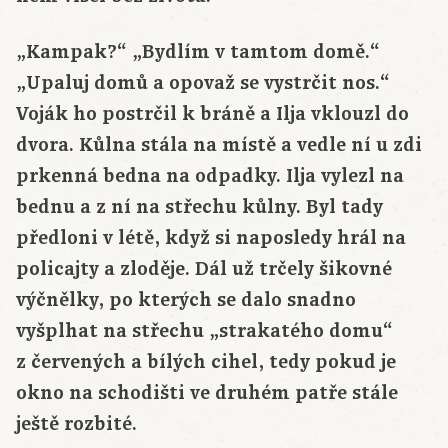
„Kampak?“ „Bydlím v tamtom domě.“
„Upaluj domů a opovaž se vystrčit nos.“
Voják ho postrčil k bráně a Ilja vklouzl do
dvora. Kůlna stála na místě a vedle ní u zdi
prkenná bedna na odpadky. Ilja vylezl na
bednu a z ní na střechu kůlny. Byl tady
předloni v létě, když si naposledy hrál na
policajty a zloděje. Dál už trčely šikovné
výčnělky, po kterých se dalo snadno
vyšplhat na střechu „strakatého domu“
z červených a bílých cihel, tedy pokud je
okno na schodišti ve druhém patře stále
ještě rozbité.