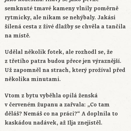
semknuté tmavé kameny vlnily poměrně
rytmicky, ale nikam se nehýbaly. Jakási
šílená cesta z živé dlažby se chvěla a tančila
na místě.
Udělal několik fotek, ale rozhodl se, že
z třetího patra budou přece jen výraznější.
Už zapomněl na strach, který prožíval před
několika minutami.
Vtom z bytu vyběhla opilá ženská
v červeném županu a zařvala: „Co tam
děláš? Nemáš co na práci?“ A doplnila to
kaskádou nadávek, až Ilja znejistěl.