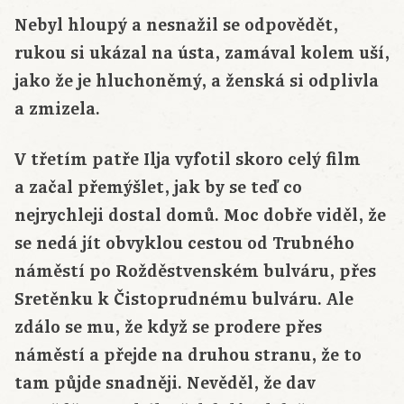
Nebyl hloupý a nesnažil se odpovědět,
rukou si ukázal na ústa, zamával kolem uší,
jako že je hluchoněmý, a ženská si odplivla
a zmizela.
V třetím patře Ilja vyfotil skoro celý film
a začal přemýšlet, jak by se teď co
nejrychleji dostal domů. Moc dobře viděl, že
se nedá jít obvyklou cestou od Trubného
náměstí po Rožděstvenském bulváru, přes
Sretěnku k Čistoprudnému bulváru. Ale
zdálo se mu, že když se prodere přes
náměstí a přejde na druhou stranu, že to
tam půjde snadněji. Nevěděl, že dav