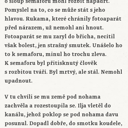
o sloup semaforu mohl rozbít napadrť.
Pomyslel na to, co se může stát s jeho
hlavou. Rukama, které chránily fotoaparát
před nárazem, už nemohl ani hnout.
Fotoaparát se mu zaryl do břicha, necítil
však bolest, jen strašný smutek. Unášelo ho
to k semaforu, minul ho trochu zleva.
K semaforu byl přitisknutý člověk
s rozbitou tváří. Byl mrtvý, ale stál. Nemohl
upadnout.
V tu chvíli se mu země pod nohama
zachvěla a rozestoupila se. Ilja vletěl do
kanálu, jehož poklop se pod nohama davu
posunul. Dopadl dobře, do smotku koudele,