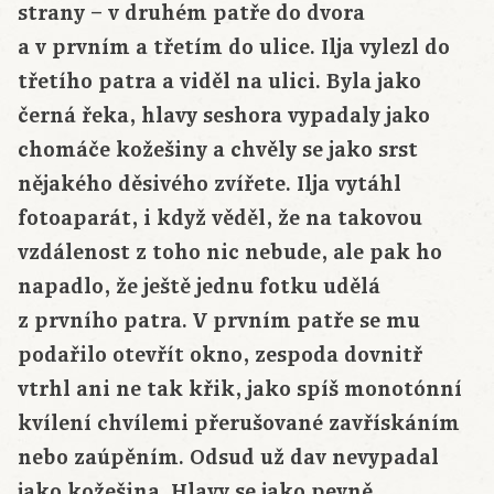
strany – v druhém patře do dvora
a v prvním a třetím do ulice. Ilja vylezl do
třetího patra a viděl na ulici. Byla jako
černá řeka, hlavy seshora vypadaly jako
chomáče kožešiny a chvěly se jako srst
nějakého děsivého zvířete. Ilja vytáhl
fotoaparát, i když věděl, že na takovou
vzdálenost z toho nic nebude, ale pak ho
napadlo, že ještě jednu fotku udělá
z prvního patra. V prvním patře se mu
podařilo otevřít okno, zespoda dovnitř
vtrhl ani ne tak křik, jako spíš monotónní
kvílení chvílemi přerušované zavřískáním
nebo zaúpěním. Odsud už dav nevypadal
jako kožešina. Hlavy se jako pevně