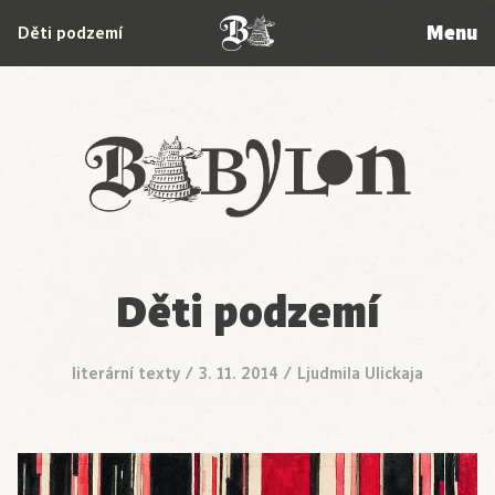
Menu
Děti podzemí
Babylon
Děti podzemí
literární texty
/
3. 11. 2014
/
Ljudmila Ulickaja