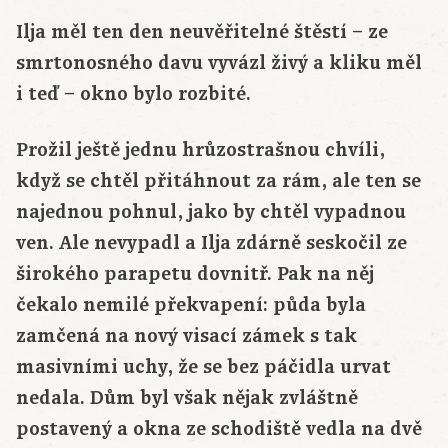
Ilja měl ten den neuvěřitelné štěstí – ze
smrtonosného davu vyvázl živý a kliku měl
i teď – okno bylo rozbité.
Prožil ještě jednu hrůzostrašnou chvíli,
když se chtěl přitáhnout za rám, ale ten se
najednou pohnul, jako by chtěl vypadnou
ven. Ale nevypadl a Ilja zdárně seskočil ze
širokého parapetu dovnitř. Pak na něj
čekalo nemilé překvapení: půda byla
zamčená na nový visací zámek s tak
masivními uchy, že se bez páčidla urvat
nedala. Dům byl však nějak zvláštně
postavený a okna ze schodiště vedla na dvě