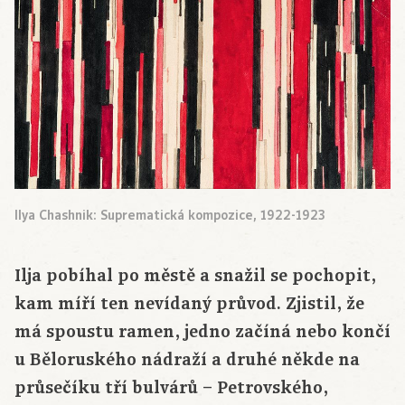
Ilya Chashnik: Suprematická kompozice, 1922-1923
Ilja pobíhal po městě a snažil se pochopit,
kam míří ten nevídaný průvod. Zjistil, že
má spoustu ramen, jedno začíná nebo končí
u Běloruského nádraží a druhé někde na
průsečíku tří bulvárů – Petrovského,