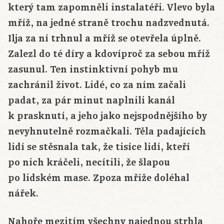
který tam zapomněli instalatéři. Vlevo byla
mříž, na jedné straně trochu nadzvednutá.
Ilja za ní trhnul a mříž se otevřela úplně.
Zalezl do té díry a kdovíproč za sebou mříž
zasunul. Ten instinktivní pohyb mu
zachránil život. Lidé, co za ním začali
padat, za pár minut naplnili kanál
k prasknutí, a jeho jako nejspodnějšího by
nevyhnutelně rozmačkali. Těla padajících
lidí se stěsnala tak, že tisíce lidí, kteří
po nich kráčeli, necítili, že šlapou
po lidském mase. Zpoza mříže doléhal
nářek.
Nahoře mezitím všechny najednou strhla