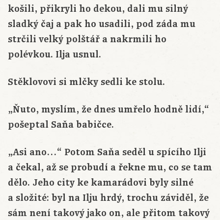
košili, přikryli ho dekou, dali mu silný
sladký čaj a pak ho usadili, pod záda mu
strčili velký polštář a nakrmili ho
polévkou. Ilja usnul.
Stěklovovi si mlčky sedli ke stolu.
„Ňuto, myslím, že dnes umřelo hodně lidí,“
pošeptal Saňa babičce.
„Asi ano…“ Potom Saňa seděl u spícího Ilji
a čekal, až se probudí a řekne mu, co se tam
dělo. Jeho city ke kamarádovi byly silné
a složité: byl na Ilju hrdý, trochu záviděl, že
sám není takový jako on, ale přitom takový