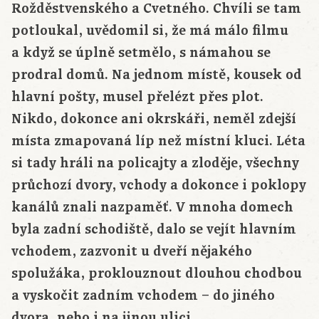
Rožděstvenského a Cvetného. Chvíli se tam
potloukal, uvědomil si, že má málo filmu
a když se úplně setmělo, s námahou se
prodral domů. Na jednom místě, kousek od
hlavní pošty, musel přelézt přes plot.
Nikdo, dokonce ani okrskáři, neměl zdejší
místa zmapovaná líp než místní kluci. Léta
si tady hráli na policajty a zloděje, všechny
průchozí dvory, vchody a dokonce i poklopy
kanálů znali nazpaměť. V mnoha domech
byla zadní schodiště, dalo se vejít hlavním
vchodem, zazvonit u dveří nějakého
spolužáka, proklouznout dlouhou chodbou
a vyskočit zadním vchodem – do jiného
dvora, nebo i na jinou ulici.