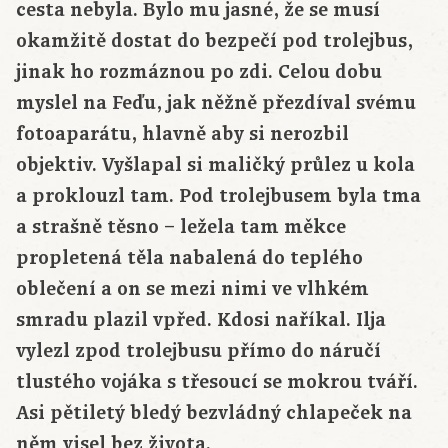
cesta nebyla. Bylo mu jasné, že se musí
okamžitě dostat do bezpečí pod trolejbus,
jinak ho rozmáznou po zdi. Celou dobu
myslel na Feďu, jak něžně přezdíval svému
fotoaparátu, hlavně aby si nerozbil
objektiv. Vyšlapal si maličký průlez u kola
a proklouzl tam. Pod trolejbusem byla tma
a strašně těsno – ležela tam měkce
propletená těla nabalená do teplého
oblečení a on se mezi nimi ve vlhkém
smradu plazil vpřed. Kdosi naříkal. Ilja
vylezl zpod trolejbusu přímo do náručí
tlustého vojáka s třesoucí se mokrou tváří.
Asi pětiletý bledý bezvládný chlapeček na
něm visel bez života.