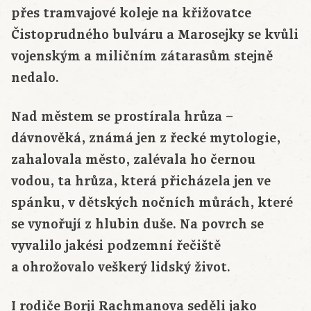
přes tramvajové koleje na křižovatce
Čistoprudného bulváru a Marosejky se kvůli
vojenským a miličním zátarasům stejně
nedalo.
Nad městem se prostírala hrůza –
dávnověká, známá jen z řecké mytologie,
zahalovala město, zalévala ho černou
vodou, ta hrůza, která přicházela jen ve
spánku, v dětských nočních můrách, které
se vynořují z hlubin duše. Na povrch se
vyvalilo jakési podzemní řečiště
a ohrožovalo veškerý lidský život.
I rodiče Borji Rachmanova seděli jako