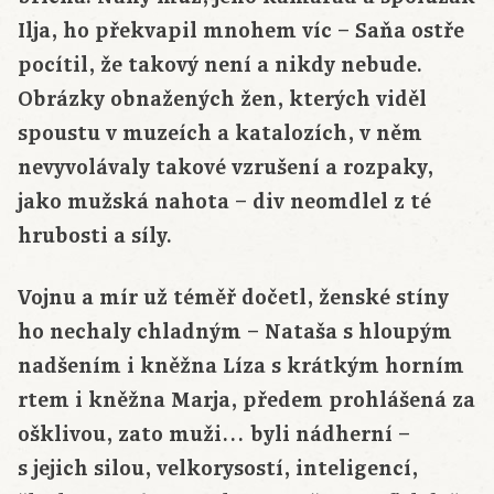
Ilja, ho překvapil mnohem víc – Saňa ostře
pocítil, že takový není a nikdy nebude.
Obrázky obnažených žen, kterých viděl
spoustu v muzeích a katalozích, v něm
nevyvolávaly takové vzrušení a rozpaky,
jako mužská nahota – div neomdlel z té
hrubosti a síly.
Vojnu a mír už téměř dočetl, ženské stíny
ho nechaly chladným – Nataša s hloupým
nadšením i kněžna Líza s krátkým horním
rtem i kněžna Marja, předem prohlášená za
ošklivou, zato muži… byli nádherní –
s jejich silou, velkorysostí, inteligencí,