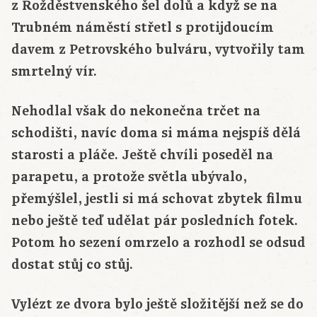
z Rožděstvenského šel dolů a když se na
Trubném náměstí střetl s protijdoucím
davem z Petrovského bulváru, vytvořily tam
smrtelný vír.
Nehodlal však do nekonečna trčet na
schodišti, navíc doma si máma nejspíš dělá
starosti a pláče. Ještě chvíli poseděl na
parapetu, a protože světla ubývalo,
přemýšlel, jestli si má schovat zbytek filmu
nebo ještě teď udělat pár posledních fotek.
Potom ho sezení omrzelo a rozhodl se odsud
dostat stůj co stůj.
Vylézt ze dvora bylo ještě složitější než se do