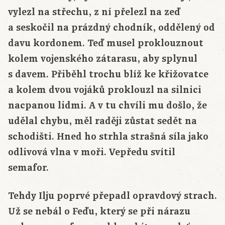
vylezl na střechu, z ní přelezl na zeď
a seskočil na prázdný chodník, oddělený od
davu kordonem. Teď musel proklouznout
kolem vojenského zátarasu, aby splynul
s davem. Přiběhl trochu blíž ke křižovatce
a kolem dvou vojáků proklouzl na silnici
nacpanou lidmi. A v tu chvíli mu došlo, že
udělal chybu, měl raději zůstat sedět na
schodišti. Hned ho strhla strašná síla jako
odlivová vlna v moři. Vepředu svítil
semafor.
Tehdy Ilju poprvé přepadl opravdový strach.
Už se nebál o Feďu, který se při nárazu