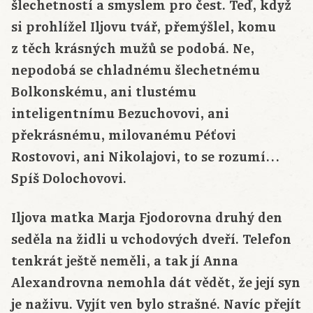
šlechetností a smyslem pro čest. Teď, když
si prohlížel Iljovu tvář, přemýšlel, komu
z těch krásných mužů se podobá. Ne,
nepodobá se chladnému šlechetnému
Bolkonskému, ani tlustému
inteligentnímu Bezuchovovi, ani
překrásnému, milovanému Péťovi
Rostovovi, ani Nikolajovi, to se rozumí…
Spíš Dolochovovi.
Iljova matka Marja Fjodorovna druhý den
seděla na židli u vchodových dveří. Telefon
tenkrát ještě neměli, a tak jí Anna
Alexandrovna nemohla dát vědět, že její syn
je naživu. Vyjít ven bylo strašné. Navíc přejít