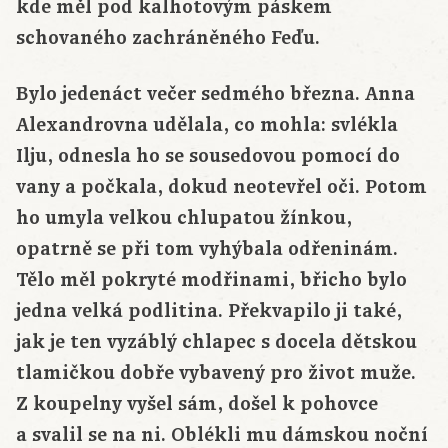
kde měl pod kalhotovým páskem
schovaného zachráněného Feďu.
Bylo jedenáct večer sedmého března. Anna
Alexandrovna udělala, co mohla: svlékla
Ilju, odnesla ho se sousedovou pomocí do
vany a počkala, dokud neotevřel oči. Potom
ho umyla velkou chlupatou žínkou,
opatrně se při tom vyhýbala odřeninám.
Tělo měl pokryté modřinami, břicho bylo
jedna velká podlitina. Překvapilo ji také,
jak je ten vyzáblý chlapec s docela dětskou
tlamičkou dobře vybavený pro život muže.
Z koupelny vyšel sám, došel k pohovce
a svalil se na ni. Oblékli mu dámskou noční