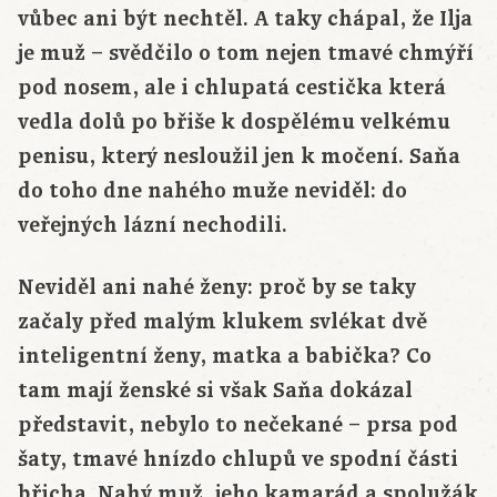
vůbec ani být nechtěl. A taky chápal, že Ilja
je muž – svědčilo o tom nejen tmavé chmýří
pod nosem, ale i chlupatá cestička která
vedla dolů po břiše k dospělému velkému
penisu, který nesloužil jen k močení. Saňa
do toho dne nahého muže neviděl: do
veřejných lázní nechodili.
Neviděl ani nahé ženy: proč by se taky
začaly před malým klukem svlékat dvě
inteligentní ženy, matka a babička? Co
tam mají ženské si však Saňa dokázal
představit, nebylo to nečekané – prsa pod
šaty, tmavé hnízdo chlupů ve spodní části
břicha. Nahý muž, jeho kamarád a spolužák