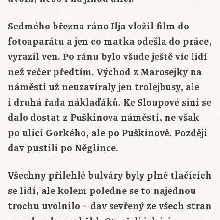
Sedmého března ráno Ilja vložil film do
fotoaparátu a jen co matka odešla do práce,
vyrazil ven. Po ránu bylo všude ještě víc lidí
než večer předtím. Východ z Marosejky na
náměstí už neuzavíraly jen trolejbusy, ale
i druhá řada náklaďáků. Ke Sloupové síni se
dalo dostat z Puškinova náměstí, ne však
po ulici Gorkého, ale po Puškinově. Později
dav pustili po Něglince.
Všechny přilehlé bulváry byly plné tlačících
se lidí, ale kolem poledne se to najednou
trochu uvolnilo – dav sevřený ze všech stran