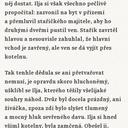
něj dostat. Ilja si však všechno pečlivě
propočítal: zazvonil na byt v přízemí
a přemluvil stařičkého majitele, aby ho
druhými dveřmi pustil ven. Stařík zavrtěl
hlavou a nesouvisle zahuhlal, že hlavní
vchod je zavřený, ale ven se dá vyjít přes
kotelnu.
Tak tenhle dědula se ani přetvařovat
nemusí, je opravdu skoro hluchoněmý,
ušklíbl se Ilja, kterého těšily všelijaké
souhry náhod. Dvůr byl docela prázdný, ani
živáčka, zpoza zdi bylo slyšet tlumený
a mocný hluk sevřeného davu. Ilja si hned
všiml kotelny, byla zamčená. Obešel ji,