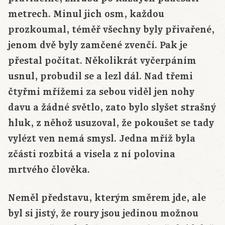
metrech. Minul jich osm, každou
prozkoumal, téměř všechny byly přivařené,
jenom dvě byly zamčené zvenčí. Pak je
přestal počítat. Několikrát vyčerpáním
usnul, probudil se a lezl dál. Nad třemi
čtyřmi mřížemi za sebou viděl jen nohy
davu a žádné světlo, zato bylo slyšet strašný
hluk, z něhož usuzoval, že pokoušet se tady
vylézt ven nemá smysl. Jedna mříž byla
zčásti rozbitá a visela z ní polovina
mrtvého člověka.
Neměl představu, kterým směrem jde, ale
byl si jistý, že roury jsou jedinou možnou