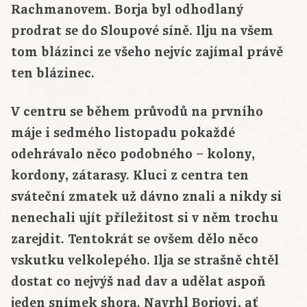
Rachmanovem. Borja byl odhodlaný
prodrat se do Sloupové síně. Ilju na všem
tom blázinci ze všeho nejvíc zajímal právě
ten blázinec.
V centru se během průvodů na prvního
máje i sedmého listopadu pokaždé
odehrávalo něco podobného – kolony,
kordony, zátarasy. Kluci z centra ten
sváteční zmatek už dávno znali a nikdy si
nenechali ujít příležitost si v něm trochu
zarejdit. Tentokrát se ovšem dělo něco
vskutku velkolepého. Ilja se strašně chtěl
dostat co nejvýš nad dav a udělat aspoň
jeden snímek shora. Navrhl Borjovi, ať