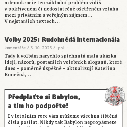
a demokracie ten základní problém vidíš
v pokřiveném či nedostatečně ošetřeném vztahu
mezi privátním a veřejným zájmem…
V nejstarších textech…
Volby 2025: Rudohnědá internacionála
komentáře
/
3. 10. 2025
/
-ppl-
Tady k volbám narychlo spíchnutá malá ukázka
idejí, názorů, postarších volebních sloganů, které
dnes – poměrně úspěšně – aktualizují Kateřina
Konečná,…
Předplaťte si Babylon,
a tím ho podpořte!
I v letošním roce vám můžeme všechna tištěná
čísla posílat. Nikdy tak Babylon nepropásnete