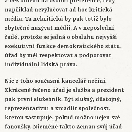
a bez ohledu na osobní preference, tedy
například nevylučovat ad hoc kritická
média. Ta nekritická by pak totiž bylo
zbytečné nazývat médii. A v neposlední
řadě, protože se jedná o obsluhu nejvyšší
exekutivní funkce demokratického státu,
úřad by měl respektovat a podporovat
individuální lidská práva.
Nic z toho současná kancelář nečiní.
Zkráceně řečeno úřad je služba a prezident
pak první služebník. Být slušný, důstojný,
reprezentativní a zrcadlit společnost,
kterou zastupuje, pokud možno nejen své
fanoušky. Nicméně takto Zeman svůj úřad