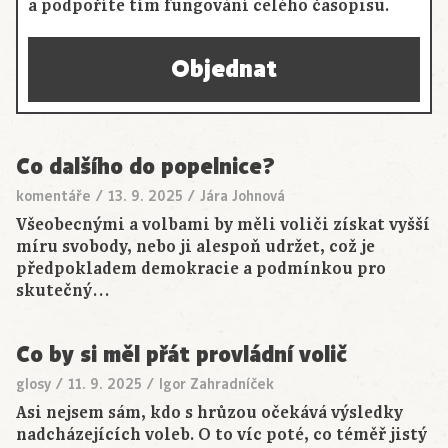
a podpoříte tím fungování celého časopisu.
Objednat
Co dalšího do popelnice?
komentáře
/
13. 9. 2025
/
Jára Johnová
Všeobecnými a volbami by měli voliči získat vyšší
míru svobody, nebo ji alespoň udržet, což je
předpokladem demokracie a podmínkou pro
skutečný…
Co by si měl přát provládní volič
glosy
/
11. 9. 2025
/
Igor Zahradníček
Asi nejsem sám, kdo s hrůzou očekává výsledky
nadcházejících voleb. O to víc poté, co téměř jistý