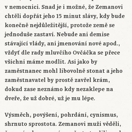
v nemocnici. Snad je i možné, že Zemanovi
chtěli dopřát jeho 15 minut slávy, kdy bude
konečně nejdůležitější, protože země se
jednoduše zastaví. Nebude ani demise
stávající vlády, ani jmenování nové apod.,
vždyť dle rady mluvčího Ovčáčka se přece
všichni máme modlit. Asi jako by
zaměstnanec mohl libovolně stonat a jeho
zaměstnavatel by prostě zavřel krám,
dokud zase neznámo kdy nezaklepe na
dveře, že už dobré, už je mu lépe.
Výsměch, povýšení, pohrdání, cynismus,
shrnuto sprostota. Zemanovi muži věděli,