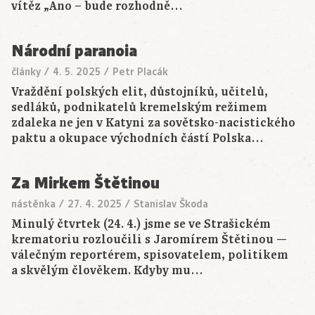
vítěz „Ano – bude rozhodně…
Národní paranoia
články
/
4. 5. 2025
/
Petr Placák
Vraždění polských elit, důstojníků, učitelů,
sedláků, podnikatelů kremelským režimem
zdaleka ne jen v Katyni za sovětsko-nacistického
paktu a okupace východních částí Polska…
Za Mirkem Štětinou
nástěnka
/
27. 4. 2025
/
Stanislav Škoda
Minulý čtvrtek (24. 4.) jsme se ve Strašickém
krematoriu rozloučili s Jaromírem Štětinou —
válečným reportérem, spisovatelem, politikem
a skvělým člověkem. Kdyby mu…