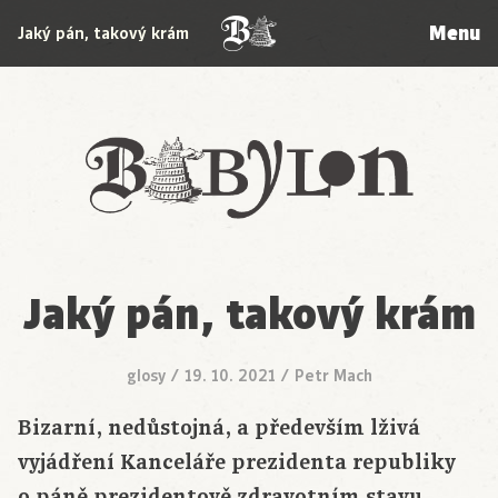
Menu
Jaký pán, takový krám
Babylon
Jaký pán, takový krám
glosy
/
19. 10. 2021
/
Petr Mach
Bizarní, nedůstojná, a především lživá
vyjádření Kanceláře prezidenta republiky
o páně prezidentově zdravotním stavu