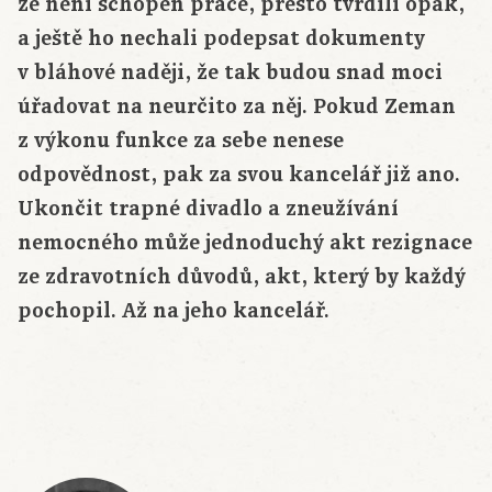
že není schopen práce, přesto tvrdili opak,
a ještě ho nechali podepsat dokumenty
v bláhové naději, že tak budou snad moci
úřadovat na neurčito za něj. Pokud Zeman
z výkonu funkce za sebe nenese
odpovědnost, pak za svou kancelář již ano.
Ukončit trapné divadlo a zneužívání
nemocného může jednoduchý akt rezignace
ze zdravotních důvodů, akt, který by každý
pochopil. Až na jeho kancelář.