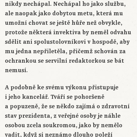
nikdy nechápal. Nechápal ho jako službu,
ale naopak jako dobytou metu, která mu
umožní chovat se ještě hůře než obvykle,
protože některá invektiva by neměl odvahu
sdělit ani spolustolovníkovi v hospodě, aby
mu jedna nepřiletěla, přičemž schován za
ochrankou se servilní redaktorkou se bát
nemusí.
A podobně ke svému výkonu přistupuje
i jeho kancelář. Tváří se pohoršeně
a popuzeně, že se někdo zajímá o zdravotní
stav prezidenta, z veřejné osoby je náhle
osobou zcela soukromou, jako by nemělo
vadit, když si neznámo dlouho poleží