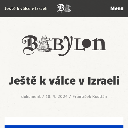
Menu
Ještě k válce v Izraeli
Babylon
Ještě k válce v Izraeli
dokument
/
10. 4. 2024
/
František Kostlán