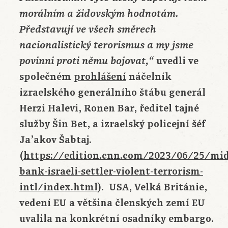
morálním a židovským hodnotám.
Představují ve všech směrech
nacionalistický terorismus a my jsme
uvedli ve
povinni proti němu bojovat,“
společném
prohlášení
náčelník
izraelského generálního štábu generál
Herzi Halevi, Ronen Bar, ředitel tajné
služby Šin Bet, a izraelský policejní šéf
Ja’akov Šabtaj.
(
https://edition.cnn.com/2023/06/25/mid
bank-israeli-settler-violent-terrorism-
intl/index.html
). USA, Velká Británie,
vedení EU a většina členských zemí EU
uvalila na konkrétní osadníky embargo.