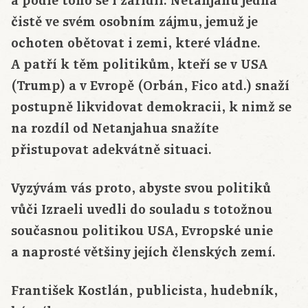
a podle toho se i zařídil. Netanjahu jedná
čistě ve svém osobním zájmu, jemuž je
ochoten obětovat i zemi, které vládne.
A patří k těm politikům, kteří se v USA
(Trump) a v Evropě (Orbán, Fico atd.) snaží
postupně likvidovat demokracii, k nimž se
na rozdíl od Netanjahua snažíte
přistupovat adekvátně situaci.
Vyzývám vás proto, abyste svou politiků
vůči Izraeli uvedli do souladu s totožnou
současnou politikou USA, Evropské unie
a naprosté většiny jejích členských zemí.
František Kostlán, publicista, hudebník,