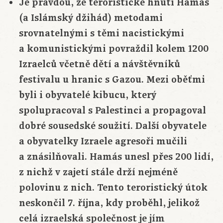
Je pravdou, že teroristické hnutí Hamás
(a Islámský džihád) metodami
srovnatelnými s těmi nacistickými
a komunistickými povraždil kolem 1200
Izraelců včetně dětí a návštěvníků
festivalu u hranic s Gazou. Mezi oběťmi
byli i obyvatelé kibucu, který
spolupracoval s Palestinci a propagoval
dobré sousedské soužití. Další obyvatele
a obyvatelky Izraele agresoři mučili
a znásilňovali. Hamás unesl přes 200 lidí,
z nichž v zajetí stále drží nejméně
polovinu z nich. Tento teroristický útok
neskončil 7. října, kdy proběhl, jelikož
celá izraelská společnost je jím