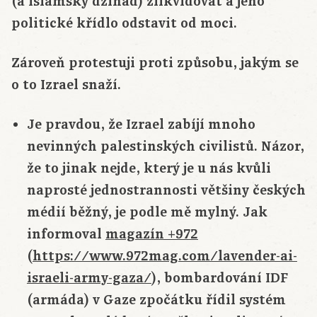
(a Islámský džihád) zlikvidovat a jeho
politické křídlo odstavit od moci.
Zároveň protestuji proti způsobu, jakým se
o to Izrael snaží.
Je pravdou, že Izrael zabíjí mnoho
nevinných palestinských civilistů. Názor,
že to jinak nejde, který je u nás kvůli
naprosté jednostrannosti většiny českých
médií běžný, je podle mě mylný. Jak
informoval
magazín +972
(
https://www.972mag.com/lavender-ai-
israeli-army-gaza/
), bombardování IDF
(armáda) v Gaze zpočátku řídil systém