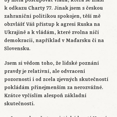
by měla postupovat vláda, která se hlásí
k odkazu Charty 77. Jinak jsem s českou
zahraniční politikou spokojen, těší mě
obzvlášť Váš přístup k agresi Ruska na
Ukrajině a k vládám, které zvolna ničí
demokracii, například v Maďarsku či na
Slovensku.
Jsem si vědom toho, že lidské poznání
pravdy je relativní, ale odvracení
pozornosti i od zcela zjevných skutečností
pokládám přinejmenším za nerozvážné.
Krátce vyčíslím alespoň základní
skutečnosti.