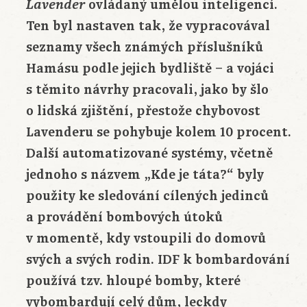
ovládaný umělou inteligencí.
Lavender
Ten byl nastaven tak, že vypracovával
seznamy všech známých příslušníků
Hamásu podle jejich bydliště – a vojáci
s těmito návrhy pracovali, jako by šlo
o lidská zjištění, přestože chybovost
Lavenderu se pohybuje kolem 10 procent.
Další automatizované systémy, včetně
jednoho s názvem „Kde je táta?“ byly
použity ke sledování cílených jedinců
a provádění bombových útoků
v momentě, kdy vstoupili do domovů
svých a svých rodin. IDF k bombardování
používá tzv. hloupé bomby, které
vybombardují celý dům, leckdy