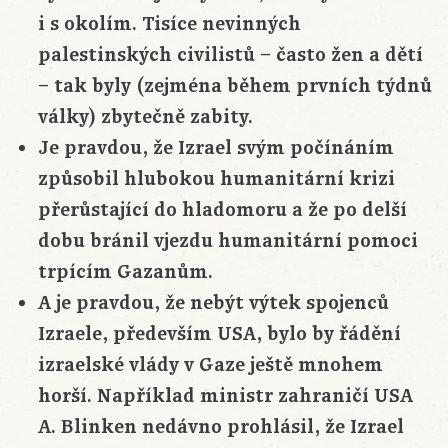
i s okolím. Tisíce nevinných
palestinských civilistů – často žen a dětí
– tak byly (zejména během prvních týdnů
války) zbytečně zabity.
Je pravdou, že Izrael svým počínáním
způsobil hlubokou humanitární krizi
přerůstající do hladomoru a že po delší
dobu bránil vjezdu humanitární pomoci
trpícím Gazanům.
A je pravdou, že nebýt výtek spojenců
Izraele, především USA, bylo by řádění
izraelské vlády v Gaze ještě mnohem
horší. Například ministr zahraničí USA
A. Blinken nedávno prohlásil, že Izrael