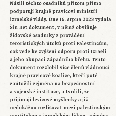
Násilí těchto osadníků přitom přímo
podporují krajně pravicoví ministři
izraelské vlády. Dne 16. srpna 2023 vydala
Šin Bet dokument, v němž obviňuje
židovské osadníky z provádění
teroristických útoků proti Palestincům,
což vede ke zvýšení odporu proti Izraeli
a jeho okupaci Západního břehu. Tento
dokument rozzlobil více členů vládnoucí
krajně pravicové koalice, kteří poté
zaútočili zejména na bezpečnostní
a vojenské instituce, a tvrdili, že
přijímají levicové myšlenky a již
nedokážou rozlišovat mezi palestinským
nepřítelem a izraelským lidem, zejména