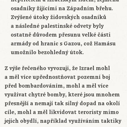
osadníky žijícími na Západním břehu.
Zvýšené útoky židovských osadníků
a následné palestinské odvety byly
ostatně důvodem přesunu velké části
armády od hranic s Gazou, což Hamásu
umožnilo bezohledný útok.
Z výše řečeného vyvozuji, že Izrael mohl
a měl více upřednostňovat pozemní boj
před bombardováním, mohl a měl více
využívat chytré bomby, které jsou mnohem
přesnější a nemají tak silný dopad na okolí
cíle, mohl a měl likvidovat teroristy mimo
jejich obydlí, například využíváním taktiky