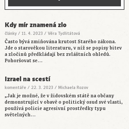
Kdy mír znamená zlo
články
/
11. 4. 2023
/
Věra Tydlitátová
Často bývá zmiňována krutost Starého zákona.
Jde o starověkou literaturu, v níž se popisy bitev
a zločinů předkládají bez zvláštních ohledů.
Pohoršovat se…
Izrael na scestí
komentáře
/
22. 3. 2023
/
Michaela Rozov
„Jak je možné, že v židovském státě na občany
demonstrující v obavě o politický osud své vlasti,
používá policie agresivní prostředky typu
světelných…