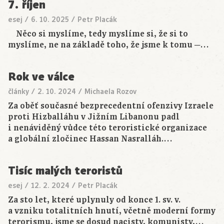
7. říjen
esej
/
6. 10. 2025
/
Petr Placák
Něco si myslíme, tedy myslíme si, že si to
myslíme, ne na základě toho, že jsme k tomu ─…
Rok ve válce
články
/
2. 10. 2024
/
Michaela Rozov
Za oběť současné bezprecedentní ofenzivy Izraele
proti Hizballáhu v Jižním Libanonu padl
i nenáviděný vůdce této teroristické organizace
a globální zločinec Hassan Nasralláh.…
Tisíc malých teroristů
esej
/
12. 2. 2024
/
Petr Placák
Za sto let, které uplynuly od konce 1. sv. v.
a vzniku totalitních hnutí, včetně moderní formy
terorismu, jsme se dosud nacisty, komunisty,…