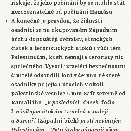
riskuje, že jeho počínání by se mohlo stát
nerozeznatelné od počínání Hamásu.
A konečně je pravdou, že židovští
osadníci se na okupovaném Západním
břehu dopouštějí zvěrstev, etnických
čistek a teroristických útoků i vůči těm
Palestincům, kteří nemají s teroristy nic
společného. Vysocí izraelští bezpečnostní
činitelé odsoudili loni v červnu některé
osadníky po jejich útocích v okolí
palestinské vesnice Umm Safr severně od
Ramalláhu.
„V posledních dnech došlo
k násilným útokům Izraelců v Judeji
(Západní břeh)
a Samaří
proti nevinným
Palestincům… Tyto útoky odporují všem