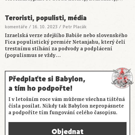
Teroristi, populisti, média
komentáře
/
16. 10. 2023
/
Petr Placák
Izraelská verze zdejšího Babiše nebo slovenského
Fica populistický premiér Netanjahu, který čelí
trestnímu stíhání za podvody a podplácení
(populismus se vždy…
Předplaťte si Babylon,
a tím ho podpořte!
I v letošním roce vám můžeme všechna tištěná
čísla posílat. Nikdy tak Babylon nepropásnete
a podpoříte tím fungování celého časopisu.
Objednat