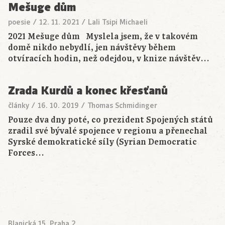
Mešuge dům
poesie
/
12. 11. 2021
/
Lali Tsipi Michaeli
2021 Mešuge dům Myslela jsem, že v takovém
domě nikdo nebydlí, jen návštěvy během
otvíracích hodin, než odejdou, v knize návštěv…
Zrada Kurdů a konec křesťanů
články
/
16. 10. 2019
/
Thomas Schmidinger
Pouze dva dny poté, co prezident Spojených států
zradil své bývalé spojence v regionu a přenechal
Syrské demokratické síly (Syrian Democratic
Forces…
Blanická 15, Praha 2