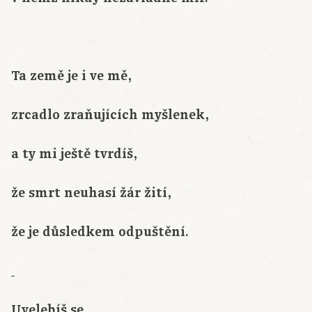
Ta země je i ve mě,
zrcadlo zraňujících myšlenek,
a ty mi ještě tvrdíš,
že smrt neuhasí žár žití,
že je důsledkem odpuštění.
Uvelebíš se,