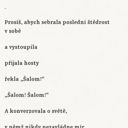
Prosíš, abych sebrala poslední štědrost
v sobě
a vystoupila
přijala hosty
řekla „Šalom!“
„Šalom! Šalom!“
A konverzovala o světě,
v němž nikdy nezavládne mír.