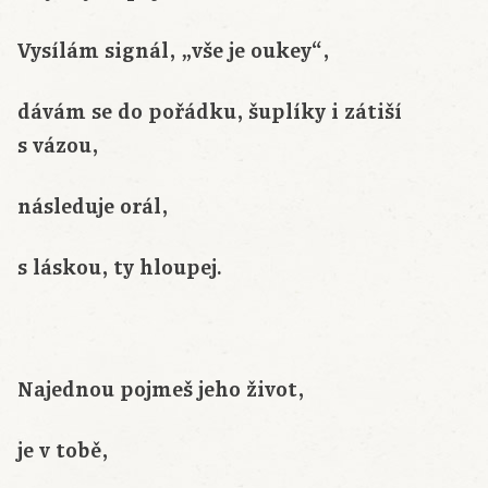
Vysílám signál, „vše je oukey“,
dávám se do pořádku, šuplíky i zátiší
s vázou,
následuje orál,
s láskou, ty hloupej.
Najednou pojmeš jeho život,
je v tobě,