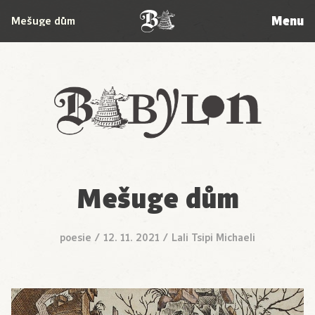
Menu
Mešuge dům
Babylon
Mešuge dům
poesie
/
12. 11. 2021
/
Lali Tsipi Michaeli