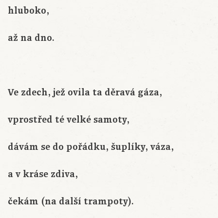
hluboko,
až na dno.
Ve zdech, jež ovila ta děravá gáza,
vprostřed té velké samoty,
dávám se do pořádku, šuplíky, váza,
a v kráse zdiva,
čekám (na další trampoty).