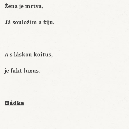
Žena je mrtva,
Já souložím a žiju.
A s láskou koitus,
je fakt luxus.
Hádka