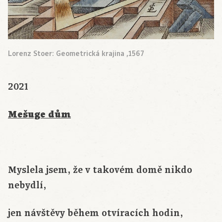
Lorenz Stoer: Geometrická krajina ,1567
2021
Mešuge dům
Myslela jsem, že v takovém domě nikdo
nebydlí,
jen návštěvy během otvíracích hodin,