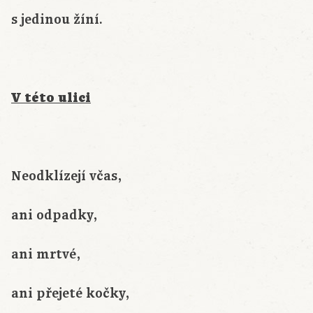
s jedinou žíní.
V této ulici
Neodklízejí včas,
ani odpadky,
ani mrtvé,
ani přejeté kočky,