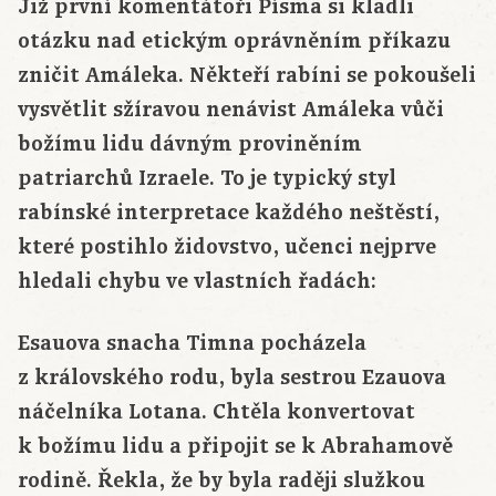
Již první komentátoři Písma si kladli
otázku nad etickým oprávněním příkazu
zničit Amáleka. Někteří rabíni se pokoušeli
vysvětlit sžíravou nenávist Amáleka vůči
božímu lidu dávným proviněním
patriarchů Izraele. To je typický styl
rabínské interpretace každého neštěstí,
které postihlo židovstvo, učenci nejprve
hledali chybu ve vlastních řadách:
Esauova snacha Timna pocházela
z královského rodu, byla sestrou Ezauova
náčelníka Lotana. Chtěla konvertovat
k božímu lidu a připojit se k Abrahamově
rodině. Řekla, že by byla raději služkou