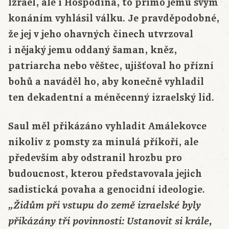
Izrael, ale i Hospodina, to přímo jemu svým
konáním vyhlásil válku. Je pravděpodobné,
že jej v jeho ohavných činech utvrzoval
i nějaký jemu oddaný šaman, kněz,
patriarcha nebo věštec, ujišťoval ho přízní
bohů a naváděl ho, aby konečně vyhladil
ten dekadentní a méněcenný izraelský lid.
Saul měl přikázáno vyhladit Amálekovce
nikoliv z pomsty za minulá příkoří, ale
především aby odstranil hrozbu pro
budoucnost, kterou představovala jejich
sadistická povaha a genocidní ideologie.
„Židům při vstupu do země izraelské byly
přikázány tři povinnosti: Ustanovit si krále,