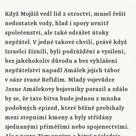
Když Mojžíš vedl lid z otroctví, musel řešit
nedostatek vody, hlad i spory uvnitř
společenství, ale také odrážet útoky
nepřátel. V jedné takové chvíli, právě když
Izraelci žíznili, byli podráždění a vysílení,
bez jakéhokoliv důvodu a bez vyhlášení
nepřátelství napadl Amálek jejich tábor
v oáze zvané Refídim. Mladý vojevůdce
Jozue Amálekovy bojovníky porazil a zdálo
by se, že tato bitva bude jednou z mnoha
podobných epizod, které běžně probíhaly
mezi stepními kmeny a byly střídány
sjednanými příměřími nebo spojenectvími.