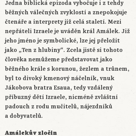
Jedna biblická epizoda vybočuje i z tehdy
běžných válečných zvyklostí a znepokojuje
čtenáře a interprety již celá staletí. Mezi
nepřáteli Izraele je uváděn král Amálek. Již
jeho jméno je symbolické, lze jej přeložit
jako „Ten z hlubiny“. Zcela jistě si tohoto
člověka nemůžeme představovat jako
běžného krále s korunou, žezlem a trůnem,
byl to divoký kmenový náčelník, vnuk
Jákobova bratra Esaua, tedy vzdálený
příbuzný dětí Izraele, nicméně zvláštní
padouch z rodu mučitelů, nájezdníků
a dobyvatelů.
Amálekův zločin