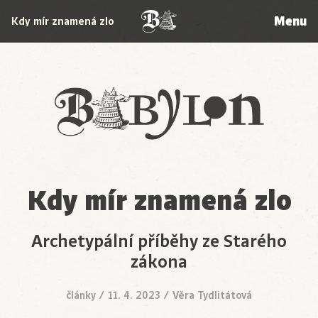
Menu
Kdy mír znamená zlo
Babylon
Kdy mír znamená zlo
Archetypální příběhy ze Starého
zákona
články
/
11. 4. 2023
/
Věra Tydlitátová