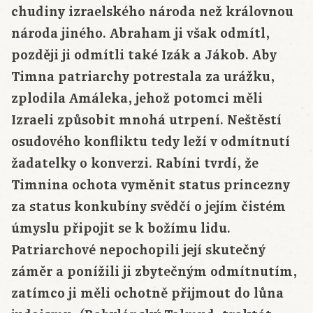
chudiny izraelského národa než královnou
národa jiného. Abraham ji však odmítl,
později ji odmítli také Izák a Jákob. Aby
Timna patriarchy potrestala za urážku,
zplodila Amáleka, jehož potomci měli
Izraeli způsobit mnohá utrpení. Neštěstí
osudového konfliktu tedy leží v odmítnutí
žadatelky o konverzi. Rabíni tvrdí, že
Timnina ochota vyměnit status princezny
za status konkubíny svědčí o jejím čistém
úmyslu připojit se k božímu lidu.
Patriarchové nepochopili její skutečný
záměr a ponížili ji zbytečným odmítnutím,
zatímco ji měli ochotně přijmout do lůna