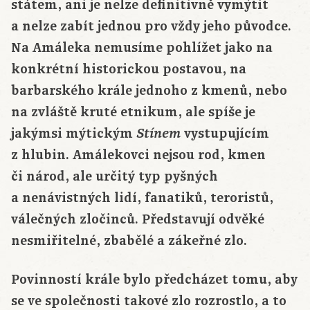
státem, ani je nelze definitivně vymýtit
a nelze zabít jednou pro vždy jeho původce.
Na Amáleka nemusíme pohlížet jako na
konkrétní historickou postavou, na
barbarského krále jednoho z kmenů, nebo
na zvláště kruté etnikum, ale spíše je
jakýmsi mýtickým
vystupujícím
Stínem
z hlubin. Amálekovci nejsou rod, kmen
či národ, ale určitý typ pyšných
a nenávistných lidí, fanatiků, teroristů,
válečných zločinců. Představují odvěké
nesmiřitelné, zbabělé a zákeřné zlo.
Povinností krále bylo předcházet tomu, aby
se ve společnosti takové zlo rozrostlo, a to