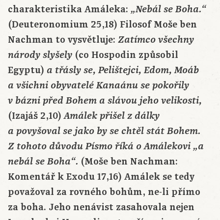
charakteristika Amáleka:
„Nebál se Boha.“
(Deuteronomium 25,18) Filosof Moše ben
Nachman to vysvětluje:
Zatímco všechny
(co Hospodin způsobil
národy slyšely
Egyptu)
a třásly se, Pelištejci, Edom, Moáb
a všichni obyvatelé Kanaánu se pokořily
v bázni před Bohem a slávou jeho velikosti,
(Izajáš 2,10)
Amálek přišel z dálky
a povyšoval se jako by se chtěl stát Bohem.
Z tohoto důvodu Písmo říká o Amálekovi „a
(Moše ben Nachman:
nebál se Boha“.
Komentář k Exodu 17,16) Amálek se tedy
považoval za rovného bohům, ne-li přímo
za boha. Jeho nenávist zasahovala nejen