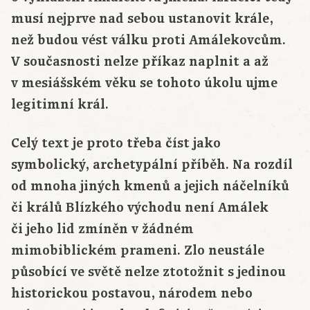
musí nejprve nad sebou ustanovit krále,
než budou vést válku proti Amálekovcům.
V současnosti nelze příkaz naplnit a až
v mesiášském věku se tohoto úkolu ujme
legitimní král.
Celý text je proto třeba číst jako
symbolický, archetypální příběh. Na rozdíl
od mnoha jiných kmenů a jejich náčelníků
či králů Blízkého východu není Amálek
či jeho lid zmíněn v žádném
mimobiblickém prameni. Zlo neustále
působící ve světě nelze ztotožnit s jedinou
historickou postavou, národem nebo