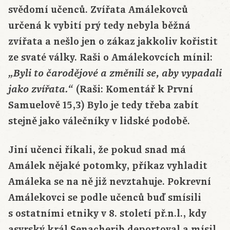
svědomí učenců. Zvířata Amálekovců
určená k vybití prý tedy nebyla běžná
zvířata a nešlo jen o zákaz jakkoliv kořistit
ze svaté války. Raši o Amálekovcích mínil:
„Byli to čarodějové a změnili se, aby vypadali
(Raši: Komentář k První
jako zvířata.“
Samuelově 15,3) Bylo je tedy třeba zabít
stejně jako válečníky v lidské podobě.
Jiní učenci říkali, že pokud snad má
Amálek nějaké potomky, příkaz vyhladit
Amáleka se na ně již nevztahuje. Pokrevní
Amálekovci se podle učenců buď smísili
s ostatními etniky v 8. století př.n.l., kdy
asyrský král Senacherib deportoval a mísil