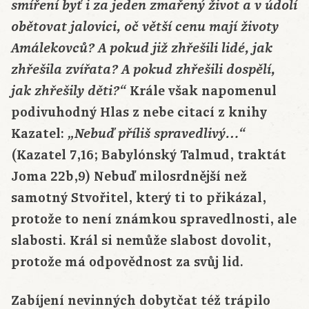
smíření byť i za jeden zmařený život a v údolí
obětovat jalovici, oč větší cenu mají životy
Amálekovců? A pokud již zhřešili lidé, jak
zhřešila zvířata? A pokud zhřešili dospělí,
Krále však napomenul
jak zhřešily děti?“
podivuhodný Hlas z nebe citací z knihy
Kazatel:
„Nebuď příliš spravedlivý…“
(Kazatel 7,16; Babylónský Talmud, traktát
Joma 22b,9) Nebuď milosrdnější než
samotný Stvořitel, který ti to přikázal,
protože to není známkou spravedlnosti, ale
slabosti. Král si nemůže slabost dovolit,
protože má odpovědnost za svůj lid.
Zabíjení nevinných dobytčat též trápilo