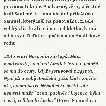
povinností krále. A odvážný, věrný a čestný
král Saul měl k tomu ideální příležitost.
Samuel, který měl na panovníka Izraele
veliký vliv, králi připomněl kletbu, která
od bitvy u Refídim spočívala na Amálekově
rodu:
„Toto praví Hospodin zástupů: Mám
v patrnosti, co učinil Amálek Izraeli; položil
se mu do cesty, když vystupoval z Egypta.
Nyní jdi a pobij Amáleka; jako klaté zničíte
vše, co mu patří. Nebudeš ho šetřit, ale
usmrtíš muže i ženu, pachole i kojence, býka
(První Samuelova
i ovci, velblouda i osla!“