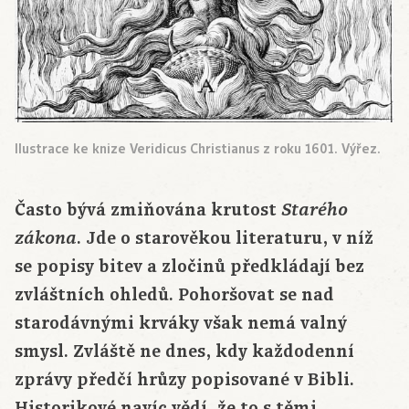
Ilustrace ke knize Veridicus Christianus z roku 1601. Výřez.
Často bývá zmiňována krutost
Starého
. Jde o starověkou literaturu, v níž
zákona
se popisy bitev a zločinů předkládají bez
zvláštních ohledů. Pohoršovat se nad
starodávnými krváky však nemá valný
smysl. Zvláště ne dnes, kdy každodenní
zprávy předčí hrůzy popisované v Bibli.
Historikové navíc vědí, že to s těmi