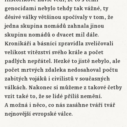
genocidami nebylo tehdy tak vážné, ty
děsivé války většinou spočívaly v tom, že
jedna skupina nomádů zahnala jinou
skupinu nomádů o dvacet mil dále.
Kronikáři a básníci zpravidla zveličovali
velikost vítězství svého krále a počet
padlých nepřátel. Hezké to jistě nebylo, ale
počet mrtvých zdaleka nedosahoval počtu
zabitých vojáků i civilistů v současných
válkách. Nakonec si můžeme z takové četby
vzít také to, že se lidé příliš nemění.
A možná i něco, co nás zasáhne tváří tvář
nejnovější evropské válce.