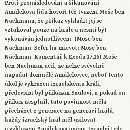
Proti pronásledování a šikanování
Amálekova lidu hovoří též tvrzení Moše ben
Nachmana, že příkaz vyhladit jej se
vztahoval pouze na krále a nesmí být
vykonáván jednotlivcem. (Moše ben
Nachman: Sefer ha-micvot; Moše ben
Nachman: Komentář k Exodu 17,16) Moše
ben Nachman učil, že nelze svévolně
napadat domnělé Amálekovce, neboť tento
úkol je vyhrazen izraelskému králi,
především byl přikázán Saulovi, a pokud on
příkaz nesplnil, tato povinnost měla
přecházet z generace na generaci králů,
každý izraelský král měl usilovat
o vyhlazení Amálekova jména. Izraelci tedy