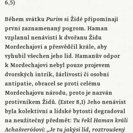
6,5)
Během svátku
si Židé připomínají
Purim
první zaznamenaný pogrom. Haman
vzplanul nenávistí k dvořanu Židu
Mordechajovi a přesvědčil krále, aby
vyhubil všechen jeho lid. Hamanův odpor
k Mordechajovi nebyl pouze projevem
dvorských intrik, žárlivosti či osobní
antipatie, obracel se proti celému
Mordechajovu národu, proto je nazván
protivníkem Židů. (Ester 8,1) Jeho nenávist
byla kolektivní a lidské bytosti degradoval
na neužitečný předmět:
Tu řekl Haman králi
Achašveróšovi: „Je tu jakýsi lid, roztroušený