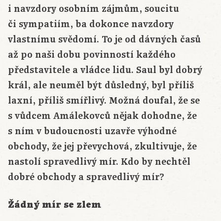
i navzdory osobním zájmům, soucitu
či sympatiím, ba dokonce navzdory
vlastnímu svědomí. To je od dávných časů
až po naši dobu povinností každého
představitele a vládce lidu. Saul byl dobrý
král, ale neuměl být důsledný, byl příliš
laxní, příliš smířlivý. Možná doufal, že se
s vůdcem Amálekovců nějak dohodne, že
s ním v budoucnosti uzavře výhodné
obchody, že jej převychová, zkultivuje, že
nastolí spravedlivý mír. Kdo by nechtěl
dobré obchody a spravedlivý mír?
Žádný mír se zlem