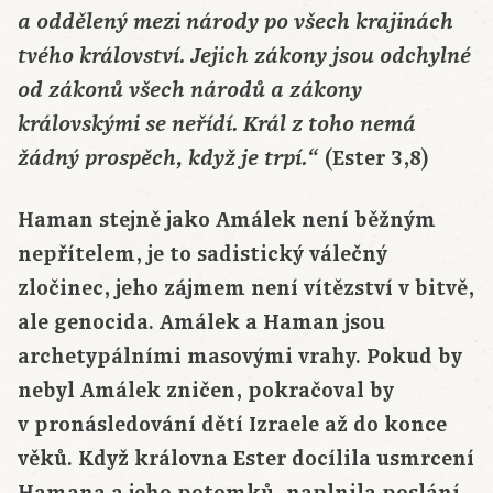
a oddělený mezi národy po všech krajinách
tvého království. Jejich zákony jsou odchylné
od zákonů všech národů a zákony
královskými se neřídí. Král z toho nemá
(Ester 3,8)
žádný prospěch, když je trpí.“
Haman stejně jako Amálek není běžným
nepřítelem, je to sadistický válečný
zločinec, jeho zájmem není vítězství v bitvě,
ale genocida. Amálek a Haman jsou
archetypálními masovými vrahy. Pokud by
nebyl Amálek zničen, pokračoval by
v pronásledování dětí Izraele až do konce
věků. Když královna Ester docílila usmrcení