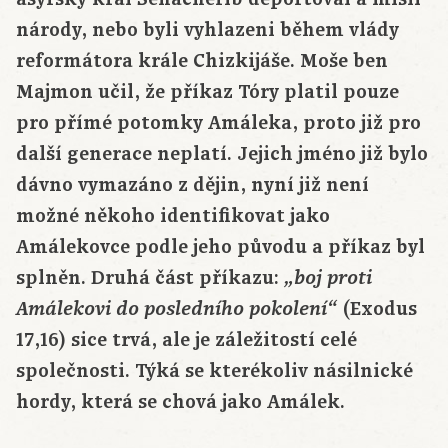
národy, nebo byli vyhlazeni během vlády
reformátora krále Chizkijáše. Moše ben
Majmon učil, že příkaz Tóry platil pouze
pro přímé potomky Amáleka, proto již pro
další generace neplatí. Jejich jméno již bylo
dávno vymazáno z dějin, nyní již není
možné někoho identifikovat jako
Amálekovce podle jeho původu a příkaz byl
splněn. Druhá část příkazu:
„boj proti
(Exodus
Amálekovi do posledního pokolení“
17,16) sice trvá, ale je záležitostí celé
společnosti. Týká se kterékoliv násilnické
hordy, která se chová jako Amálek.