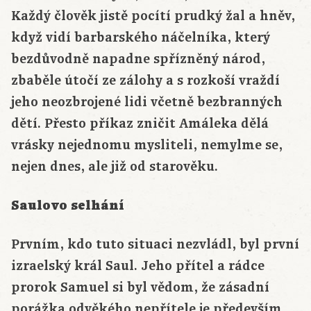
Každý člověk jistě pocítí prudký žal a hněv,
když vidí barbarského náčelníka, který
bezdůvodně napadne spřízněný národ,
zbaběle útočí ze zálohy a s rozkoší vraždí
jeho neozbrojené lidi včetně bezbranných
dětí. Přesto příkaz zničit Amáleka dělá
vrásky nejednomu mysliteli, nemylme se,
nejen dnes, ale již od starověku.
Saulovo selhání
Prvním, kdo tuto situaci nezvládl, byl první
izraelský král Saul. Jeho přítel a rádce
prorok Samuel si byl vědom, že zásadní
porážka odvěkého nepřítele je především