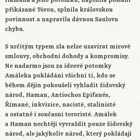
Hamana a jeho potomků, naplnila poslání
přikázané Tórou, splnila královskou
povinnost a napravila dávnou Saulovu
chybu.
S určitým typem zla nelze uzavírat mírové
smlouvy, obchodní dohody a kompromisy.
Ne nadarmo jsou za ideové potomky
Amáleka pokládáni všichni ti, kdo se
během dějin pokoušeli vyhladit židovský
národ, Haman, Antiochos Epifanés,
Římané, inkvizice, nacisté, stalinisté
a ostatně i současní teroristé. Amálek
a Haman nechtějí vyvraždit pouze židovský
národ, ale jakýkoliv národ, který pokládají