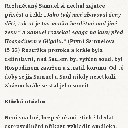
Rozhněvaný Samuel si nechal zajatce
přivést a řekl:
„Jako tvůj meč zbavoval ženy
dětí, tak ať je tvá matka bezdětná nad jiné
ženy.“ A Samuel rozsekal Agaga na kusy před
(První Samuelova
Hospodinem v Gilgálu.“
15,33) Roztržka proroka a krále byla
definitivní, nad Saulem byl vyřčen soud, byl
Hospodinem zavržen a ztratil korunu. Od té
doby se již Samuel a Saul nikdy nesetkali.
Zkázou krále se stal jeho soucit.
Etická otázka
Není snadné, bezpečné ani etické hledat
ospravedlnění příkazu vyhladit Amáleka.