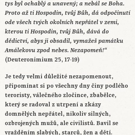
tys byl ochablý a unavený; a nebál se Boha.
Proto až ti Hospodin, tvůj Bůh, dá odpočinutí
ode všech tvých okolních nepřátel v zemi,
kterou ti Hospodin, tvůj Bůh, dává do
dědictví, abys ji obsadil, vymažeš památku
Amálekovu zpod nebes. Nezapomeň!“
(Deuteronimium 25, 17-19)
Je tedy velmi důležité nezapomenout,
připomínat si po všechny dny činy podlého
teroristy, válečného zločince, zbabělce,
který se radoval z utrpení a zkázy
domnělých nepřátel, nikoliv silných,
ozbrojených mužů, ale civilistů. Bavil se
vražděním slabých, starců, žen a dětí.