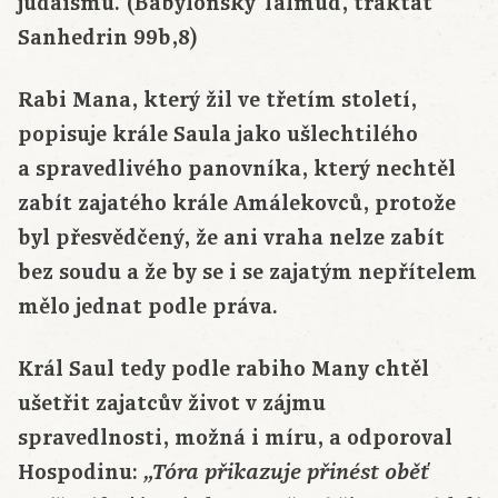
judaismu. (Babylónský Talmud, traktát
Sanhedrin 99b,8)
Rabi Mana, který žil ve třetím století,
popisuje krále Saula jako ušlechtilého
a spravedlivého panovníka, který nechtěl
zabít zajatého krále Amálekovců, protože
byl přesvědčený, že ani vraha nelze zabít
bez soudu a že by se i se zajatým nepřítelem
mělo jednat podle práva.
Král Saul tedy podle rabiho Many chtěl
ušetřit zajatcův život v zájmu
spravedlnosti, možná i míru, a odporoval
Hospodinu:
„Tóra přikazuje přinést oběť