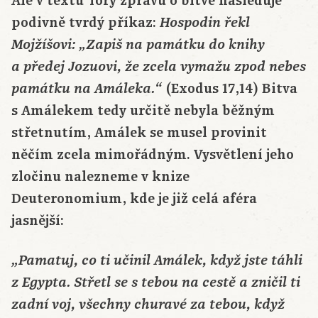
Ale v textu Tóry zprávu o bitvě následuje
podivně tvrdý příkaz:
Hospodin řekl
Mojžíšovi: „Zapiš na památku do knihy
a předej Jozuovi, že zcela vymažu zpod nebes
(Exodus 17,14) Bitva
památku na Amáleka.“
s Amálekem tedy určitě nebyla běžným
střetnutím, Amálek se musel provinit
něčím zcela mimořádným. Vysvětlení jeho
zločinu nalezneme v knize
Deuteronomium, kde je již celá aféra
jasnější:
„
Pamatuj, co ti učinil Amálek, když jste táhli
z Egypta. Střetl se s tebou na cestě a zničil ti
zadní voj, všechny churavé za tebou, když