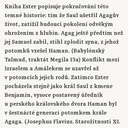
Kniha Ester popisuje pokračování této
temné historie: tím že Saul ušetřil Agagův
život, zatížil budoucí pokolení odvěkým
ohrožením z hlubin. Agag ještě předtím než
jej Samuel zabil, stihl zplodit syna, z jehož
potomků vzešel Haman. (Babylónský
Talmud, traktát Megila 13a) Konflikt mezi
Izraelem a Amálekem se uzavřel až
v potomcích jejich rodů. Zatímco Ester
pocházela stejně jako král Saul z kmene
Benjamín, vysoce postavený úředník
u perského královského dvora Haman byl
v šestnácté generaci potomkem krále
Agaga. (Josephus Flavius. Starožitnosti XI.