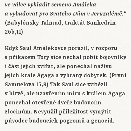
ve válce vyhladit semeno Amáleka
a vybudovat pro Svatého Dům v Jeruzalémě.“
(Babylónský Talmud, traktát Sanhedrin
26b,11)
Když Saul Amálekovce porazil, v rozporu
s příkazem Tóry sice nechal pobít bojovníky
i část jejich zvířat, ale ponechal naživu
jejich krále Agaga a vybraný dobytek. (První
Samuelova 15,9) Tak Saul sice zvítězil
v bitvě, ale uzavřením míru s králem Agaga
ponechal otevřené dveře budoucím
zločinům. Nevyužil příležitost vymýtit
původce budoucích pogromů a genocid.