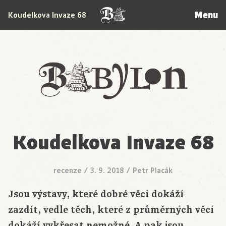
Menu
Koudelkova Invaze 68
Babylon
Koudelkova Invaze 68
recenze
/
3. 9. 2018
/
Petr Placák
Jsou výstavy, které dobré věci dokáží
zazdít, vedle těch, které z průměrných věcí
dokáží vykřesat nemožné. A pak jsou