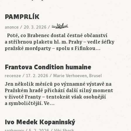
PAMPRLÍK
anonce
/
20. 3. 2026
/
Poté, co Brabenec dostal čestné občanství
a stříbrnou plaketu hl. m. Prahy − vedle šéfky
pražské mordparty − spolu s Fifinkou…
Frantova Condition humaine
recenze
/
17. 2. 2026
/
Marie Verhoeven, Brusel
Jen několik měsíců po významné výstavě na
Pražském hradě přichází další silný moment
v životě Franty – tentokrát však osobnější
a symboličtější. Ve…
Ivo Medek Kopaninský
rozhovory
/
5. 2. 2026
/
Viki Shock