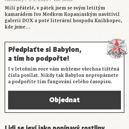
Milí přátelé, v pátek jsem se svým letitým
kamarádem Ivo Medkem Kopaninským navštívil
galerii DOX a poté literární hospodu Knihkopec,
kde jsme…
Předplaťte si Babylon,
a tím ho podpořte!
I v letošním roce vám můžeme všechna tištěná
čísla posílat. Nikdy tak Babylon nepropásnete
a podpoříte tím fungování celého časopisu.
Objednat
Lidi se jeví jako popínavý rostliny