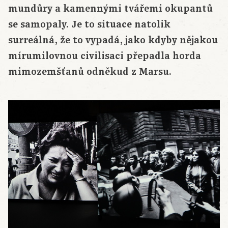
mundůry a kamennými tvářemi okupantů
se samopaly. Je to situace natolik
surreálná, že to vypadá, jako kdyby nějakou
mírumilovnou civilisaci přepadla horda
mimozemšťanů odněkud z Marsu.