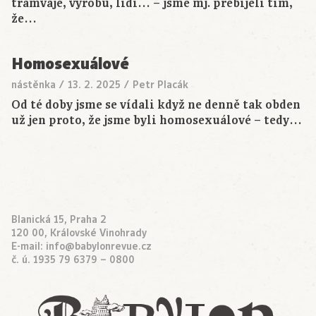
tramvaje, výrobu, lidi… – jsme mj. přebíjeli tím,
že…
Homosexuálové
nástěnka
/
13. 2. 2025
/
Petr Placák
Od té doby jsme se vídali když ne denně tak obden
už jen proto, že jsme byli homosexuálové – tedy…
Blanická 15, Praha 2
120 00, Královské Vinohrady
E-mail:
info@babylonrevue.cz
č. ú. 1935 79 6379 – 0800