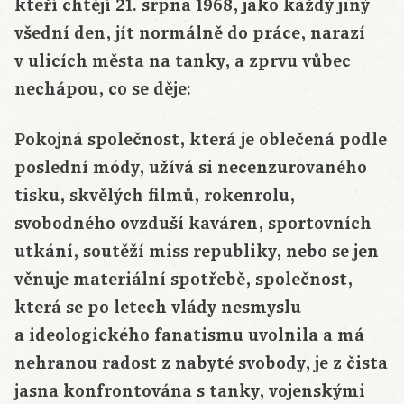
kteří chtějí 21. srpna 1968, jako každý jiný
všední den, jít normálně do práce, narazí
v ulicích města na tanky, a zprvu vůbec
nechápou, co se děje:
Pokojná společnost, která je oblečená podle
poslední módy, užívá si necenzurovaného
tisku, skvělých filmů, rokenrolu,
svobodného ovzduší kaváren, sportovních
utkání, soutěží miss republiky, nebo se jen
věnuje materiální spotřebě, společnost,
která se po letech vlády nesmyslu
a ideologického fanatismu uvolnila a má
nehranou radost z nabyté svobody, je z čista
jasna konfrontována s tanky, vojenskými