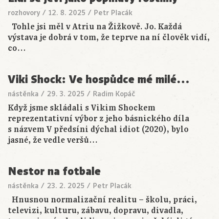
rozhovory
/
12. 8. 2025
/
Petr Placák
Tohle jsi měl v Atriu na Žižkově. Jo. Každá
výstava je dobrá v tom, že teprve na ní člověk vidí,
co…
Viki Shock: Ve hospůdce mé milé…
nástěnka
/
29. 3. 2025
/
Radim Kopáč
Když jsme skládali s Vikim Shockem
reprezentativní výbor z jeho básnického díla
s názvem V předsíni dýchal idiot (2020), bylo
jasné, že vedle veršů…
Nestor na fotbale
nástěnka
/
23. 2. 2025
/
Petr Placák
Hnusnou normalizační realitu – školu, práci,
televizi, kulturu, zábavu, dopravu, divadla,