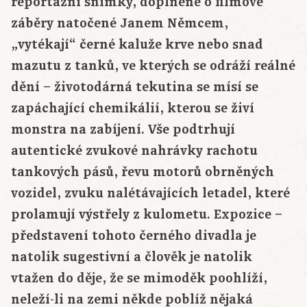
reportážní snímky, doplněné o filmové
záběry natočené Janem Němcem,
„vytékají“ černé kaluže krve nebo snad
mazutu z tanků, ve kterých se odráží reálné
dění – životodárná tekutina se mísí se
zapáchající chemikálií, kterou se živí
monstra na zabíjení. Vše podtrhují
autentické zvukové nahrávky rachotu
tankových pásů, řevu motorů obrněných
vozidel, zvuku nalétávajících letadel, které
prolamují výstřely z kulometu. Expozice –
představení tohoto černého divadla je
natolik sugestivní a člověk je natolik
vtažen do děje, že se mimoděk poohlíží,
neleží-li na zemi někde poblíž nějaká