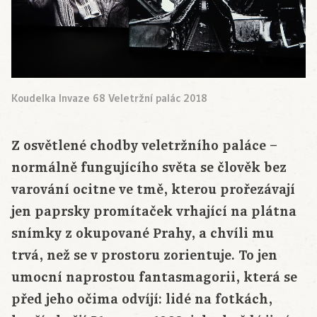
Koudelka Invaze 68 Veletržní palác 2018
Z osvětlené chodby veletržního paláce –
normálně fungujícího světa se člověk bez
varování ocitne ve tmě, kterou prořezávají
jen paprsky promítaček vrhající na plátna
snímky z okupované Prahy, a chvíli mu
trvá, než se v prostoru zorientuje. To jen
umocní naprostou fantasmagorii, která se
před jeho očima odvíjí: lidé na fotkách,