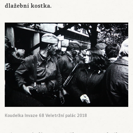
dlažební kostka.
Koudelka Invaze 68 Veletržní palác 2018