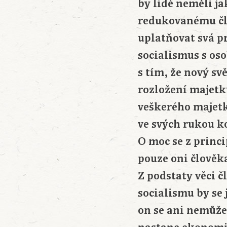
by lidé neměli ja
redukovanému člo
uplatňovat svá p
socialismus s oso
s tím, že nový sv
rozložení majetk
veškerého majetk
ve svých rukou k
O moc se z princ
pouze oni člověka
Z podstaty věci 
socialismu by se 
on se ani nemůže 