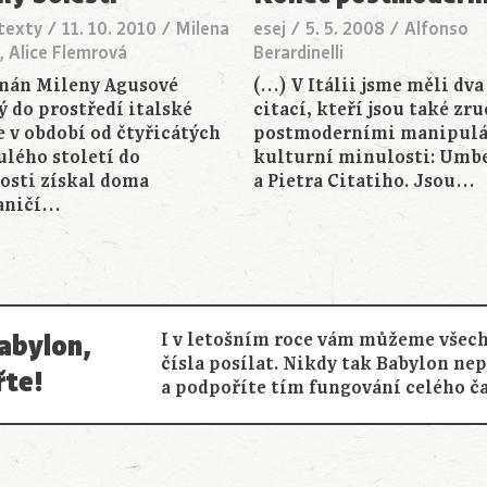
 texty
/
11. 10. 2010
/
Milena
esej
/
5. 5. 2008
/
Alfonso
 Alice Flemrová
Berardinelli
mán Mileny Agusové
(…) V Itálii jsme měli dva
ý do prostředí italské
citací, kteří jsou také zr
e v období od čtyřicátých
postmoderními manipulá
ulého století do
kulturní minulosti: Umbe
osti získal doma
a Pietra Citatiho. Jsou…
raničí…
abylon,
I v letošním roce vám můžeme všech
čísla posílat. Nikdy tak Babylon ne
řte!
a podpoříte tím fungování celého č