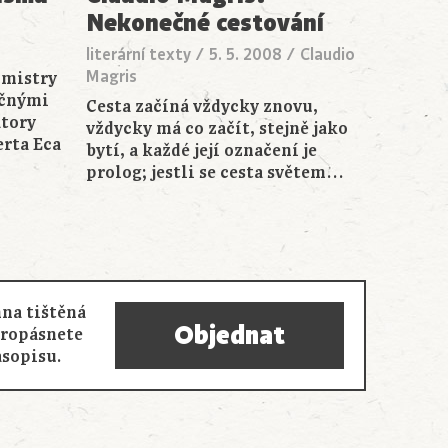
Nekonečné cestování
literární texty
/
5. 5. 2008
/
Claudio
Magris
 mistry
učnými
Cesta začíná vždycky znovu,
tory
vždycky má co začít, stejně jako
rta Eca
bytí, a každé její označení je
prolog; jestli se cesta světem…
na tištěná
Objednat
propásnete
asopisu.