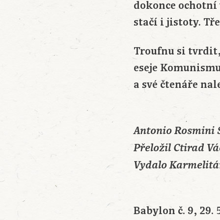
dokonce ochotní v
stačí i jistoty. T
Troufnu si tvrdi
eseje Komunismus
a své čtenáře nal
Antonio Rosmini 
Přeložil Ctirad Vá
Vydalo Karmelitá
Babylon č. 9, 29. 