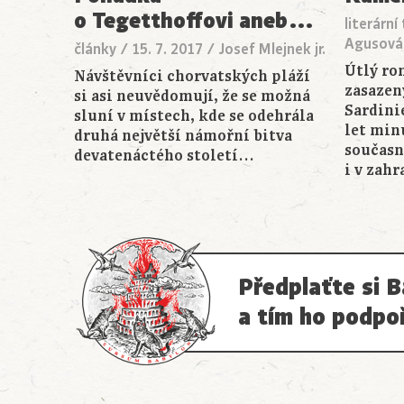
o Tegetthoffovi aneb
…
literární
Agusová,
články
/
15. 7. 2017
/
Josef Mlejnek jr.
Útlý ro
Návštěvníci chorvatských pláží
zasazen
si asi neuvědomují, že se možná
Sardini
sluní v místech, kde se odehrála
let min
druhá největší námořní bitva
současn
devatenáctého století…
i v zah
Předplaťte si B
a tím ho podpo