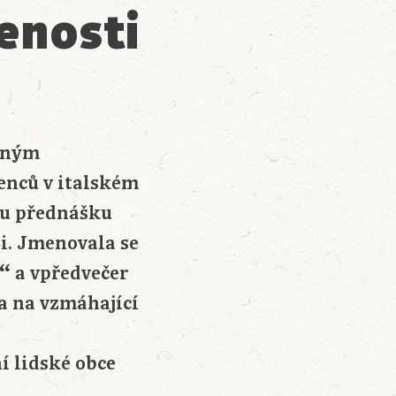
enosti
eným
nců v italském
u přednášku
i. Jmenovala se
“
a vpředvečer
a na vzmáhající
í lidské obce