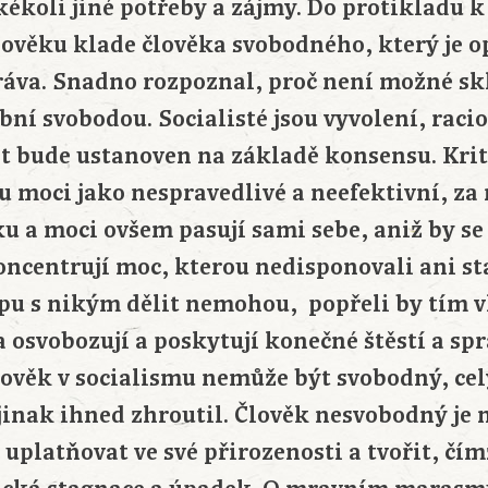
kékoli jiné potřeby a zájmy. Do protikladu k
věku klade člověka svobodného, který je 
ráva. Snadno rozpoznal, proč není možné sk
bní svobodou. Socialisté jsou vyvolení, raci
ět bude ustanoven na základě konsensu. Krit
u moci jako nespravedlivé a neefektivní, za
u a moci ovšem pasují sami sebe, aniž by se 
oncentrují moc, kterou nedisponovali ani st
ipu s nikým dělit nemohou, popřeli by tím vl
 osvobozují a poskytují konečné štěstí a sp
člověk v socialismu nemůže být svobodný, ce
jinak ihned zhroutil. Člověk nesvobodný je 
uplatňovat ve své přirozenosti a tvořit, čím