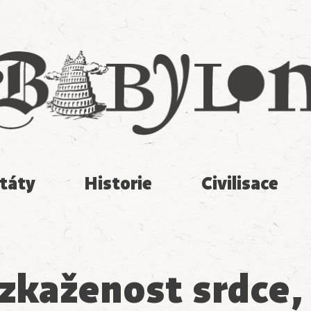
Babylon
táty
Historie
Civilisace
 zkaženost srdce,