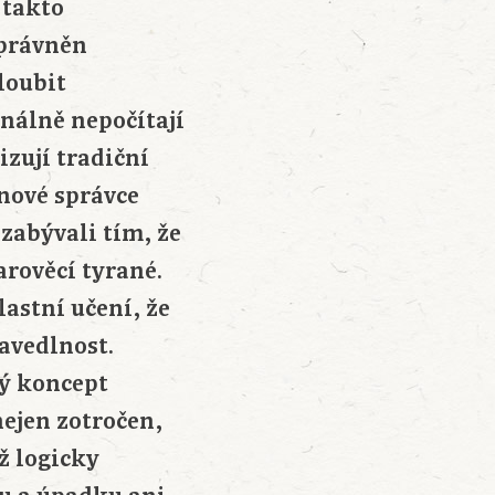
 takto
oprávněn
loubit
onálně nepočítají
izují tradiční
 nové správce
zabývali tím, že
arověcí tyrané.
astní učení, že
ravedlnost.
lý koncept
nejen zotročen,
ž logicky