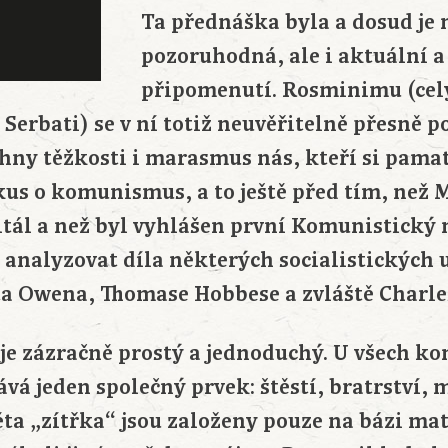
Ta přednáška byla a dosud je 
pozoruhodná, ale i aktuální a 
připomenutí. Rosminimu (ce
erbati) se v ní totiž neuvěřitelně přesně p
hny těžkosti i marasmus nás, kteří si pama
kus o komunismus, a to ještě před tím, než 
itál a než byl vyhlášen první Komunistický 
analyzovat díla některých socialistických 
a Owena, Thomase Hobbese a zvláště Charles
je zázračně prostý a jednoduchý. U všech ko
vá jeden společný prvek: štěstí, bratrství, 
věta „zítřka“ jsou založeny pouze na bázi ma