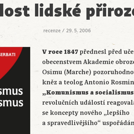
lost lidské přiroz
recenze
/
29. 5. 2006
V roce 1847
přednesl před uč
obecenstvem Akademie obroze
Osimu (Marche) pozoruhodno
kněz a teolog Antonio Rosmin
„Komunismus a socialismus
revolučních událostí reagoval
se koncepty nového „lepšího
a spravedlivějšího“ uspořádán