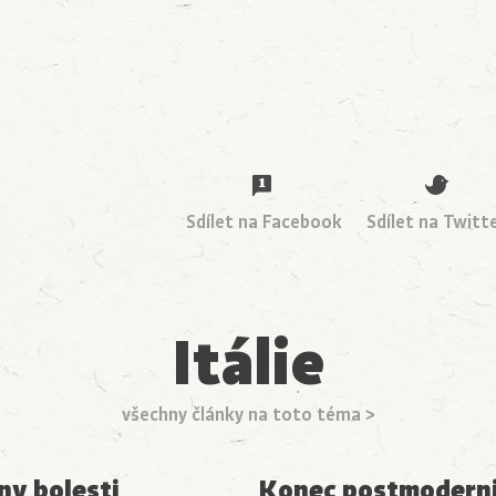
Sdílet na Facebook
Sdílet na Twitt
Itálie
všechny články na toto téma >
y bolesti
Konec postmodern