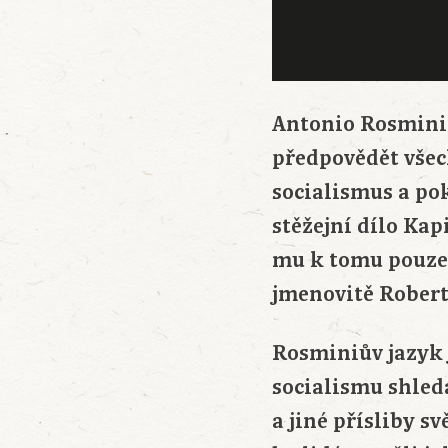
Antonio Rosmini S
předpovědět všec
socialismus a po
stěžejní dílo Kap
mu k tomu pouze 
jmenovitě Robert
Rosminiův jazyk 
socialismu shledá
a jiné přísliby s