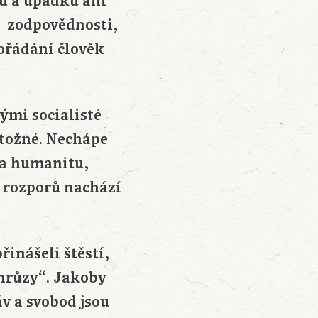
u a úpadku ani
a zodpovědnosti,
ořádání člověk
ými socialisté
otožné. Nechápe
na humanitu,
h rozporů nachází
inášeli štěstí,
 hrůzy“. Jakoby
áv a svobod jsou