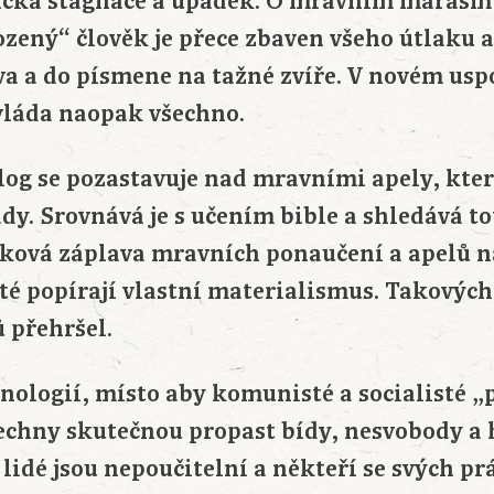
cká stagnace a úpadek. O mravním marasm
zený“ člověk je přece zbaven všeho útlaku 
a a do písmene na tažné zvíře. V novém usp
vláda naopak všechno.
log se pozastavuje nad mravními apely, kter
dy. Srovnává je s učením bible a shledává t
aková záplava mravních ponaučení a apelů 
sté popírají vlastní materialismus. Takovýc
ů přehršel.
ologií, místo aby komunisté a socialisté „př
šechny skutečnou propast bídy, nesvobody a
 lidé jsou nepoučitelní a někteří se svých pr