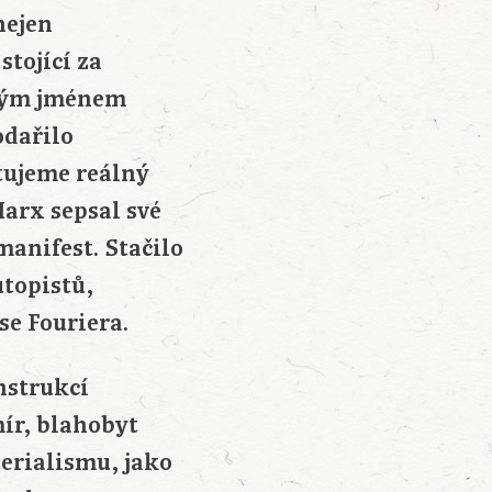
nejen
stojící za
lým jménem
odařilo
tujeme reálný
Marx sepsal své
manifest. Stačilo
utopistů,
e Fouriera.
nstrukcí
mír, blahobyt
terialismu, jako