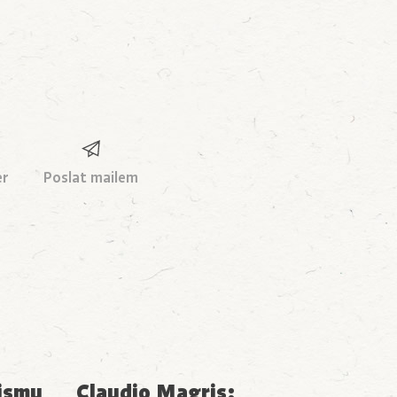
er
Poslat mailem
ismu
Claudio Magris: