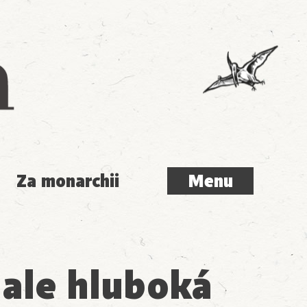
Menu
Za monarchii
Menu
 ale hluboká