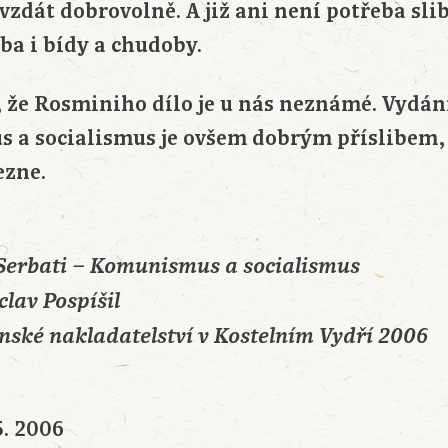
zdát dobrovolně. A již ani není potřeba slib
řeba i bídy a chudoby.
t, že Rosminiho dílo je u nás neznámé. Vydá
 a socialismus je ovšem dobrým příslibem, 
ezne.
Serbati – Komunismus a socialismus
clav Pospíšil
nské nakladatelství v Kostelním Vydří 2006
5. 2006