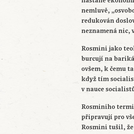
nastane ekonomi
nemluvě, „osvobo
redukován doslov
neznamená nic, 
Rosmini jako teo
burcují na bariká
ovšem, k čemu t
když tím sociali
v nauce socialist
Rosminiho termin
připravují pro v
Rosmini tušil, že