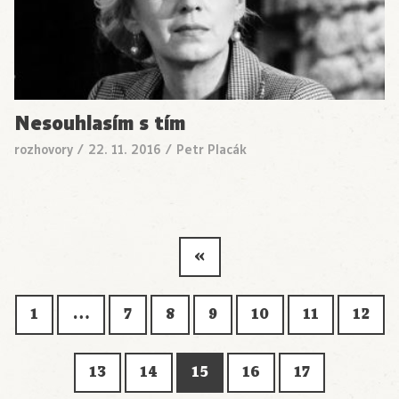
Nesouhlasím s tím
rozhovory
/
22. 11. 2016
/
Petr Placák
«
1
…
7
8
9
10
11
12
13
14
15
16
17