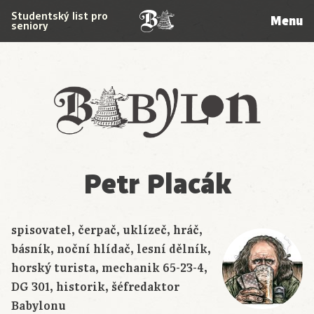
Studentský list pro
Menu
seniory
Babylon
Petr Placák
spisovatel, čerpač, uklízeč, hráč,
básník, noční hlídač, lesní dělník,
horský turista, mechanik 65-23-4,
DG 301, historik, šéfredaktor
Babylonu