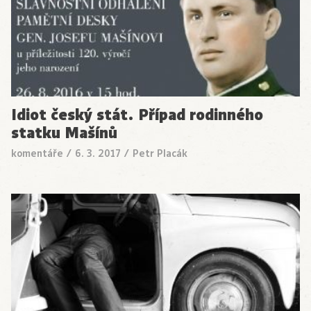
Idiot český stát. Případ rodinného
statku Mašínů
komentáře
/
6. 3. 2017
/
Petr Placák