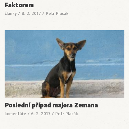
Faktorem
články
/
8. 2. 2017
/
Petr Placák
Poslední případ majora Zemana
komentáře
/
6. 2. 2017
/
Petr Placák