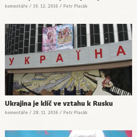
komentáře
/
19. 12. 2016
/
Petr Placák
Ukrajina je klíč ve vztahu k Rusku
komentáře
/
28. 11. 2016
/
Petr Placák