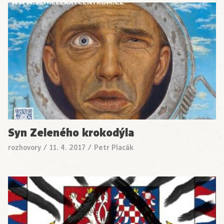
Syn Zeleného krokodýla
rozhovory
/
11. 4. 2017
/
Petr Placák