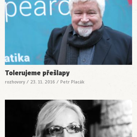
Tolerujeme přešlapy
rozhovory
/
23. 11. 2016
/
Petr Placák