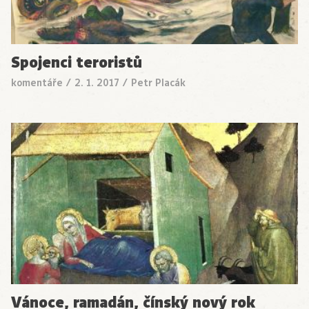
Spojenci teroristů
komentáře
/
2. 1. 2017
/
Petr Placák
Vánoce, ramadán, čínský nový rok