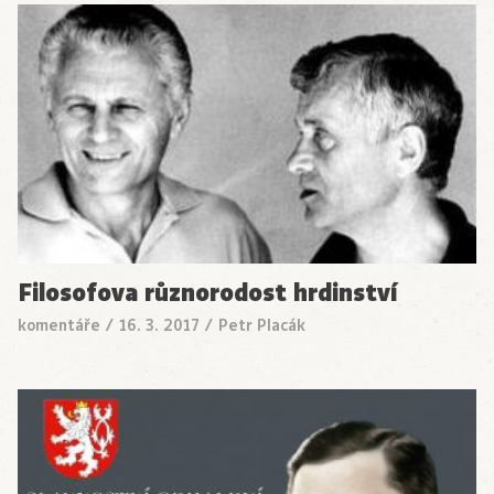
Filosofova různorodost hrdinství
komentáře
/
16. 3. 2017
/
Petr Placák