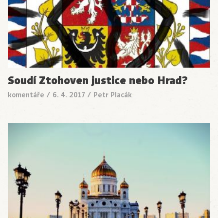
Soudí Ztohoven justice nebo Hrad?
komentáře
/
6. 4. 2017
/
Petr Placák