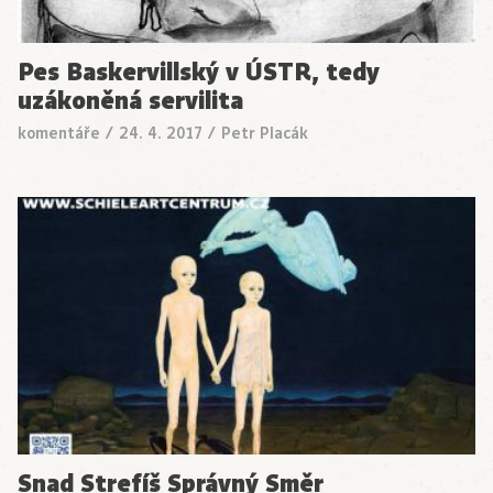
Pes Baskervillský v ÚSTR, tedy
uzákoněná servilita
komentáře
/
24. 4. 2017
/
Petr Placák
Snad Strefíš Správný Směr