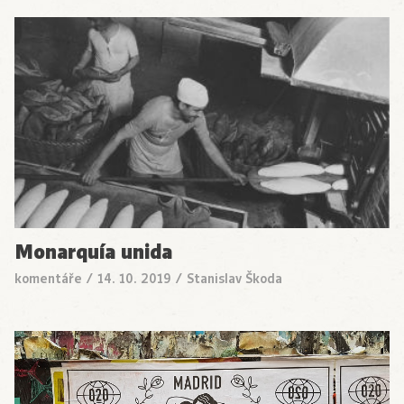
Monarquía unida
komentáře
/
14. 10. 2019
/
Stanislav Škoda