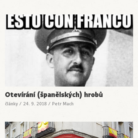
Otevírání (španělských) hrobů
články
/
24. 9. 2018
/
Petr Mach