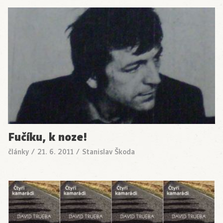
Fučíku, k noze!
články
/
21. 6. 2011
/
Stanislav Škoda