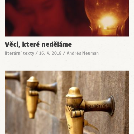
Věci, které neděláme
literární texty
/
16. 4. 2018
/
Andrés Neuman