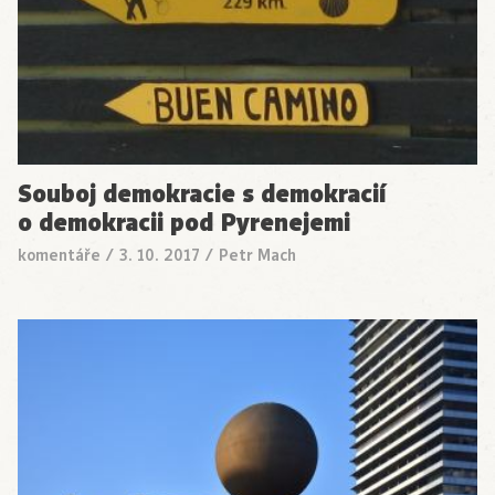
Souboj demokracie s demokracií
o demokracii pod Pyrenejemi
komentáře
/
3. 10. 2017
/
Petr Mach