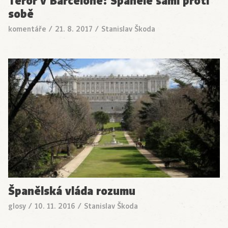
Teror v Barceloně: Španělé sami proti
sobě
komentáře
/
21. 8. 2017
/
Stanislav Škoda
Španělská vláda rozumu
glosy
/
10. 11. 2016
/
Stanislav Škoda