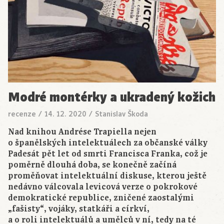
Modré montérky a ukradený kožich
recenze
/
14. 12. 2020
/
Stanislav Škoda
Nad knihou Andrése Trapiella nejen
o španělských intelektuálech za občanské války
Padesát pět let od smrti Francisca Franka, což je
poměrně dlouhá doba, se konečně začíná
proměňovat intelektuální diskuse, kterou ještě
nedávno válcovala levicová verze o pokrokové
demokratické republice, zničené zaostalými
„fašisty“, vojáky, statkáři a církví,
a o roli intelektuálů a umělců v ní, tedy na té