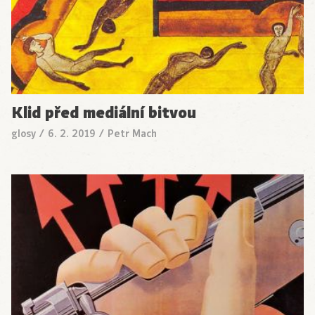
Klid před mediální bitvou
glosy
/
6. 2. 2019
/
Petr Mach