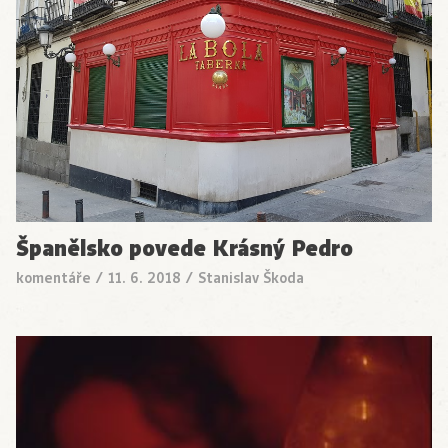
Španělsko povede Krásný Pedro
komentáře
/
11. 6. 2018
/
Stanislav Škoda