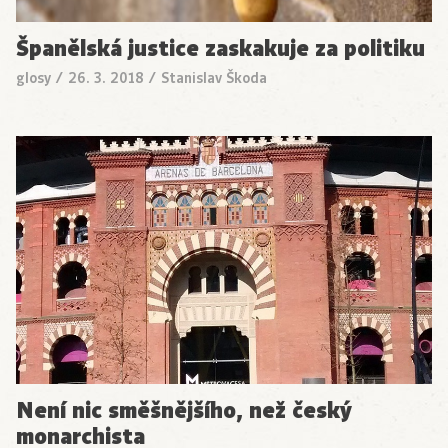
Španělská justice zaskakuje za politiku
glosy
/
26. 3. 2018
/
Stanislav Škoda
Není nic směšnějšího, než český
monarchista