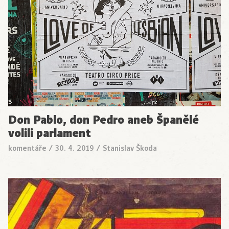
Don Pablo, don Pedro aneb Španělé
volili parlament
komentáře
/
30. 4. 2019
/
Stanislav Škoda