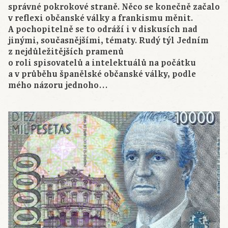
správné pokrokové straně. Něco se konečně začalo
v reflexi občanské války a frankismu měnit.
A pochopitelně se to odráží i v diskusích nad
jinými, současnějšími, tématy. Rudý týl Jedním
z nejdůležitějších pramenů
o roli spisovatelů a intelektuálů na počátku
a v průběhu španělské občanské války, podle
mého názoru jednoho…