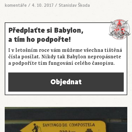
komentáře
/
4. 10. 2017
/
Stanislav Škoda
Předplaťte si Babylon,
a tím ho podpořte!
I v letošním roce vám můžeme všechna tištěná
čísla posílat. Nikdy tak Babylon nepropásnete
a podpoříte tím fungování celého časopisu.
Objednat