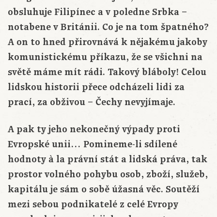
obsluhuje Filipínec a v poledne Srbka –
notabene v Británii. Co je na tom špatného?
A on to hned přirovnává k nějakému jakoby
komunistickému příkazu, že se všichni na
světě máme mít rádi. Takový bláboly! Celou
lidskou historii přece odcházeli lidi za
prací, za obživou – Čechy nevyjímaje.
A pak ty jeho nekonečný výpady proti
Evropské unii… Pomineme-li sdílené
hodnoty à la právní stát a lidská práva, tak
prostor volného pohybu osob, zboží, služeb,
kapitálu je sám o sobě úžasná věc. Soutěží
mezi sebou podnikatelé z celé Evropy