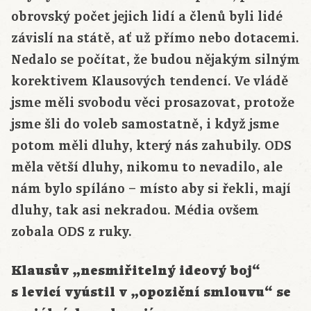
obrovský počet jejich lidí a členů byli lidé
závislí na státě, ať už přímo nebo dotacemi.
Nedalo se počítat, že budou nějakým silným
korektivem Klausových tendencí. Ve vládě
jsme měli svobodu věci prosazovat, protože
jsme šli do voleb samostatně, i když jsme
potom měli dluhy, který nás zahubily. ODS
měla větší dluhy, nikomu to nevadilo, ale
nám bylo spíláno – místo aby si řekli, mají
dluhy, tak asi nekradou. Média ovšem
zobala ODS z ruky.
Klausův „nesmiřitelný ideový boj“
s levicí vyústil v „opoziční smlouvu“ se