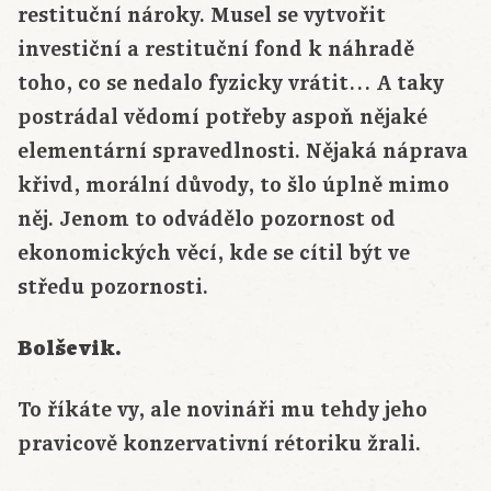
restituční nároky. Musel se vytvořit
investiční a restituční fond k náhradě
toho, co se nedalo fyzicky vrátit… A taky
postrádal vědomí potřeby aspoň nějaké
elementární spravedlnosti. Nějaká náprava
křivd, morální důvody, to šlo úplně mimo
něj. Jenom to odvádělo pozornost od
ekonomických věcí, kde se cítil být ve
středu pozornosti.
Bolševik.
To říkáte vy, ale novináři mu tehdy jeho
pravicově konzervativní rétoriku žrali.