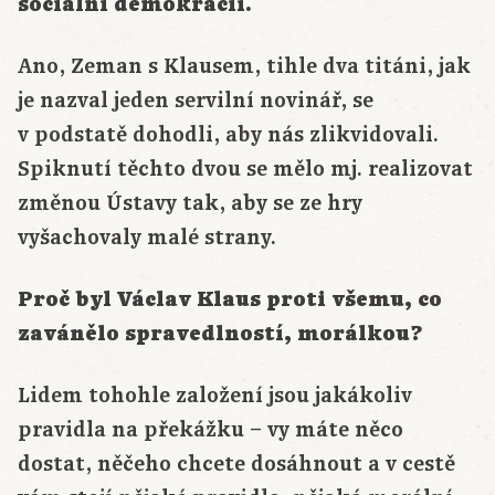
sociální demokracií.
Ano, Zeman s Klausem, tihle dva titáni, jak
je nazval jeden servilní novinář, se
v podstatě dohodli, aby nás zlikvidovali.
Spiknutí těchto dvou se mělo mj. realizovat
změnou Ústavy tak, aby se ze hry
vyšachovaly malé strany.
Proč byl Václav Klaus proti všemu, co
zavánělo spravedlností, morálkou?
Lidem tohohle založení jsou jakákoliv
pravidla na překážku – vy máte něco
dostat, něčeho chcete dosáhnout a v cestě