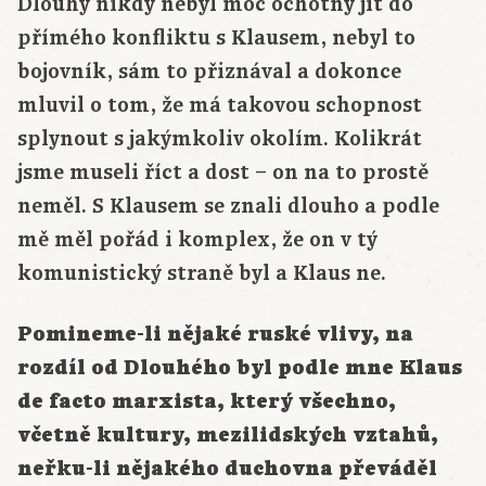
Dlouhý nikdy nebyl moc ochotný jít do
přímého konfliktu s Klausem, nebyl to
bojovník, sám to přiznával a dokonce
mluvil o tom, že má takovou schopnost
splynout s jakýmkoliv okolím. Kolikrát
jsme museli říct a dost – on na to prostě
neměl. S Klausem se znali dlouho a podle
mě měl pořád i komplex, že on v tý
komunistický straně byl a Klaus ne.
Pomineme-li nějaké ruské vlivy, na
rozdíl od Dlouhého byl podle mne Klaus
de facto marxista, který všechno,
včetně kultury, mezilidských vztahů,
neřku-li nějakého duchovna převáděl