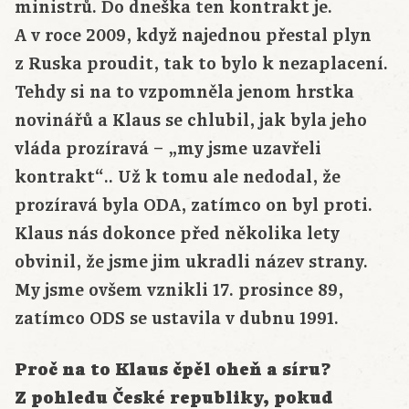
ministrů. Do dneška ten kontrakt je.
A v roce 2009, když najednou přestal plyn
z Ruska proudit, tak to bylo k nezaplacení.
Tehdy si na to vzpomněla jenom hrstka
novinářů a Klaus se chlubil, jak byla jeho
vláda prozíravá – „my jsme uzavřeli
kontrakt“.. Už k tomu ale nedodal, že
prozíravá byla ODA, zatímco on byl proti.
Klaus nás dokonce před několika lety
obvinil, že jsme jim ukradli název strany.
My jsme ovšem vznikli 17. prosince 89,
zatímco ODS se ustavila v dubnu 1991.
Proč na to Klaus čpěl oheň a síru?
Z pohledu České republiky, pokud