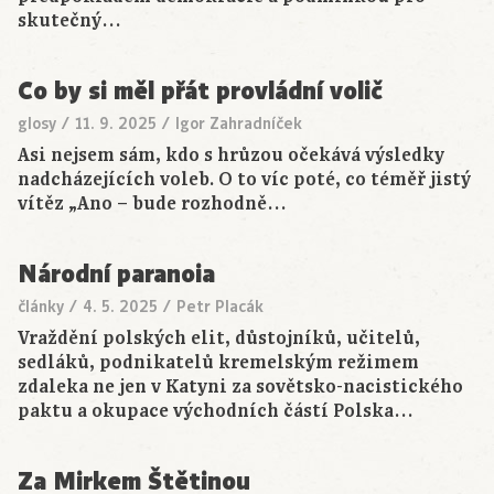
skutečný…
Co by si měl přát provládní volič
glosy
/
11. 9. 2025
/
Igor Zahradníček
Asi nejsem sám, kdo s hrůzou očekává výsledky
nadcházejících voleb. O to víc poté, co téměř jistý
vítěz „Ano – bude rozhodně…
Národní paranoia
články
/
4. 5. 2025
/
Petr Placák
Vraždění polských elit, důstojníků, učitelů,
sedláků, podnikatelů kremelským režimem
zdaleka ne jen v Katyni za sovětsko-nacistického
paktu a okupace východních částí Polska…
Za Mirkem Štětinou