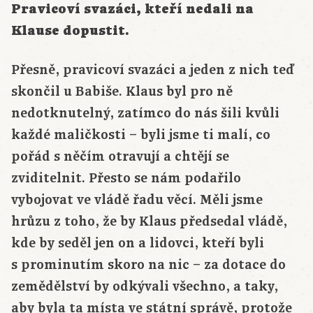
Pravicoví svazáci, kteří nedali na
Klause dopustit.
Přesně, pravicoví svazáci a jeden z nich teď
skončil u Babiše. Klaus byl pro ně
nedotknutelný, zatímco do nás šili kvůli
každé maličkosti – byli jsme ti malí, co
pořád s něčím otravují a chtějí se
zviditelnit. Přesto se nám podařilo
vybojovat ve vládě řadu věcí. Měli jsme
hrůzu z toho, že by Klaus předsedal vládě,
kde by seděl jen on a lidovci, kteří byli
s prominutím skoro na nic – za dotace do
zemědělství by odkývali všechno, a taky,
aby byla ta místa ve státní správě, protože