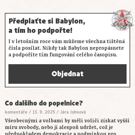
Předplaťte si Babylon,
a tím ho podpořte!
I v letošním roce vám můžeme všechna tištěná
čísla posílat. Nikdy tak Babylon nepropásnete
a podpoříte tím fungování celého časopisu.
Objednat
Co dalšího do popelnice?
komentáře
/
13. 9. 2025
/
Jára Johnová
Všeobecnými a volbami by měli voliči získat vyšší
míru svobody, nebo ji alespoň udržet, což je
předpokladem demokracie a podmínkou pro