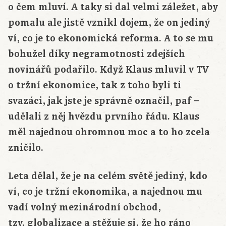
o čem mluví. A taky si dal velmi záležet, aby
pomalu ale jistě vznikl dojem, že on jediný
ví, co je to ekonomická reforma. A to se mu
bohužel díky negramotnosti zdejších
novinářů podařilo. Když Klaus mluvil v TV
o tržní ekonomice, tak z toho byli ti
svazáci, jak jste je správně označil, paf –
udělali z něj hvězdu prvního řádu. Klaus
měl najednou ohromnou moc a to ho zcela
zničilo.
Leta dělal, že je na celém světě jediný, kdo
ví, co je tržní ekonomika, a najednou mu
vadí volný mezinárodní obchod,
tzv. globalizace a stěžuje si, že ho ráno