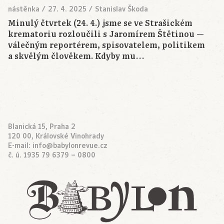
nástěnka
/
27. 4. 2025
/
Stanislav Škoda
Minulý čtvrtek (24. 4.) jsme se ve Strašickém
krematoriu rozloučili s Jaromírem Štětinou —
válečným reportérem, spisovatelem, politikem
a skvělým člověkem. Kdyby mu…
Blanická 15, Praha 2
120 00, Královské Vinohrady
E-mail:
info@babylonrevue.cz
č. ú. 1935 79 6379 – 0800