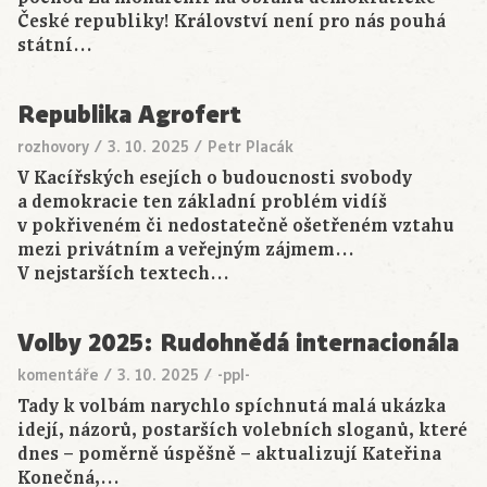
České republiky! Království není pro nás pouhá
státní…
Republika Agrofert
rozhovory
/
3. 10. 2025
/
Petr Placák
V Kacířských esejích o budoucnosti svobody
a demokracie ten základní problém vidíš
v pokřiveném či nedostatečně ošetřeném vztahu
mezi privátním a veřejným zájmem…
V nejstarších textech…
Volby 2025: Rudohnědá internacionála
komentáře
/
3. 10. 2025
/
-ppl-
Tady k volbám narychlo spíchnutá malá ukázka
idejí, názorů, postarších volebních sloganů, které
dnes – poměrně úspěšně – aktualizují Kateřina
Konečná,…