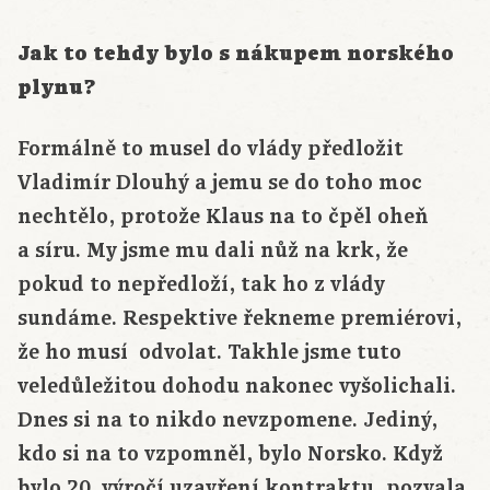
Jak to tehdy bylo s nákupem norského
plynu?
Formálně to musel do vlády předložit
Vladimír Dlouhý a jemu se do toho moc
nechtělo, protože Klaus na to čpěl oheň
a síru. My jsme mu dali nůž na krk, že
pokud to nepředloží, tak ho z vlády
sundáme. Respektive řekneme premiérovi,
že ho musí odvolat. Takhle jsme tuto
veledůležitou dohodu nakonec vyšolichali.
Dnes si na to nikdo nevzpomene. Jediný,
kdo si na to vzpomněl, bylo Norsko. Když
bylo 20. výročí uzavření kontraktu, pozvala