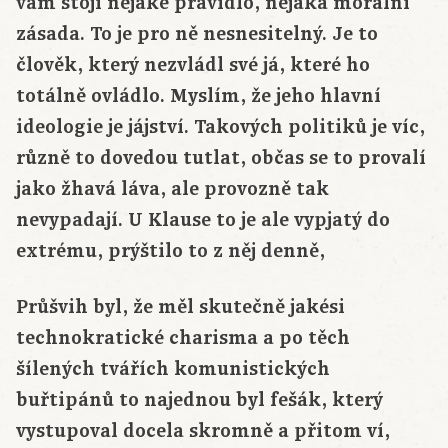
vám stojí nějaké pravidlo, nějaká morální
zásada. To je pro ně nesnesitelný. Je to
člověk, který nezvládl své já, které ho
totálně ovládlo. Myslím, že jeho hlavní
ideologie je jájství. Takových politiků je víc,
různě to dovedou tutlat, občas se to provalí
jako žhavá láva, ale provozně tak
nevypadají. U Klause to je ale vypjatý do
extrému, prýštilo to z něj denně,
Průšvih byl, že měl skutečně jakési
technokratické charisma a po těch
šílených tvářích komunistických
buřtipánů to najednou byl fešák, který
vystupoval docela skromně a přitom ví,