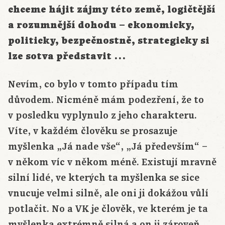
chceme hájit zájmy této země, logičtější
a rozumnější dohodu – ekonomicky,
politicky, bezpečnostně, strategicky si
lze sotva představit …
Nevím, co bylo v tomto případu tím
důvodem. Nicméně mám podezření, že to
v posledku vyplynulo z jeho charakteru.
Víte, v každém člověku se prosazuje
myšlenka „Já nade vše“, „Já především“ –
v někom víc v někom méně. Existují mravně
silní lidé, ve kterých ta myšlenka se sice
vnucuje velmi silně, ale oni ji dokážou vůlí
potlačit. No a VK je člověk, ve kterém je ta
myšlenka extrémně silná a on ji zároveň