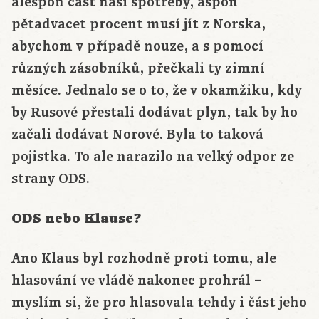
alespoň část naší spotřeby, aspoň
pětadvacet procent musí jít z Norska,
abychom v případě nouze, a s pomocí
různých zásobníků, přečkali ty zimní
měsíce. Jednalo se o to, že v okamžiku, kdy
by Rusové přestali dodávat plyn, tak by ho
začali dodávat Norové. Byla to taková
pojistka. To ale narazilo na velký odpor ze
strany ODS.
ODS nebo Klause?
Ano Klaus byl rozhodně proti tomu, ale
hlasování ve vládě nakonec prohrál –
myslím si, že pro hlasovala tehdy i část jeho