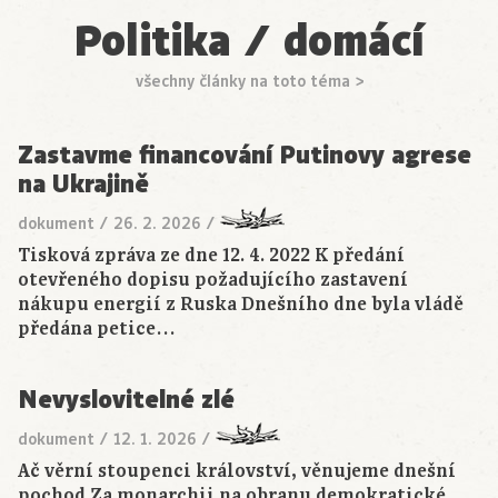
Politika / domácí
všechny články na toto téma >
Zastavme financování Putinovy agrese
na Ukrajině
dokument
/
26. 2. 2026
/
Tisková zpráva ze dne 12. 4. 2022 K předání
otevřeného dopisu požadujícího zastavení
nákupu energií z Ruska Dnešního dne byla vládě
předána petice…
Nevyslovitelné zlé
dokument
/
12. 1. 2026
/
Ač věrní stoupenci království, věnujeme dnešní
pochod Za monarchii na obranu demokratické