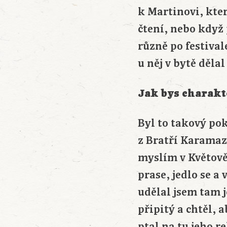
k Martinovi, kter
čtení, nebo když 
různě po festiva
u něj v bytě děla
Jak bys charakt
Byl to takový po
z Bratří Karamaz
myslím v Květově
prase, jedlo se a 
udělal jsem tam j
připitý a chtěl, 
ptal na tu jeho r