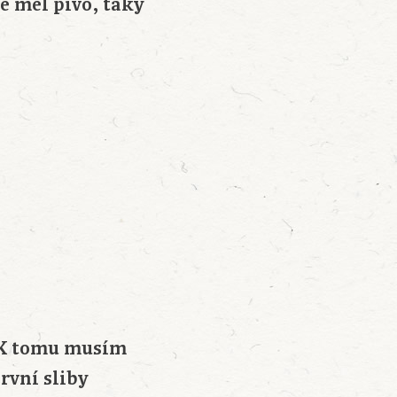
é měl pivo, taky
. K tomu musím
první sliby