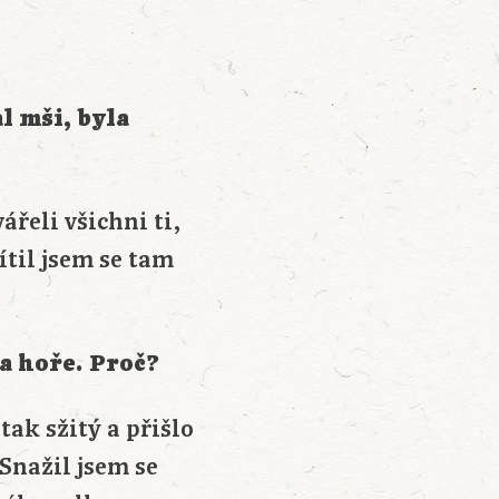
l mši, byla
řeli všichni ti,
ítil jsem se tam
a hoře. Proč?
tak sžitý a přišlo
 Snažil jsem se