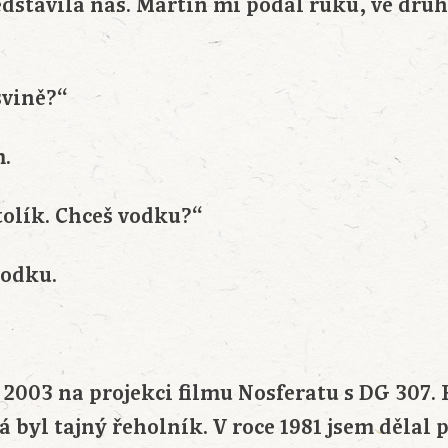
edstavila nás. Martin mi podal ruku, ve druh
svině?“
m.
tolík. Chceš vodku?“
vodku.
 2003 na projekci filmu Nosferatu s DG 307
Já byl tajný řeholník. V roce 1981 jsem dělal 