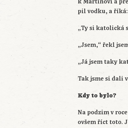
k Martinovi a př
pil vodku, a říká:
„Ty si katolická 
„Jsem,“ řekl jse
„Já jsem taky ka
Tak jsme si dali 
Kdy to bylo?
Na podzim v roce
ovšem říct toto. 