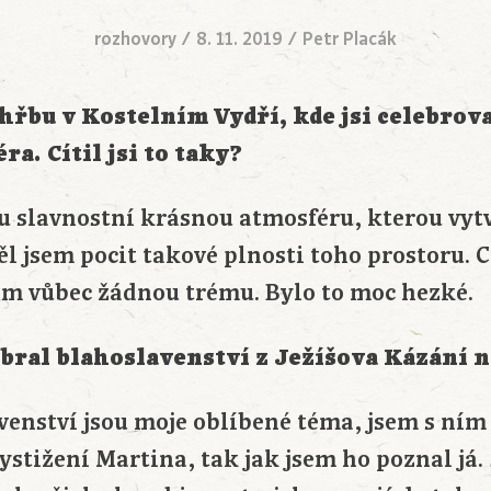
rozhovory
/
8. 11. 2019
/
Petr Placák
řbu v Kostelním Vydří, kde jsi celebrova
ra. Cítil jsi to taky?
u slavnostní krásnou atmosféru, kterou vytvá
ěl jsem pocit takové plnosti toho prostoru. C
em vůbec žádnou trému. Bylo to moc hezké.
ybral blahoslavenství z Ježíšova Kázání n
enství jsou moje oblíbené téma, jsem s ním 
vystižení Martina, tak jak jsem ho poznal já.