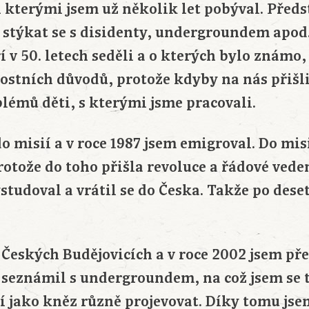
i kterými jsem už několik let pobýval. Před
 stýkat se s disidenty, undergroundem apod.
í v 50. letech seděli a o kterých bylo známo, 
nostních důvodů, protože kdyby na nás přiš
lémů děti, s kterými jsme pracovali.
 do misií a v roce 1987 jsem emigroval. Do mis
protože do toho přišla revoluce a řádové vede
tudoval a vrátil se do Česka. Takže po deset
v Českých Budějovicích a v roce 2002 jsem př
seznámil s undergroundem, na což jsem se tě
í jako kněz různě projevovat. Díky tomu jse