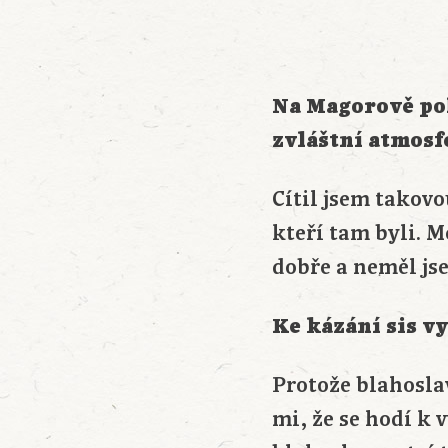
Na Magorově poh
zvláštní atmosfé
Cítil jsem takovo
kteří tam byli. M
dobře a neměl js
Ke kázání sis v
Protože blahoslav
mi, že se hodí k 