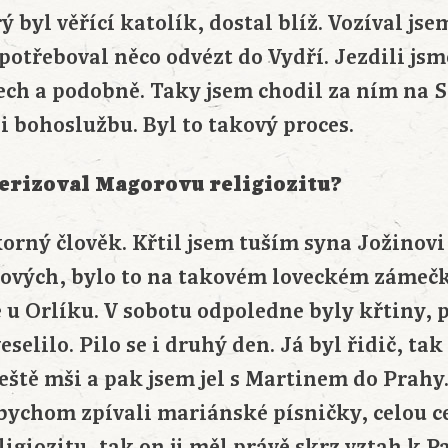
ý byl věřící katolík, dostal blíž. Vozíval js
potřeboval něco odvézt do Vydří. Jezdili jsm
lech a podobně. Taky jsem chodil za ním na 
l i bohoslužbu. Byl to takový proces.
erizoval Magorovu religiozitu?
korný člověk. Křtil jsem tuším syna Jožinov
ových, bylo to na takovém loveckém zámečk
 u Orlíku. V sobotu odpoledne byly křtiny, 
veselilo. Pilo se i druhý den. Já byl řidič, ta
eště mši a pak jsem jel s Martinem do Prahy
abychom zpívali mariánské písničky, celou c
eligiozitu, tak on ji měl právě skrz vztah k P