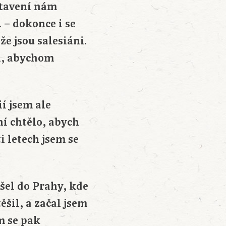
stavení nám
 – dokonce i se
že jsou salesiáni.
li, abychom
ií jsem ale
ní chtělo, abych
i letech jsem se
ešel do Prahy, kde
šil, a začal jsem
m se pak