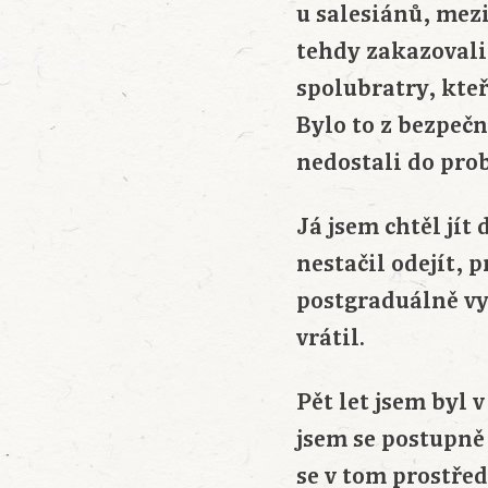
u salesiánů, mez
tehdy zakazovali
spolubratry, kteř
Bylo to z bezpeč
nedostali do prob
Já jsem chtěl jít
nestačil odejít, 
postgraduálně vys
vrátil.
Pět let jsem byl 
jsem se postupně 
se v tom prostřed