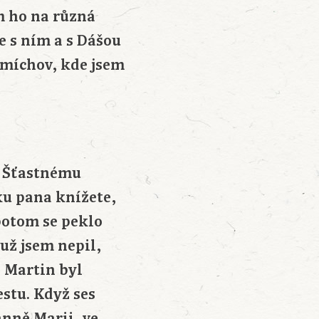
em ho na různá
e s ním a s Dášou
Smíchov, kde jsem
i Šťastnému
u pana knížete,
potom se peklo
k už jsem nepil,
. Martin byl
estu. Když ses
anně Marii, ve