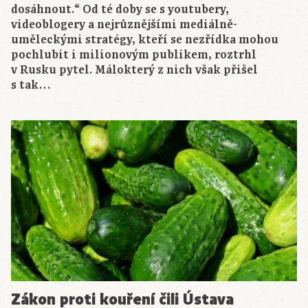
dosáhnout.“ Od té doby se s youtubery,
videoblogery a nejrůznějšími mediálně-
uměleckými stratégy, kteří se nezřídka mohou
pochlubit i milionovým publikem, roztrhl
v Rusku pytel. Málokterý z nich však přišel
s tak…
Zákon proti kouření čili Ústava