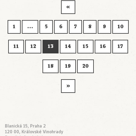
«
1
…
5
6
7
8
9
10
11
12
13
14
15
16
17
18
19
20
»
Blanická 15, Praha 2
120 00, Královské Vinohrady