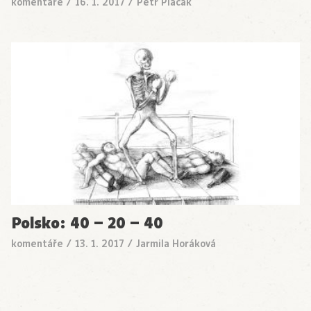
komentáře
/
16. 1. 2017
/
Petr Placák
Polsko: 40 – 20 – 40
komentáře
/
13. 1. 2017
/
Jarmila Horáková