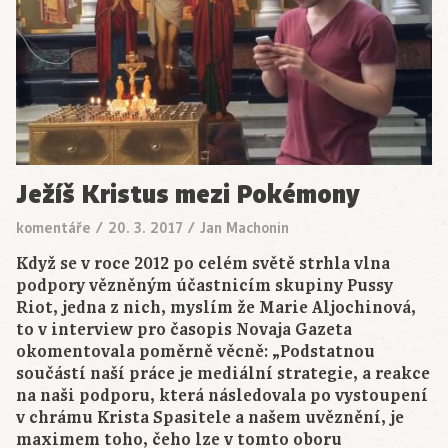
Ježíš Kristus mezi Pokémony
komentáře
/
20. 3. 2017
/
Jan Machonin
Když se v roce 2012 po celém světě strhla vlna
podpory vězněným účastnicím skupiny Pussy
Riot, jedna z nich, myslím že Marie Aljochinová,
to v interview pro časopis Novaja Gazeta
okomentovala poměrně věcně: „Podstatnou
součástí naší práce je mediální strategie, a reakce
na naši podporu, která následovala po vystoupení
v chrámu Krista Spasitele a našem uvěznění, je
maximem toho, čeho lze v tomto oboru