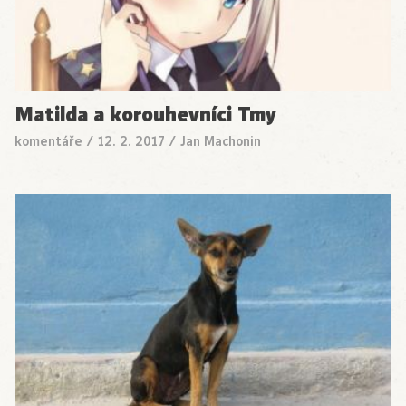
Matilda a korouhevníci Tmy
komentáře
/
12. 2. 2017
/
Jan Machonin