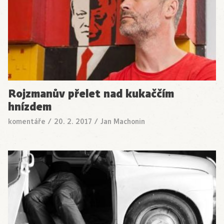
Rojzmanův přelet nad kukaččím
hnízdem
komentáře
/
20. 2. 2017
/
Jan Machonin