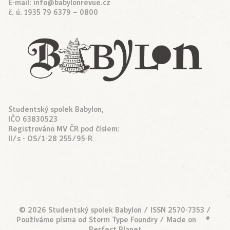
E-mail:
info@babylonrevue.cz
č. ú. 1935 79 6379 – 0800
Studentský spolek Babylon,
IČO 63830523
Registrováno MV ČR pod číslem:
II/s - OS/1-28 255/95-R
© 2026 Studentský spolek Babylon / ISSN 2570-7353 /
Používáme písma od
Storm Type Foundry
/ Made on
•
Perfect Planet