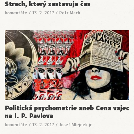
Strach, který zastavuje čas
komentáře
/
13. 2. 2017
/
Petr Mach
Politická psychometrie aneb Cena vajec
na I. P. Pavlova
komentáře
/
13. 2. 2017
/
Josef Mlejnek jr.