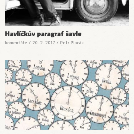
Havlíčkův paragraf šavle
komentáře
/
20. 2. 2017
/
Petr Placák