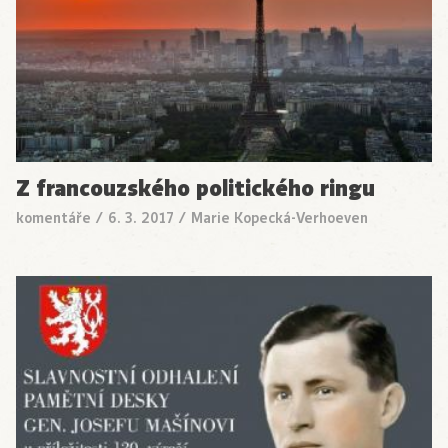
Z francouzského politického ringu
komentáře
/
6. 3. 2017
/
Marie Kopecká-Verhoeven