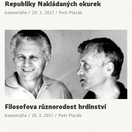
Republiky Nakládaných okurek
komentáře
/
20. 3. 2017
/
Petr Placák
Filosofova různorodost hrdinství
komentáře
/
16. 3. 2017
/
Petr Placák