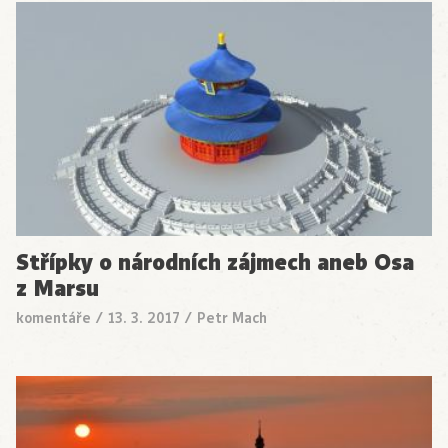
Střípky o národních zájmech aneb Osa
z Marsu
komentáře
/
13. 3. 2017
/
Petr Mach