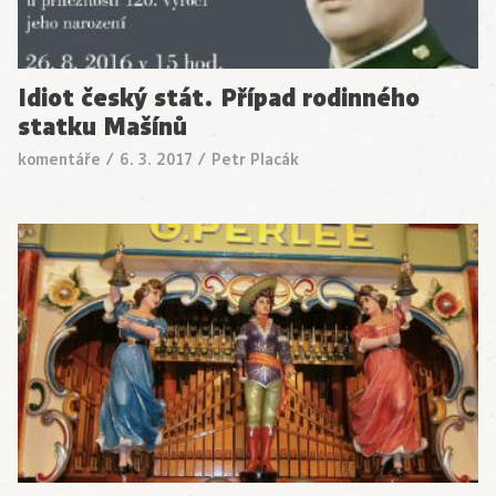
Idiot český stát. Případ rodinného
statku Mašínů
komentáře
/
6. 3. 2017
/
Petr Placák