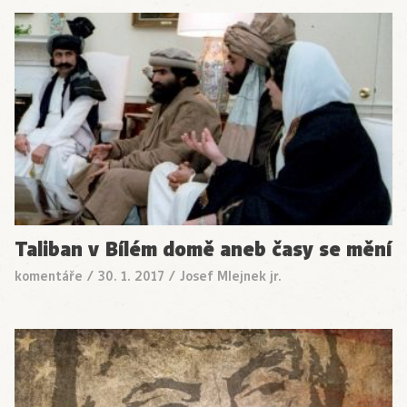
Taliban v Bílém domě aneb časy se mění
komentáře
/
30. 1. 2017
/
Josef Mlejnek jr.