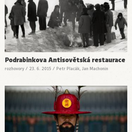
Podrabinkova Antisovětská restaurace
rozhovory
/
23. 6. 2015
/
Petr Placák, Jan Machonin