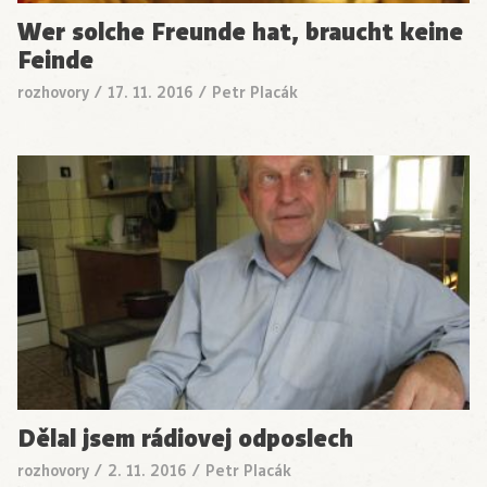
Wer solche Freunde hat, braucht keine
Feinde
rozhovory
/
17. 11. 2016
/
Petr Placák
Dělal jsem rádiovej odposlech
rozhovory
/
2. 11. 2016
/
Petr Placák