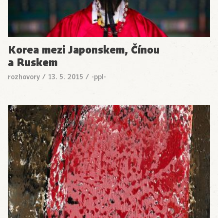
Korea mezi Japonskem, Čínou
a Ruskem
rozhovory
/
13. 5. 2015
/
-ppl-