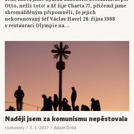
Otto, nežli toto! a Ať žije Charta 77, přičemž jsme
shromážděným připomněli, že jejich
nekorunovaný šéf Václav Havel 28. října 1988
v restauraci Olympie na…
Naději jsem za komunismu nepěstovala
rozhovory
/
3. 1. 2017
/
Adam Drda