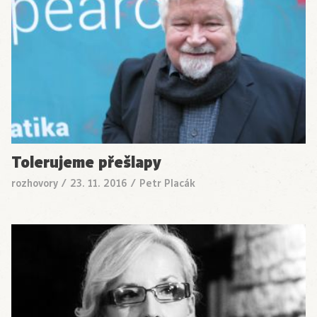
Tolerujeme přešlapy
rozhovory
/
23. 11. 2016
/
Petr Placák