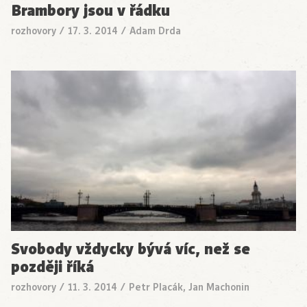
Brambory jsou v řádku
rozhovory
/
17. 3. 2014
/
Adam Drda
Svobody vždycky bývá víc, než se
později říká
rozhovory
/
11. 3. 2014
/
Petr Placák, Jan Machonin