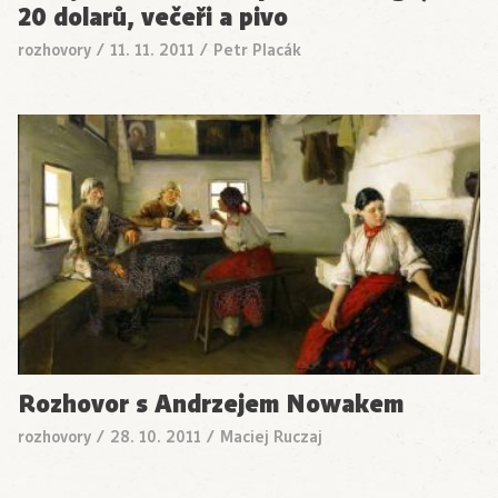
20 dolarů, večeři a pivo
rozhovory
/
11. 11. 2011
/
Petr Placák
Rozhovor s Andrzejem Nowakem
rozhovory
/
28. 10. 2011
/
Maciej Ruczaj