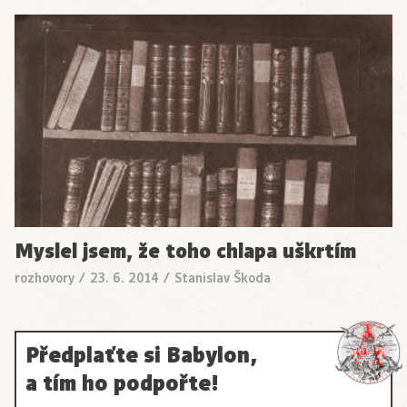
Myslel jsem, že toho chlapa uškrtím
rozhovory
/
23. 6. 2014
/
Stanislav Škoda
Předplaťte si Babylon,
a tím ho podpořte!