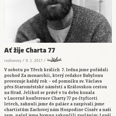
Ať žije Charta 77
rozhovory
/
9. 1. 2017
/
V sobotu po Třech králích 7. ledna jsme pořádali
pochod Za monarchii, který redakce Babylonu
provozuje každý rok – od pomníku sv. Václava
přes Staroměstské náměstí a Královskou cestou
na Hrad. Jelikož se právě v tu dobu konala
v Lucerně konference Charty 77 po čtyřiceti
letech, zahnuli jsme do paláce a zazpívali jsme
chartistům Zachovej nám Hospodine Císaře a naši
zem, načež jsme hymnu zakončili zvoláním: Lepší