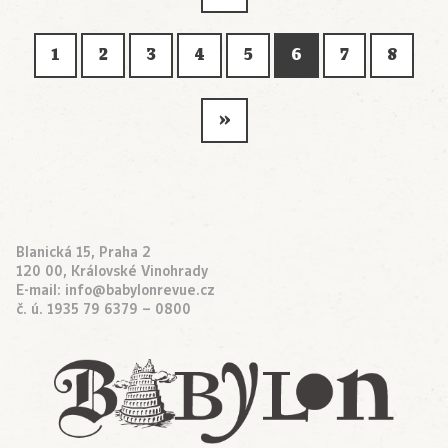
1
2
3
4
5
6
7
8
»
Blanická 15, Praha 2
120 00, Královské Vinohrady
E-mail:
info@babylonrevue.cz
č. ú. 1935 79 6379 – 0800