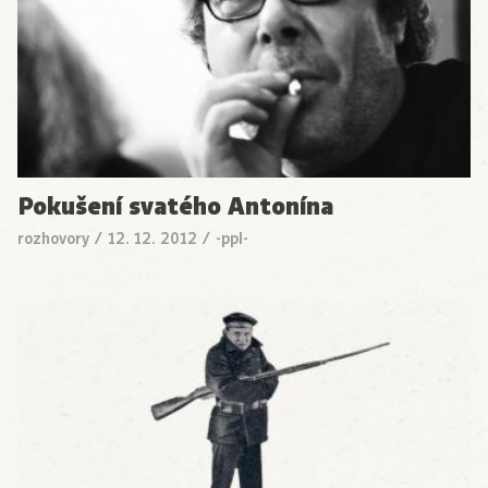
Pokušení svatého Antonína
rozhovory
/
12. 12. 2012
/
-ppl-