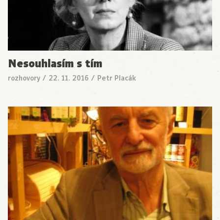
Nesouhlasím s tím
rozhovory
/
22. 11. 2016
/
Petr Placák