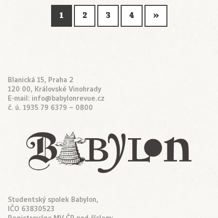
1
2
3
4
»
Blanická 15, Praha 2
120 00, Královské Vinohrady
E-mail:
info@babylonrevue.cz
č. ú. 1935 79 6379 – 0800
Studentský spolek Babylon,
IČO 63830523