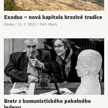
Exodus – nová kapitola hrozivé tradice
články
/
11. 2. 2023
/
Petr Mach
Bratr z komunistického pekelného
indexu