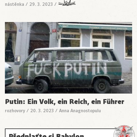
nástěnka
/
29. 3. 2023
/
Putin: Ein Volk, ein Reich, ein Führer
rozhovory
/
20. 3. 2023
/
Anna Anagnostopulu
Předplaťte si Babylon,