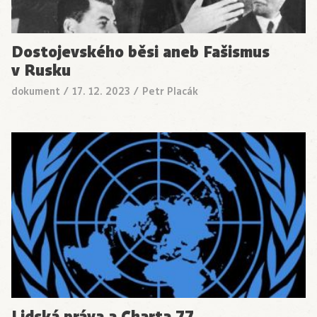
Dostojevského běsi aneb Fašismus
v Rusku
dokument
/
17. 12. 2023
/
Petr Placák
Lidská práva a Charta 77