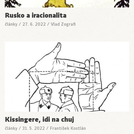
Rusko a iracionalita
články
/
27. 6. 2022
/
Vlad Zografi
Kissingere, idi na chuj
články
/
31. 5. 2022
/
František Kostlán