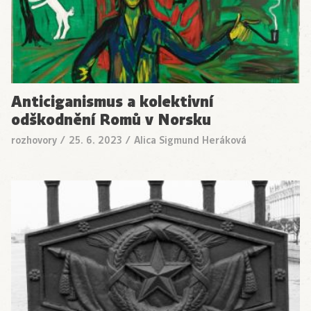
Anticiganismus a kolektivní
odškodnění Romů v Norsku
rozhovory
/
25. 6. 2023
/
Alica Sigmund Heráková