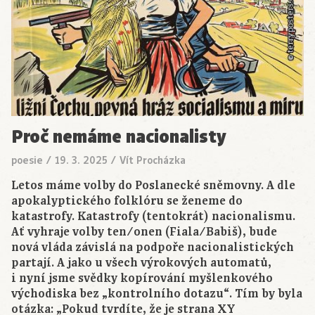
Proč nemáme nacionalisty
poesie
/
19. 3. 2025
/
Vít Procházka
Letos máme volby do Poslanecké sněmovny. A dle
apokalyptického folklóru se ženeme do
katastrofy. Katastrofy (tentokrát) nacionalismu.
Ať vyhraje volby ten/onen (Fiala/Babiš), bude
nová vláda závislá na podpoře nacionalistických
partají. A jako u všech výrokových automatů,
i nyní jsme svědky kopírování myšlenkového
východiska bez „kontrolního dotazu“. Tím by byla
otázka: „Pokud tvrdíte, že je strana XY