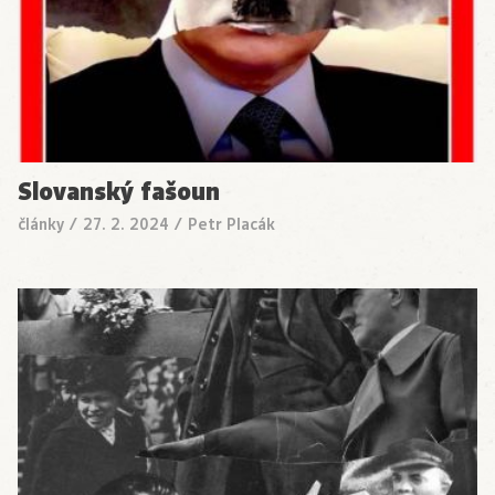
Slovanský fašoun
články
/
27. 2. 2024
/
Petr Placák