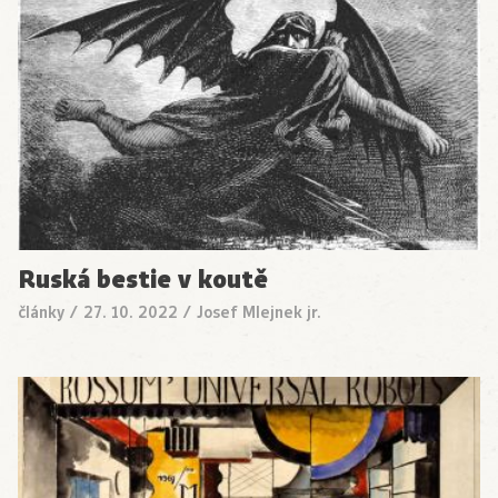
Ruská bestie v koutě
články
/
27. 10. 2022
/
Josef Mlejnek jr.