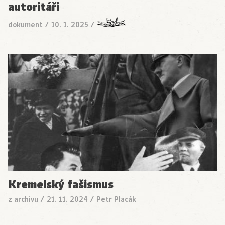
autoritáři
dokument
/
10. 1. 2025
/
Kremelský fašismus
z archivu
/
21. 11. 2024
/
Petr Placák