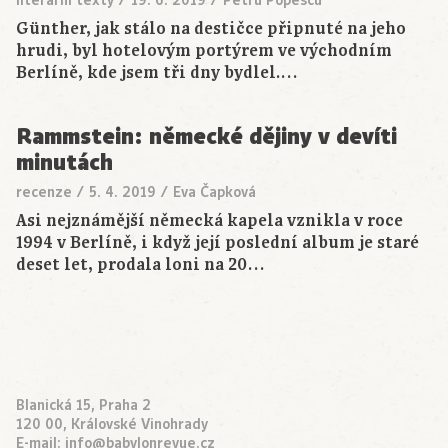
literární texty
/
19. 6. 2019
/
Petru Popescu
Günther, jak stálo na destičce připnuté na jeho
hrudi, byl hotelovým portýrem ve východním
Berlíně, kde jsem tři dny bydlel.…
Rammstein: německé dějiny v devíti
minutách
recenze
/
5. 4. 2019
/
Eva Čapková
Asi nejznámější německá kapela vznikla v roce
1994 v Berlíně, i když její poslední album je staré
deset let, prodala loni na 20…
Blanická 15, Praha 2
120 00, Královské Vinohrady
E-mail:
info@babylonrevue.cz