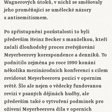
Wagnerových útoků, v nichž se směšovaly
jeho proměňující se umělecké názory
s antisemitismem.
Po zpřístupnění pozůstalosti to byli
především Heinz Becker s manželkou, kteří
začali dlouhodobý proces zveřejňování
Meyerbeerovy korespondence a denníků. To
podnítilo zejména po roce 1990 konání
několika mezinárodních konferencí s cílem
revidovat Meyerbeerovu pozici v operním
světě. Šlo ale nejen o vědecky fundovanou
revizi v psaných dějinách hudby, ale
především také o vytvoření podmínek pro
oživení Meyerbeerova díla v operních