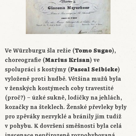
Ve Würzburgu šla režie (
Tomo Sugao
),
choreografie (
Marius Krisan
) ve
spolupráci s kostýmy (
Pascal Seibicke
)
vyloženě proti hudbě. Většina mužů byla
v ženských kostýmech coby travestité
(proč?) – úzké sukně, lodičky na jehlách,
kozačky na šteklech. Ženské převleky byly
pro zpěváky nezvyklé a bránily jim tudíž
v pohybu. K dovršení směšnosti byla celá
inscenace nepřirozeně rozpohybovaná