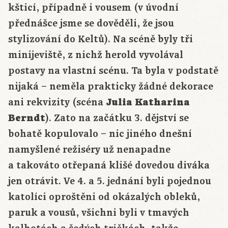
kšticí, případně i vousem (v úvodní
přednášce jsme se dověděli, že jsou
stylizování do Keltů). Na scéně byly tři
minijeviště, z nichž herold vyvolával
postavy na vlastní scénu. Ta byla v podstatě
nijaká – neměla prakticky žádné dekorace
ani rekvizity (scéna
Julia Katharina
Berndt
). Zato na začátku 3. dějství se
bohatě kopulovalo – nic jiného dnešní
namyšlené režiséry už nenapadne
a takováto otřepaná klišé dovedou diváka
jen otrávit. Ve 4. a 5. jednání byli pojednou
katolíci oproštěni od okázalých obleků,
paruk a vousů, všichni byli v tmavých