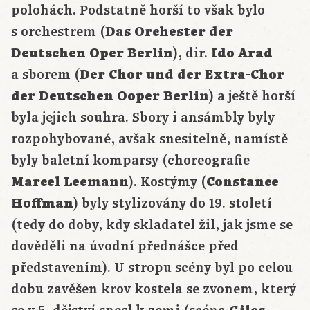
polohách. Podstatně horší to však bylo
s orchestrem (
Das Orchester der
Deutschen Oper Berlin
), dir.
Ido Arad
a sborem (
Der Chor und der Extra-Chor
der Deutschen Ooper Berlin
) a ještě horší
byla jejich souhra. Sbory i ansámbly byly
rozpohybované, avšak snesitelně, namístě
byly baletní komparsy (choreografie
Marcel Leemann
). Kostýmy (
Constance
Hoffman
) byly stylizovány do 19. století
(tedy do doby, kdy skladatel žil, jak jsme se
dověděli na úvodní přednášce před
představením). U stropu scény byl po celou
dobu zavěšen krov kostela se zvonem, který