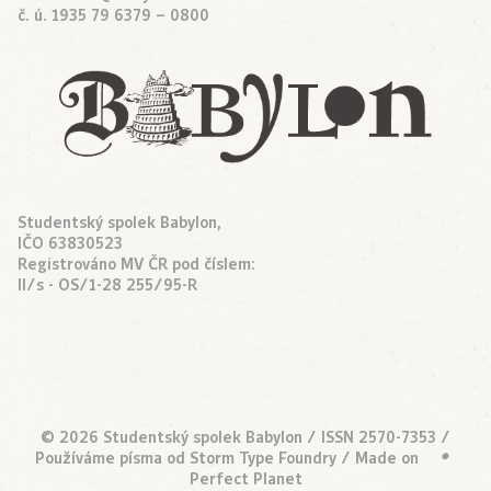
č. ú. 1935 79 6379 – 0800
Studentský spolek Babylon,
IČO 63830523
Registrováno MV ČR pod číslem:
II/s - OS/1-28 255/95-R
© 2026 Studentský spolek Babylon / ISSN 2570-7353 /
Používáme písma od
Storm Type Foundry
/ Made on
•
Perfect Planet