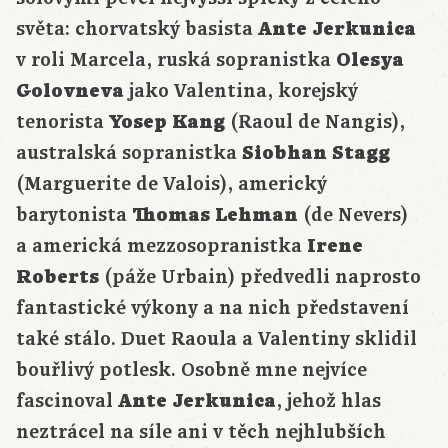
světa: chorvatský basista
Ante Jerkunica
v roli Marcela, ruská sopranistka
Olesya
Golovneva
jako Valentina, korejský
tenorista
Yosep Kang
(Raoul de Nangis),
australská sopranistka
Siobhan Stagg
(Marguerite de Valois), americký
barytonista
Thomas Lehman
(de Nevers)
a americká mezzosopranistka
Irene
Roberts
(páže Urbain) předvedli naprosto
fantastické výkony a na nich představení
také stálo. Duet Raoula a Valentiny sklidil
bouřlivý potlesk. Osobně mne nejvíce
fascinoval
Ante Jerkunica
, jehož hlas
neztrácel na síle ani v těch nejhlubších