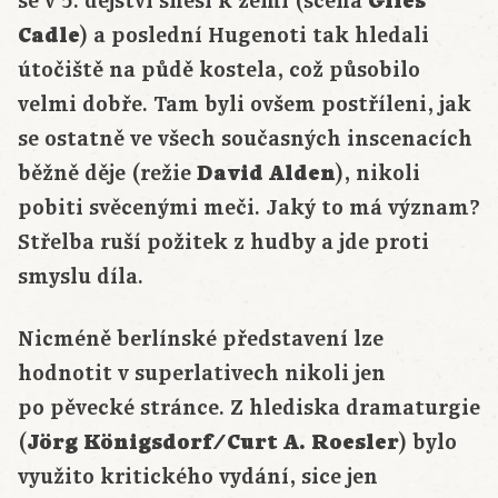
se v 5. dějství snesl k zemi (scéna
Giles
Cadle
) a poslední Hugenoti tak hledali
útočiště na půdě kostela, což působilo
velmi dobře. Tam byli ovšem postříleni, jak
se ostatně ve všech současných inscenacích
běžně děje (režie
David Alden
), nikoli
pobiti svěcenými meči. Jaký to má význam?
Střelba ruší požitek z hudby a jde proti
smyslu díla.
Nicméně berlínské představení lze
hodnotit v superlativech nikoli jen
po pěvecké stránce. Z hlediska dramaturgie
(
Jörg Königsdorf/Curt A. Roesler
) bylo
využito kritického vydání, sice jen