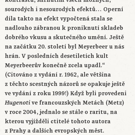
kontrastů, shrnutím všech možných,
sourodých i nesourodých efektů… Operní
díla takto na efekt vypočtená stala se
nadlouho zábranou k proniknutí skladeb
dobrého vkusu a skutečného umění. Ještě
na začátku 20. století byl Meyerbeer u nás
hrán. V posledních desetiletích kult
Meyerbeerův konečně zcela upadl.“
(Citováno z vydání r. 1962, ale většina
z těchto scestných názorů se opakuje ještě
ve vydání z roku 1999!) Když byli provedeni
ve francouzských Metách (Metz)
Hugenoti
v roce 2004, jednalo se stále o raritu, na
kterou vyjížděli ctitelé tohoto autora
z Prahy a dalších evropských měst.