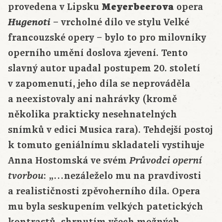
provedena v Lipsku
Meyerbeerova
opera
Hugenoti
– vrcholné dílo ve stylu Velké
francouzské opery – bylo to pro milovníky
operního umění doslova zjevení. Tento
slavný autor upadal postupem 20. století
v zapomenutí, jeho díla se neprováděla
a neexistovaly ani nahrávky (kromě
několika prakticky nesehnatelných
snímků v edici Musica rara). Tehdejší postoj
k tomuto geniálnímu skladateli vystihuje
Anna Hostomská ve svém
Průvodci operní
: „…nezáleželo mu na pravdivosti
tvorbou
a realističnosti zpěvoherního díla. Opera
mu byla seskupením velkých patetických