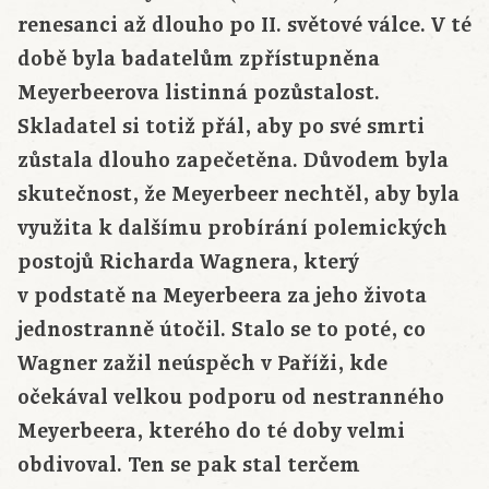
renesanci až dlouho po II. světové válce. V té
době byla badatelům zpřístupněna
Meyerbeerova listinná pozůstalost.
Skladatel si totiž přál, aby po své smrti
zůstala dlouho zapečetěna. Důvodem byla
skutečnost, že Meyerbeer nechtěl, aby byla
využita k dalšímu probírání polemických
postojů Richarda Wagnera, který
v podstatě na Meyerbeera za jeho života
jednostranně útočil. Stalo se to poté, co
Wagner zažil neúspěch v Paříži, kde
očekával velkou podporu od nestranného
Meyerbeera, kterého do té doby velmi
obdivoval. Ten se pak stal terčem