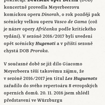
pokračují:
Deutsche oper Berlin
(DOB)
koncertně provedla Meyerbeerovu
komickou operu
, o rok později pak
Dinorah
scénicky velkou operu
(což
Vasco de Gama
je název opery
podle kritického
Afričanka
vydání). V sezóně 2016/2017 byli uvedeni
opět scénicky
Hugenoti
a v příští sezoně
chystá DOB
.
Proroka
V současné době se již dílo Giacomo
Meyerbeera těší takovému zájmu, že
v sezóně 2016/2017 jen titul
Les
Huguenots
zařadilo do svého repertoáru 8 evropských
operních domů. 20. 11. 2016 jsem shlédl
představení ve Würzburgu