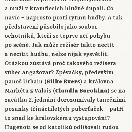
a muži v kramflecích hlučně dupali. Co
navíc – naprosto proti rytmu hudby. A tak
představení působilo jako soubor
ochotníků, kteří se teprve učí pohybu
po scéně. Jak může režisér takto nectít
a necítit hudbu, nelze nijak vysvětlit.
Otázkou zůstává proč takového režiséra
vůbec angažovat? Zpěvačky, především
panoš Urbain (
Silke Evers
) a královna
Markéta z Valois (
Claudia Sorokina
) se na
začátku 2. jednání dorozumívaly tanečními
posunky třináctiletých puberťaček – patří
to snad ke královskému vystupování?
Hugenoti se od katolíků odlišovali rudou