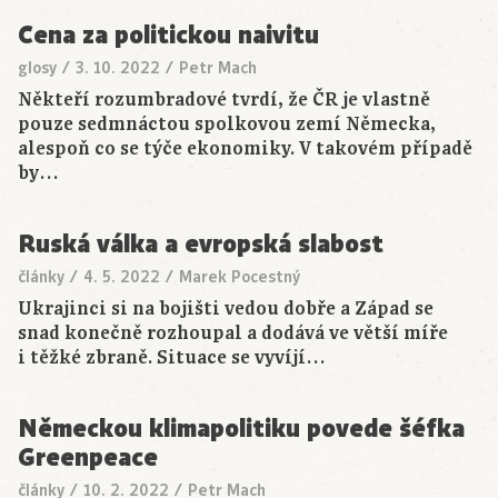
Cena za politickou naivitu
glosy
/
3. 10. 2022
/
Petr Mach
Někteří rozumbradové tvrdí, že ČR je vlastně
pouze sedmnáctou spolkovou zemí Německa,
alespoň co se týče ekonomiky. V takovém případě
by…
Ruská válka a evropská slabost
články
/
4. 5. 2022
/
Marek Pocestný
Ukrajinci si na bojišti vedou dobře a Západ se
snad konečně rozhoupal a dodává ve větší míře
i těžké zbraně. Situace se vyvíjí…
Německou klimapolitiku povede šéfka
Greenpeace
články
/
10. 2. 2022
/
Petr Mach