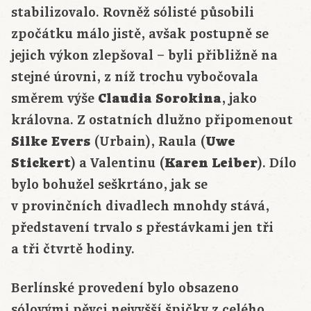
stabilizovalo. Rovněž sólisté působili
zpočátku málo jistě, avšak postupně se
jejich výkon zlepšoval – byli přibližně na
stejné úrovni, z níž trochu vybočovala
směrem výše
Claudia Sorokina
, jako
královna. Z ostatních dlužno připomenout
Silke Evers
(Urbain), Raula (
Uwe
Stickert
) a Valentinu (
Karen Leiber
). Dílo
bylo bohužel seškrtáno, jak se
v provinčních divadlech mnohdy stává,
představení trvalo s přestávkami jen tři
a tři čtvrtě hodiny.
Berlínské provedení bylo obsazeno
sólovými pěvci nejvyšší špičky z celého