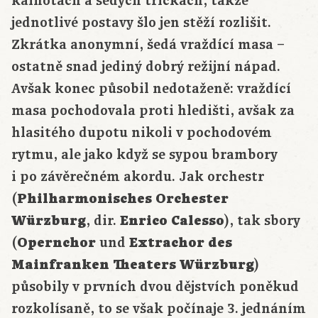
kalhotách a šedých tričkách, takže
jednotlivé postavy šlo jen stěží rozlišit.
Zkrátka anonymní, šedá vraždící masa –
ostatně snad jediný dobrý režijní nápad.
Avšak konec působil nedotaženě: vraždící
masa pochodovala proti hledišti, avšak za
hlasitého dupotu nikoli v pochodovém
rytmu, ale jako když se sypou brambory
i po závěrečném akordu. Jak orchestr
(
Philharmonisches Orchester
Würzburg
, dir.
Enrico Calesso
), tak sbory
(
Opernchor
und
Extrachor des
Mainfranken Theaters Würzburg
)
působily v prvních dvou dějstvích poněkud
rozkolísaně, to se však počínaje 3. jednáním