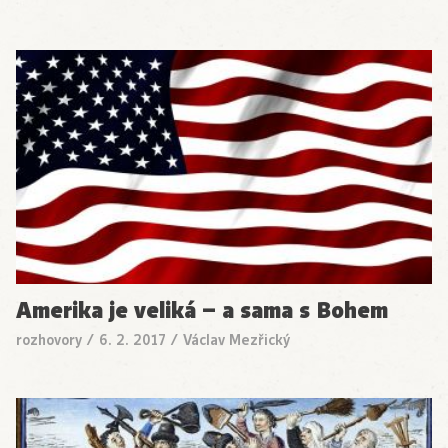
Amerika je veliká – a sama s Bohem
rozhovory
/
6. 2. 2017
/
Václav Mezřický