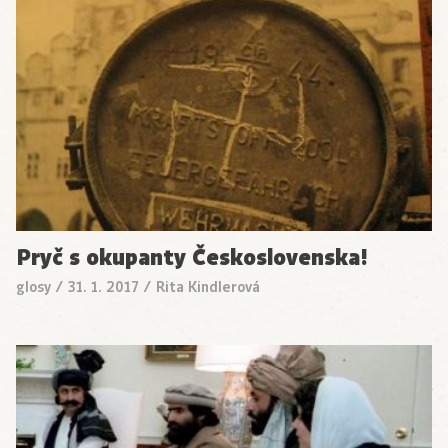
Pryč s okupanty Československa!
glosy
/
31. 1. 2017
/
Rita Kindlerová