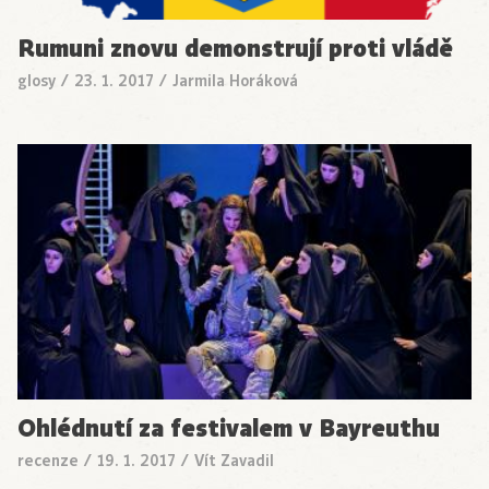
Rumuni znovu demonstrují proti vládě
glosy
/
23. 1. 2017
/
Jarmila Horáková
Ohlédnutí za festivalem v Bayreuthu
recenze
/
19. 1. 2017
/
Vít Zavadil