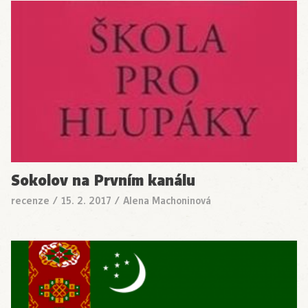
Sokolov na Prvním kanálu
recenze
/
15. 2. 2017
/
Alena Machoninová