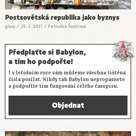
Postsovětská republika jako byznys
glosy
/
25. 1. 2017
/
Petruška Šustrová
Předplaťte si Babylon,
a tím ho podpořte!
I v letošním roce vám můžeme všechna tištěná
čísla posílat. Nikdy tak Babylon nepropásnete
a podpoříte tím fungování celého časopisu.
Objednat