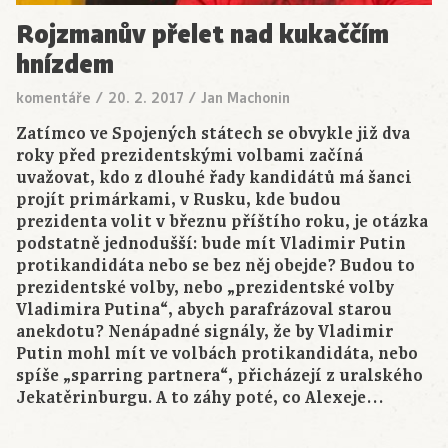
Rojzmanův přelet nad kukaččím
hnízdem
komentáře
/
20. 2. 2017
/
Jan Machonin
Zatímco ve Spojených státech se obvykle již dva
roky před prezidentskými volbami začíná
uvažovat, kdo z dlouhé řady kandidátů má šanci
projít primárkami, v Rusku, kde budou
prezidenta volit v březnu příštího roku, je otázka
podstatně jednodušší: bude mít Vladimir Putin
protikandidáta nebo se bez něj obejde? Budou to
prezidentské volby, nebo „prezidentské volby
Vladimira Putina“, abych parafrázoval starou
anekdotu? Nenápadné signály, že by Vladimir
Putin mohl mít ve volbách protikandidáta, nebo
spíše „sparring partnera“, přicházejí z uralského
Jekatěrinburgu. A to záhy poté, co Alexeje…