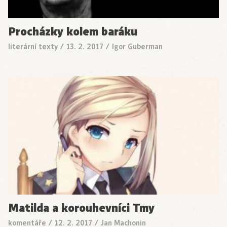
Procházky kolem baráku
literární texty
/
13. 2. 2017
/
Igor Guberman
Matilda a korouhevníci Tmy
komentáře
/
12. 2. 2017
/
Jan Machonin