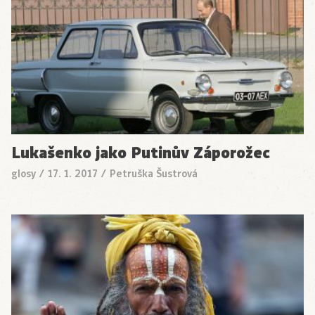
Lukašenko jako Putinův Záporožec
glosy
/
17. 1. 2017
/
Petruška Šustrová