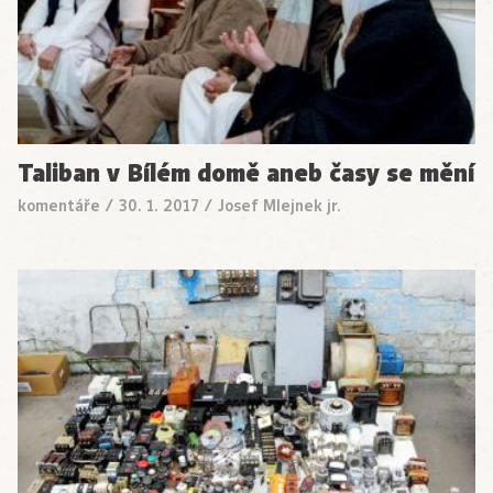
Taliban v Bílém domě aneb časy se mění
komentáře
/
30. 1. 2017
/
Josef Mlejnek jr.