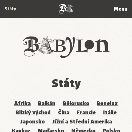
Menu
Státy
Babylon
Státy
Afrika
Balkán
Bělorusko
Benelux
Blízký východ
Čína
Francie
Itálie
Japonsko
Jížní a Střední Amerika
Kavkaz
Maďarsko
Německo
Polsko