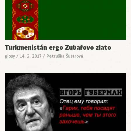
Turkmenistán ergo Zubařovo zlato
glosy
/
14. 2. 2017
/
Petruška Šustrová