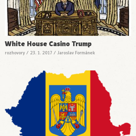
White House Casino Trump
rozhovory
/
23. 1. 2017
/
Jaroslav Formánek