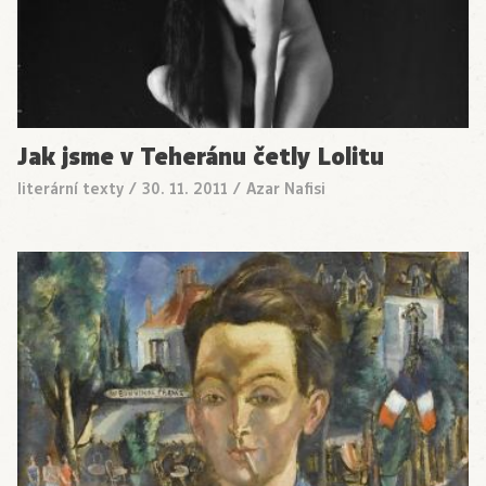
Jak jsme v Teheránu četly Lolitu
literární texty
/
30. 11. 2011
/
Azar Nafisi