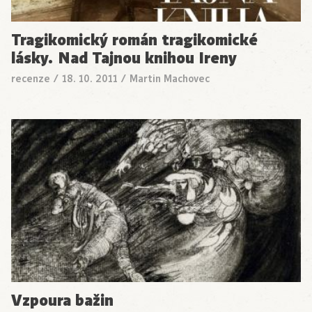
Tragikomický román tragikomické
lásky. Nad Tajnou knihou Ireny
recenze
/
18. 10. 2011
/
Martin Machovec
Vzpoura bažin