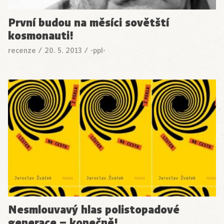
První budou na měsíci sovětští
kosmonauti!
recenze
/
20. 5. 2013
/
-ppl-
Nesmlouvavý hlas polistopadové
generace – konečně!