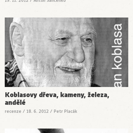
19. 11. 2012
/
Anton Sančenko
Koblasovy dřeva, kameny, železa,
andělé
recenze
/
18. 6. 2012
/
Petr Placák