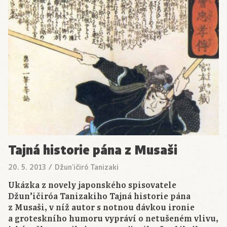
Tajná historie pána z Musaši
20. 5. 2013
/
Džun’ičiró Tanizaki
Ukázka z novely japonského spisovatele
Džun’ičiróa Tanizakiho Tajná historie pána
z Musaši, v níž autor s notnou dávkou ironie
a groteskního humoru vypráví o netušeném vlivu,