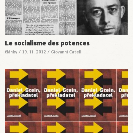
Le socialisme des potences
články
/
19. 11. 2012
/
Giovanni Catelli