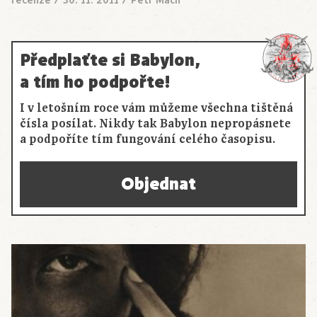
recenze
/
30. 11. 2011
/
Petr Mach
Předplaťte si Babylon,
a tím ho podpořte!
I v letošním roce vám můžeme všechna tištěná
čísla posílat. Nikdy tak Babylon nepropásnete
a podpoříte tím fungování celého časopisu.
Objednat