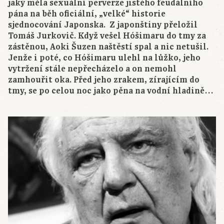
jaký měla sexuální perverze jistého feudálního
pána na běh oficiální, „velké“ historie
sjednocování Japonska. Z japonštiny přeložil
Tomáš Jurkovič. Když vešel Hóšimaru do tmy za
zástěnou, Aoki Šuzen naštěstí spal a nic netušil.
Jenže i poté, co Hóšimaru ulehl na lůžko, jeho
vytržení stále nepřecházelo a on nemohl
zamhouřit oka. Před jeho zrakem, zírajícím do
tmy, se po celou noc jako pěna na vodní hladině…