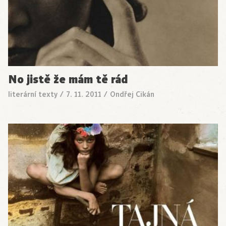
No jistě že mám tě rád
literární texty
/
7. 11. 2011
/
Ondřej Cikán