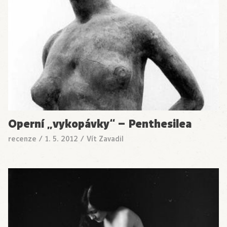
Operní „vykopávky“ – Penthesilea
recenze
/
1. 5. 2012
/
Vít Zavadil