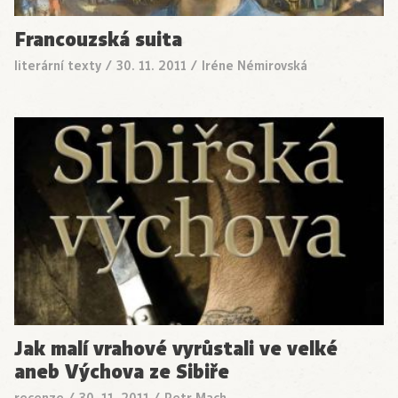
Francouzská suita
literární texty
/
30. 11. 2011
/
Iréne Némirovská
Jak malí vrahové vyrůstali ve velké
aneb Výchova ze Sibiře