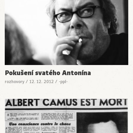
Pokušení svatého Antonína
rozhovory
/
12. 12. 2012
/
-ppl-