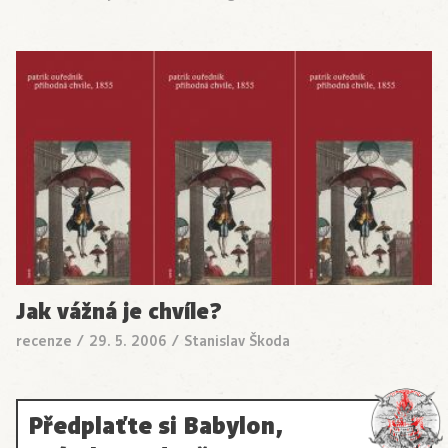
Jak vážná je chvíle?
recenze
/
29. 5. 2006
/
Stanislav Škoda
Předplaťte si Babylon,