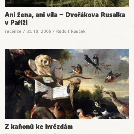
Ani žena, ani víla – Dvořákova Rusalka
v Paříži
recenze
/
31. 10. 2005
/
Rudolf Rouček
Z kaňonů ke hvězdám