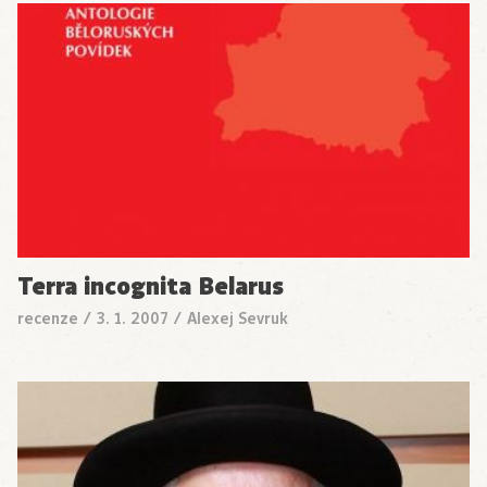
Terra incognita Belarus
recenze
/
3. 1. 2007
/
Alexej Sevruk