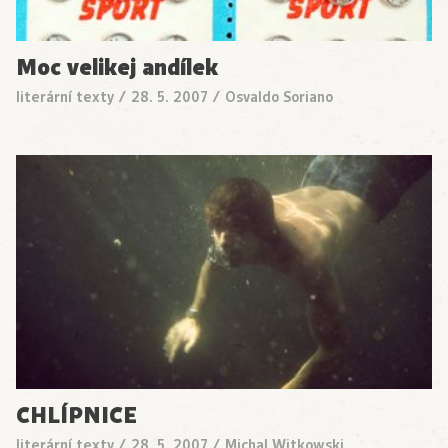
Moc velikej andílek
literární texty
/
28. 5. 2007
/
Osvaldo Soriano
CHLÍPNICE
literární texty
/
28. 5. 2007
/
Michal Witkowski