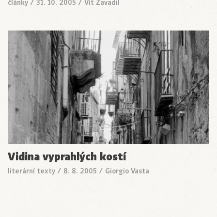
články
/
31. 10. 2005
/
Vít Zavadil
Vidina vyprahlých kostí
literární texty
/
8. 8. 2005
/
Giorgio Vasta