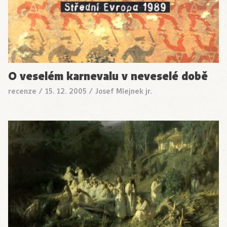
O veselém karnevalu v neveselé době
recenze
/
15. 12. 2005
/
Josef Mlejnek jr.