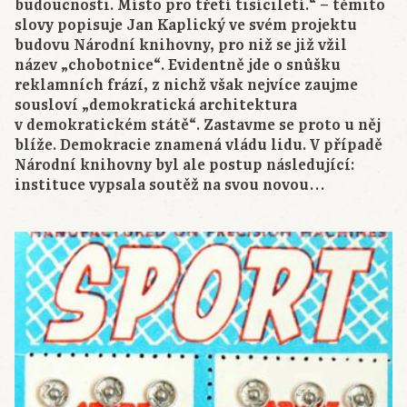
budoucnosti. Místo pro třetí tisíciletí.“ – těmito
slovy popisuje Jan Kaplický ve svém projektu
budovu Národní knihovny, pro niž se již vžil
název „chobotnice“. Evidentně jde o snůšku
reklamních frází, z nichž však nejvíce zaujme
sousloví „demokratická architektura
v demokratickém státě“. Zastavme se proto u něj
blíže. Demokracie znamená vládu lidu. V případě
Národní knihovny byl ale postup následující:
instituce vypsala soutěž na svou novou…