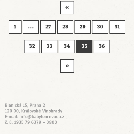
«
1
…
27
28
29
30
31
32
33
34
35
36
»
Blanická 15, Praha 2
120 00, Královské Vinohrady
E-mail:
info@babylonrevue.cz
č. ú. 1935 79 6379 – 0800