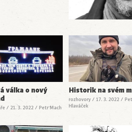
á válka o nový
Historik na svém m
ád
rozhovory
/
17. 3. 2022
/
Pe
Hlaváček
ře
/
21. 3. 2022
/
Petr Mach