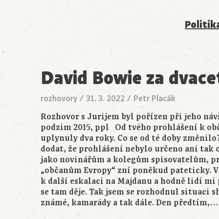
Politik
David Bowie za dvace
rozhovory
/
31. 3. 2022
/
Petr Placák
Rozhovor s Jurijem byl pořízen při jeho náv
podzim 2015, ppl Od tvého prohlášení k o
uplynuly dva roky. Co se od té doby změnilo
dodat, že prohlášení nebylo určeno ani tak
jako novinářům a kolegům spisovatelům, p
„občanům Evropy“ zní poněkud pateticky. V 
k další eskalaci na Majdanu a hodně lidí mi p
se tam děje. Tak jsem se rozhodnul situaci s
známé, kamarády a tak dále. Den předtím,…