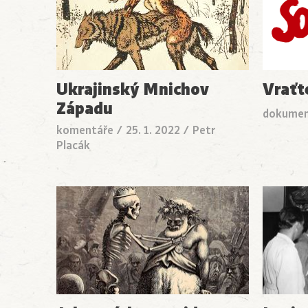
Ukrajinský Mnichov
Vraťt
Západu
dokume
komentáře
/
25. 1. 2022
/
Petr
Placák