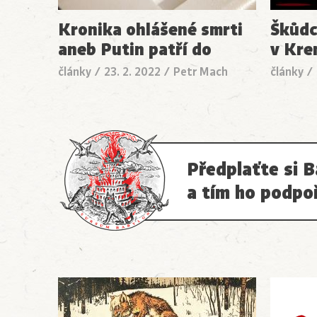
Kronika ohlášené smrti
Škůdc
aneb Putin patří do
v Kre
články
/
23. 2. 2022
/
Petr Mach
články
/
Předplaťte si B
a tím ho podpo