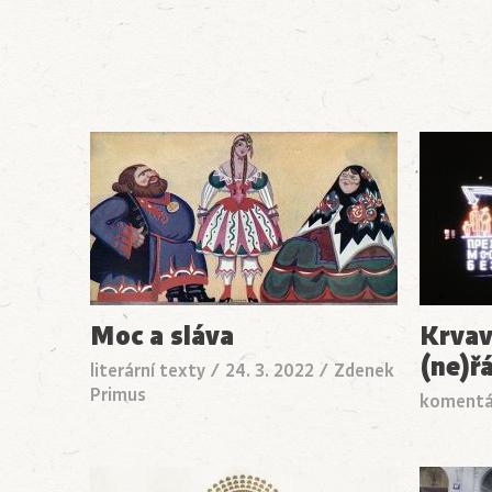
Moc a sláva
Krvav
(ne)ř
literární texty
/
24. 3. 2022
/
Zdenek
Primus
komentá