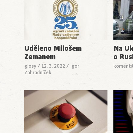
Uděleno Milošem
Na Ukr
Zemanem
o Rus
glosy
/
12. 3. 2022
/
Igor
komentá
Zahradníček