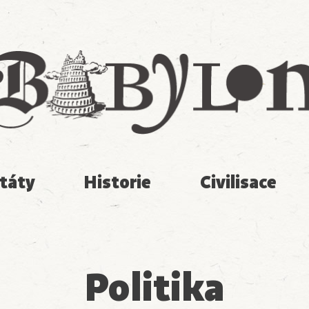
Babylon
táty
Historie
Civilisace
Politika