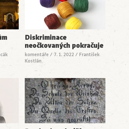
nům
Diskriminace
neočkovaných pokračuje
acák
komentáře
/
7. 1. 2022
/
František
Kostlán