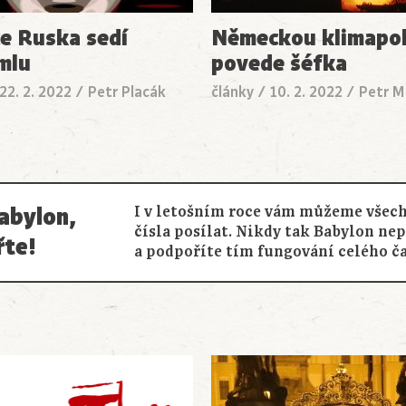
e Ruska sedí
Německou klimapol
mlu
povede šéfka
22. 2. 2022
/
Petr Placák
články
/
10. 2. 2022
/
Petr M
abylon,
I v letošním roce vám můžeme všech
čísla posílat. Nikdy tak Babylon ne
řte!
a podpoříte tím fungování celého č