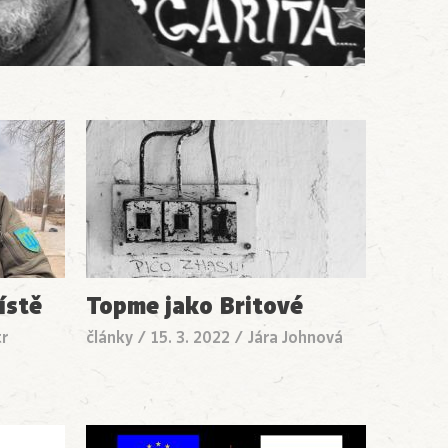
ístě
Topme jako Britové
tr
články
/
15. 3. 2022
/
Jára Johnová