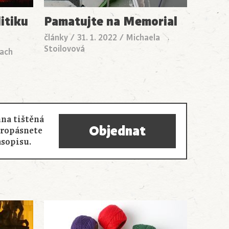
itiku
Pamatujte na Memorial
články
/
31. 1. 2022
/
Michaela
Stoilovová
ach
na tištěná
Objednat
propásnete
asopisu.