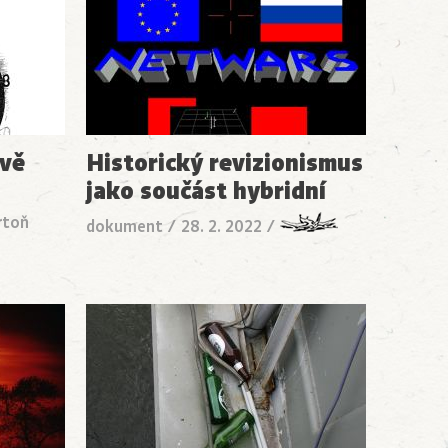
ově
Historický revizionismus
jako součást hybridní
rtoň
dokument
/
28. 2. 2022
/