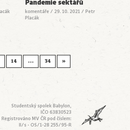
Pandemie sektářů
lacák
komentáře
/
29. 10. 2021
/
Petr
Placák
14
…
34
»
Studentský spolek Babylon,
IČO 63830523
Registrováno MV ČR pod číslem:
II/s - OS/1-28 255/95-R