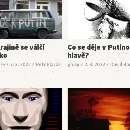
ajině se válčí
Co se děje v Putin
ko
hlavě?
ře
/
7. 3. 2022
/
Petr Placák
glosy
/
2. 3. 2022
/
David Ba