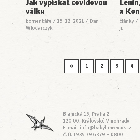
Jak vypískat covidovou
Lenin
válku
a Kon
komentáře
/
15. 12. 2021
/
Dan
články
/
Wlodarczyk
jr.
«
1
2
3
4
Blanická 15, Praha 2
120 00, Královské Vinohrady
E-mail:
info@babylonrevue.cz
č. ú. 1935 79 6379 – 0800