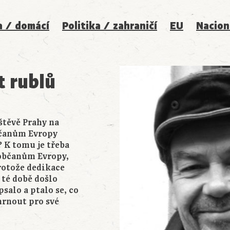
a / domácí
Politika / zahraničí
EU
Nacion
t rublů
štěvě Prahy na
bčanům Evropy
? K tomu je třeba
 občanům Evropy,
rotože dedikace
té době došlo
salo a ptalo se, co
hrnout pro své