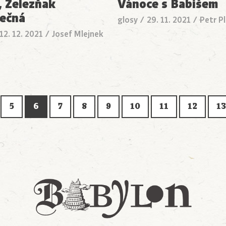
, Železňak
Vánoce s Babišem
ečná
glosy
/
29. 11. 2021
/
Petr P
12. 12. 2021
/
Josef Mlejnek
5
6
7
8
9
10
11
12
13