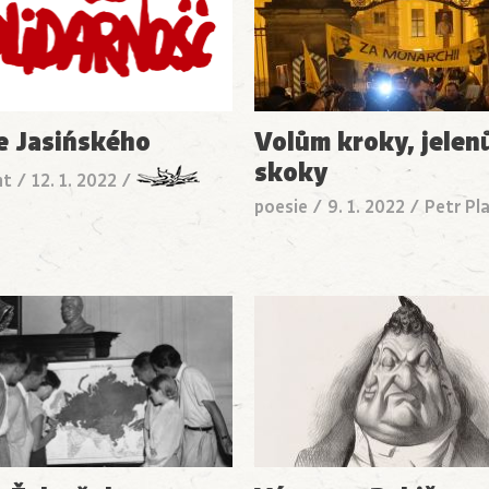
e Jasińského
Volům kroky, jele
skoky
nt
/
12. 1. 2022
/
poesie
/
9. 1. 2022
/
Petr Pl