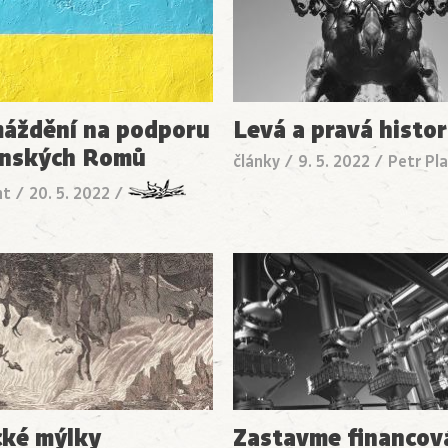
áždění na podporu
Levá a pravá histor
inských Romů
články
/
9. 5. 2022
/
Petr Pl
nt
/
20. 5. 2022
/
cké mýlky
Zastavme financov