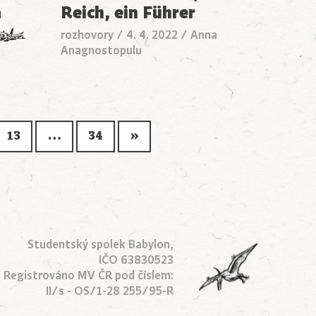
a
Reich, ein Führer
rozhovory
/
4. 4. 2022
/
Anna
Anagnostopulu
13
…
34
»
Studentský spolek Babylon,
IČO 63830523
Registrováno MV ČR pod číslem:
II/s - OS/1-28 255/95-R