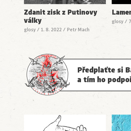
Zdanit zisk z Putinovy
Lamen
války
glosy
/
7
glosy
/
1. 8. 2022
/
Petr Mach
Předplaťte si B
a tím ho podpo