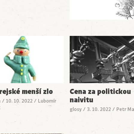
rejské menší zlo
Cena za politickou
naivitu
a
/
10. 10. 2022
/
Lubomír
k
glosy
/
3. 10. 2022
/
Petr M