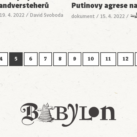
andversteherů
Putinovy agrese n
19. 4. 2022
/
David Svoboda
dokument
/
15. 4. 2022
/
4
5
6
7
8
9
10
11
12