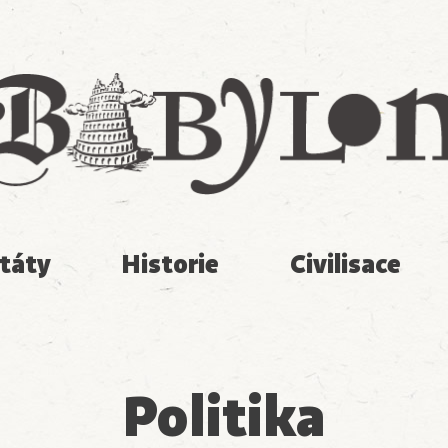
Babylon
táty
Historie
Civilisace
Politika