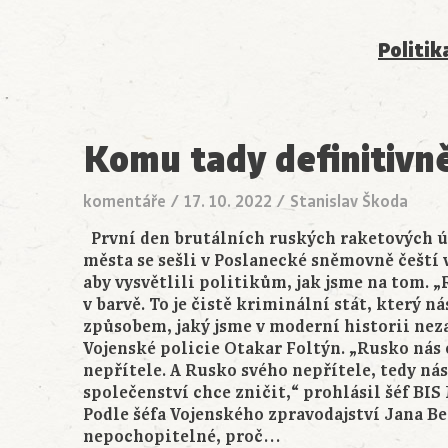
Politik
Komu tady definitivn
komentáře
/
17. 10. 2022
/
Stanislav Škoda
První den brutálních ruských raketových ú
města se sešli v Poslanecké sněmovně čeští v
aby vysvětlili politikům, jak jsme na tom. „
v barvě. To je čistě kriminální stát, který n
způsobem, jaký jsme v moderní historii neza
Vojenské policie Otakar Foltýn. „Rusko nás 
nepřítele. A Rusko svého nepřítele, tedy ná
společenství chce zničit,“ prohlásil šéf BI
Podle šéfa Vojenského zpravodajství Jana B
nepochopitelné, proč…