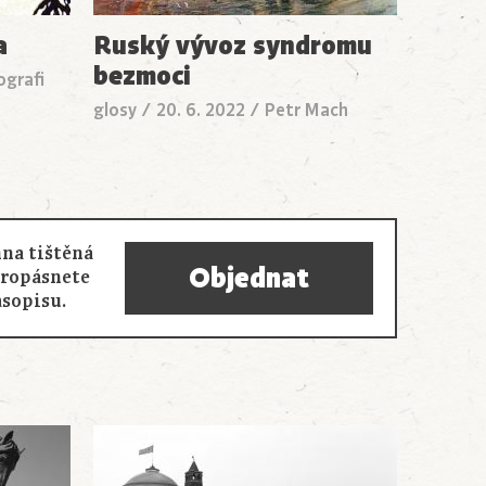
a
Ruský vývoz syndromu
bezmoci
ografi
glosy
/
20. 6. 2022
/
Petr Mach
na tištěná
Objednat
propásnete
asopisu.