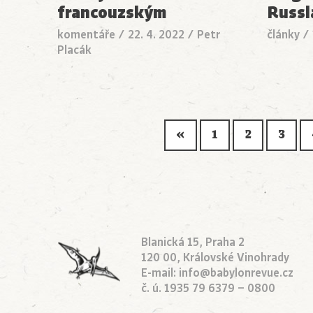
francouzským
Russl
komentáře
/
22. 4. 2022
/
Petr
články
/
Placák
«
1
2
3
Blanická 15, Praha 2
120 00, Královské Vinohrady
E-mail:
info@babylonrevue.cz
č. ú. 1935 79 6379 – 0800