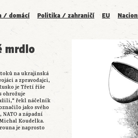
a / domácí
Politika / zahraničí
EU
Nacion
ě mrdlo
toků na ukrajinská
ojáci a zpravodajci,
Rusko je Třetí říše
ás ohrožuje
žili,“ řekl náčelník
označilo jako svého
s, NATO a západní
S Michal Koudelka.
erouna je naprosto