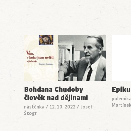
Bohdana Chudoby
Epiku
člověk nad dějinami
polemik
Martíne
nástěnka
/
12. 10. 2022
/
Josef
Štogr