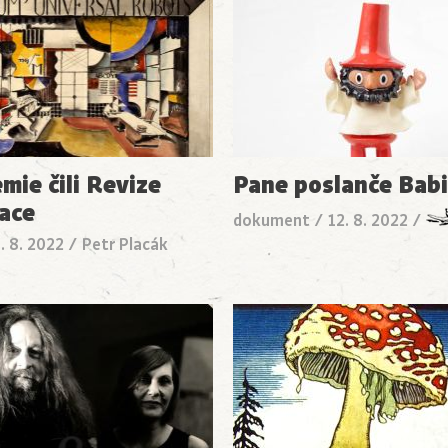
mie čili Revize
Pane poslanče Babi
sace
dokument
/
12. 8. 2022
/
. 8. 2022
/
Petr Placák