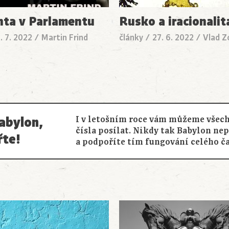
ta v Parlamentu
Rusko a iracionalit
. 7. 2022
/
Martin Frind
články
/
27. 6. 2022
/
Vlad Z
abylon,
I v letošním roce vám můžeme všech
čísla posílat. Nikdy tak Babylon ne
řte!
a podpoříte tím fungování celého č