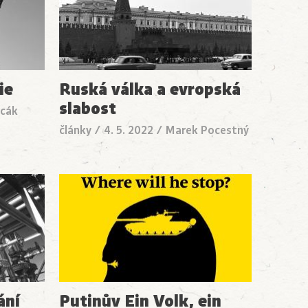
ie
Ruská válka a evropská
slabost
acák
články
/
4. 5. 2022
/
Marek Pocestný
ání
Putinův Ein Volk, ein