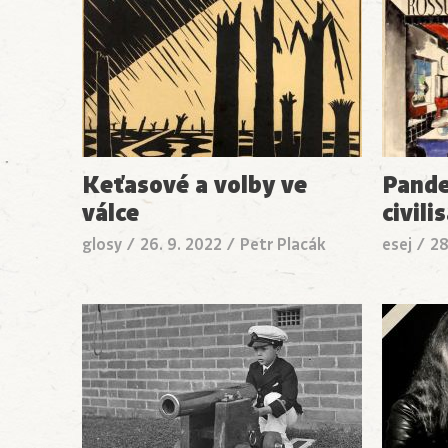
Keťasové a volby ve
Pande
válce
civili
glosy
/
26. 9. 2022
/
Petr Placák
esej
/
28