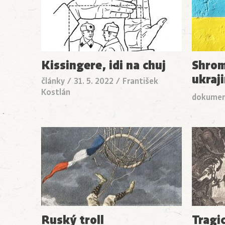
Kissingere, idi na chuj
Shrom
ukraj
články
/
31. 5. 2022
/
František
Kostlán
dokume
Ruský troll
Tragi