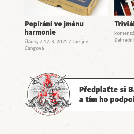
Popírání ve jménu
Triviá
harmonie
komentá
Zahradní
články
/
17. 3. 2021
/
Jüe-jüe
Čangová
Předplaťte si B
a tím ho podpo