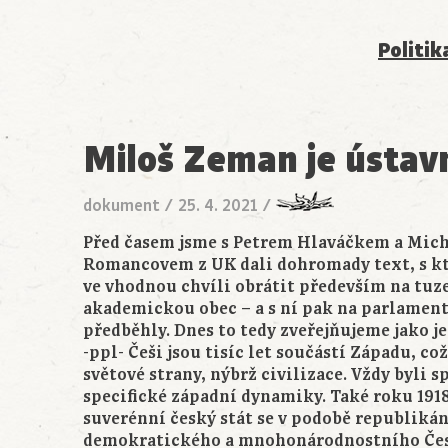
Politik
Miloš Zeman je ústavní
dokument
/
25. 4. 2021
/
Před časem jsme s Petrem Hlaváčkem a Mic
Romancovem z UK dali dohromady text, s kt
ve vhodnou chvíli obrátit především na tu
akademickou obec – a s ní pak na parlament.
předběhly. Dnes to tedy zveřejňujeme jako 
-ppl- Češi jsou tisíc let součástí Západu, co
světové strany, nýbrž civilizace. Vždy byli 
specifické západní dynamiky. Také roku 191
suverénní český stát se v podobě republiká
demokratického a mnohonárodnostního Če