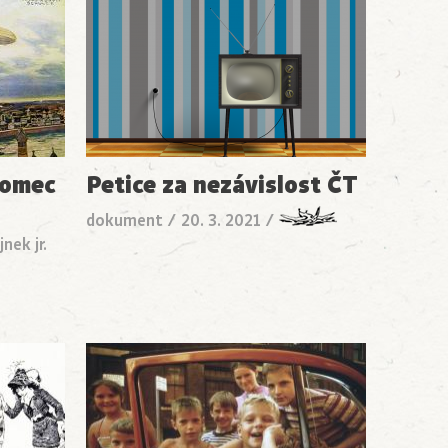
romec
Petice za nezávislost ČT
dokument
/
20. 3. 2021
/
nek jr.