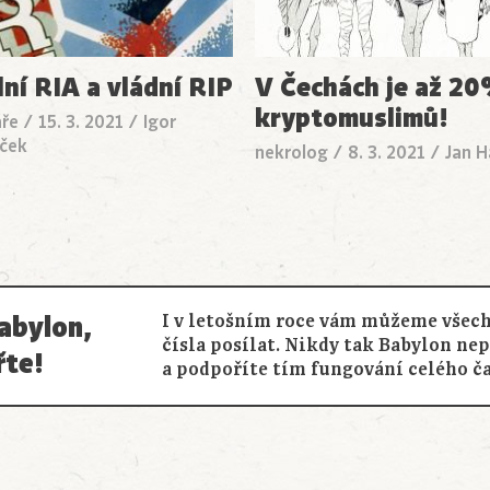
lní RIA a vládní RIP
V Čechách je až 2
kryptomuslimů!
ře
/
15. 3. 2021
/
Igor
ček
nekrolog
/
8. 3. 2021
/
Jan H
abylon,
I v letošním roce vám můžeme všech
čísla posílat. Nikdy tak Babylon ne
řte!
a podpoříte tím fungování celého č