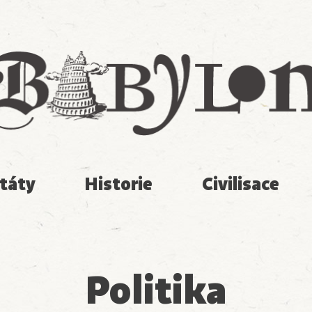
Babylon
táty
Historie
Civilisace
Politika