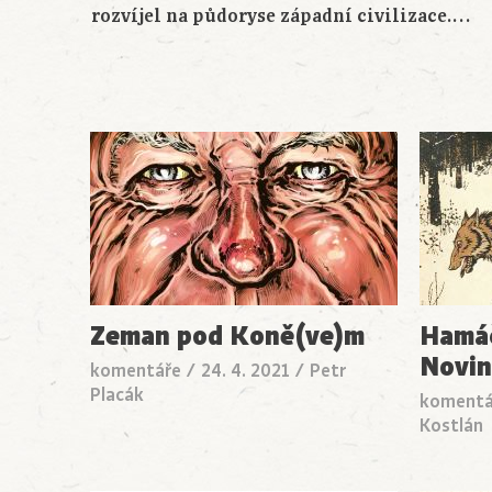
rozvíjel na půdoryse západní civilizace.…
Zeman pod Koně(ve)m
Hamáč
Noviná
komentáře
/
24. 4. 2021
/
Petr
Placák
komentá
Kostlán