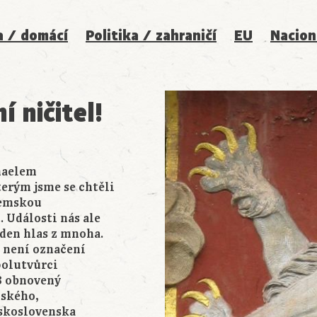
a / domácí
Politika / zahraničí
EU
Nacion
 ničitel!
haelem
erým jsme se chtěli
zemskou
 Události nás ale
jeden hlas z mnoha.
ž není označení
spolutvůrci
8 obnovený
nského,
skoslovenska