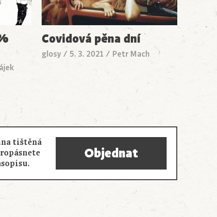
0%
Covidová pěna dní
glosy
/
5. 3. 2021
/
Petr Mach
ájek
na tištěná
Objednat
propásnete
asopisu.