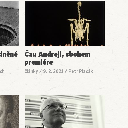
edněné
Čau Andreji, sbohem
premiére
ch
články
/
9. 2. 2021
/
Petr Placák