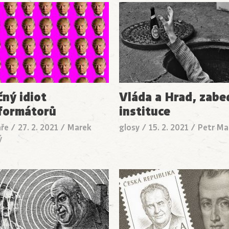
čný idiot
Vláda a Hrad, zab
formátorů
instituce
ře
/
27. 2. 2021
/
Marek
glosy
/
15. 2. 2021
/
Petr Ma
ý