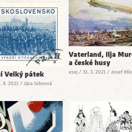
Vaterland, Ilja Mu
a české husy
esej
/
31. 3. 2021
/
Josef Mlej
í Velký pátek
. 4. 2021
/
Jára Johnová