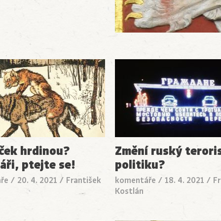
ek hrdinou?
Změní ruský teror
ři, ptejte se!
politiku?
ře
/
20. 4. 2021
/
František
komentáře
/
18. 4. 2021
/
F
Kostlán