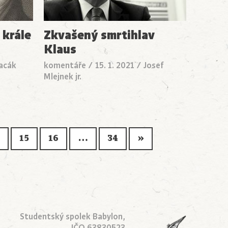
 krále
Zkvašený smrtihlav
Klaus
lacák
komentáře
/
15. 1. 2021
/
Josef
Mlejnek jr.
15
16
…
34
»
Studentský spolek Babylon,