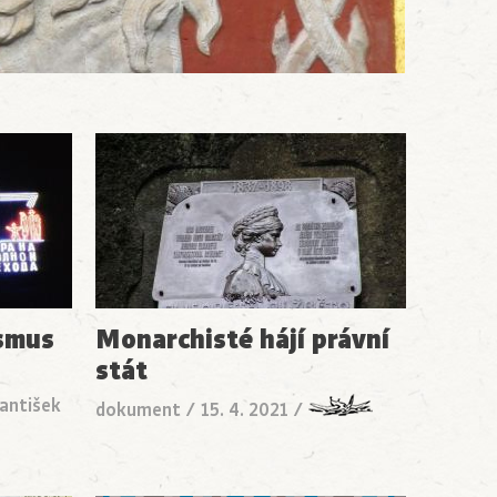
ismus
Monarchisté hájí právní
stát
rantišek
dokument
/
15. 4. 2021
/