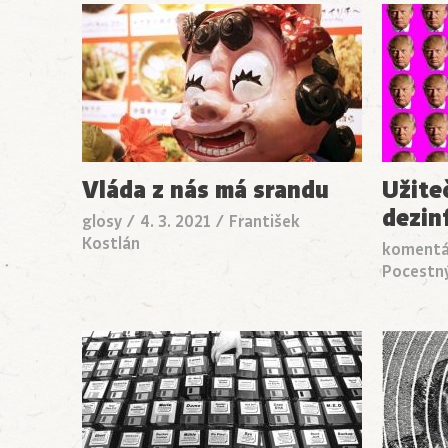
Vláda z nás má srandu
Užite
dezin
glosy
/
4. 3. 2021
/
František
Kostlán
komentá
Pocestn