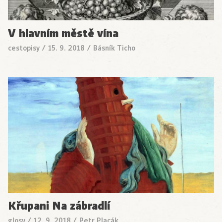
V hlavním městě vína
cestopisy
/
15. 9. 2018
/
Básník Ticho
Křupani Na zábradlí
glosy
/
12. 9. 2018
/
Petr Placák