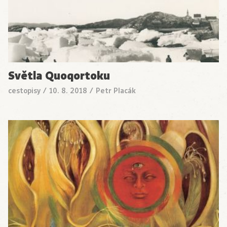
Světla Quoqortoku
cestopisy
/
10. 8. 2018
/
Petr Placák