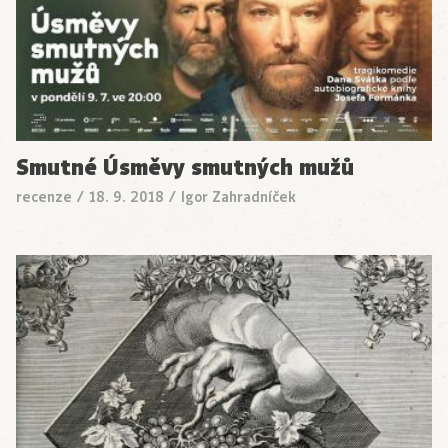
Smutné Úsměvy smutných mužů
recenze
/
18. 9. 2018
/
Igor Zahradníček