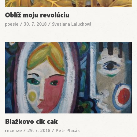
Oblíž moju revolúciu
poesie
/
30. 7. 2018
/
Svetlana Laluchová
Blažkovo cik cak
recenze
/
29. 7. 2018
/
Petr Placák