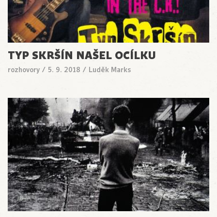
TYP SKRŠÍN NAŠEL OCÍLKU
rozhovory
/
5. 9. 2018
/
Luděk Marks