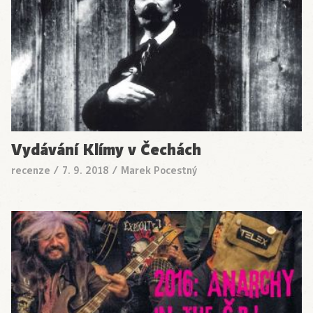
Vydávání Klímy v Čechách
recenze
/
7. 9. 2018
/
Marek Pocestný