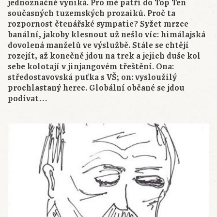
jednoznačně vyniká. Pro mě patří do Top Ten
současných tuzemských prozaiků. Proč ta
rozpornost čtenářské sympatie? Syžet mrzce
banální, jakoby klesnout už nešlo víc: himálajská
dovolená manželů ve výslužbě. Stále se chtějí
rozejít, až konečně jdou na trek a jejich duše kol
sebe kolotají v jinjangovém třeštění. Ona:
středostavovská puťka s VŠ; on: vysloužilý
prochlastaný herec. Globální občané se jdou
podívat…