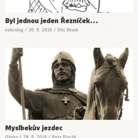
Byl jednou jeden Řezníček…
nekrolog
/
30. 9. 2018
/
Viki Shock
Myslbekův jezdec
články
/
28. 9. 2018
/
Petr Placák